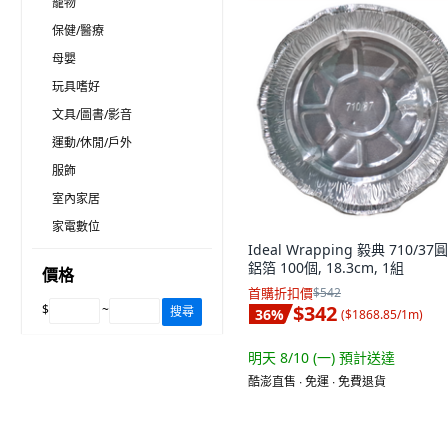
寵物
保健/醫療
母嬰
玩具嗜好
文具/圖書/影音
運動/休閒/戶外
服飾
室內家居
家電數位
Ideal Wrapping 毅典 710/37
鋁箔 100個, 18.3cm, 1組
價格
首購折扣價
$542
$342
$
~
搜尋
36
%
(
$1868.85/1m
)
明天 8/10 (一)
預計送達
酷澎直售 ∙ 免運 ∙ 免費退貨