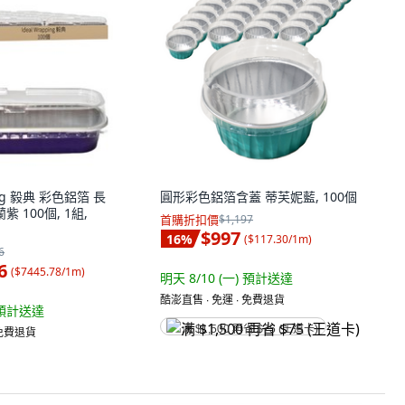
ping 毅典 彩色鋁箔 長
圓形彩色鋁箔含蓋 蒂芙妮藍, 100個
紫 100個, 1組,
首購折扣價
$1,197
$997
16
%
(
$117.30/1m
)
6
6
(
$7445.78/1m
)
明天 8/10 (一)
預計送達
酷澎直售 ∙ 免運 ∙ 免費退貨
預計送達
满 $1,500 再省 $75 (王道卡)
 免費退貨