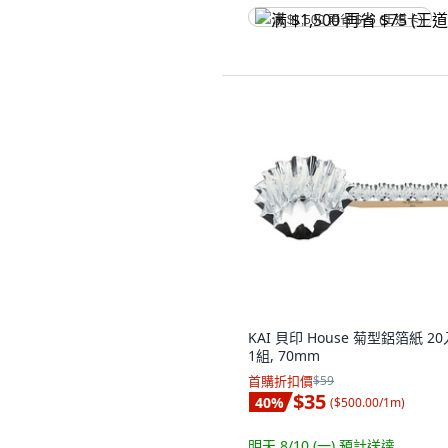
满 $1,500 再省 $75 (王道卡)
KAI 貝印 House 菊型鋁箔紙 20
1組, 70mm
首購折扣價
$59
$35
40
%
(
$500.00/1m
)
明天 8/10 (一)
預計送達