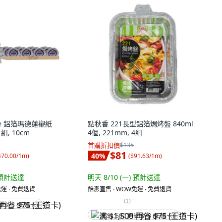
use 鋁箔瑪德蓮襯紙
點秋香 221長型鋁箔焗烤盤 840ml
1組, 10cm
4個, 221mm, 4組
首購折扣價
$135
$81
40
%
470.00/1m
)
(
$91.63/1m
)
預計送達
明天 8/10 (一)
預計送達
運 ∙ 免費退貨
酷澎直售 ∙ WOW免運 ∙ 免費退貨
(
1
)
省 $75 (王道卡)
满 $1,500 再省 $75 (王道卡)