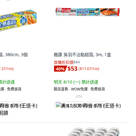
 380cm, 3個
楓康 吳羽不沾黏鋁箔, 3m, 1盒
首購折扣價
$89
$53
40
%
7.37/1m
)
(
$17.67/1m
)
預計送達
明天 8/10 (一)
預計送達
運 ∙ 免費退貨
酷澎直售 ∙ WOW免運 ∙ 免費退貨
)
(
25
)
省 $75 (王道卡)
满 $1,500 再省 $75 (王道卡)
饋