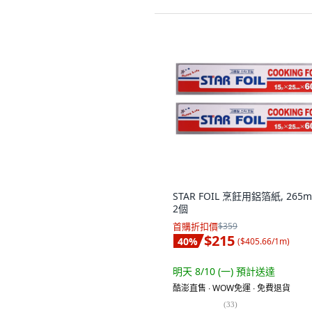
STAR FOIL 烹飪用鋁箔紙, 265m
2個
首購折扣價
$359
$215
40
%
(
$405.66/1m
)
明天 8/10 (一)
預計送達
酷澎直售 ∙ WOW免運 ∙ 免費退貨
(
33
)