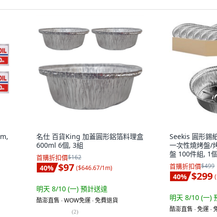
m,
名仕 百貨King 加蓋圓形鋁箔料理盒
Seekis 圓
600ml 6個, 3組
一次性燒烤盤/
盤 100件組, 1個
首購折扣價
$162
$97
首購折扣價
$499
40
%
(
$646.67/1m
)
$299
40
%
(
明天 8/10 (一)
預計送達
明天 8/10 (一)
酷澎直售 ∙ WOW免運 ∙ 免費退貨
酷澎直售 ∙ 免運 ∙
(
2
)