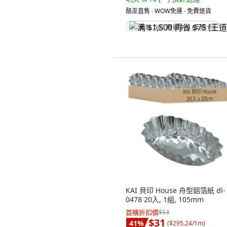
酷澎直售 ∙ WOW免運 ∙ 免費退貨
满 $1,500 再省 $75 (王道卡)
KAI 貝印 House 舟型鋁箔紙 dl-
0478 20入, 1組, 105mm
首購折扣價
$53
$31
41
%
(
$295.24/1m
)