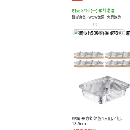
明天 8/10 (一)
預計送達
酷澎直售 ∙ WOW免運 ∙ 免費退貨
(
1
)
满 $1,500 再省 $75 (王道卡)
呷霸 長方鋁箔盤4入組, 4組,
18.5cm