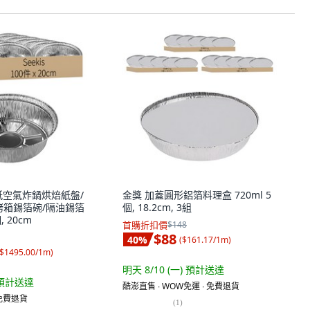
形錫紙空氣炸鍋烘焙紙盤/
金獎 加蓋圓形鋁箔料理盒 720ml 5
烤箱錫箔碗/隔油錫箔
個, 18.2cm, 3組
, 20cm
首購折扣價
$148
$88
40
%
(
$161.17/1m
)
$1495.00/1m
)
明天 8/10 (一)
預計送達
預計送達
酷澎直售 ∙ WOW免運 ∙ 免費退貨
 免費退貨
(
1
)