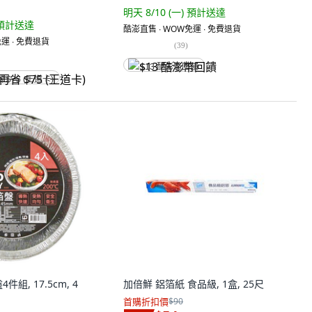
明天 8/10 (一)
預計送達
預計送達
酷澎直售 ∙ WOW免運 ∙ 免費退貨
運 ∙ 免費退貨
(
39
)
$13 酷澎幣回饋
省 $75 (王道卡)
組, 17.5cm, 4
加倍鮮 鋁箔紙 食品級, 1盒, 25尺
首購折扣價
$90