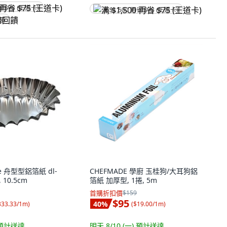
省 $75 (王道卡)
满 $1,500 再省 $75 (王道卡)
回饋
se 舟型型鋁箔紙 dl-
CHEFMADE 學廚 玉桂狗/大耳狗鋁
, 10.5cm
箔紙 加厚型, 1捲, 5m
首購折扣價
$159
$95
40
%
333.33/1m
)
(
$19.00/1m
)
預計送達
明天 8/10 (一)
預計送達