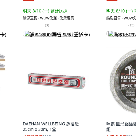
明天 8/10 (一)
預計送達
明天 8/10 (一)
酷澎直售 ∙ WOW免運 ∙ 免費退貨
酷澎直售 ∙ WOW免
(
3
)
(
13
)
满 $1,500 再省 $75 (王道卡)
满 $1,500 再
DAEHAN WELLBEING 錫箔紙
呷霸 圓形鋁箔盤4件
25cm x 30m, 1盒
組