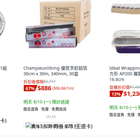
 1組
Chamjoeunlibing 優質烹飪鋁箔
Ideal Wrap
30cm x 30m, 340mm, 30盒
方形 AP200 羅蘭
16.6cm
折扣後價格
$2,717
$886
首購折扣價
$1,43
67
%
(
$86.86/1m
)
$1,23
13
%
明天 8/10 (一)
預計送達
明天 8/10 (一)
酷澎直售 ∙ 免運 ∙ 免費退貨
酷澎直售 ∙ 免運 ∙
(
8143
)
满 $1,500 再省 $75 (王道卡)