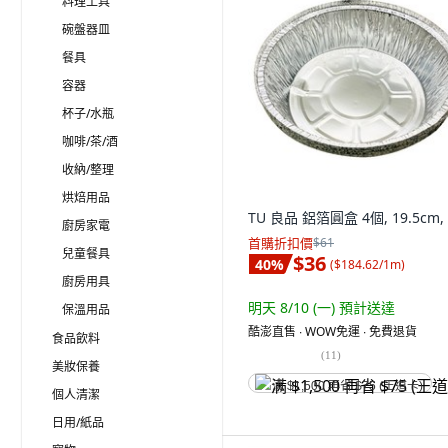
料理工具
碗盤器皿
餐具
容器
杯子/水瓶
咖啡/茶/酒
收納/整理
烘焙用品
TU 良品 鋁箔圓盒 4個, 19.5cm,
廚房家電
首購折扣價
$61
兒童餐具
$36
40
%
(
$184.62/1m
)
廚房用具
明天 8/10 (一)
預計送達
保溫用品
酷澎直售 ∙ WOW免運 ∙ 免費退貨
食品飲料
(
11
)
美妝保養
满 $1,500 再省 $75 (王道卡)
個人清潔
日用/紙品