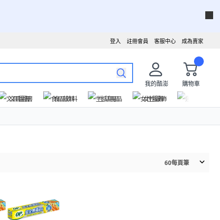
登入
註冊會員
客服中心
成為賣家
我的酷澎
購物車
文具圖書
食品飲料
生活用品
女性服飾
運動戶外
60
每頁筆