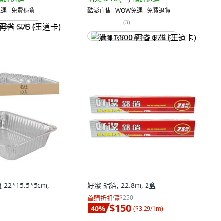
運 ∙ 免費退貨
酷澎直售 ∙ WOW免運 ∙ 免費退貨
(
3
)
省 $75 (王道卡)
满 $1,500 再省 $75 (王道卡)
2*15.5*5cm,
好潔 鋁箔, 22.8m, 2盒
首購折扣價
$250
$150
40
%
(
$3.29/1m
)