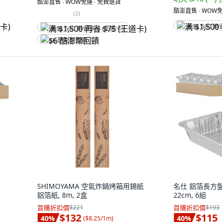
酷澎直售 ∙ WOW免運 ∙ 免費退貨
酷澎直售 ∙ WOW免
(
2
)
满 $1,500 再
满 $1,500 再省 $75 (王道卡)
$6 酷澎幣回饋
SHIMOYAMA 空氣炸鍋烤箱用錫紙
名仕 鋁箔長方盤 2
鋁箔紙, 8m, 2盒
22cm, 6組
首購折扣價
$221
首購折扣價
$193
$132
$115
40
%
40
%
(
$8.25/1m
)