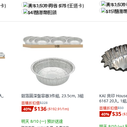
满 $1,500 再
满 $1,500 再省 $75 (王道卡)
$15 酷澎幣
$4 酷澎幣回饋
入,
鋁箔圓深盤容器3件組, 23.5cm, 3組
KAI 貝印 Hou
6167 20入, 1組
首購折扣價
$228
$136
首購折扣價
$59
40
%
(
$192.91/1m
)
$35
40
%
(
$
明天 8/10 (一)
預計送達
明天 8/10 (一)