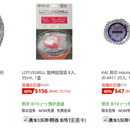
圓形
LOTUSGRILL 燒烤鋁箔袋 8入,
KAI 貝印 Ho
35cm, 1盒
dl-6411 20入, 
首購折扣價
$260
首購折扣價
$79
$156
$47
40
%
40
%
(
$445.72/1m
)
(
$
明天 8/10 (一)
預計送達
明天 8/10 (一)
酷澎直售 ∙ WOW免運 ∙ 免費退貨
酷澎直售 ∙ WOW免
满 $1,500 再省 $75 (王道卡)
满 $1,500 再