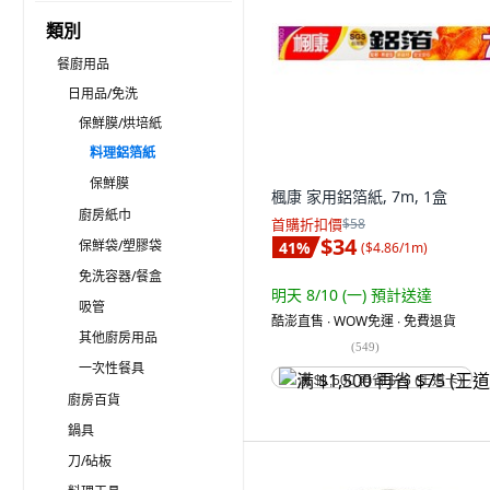
類別
餐廚用品
日用品/免洗
保鮮膜/烘培紙
料理鋁箔紙
保鮮膜
楓康 家用鋁箔紙, 7m, 1盒
廚房紙巾
首購折扣價
$58
$34
保鮮袋/塑膠袋
41
%
(
$4.86/1m
)
免洗容器/餐盒
明天 8/10 (一)
預計送達
吸管
酷澎直售 ∙ WOW免運 ∙ 免費退貨
其他廚房用品
(
549
)
一次性餐具
满 $1,500 再省 $75 (王道卡)
廚房百貨
鍋具
刀/砧板