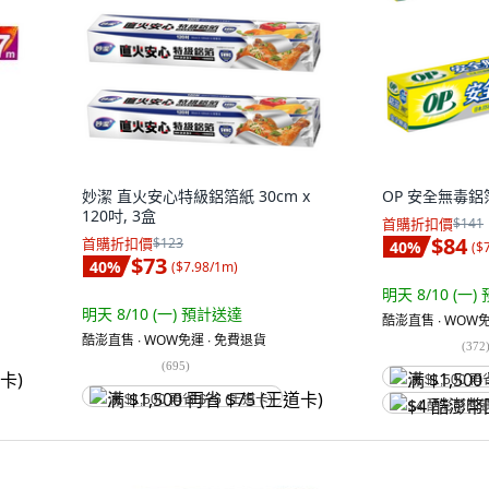
妙潔 直火安心特級鋁箔紙 30cm x
OP 安全無毒鋁箔,
120吋, 3盒
首購折扣價
$141
$84
首購折扣價
$123
40
%
(
$
$73
40
%
(
$7.98/1m
)
明天 8/10 (一)
明天 8/10 (一)
預計送達
酷澎直售 ∙ WOW免
酷澎直售 ∙ WOW免運 ∙ 免費退貨
(
372
(
695
)
满 $1,500 再
满 $1,500 再省 $75 (王道卡)
$4 酷澎幣回