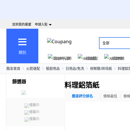
加到我的最愛
申請入駐
全部
類別
澎派中元節
火箭速配
火箭跨境
酷澎首頁
火箭速配
餐廚用品
日用品/免洗
保鮮膜/烘培紙
料理鋁
篩選器
料理鋁箔紙
酷澎評分排名
價格最低
價
僅顯示
僅顯示
僅顯示