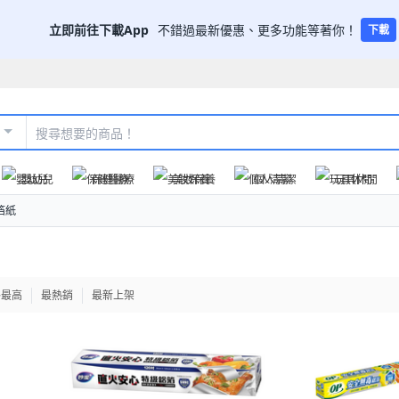
立即前往下載App
不錯過最新優惠、更多功能等著你！
下載
嬰幼兒
保健醫療
美妝保養
個人清潔
玩具休閒
箔紙
格最高
最熱銷
最新上架