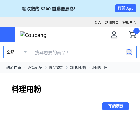
領取您的
$200
首購優惠卷!
打開 App
登入
註冊會員
客服中心
全部
酷澎首頁
火箭速配
食品飲料
調味料/醬
料理用粉
料理用粉
篩選器