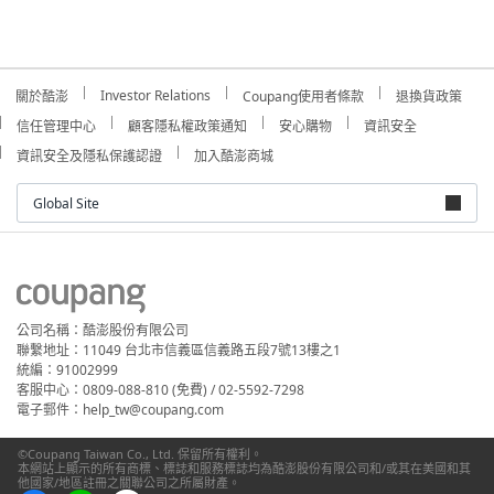
Investor Relations
關於酷澎
Coupang使用者條款
退換貨政策
信任管理中心
顧客隱私權政策通知
安心購物
資訊安全
資訊安全及隱私保護認證
加入酷澎商城
Global Site
公司名稱：酷澎股份有限公司
聯繫地址：11049 台北市信義區信義路五段7號13樓之1
統編：91002999
客服中心：0809-088-810 (免費) / 02-5592-7298
電子郵件：help_tw@coupang.com
©Coupang Taiwan Co., Ltd. 保留所有權利。
本網站上顯示的所有商標、標誌和服務標誌均為酷澎股份有限公司和/或其在美國和其
他國家/地區註冊之關聯公司之所屬財產。