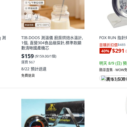
 測
TIB.DOOS 測溫儀 廚房烘焙水溫計,
FOX RUN 指
1個, 直營304食品級探針,標準款顯
首購折扣價
$485
數清晰國產機芯
$291
40
%
(
$159
(
$159.00/1個
)
運費 $67
明天 8/9 (日)
預
8/22
預計送達
酷澎直售 ∙ WOW免
免費退貨
满 $1,500 再