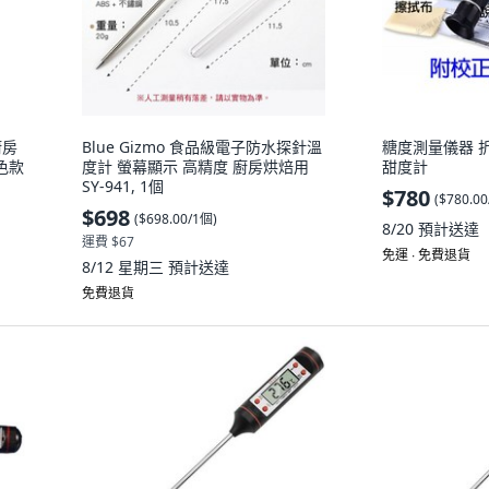
廚房
Blue Gizmo 食品級電子防水探針溫
糖度測量儀器 折射
黑色款
度計 螢幕顯示 高精度 廚房烘焙用
甜度計
SY-941, 1個
$780
(
$780.0
$698
(
$698.00/1個
)
8/20
預計送達
運費 $67
免運 ∙ 免費退貨
8/12 星期三
預計送達
免費退貨