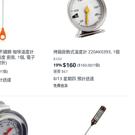
04不鏽鋼 咖啡溫度計
烤箱掛鉤式溫度計 Z20AK0393, 1個
 廚房, 1個, 電子
$199
折)
$160
19
%
(
$160.00/1個
)
0/1個
)
運費 $67
8/13 星期四
預計送達
計送達
免費退貨