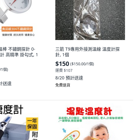
溫棒 不鏽鋼探針 0-
三箭 T9專用外接測溫線 溫度計探
計 高精準 掛勾式, 1
針, 1個
$150
(
$150.00/1個
)
0/1個
)
運費 $107
8/20
預計送達
計送達
免費退貨