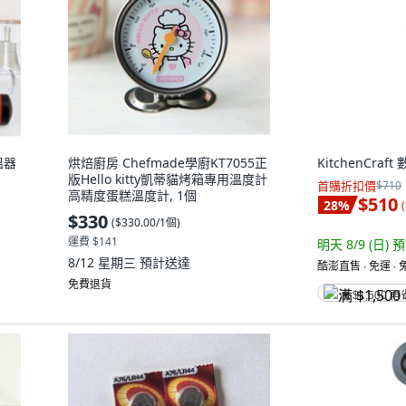
溫器
烘焙廚房 Chefmade學廚KT7055正
KitchenCraf
版Hello kitty凱蒂貓烤箱專用溫度計
首購折扣價
$710
高精度蛋糕溫度計, 1個
$510
28
%
(
$330
(
$330.00/1個
)
運費 $141
明天 8/9 (日)
預
8/12 星期三
預計送達
酷澎直售 ∙ 免運 ∙
免費退貨
满 $1,500 再