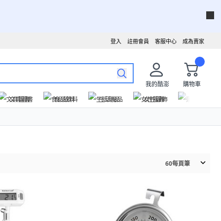
登入
註冊會員
客服中心
成為賣家
我的酷澎
購物車
文具圖書
食品飲料
生活用品
女性服飾
運動戶外
60
每頁筆