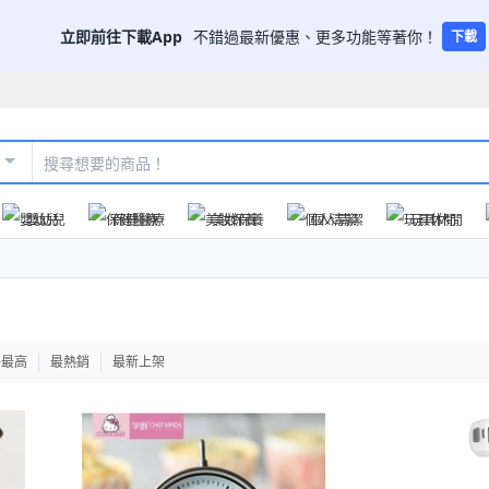
立即前往下載App
不錯過最新優惠、更多功能等著你！
下載
嬰幼兒
保健醫療
美妝保養
個人清潔
玩具休閒
格最高
最熱銷
最新上架