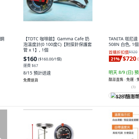
鏽鋼
【TDTC 咖啡館】Gamma Cafe 奶
TANITA 塔尼達
泡溫度計(0 100度C)【附探針保護套
508N 白色, 1個
管 x 1】, 1個
首購折扣價
$920
$720
$160
21
%
(
(
$160.00/1個
)
運費 $67
明天 8/9 (日)
預
8/15
預計送達
酷澎直售 ∙ 免運 ∙
免費退貨
(
3
)
$28 酷澎幣