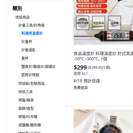
類別
烘焙用品
計量工具/計時器
料理用溫度計
計量秤
計量湯匙
食品溫度計 料理溫度計 針式測
量杯
-50°C~300°C, 1個
$299
鹽度計/酸度計/甜度計
(
$299.00/1個
)
運費 $67
廚房計時器
8/18
預計送達
烘焙紙/包裝用品
免費退貨
烘焙工具
烤盤/模具
裝飾/造型
烤箱/吐司機
揉麵機/麵包機