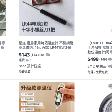
啡專
屋諾 廚房家用烤箱溫度計 不鏽鋼耐
〔Four 1〕3
1個
高溫烘焙, 1個, 配套 LR44電池2個
手沖咖啡 探針溫度
數位溫度計(可彎
$143
(
$143.00/1個
)
$499
(
$499.0
運費 $67
8/22
預計送達
8/12 星期三
預
免費退貨
免運 ∙ 免費退貨