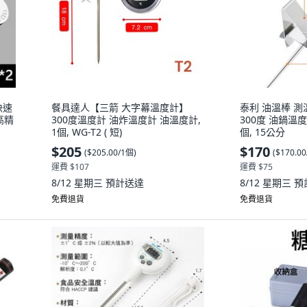
快速
餐具達人【三箭 大字幕溫度計】
泰利 油溫棒 測
高精
300度溫度計 油炸溫度計 油溫度計,
300度 油鍋溫度
1個, WG-T2 ( 短)
個, 15公分
$205
$170
(
$205.00/1個
)
(
$170.0
運費 $107
運費 $75
8/12 星期三
預計送達
8/12 星期三
預
免費退貨
免費退貨