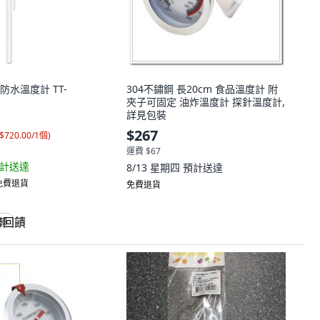
 防水溫度計 TT-
304不鏽鋼 長20cm 食品溫度計 附
夾子可固定 油炸溫度計 探針溫度計,
詳見包裝
$267
$720.00/1個
)
運費 $67
計送達
8/13 星期四
預計送達
 免費退貨
免費退貨
回饋