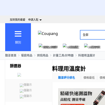
加到我的最愛
申請入駐
全部
類別
爸氣父親節
火箭速配
火箭跨境
酷澎首頁
餐廚用品
烘焙用品
計量工具/計時器
料理用溫度計
篩選器
料理用溫度計
酷澎評分排名
價格最低
價
僅顯示
僅顯示
僅顯示