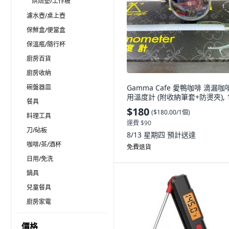
烘焙墊/工作板
濾水壺/桌上壺
保鮮盒/便當盒
保溫瓶/隨行杯
廚房百貨
廚房收納
碗盤器皿
Gamma Cafe 愛鴨咖啡 滴漏咖
用溫度計 (附收納筆套+防燙夾), 
餐具
$180
(
$180.00/1個
)
料理工具
運費 $90
刀/砧板
8/13 星期四
預計送達
咖啡/茶/酒杯
免費退貨
日用/免洗
鍋具
兒童餐具
廚房家電
價格