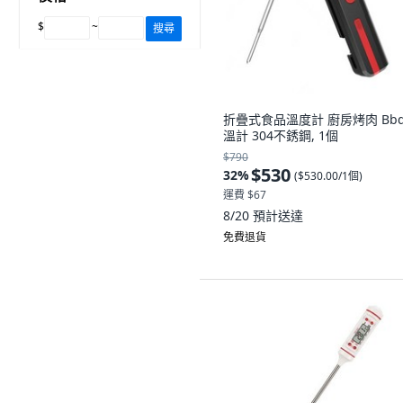
$
~
搜尋
折疊式食品溫度計 廚房烤肉 Bbq
溫計 304不銹鋼, 1個
$790
$530
32
%
(
$530.00/1個
)
運費 $67
8/20
預計送達
免費退貨