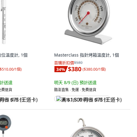
t 數位溫度計, 1個
Masterclass 指針烤箱溫度計, 1個
首購折扣價
$580
$380
34
%
$510.00/1個
)
(
$380.00/1個
)
計送達
明天 8/9 (日)
預計送達
 免費退貨
酷澎直售 ∙ 免運 ∙ 免費退貨
省 $75 (王道卡)
满 $1,500 再省 $75 (王道卡)