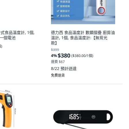
針式食品溫度計, 1個,
德力西 食品溫度計 數顯摺疊 廚房油
帶一個電池
溫計, 1個, 食品溫度計:【無背光
款】
個
)
$399
$380
4
%
(
$380.00/1個
)
運費 $67
8/22
預計送達
免費退貨