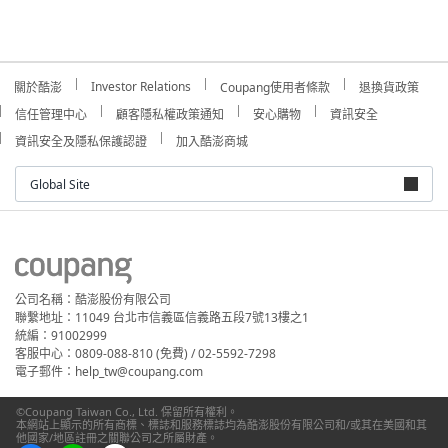
Investor Relations
關於酷澎
Coupang使用者條款
退換貨政策
信任管理中心
顧客隱私權政策通知
安心購物
資訊安全
資訊安全及隱私保護認證
加入酷澎商城
Global Site
公司名稱：酷澎股份有限公司
聯繫地址：11049 台北市信義區信義路五段7號13樓之1
統編：91002999
客服中心：0809-088-810 (免費) / 02-5592-7298
電子郵件：help_tw@coupang.com
©Coupang Taiwan Co., Ltd. 保留所有權利。
本網站上顯示的所有商標、標誌和服務標誌均為酷澎股份有限公司和/或其在美國和其
他國家/地區註冊之關聯公司之所屬財產。