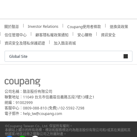
Investor Relations
關於酷澎
Coupang使用者條款
退換貨政策
信任管理中心
顧客隱私權政策通知
安心購物
資訊安全
資訊安全及隱私保護認證
加入酷澎商城
Global Site
公司名稱：酷澎股份有限公司
聯繫地址：11049 台北市信義區信義路五段7號13樓之1
統編：91002999
客服中心：0809-088-810 (免費) / 02-5592-7298
電子郵件：help_tw@coupang.com
©Coupang Taiwan Co., Ltd. 保留所有權利。
本網站上顯示的所有商標、標誌和服務標誌均為酷澎股份有限公司和/或其在美國和其
他國家/地區註冊之關聯公司之所屬財產。