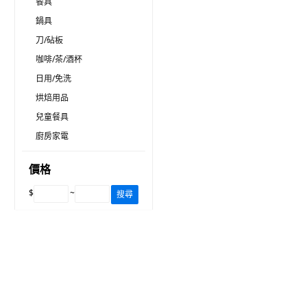
餐具
鍋具
刀/砧板
咖啡/茶/酒杯
日用/免洗
烘焙用品
兒童餐具
廚房家電
價格
$
~
搜尋