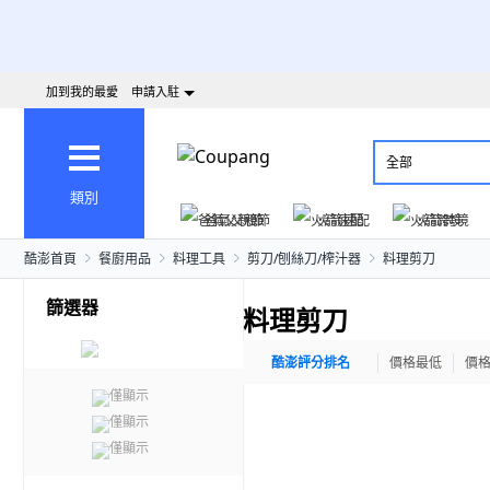
加到我的最愛
申請入駐
全部
類別
爸氣父親節
火箭速配
火箭跨境
酷澎首頁
餐廚用品
料理工具
剪刀/刨絲刀/榨汁器
料理剪刀
篩選器
料理剪刀
酷澎評分排名
價格最低
價
僅顯示
僅顯示
僅顯示