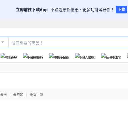
立即前往下載App
不錯過最新優惠、更多功能等著你！
下載
嬰幼兒
保健醫療
美妝保養
個人清潔
玩具休閒
格最高
最熱銷
最新上架