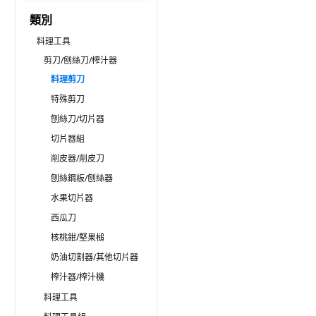
類別
料理工具
剪刀/刨絲刀/榨汁器
料理剪刀
特殊剪刀
刨絲刀/切片器
切片器組
削皮器/削皮刀
刨絲鋼板/刨絲器
水果切片器
西瓜刀
核桃鉗/堅果槌
奶油切割器/其他切片器
榨汁器/榨汁機
料理工具