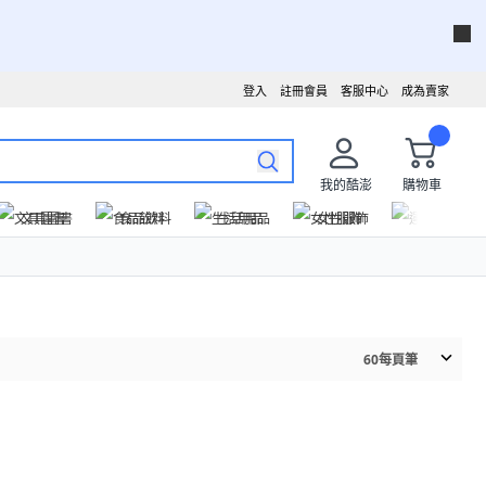
登入
註冊會員
客服中心
成為賣家
我的酷澎
購物車
文具圖書
食品飲料
生活用品
女性服飾
運動戶外
60
每頁筆