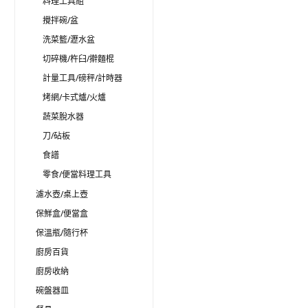
料理工具組
攪拌碗/盆
洗菜籃/瀝水盆
切碎機/杵臼/擀麵棍
計量工具/磅秤/計時器
烤網/卡式爐/火爐
蔬菜脫水器
刀/砧板
食譜
零食/便當料理工具
濾水壺/桌上壺
保鮮盒/便當盒
保溫瓶/隨行杯
廚房百貨
廚房收納
碗盤器皿