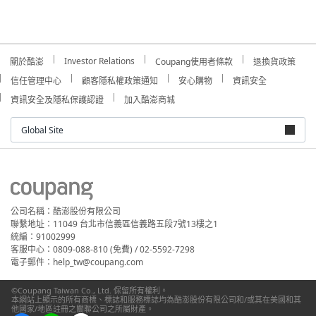
Investor Relations
關於酷澎
Coupang使用者條款
退換貨政策
信任管理中心
顧客隱私權政策通知
安心購物
資訊安全
資訊安全及隱私保護認證
加入酷澎商城
Global Site
公司名稱：酷澎股份有限公司
聯繫地址：11049 台北市信義區信義路五段7號13樓之1
統編：91002999
客服中心：0809-088-810 (免費) / 02-5592-7298
電子郵件：help_tw@coupang.com
©Coupang Taiwan Co., Ltd. 保留所有權利。
本網站上顯示的所有商標、標誌和服務標誌均為酷澎股份有限公司和/或其在美國和其
他國家/地區註冊之關聯公司之所屬財產。