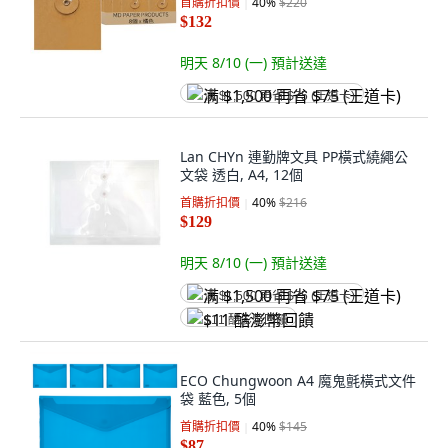
首購折扣價
40
%
$220
$132
明天 8/10 (一)
預計送達
满 $1,500 再省 $75 (王道卡)
Lan CHYn 連勤牌文具 PP橫式繞繩公
文袋 透白, A4, 12個
首購折扣價
40
%
$216
$129
明天 8/10 (一)
預計送達
满 $1,500 再省 $75 (王道卡)
$11 酷澎幣回饋
ECO Chungwoon A4 魔鬼氈橫式文件
袋 藍色, 5個
首購折扣價
40
%
$145
$87