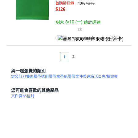
首購折扣價
40
%
$210
$126
明天 8/10 (一)
預計送達
(
3
)
满 $1,500 再省 $75 (王道卡)
2
1
與一起瀏覽的類別
辦公剪刀
雙面膠帶
透明膠帶
盒帶
紙膠帶
文件整理箱
活頁夾/檔案夾
您可能會喜歡的其他產品
文件袋
b5信封