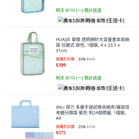
明天 8/10 (一)
預計送達
满 $1,500 再省 $75 (王道卡)
HUAJIE 華傑 透明網紗大容量書本收納
袋 拉鏈式 綠色, 1個裝, 4 x 23.5 x
31cm
首購折扣價
33
%
$599
$399
明天 8/10 (一)
預計送達
满 $1,500 再省 $75 (王道卡)
deLi 得力 多層手提試卷收納夾/補習班
考題分類袋 藍色 附24個標籤, 1個裝,
A4
首購折扣價
25
%
$775
$575