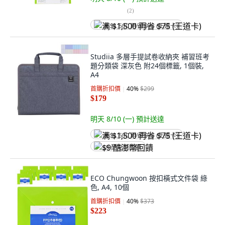
(
2
)
满 $1,500 再省 $75 (王道卡)
Studiia 多層手提試卷收納夾 補習班考
題分類袋 深灰色 附24個標籤, 1個裝,
A4
首購折扣價
40
%
$299
$179
明天 8/10 (一)
預計送達
满 $1,500 再省 $75 (王道卡)
$9 酷澎幣回饋
ECO Chungwoon 按扣橫式文件袋 綠
色, A4, 10個
首購折扣價
40
%
$373
$223