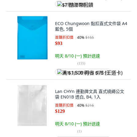
$7 酷澎幣回饋
ECO Chungwoon 黏扣直式文件袋 A4
藍色, 5個
首購折扣價
40
%
$155
$93
明天 8/10 (一)
預計送達
(
155
)
满 $1,500 再省 $75 (王道卡)
Lan CHYn 連勤牌文具 直式繞繩公文
袋 EN01B 透白, B4, 1入
首購折扣價
40
%
$216
$129
明天 8/10 (一)
預計送達
(
1
)