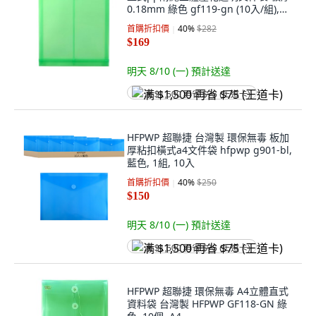
0.18mm 綠色 gf119-gn (10入/組),
A4, 10入
首購折扣價
40
%
$282
$169
明天 8/10 (一)
預計送達
满 $1,500 再省 $75 (王道卡)
HFPWP 超聯捷 台灣製 環保無毒 板加
厚粘扣橫式a4文件袋 hfpwp g901-bl,
藍色, 1組, 10入
首購折扣價
40
%
$250
$150
明天 8/10 (一)
預計送達
满 $1,500 再省 $75 (王道卡)
HFPWP 超聯捷 環保無毒 A4立體直式
資料袋 台灣製 HFPWP GF118-GN 綠