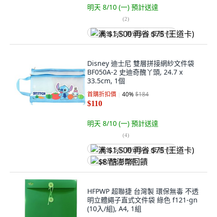
明天 8/10 (一)
預計送達
(
2
)
满 $1,500 再省 $75 (王道卡)
Disney 迪士尼 雙層拼接網紗文件袋
BF050A-2 史迪奇醜丫頭, 24.7 x
33.5cm, 1個
首購折扣價
40
%
$184
$110
明天 8/10 (一)
預計送達
(
4
)
满 $1,500 再省 $75 (王道卡)
$8 酷澎幣回饋
HFPWP 超聯捷 台灣製 環保無毒 不透
明立體繩子直式文件袋 綠色 f121-gn
(10入/組), A4, 1組