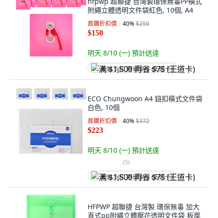
hfpwp 超聯捷 台灣製環保無毒PP橫式
附繩立體透明文件袋紅色, 10個, A4
首購折扣價
40
%
$250
$150
明天 8/10 (一)
預計送達
满 $1,500 再省 $75 (王道卡)
ECO Chungwoon A4 鈕扣橫式文件袋
白色, 10個
首購折扣價
40
%
$372
$223
明天 8/10 (一)
預計送達
(
5
)
满 $1,500 再省 $75 (王道卡)
HFPWP 超聯捷 台灣製 環保無毒 加大
直式pp附繩立體壓花透明文件袋 板厚