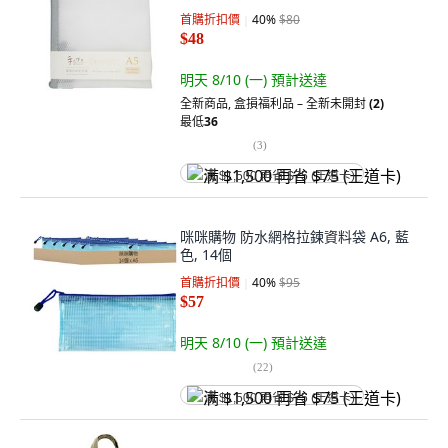
首購折扣價
40
%
$80
$48
明天 8/10 (一)
預計送達
全新商品
,
盒損福利品 – 全新未開封
(2)
最低
36
(
3
)
满 $1,500 再省 $75 (王道卡)
咪咪購物 防水網格拉鍊資料袋 A6, 藍
色, 14個
首購折扣價
40
%
$95
$57
明天 8/10 (一)
預計送達
(
22
)
满 $1,500 再省 $75 (王道卡)