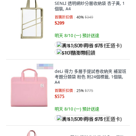
SENLI 透明網紗分層收納袋 杏子黃, 1
個裝, A4
首購折扣價
40
%
$349
$209
明天 8/10 (一)
預計送達
满 $1,500 再省 $75 (王道卡)
$10 酷澎幣回饋
deLi 得力 多層手提試卷收納夾 補習班
考題分類袋 粉色 附24個標籤, 1個裝,
A4
首購折扣價
25
%
$775
$575
明天 8/10 (一)
預計送達
满 $1,500 再省 $75 (王道卡)