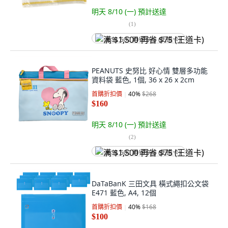
明天 8/10 (一)
預計送達
(
1
)
满 $1,500 再省 $75 (王道卡)
PEANUTS 史努比 好心情 雙層多功能
資料袋 藍色, 1個, 36 x 26 x 2cm
首購折扣價
40
%
$268
$160
明天 8/10 (一)
預計送達
(
2
)
满 $1,500 再省 $75 (王道卡)
DaTaBanK 三田文具 橫式繩扣公文袋
E471 藍色, A4, 12個
首購折扣價
40
%
$168
$100