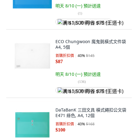
明天 8/10 (一)
預計送達
(
1
)
满 $1,500 再省 $75 (王道卡)
ECO Chungwoon 魔鬼氈橫式文件袋
A4, 5個
首購折扣價
40
%
$145
$87
明天 8/10 (一)
預計送達
(
136
)
满 $1,500 再省 $75 (王道卡)
DaTaBanK 三田文具 橫式繩扣公文袋
E471 綠色, A4, 12個
首購折扣價
40
%
$168
$100