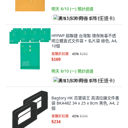
明天 8/10 (一)
預計送達
满 $1,500 再省 $75 (王道卡)
HFPWP 超聯捷 台灣製 環保無毒不透
明立體直式文件袋 + 名片袋 綠色, A4,
10個
首購折扣價
40
%
$282
$169
明天 8/10 (一)
預計送達
满 $1,500 再省 $75 (王道卡)
Bagtory HK 百寶袋王 高清拉鍊文件書
袋 BKA48Z 34 x 25 x 8cm 黑色, A4, 2
個
首購折扣價
40
%
$390
$234