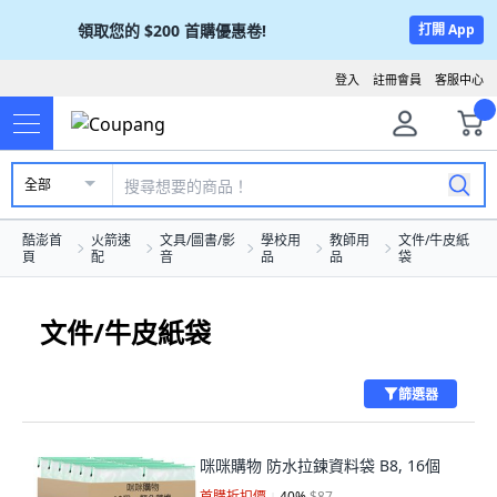
領取您的
$200
首購優惠卷!
打開 App
登入
註冊會員
客服中心
全部
酷澎首
火箭速
文具/圖書/影
學校用
教師用
文件/牛皮紙
頁
配
音
品
品
袋
文件/牛皮紙袋
篩選器
咪咪購物 防水拉鍊資料袋 B8, 16個
首購折扣價
40
%
$87