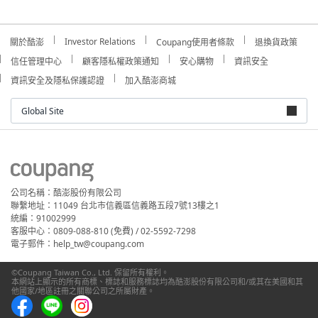
Investor Relations
關於酷澎
Coupang使用者條款
退換貨政策
信任管理中心
顧客隱私權政策通知
安心購物
資訊安全
資訊安全及隱私保護認證
加入酷澎商城
Global Site
公司名稱：酷澎股份有限公司
聯繫地址：11049 台北市信義區信義路五段7號13樓之1
統編：91002999
客服中心：0809-088-810 (免費) / 02-5592-7298
電子郵件：help_tw@coupang.com
©Coupang Taiwan Co., Ltd. 保留所有權利。
本網站上顯示的所有商標、標誌和服務標誌均為酷澎股份有限公司和/或其在美國和其
他國家/地區註冊之關聯公司之所屬財產。