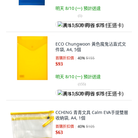
明天 8/10 (一)
預計送達
(
1
)
满 $1,500 再省 $75 (王道卡)
ECO Chungwoon 黃色魔鬼沾直式文
件袋, A4, 5個
首購折扣價
40
%
$155
$93
明天 8/10 (一)
預計送達
(
155
)
满 $1,500 再省 $75 (王道卡)
CCHING 青青文具 Calm EVA手提雙層
收納袋, A4, 1個
首購折扣價
40
%
$105
$63