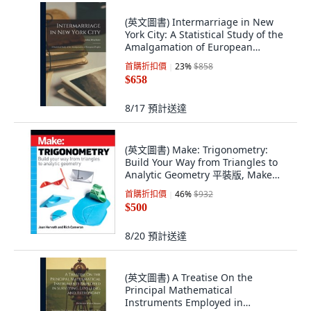
(英文圖書) Intermarriage in New
York City: A Statistical Study of the
Amalgamation of European
Peoples 精裝版, Legare Street
首購折扣價
23
%
$858
Press, 英文
$658
8/17
預計送達
(英文圖書) Make: Trigonometry:
Build Your Way from Triangles to
Analytic Geometry 平裝版, Make
Community, LLC, 英文
首購折扣價
46
%
$932
$500
8/20
預計送達
(英文圖書) A Treatise On the
Principal Mathematical
Instruments Employed in