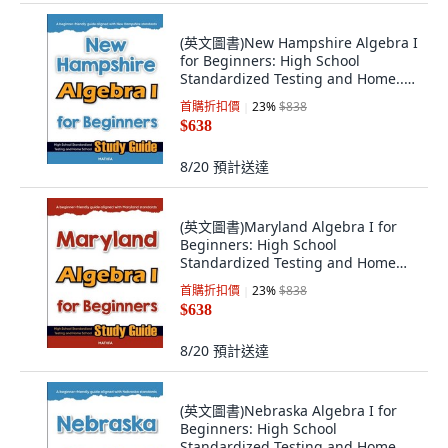
(英文圖書)New Hampshire Algebra I
for Beginners: High School
Standardized Testing and Home...
平裝版, Mathfa, 英文
首購折扣價
23
%
$838
$638
8/20
預計送達
(英文圖書)Maryland Algebra I for
Beginners: High School
Standardized Testing and Home
Scho... 平裝版, Mathfa, 英文
首購折扣價
23
%
$838
$638
8/20
預計送達
(英文圖書)Nebraska Algebra I for
Beginners: High School
Standardized Testing and Home