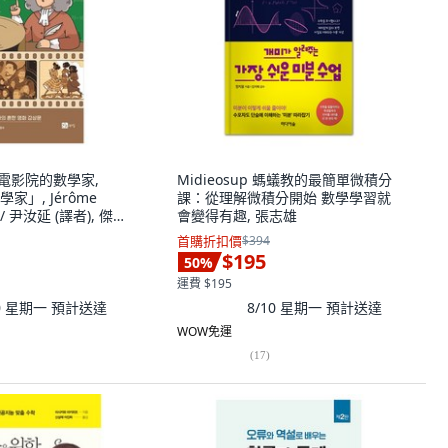
 去電影院的數學家,
Midieosup 螞蟻教的最簡單微積分
」, Jérôme
課：從理解微積分開始 數學學習就
 / 尹汝延 (譯者), 傑
會變得有趣, 張志雄
半精裝
首購折扣價
$394
$195
50
%
運費 $195
10 星期一
預計送達
8/10 星期一
預計送達
WOW免運
(
17
)