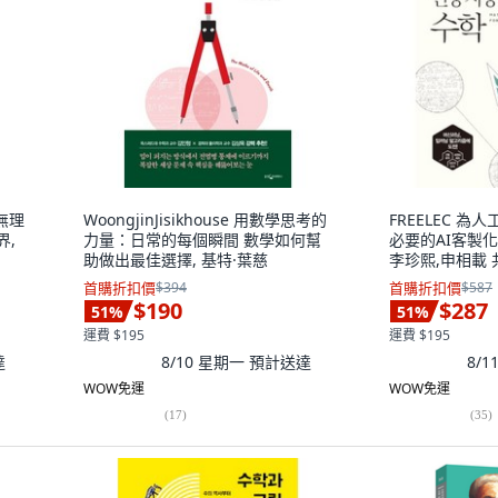
無理
WoongjinJisikhouse 用數學思考的
FREELEC 
界,
力量：日常的每個瞬間 數學如何幫
必要的AI客製化
助做出最佳選擇, 基特·葉慈
李珍熙,申相載 
首購折扣價
$394
首購折扣價
$587
$190
$287
51
%
51
%
運費 $195
運費 $195
達
8/10 星期一
預計送達
8/
WOW免運
WOW免運
(
17
)
(
35
)