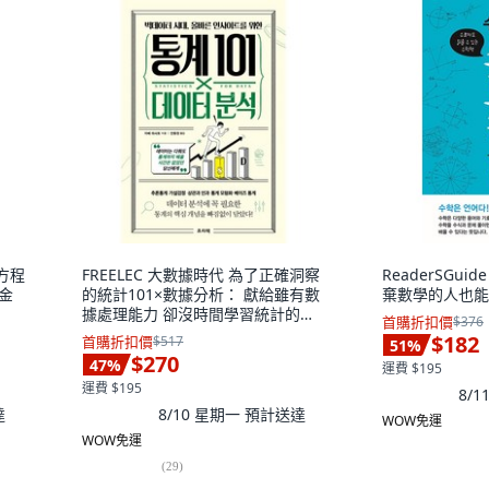
次方程
FREELEC 大數據時代 為了正確洞察
ReaderSGui
 金
的統計101×數據分析： 獻給雖有數
棄數學的人也能
據處理能力 卻沒時間學習統計的你,
首購折扣價
$376
阿部真 CT
$182
首購折扣價
$517
51
%
$270
47
%
運費 $195
運費 $195
8/
達
8/10 星期一
預計送達
WOW免運
WOW免運
(
29
)