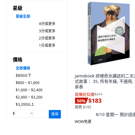
星級
星級
全部
4分或更多
3分或更多
2分或更多
1分或更多
價格
全部價格
$800以下
jamobook 誇裡奇米講述的二
式故事： 35, 所有年級, 不適用,
$800 ~ $1,600
承泰
$1,600 ~ $2,400
首購折扣價
$371
$2,400 ~ $3,200
$183
50
%
$3,200以上
運費 $195
$
~
8/10 星期一
預計送
搜尋
WOW免運