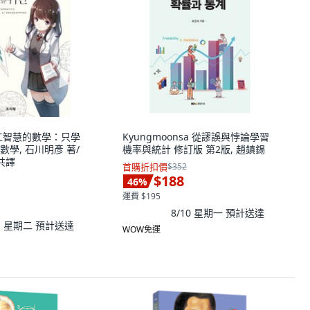
為人工智慧的數學：只學
Kyungmoonsa 從謬誤與悖論學習
數學, 石川明彥 著/
機率與統計 修訂版 第2版, 趙鎮錫
共譯
首購折扣價
$352
$188
46
%
運費 $195
8/10 星期一
預計送達
11 星期二
預計送達
WOW免運