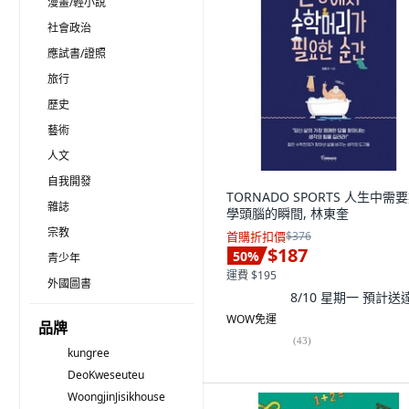
漫畫/輕小說
社會政治
應試書/證照
旅行
歷史
藝術
人文
自我開發
TORNADO SPORTS 人生中需
雜誌
學頭腦的瞬間, 林東奎
宗教
首購折扣價
$376
$187
50
%
青少年
運費 $195
外國圖書
8/10 星期一
預計送
WOW免運
品牌
(
43
)
kungree
DeoKweseuteu
WoongjinJisikhouse