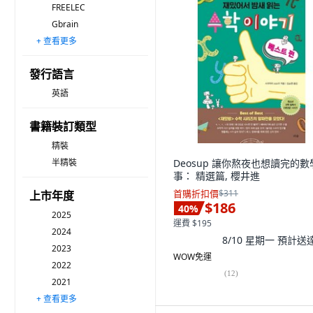
FREELEC
Gbrain
+ 查看更多
Midieosup
Kyungmoonsa
dongasia
Hangukmunhaksa
BlackFish
Deosup
Kachi Publishing
HAE NA MU
seungsan
EZbook
無品牌
jamobook
kyowoo
sigmabooks
NextWaveMedia
發行語言
英語
書籍裝訂類型
精裝
半精裝
Deosup 讓你熬夜也想讀完的數
事： 精選篇, 櫻井進
首購折扣價
$311
上市年度
$186
40
%
2025
運費 $195
2024
8/10 星期一
預計送
2023
WOW免運
2022
(
12
)
2021
+ 查看更多
2020
2019
2018之前