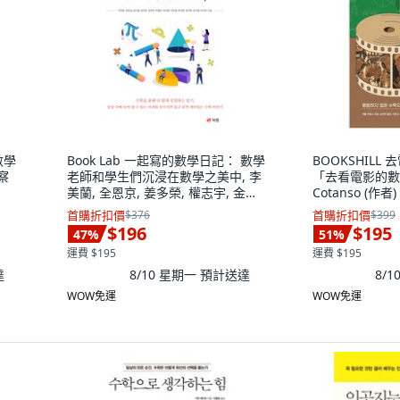
數學
Book Lab 一起寫的數學日記： 數學
BOOKSHILL
察
老師和學生們沉浸在數學之美中, 李
「去看電影的數學家
美蘭, 全恩京, 姜多榮, 權志宇, 金周
Cotanso (作者)
彥, 朴範振, 朴時賢, 徐民基, 崔碩熙,
羅姆·科坦索, 
首購折扣價
$376
首購折扣價
$399
成智赫, 孫佳英, 李詩妍
$196
$195
47
%
51
%
運費 $195
運費 $195
達
8/10 星期一
預計送達
8/
WOW免運
WOW免運