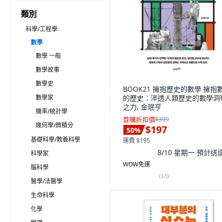
類別
科學/工程學
數學
數學 一般
數學故事
數學史
BOOK21 擁抱歷史的數學 擁抱
數學家
的歷史：滲透人類歷史的數學洞
之力, 金珉亨
機率/統計學
首購折扣價
$399
幾何學/微積分
$197
50
%
基礎科學/教養科學
運費 $195
8/10 星期一
預計送
科學家
WOW免運
腦科學
(
13
)
醫學/法醫學
生命科學
化學