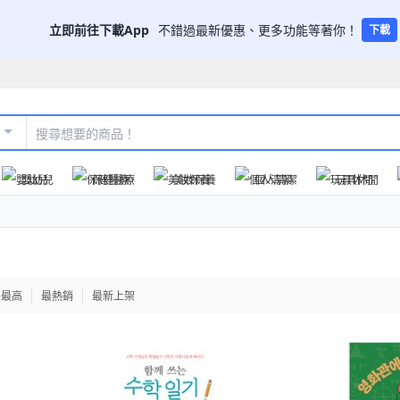
立即前往下載App
不錯過最新優惠、更多功能等著你！
下載
嬰幼兒
保健醫療
美妝保養
個人清潔
玩具休閒
格最高
最熱銷
最新上架