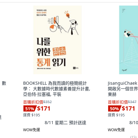
?：數
BOOKSHILL 為我而讀的極簡統計
JisanguiCh
學： 大數據時代數據素養提升計畫,
開啟另一個世界 -
亞伯特·拉塞福, 平裝
東赫
首購折扣價
$352
首購折扣價
$347
$171
$171
51
%
50
%
運費 $195
運費 $195
達
8/11 星期二
預計送達
8/
WOW免運
WOW免運
(
15
)