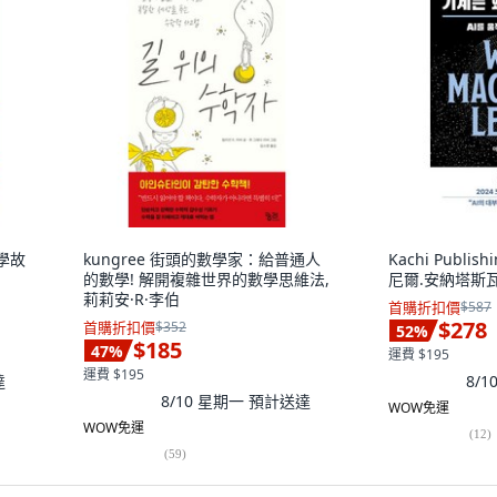
學故
kungree 街頭的數學家：給普通人
Kachi Publi
的數學! 解開複雜世界的數學思維法,
尼爾.安納塔斯
莉莉安·R·李伯
首購折扣價
$587
$278
首購折扣價
$352
52
%
$185
47
%
運費 $195
運費 $195
達
8/
8/10 星期一
預計送達
WOW免運
WOW免運
(
12
)
(
59
)