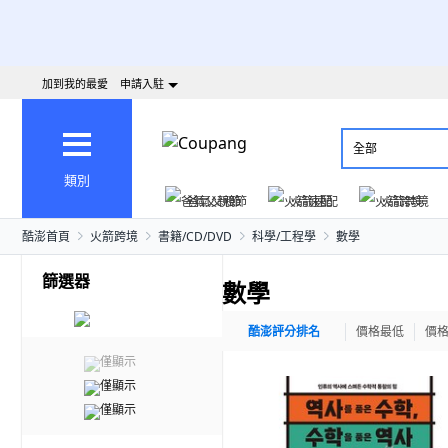
加到我的最愛
申請入駐
全部
類別
爸氣父親節
火箭速配
火箭跨境
酷澎首頁
火箭跨境
書籍/CD/DVD
科學/工程學
數學
篩選器
數學
酷澎評分排名
價格最低
價
僅顯示
僅顯示
僅顯示