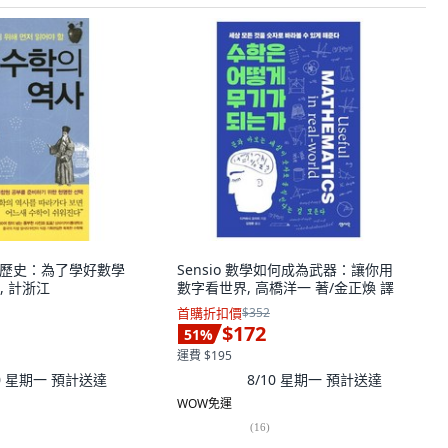
學的歷史：為了學好數學
Sensio 數學如何成為武器：讓你用
, 計浙江
數字看世界, 高橋洋一 著/金正煥 譯
首購折扣價
$352
$172
51
%
運費 $195
10 星期一
預計送達
8/10 星期一
預計送達
WOW免運
(
16
)