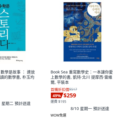
de 數學是故事 ： 連放
Book Sea 重寫數學史：一本讓你愛
讀的數學書, 朴玉均
上數學的書, 凱特·北川 提摩西·雷維
爾, 平裝本
首購折扣價
$517
$259
49
%
運費 $195
11 星期二
預計送達
8/10 星期一
預計送達
WOW免運