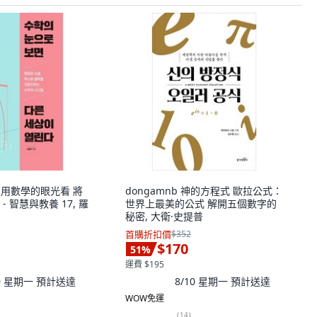
aek 用數學的眼光看 將
dongamnb 神的方程式 歐拉公式：
 智慧與教養 17, 羅
世界上最美的公式 解開五個數字的
秘密, 大衛·史提普
首購折扣價
$352
$170
51
%
運費 $195
10 星期一
預計送達
8/10 星期一
預計送達
WOW免運
(
14
)