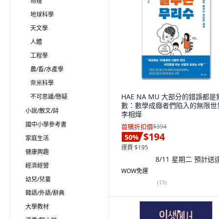
物理
地球科學
天文學
人體
工程學
農/畜/水產學
奈米科學
HAE NA MU 大部分的錯誤都是
不可思議/懸疑
數：數學成癮者們陷入的無限世
小說/散文/詩
李相燁
國中小學參考書
首購折扣價
$394
$194
50
%
家庭生活
運費 $195
健康興趣
8/11 星期二
預計送
經濟經營
WOW免運
幼兒/兒童
(
13
)
韓語/外語/辭典
大學教材