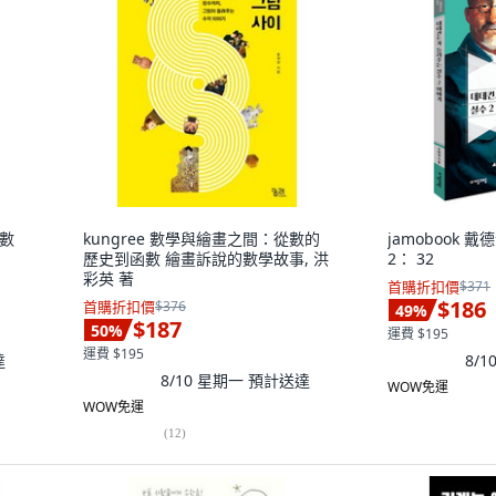
要數
kungree 數學與繪畫之間：從數的
jamobook
歷史到函數 繪畫訴說的數學故事, 洪
2： 32
彩英 著
首購折扣價
$371
$186
首購折扣價
$376
49
%
$187
50
%
運費 $195
運費 $195
達
8/
8/10 星期一
預計送達
WOW免運
WOW免運
(
12
)