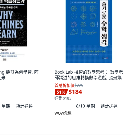
shing 機器為何學習, 阿
Book Lab 機智的數學思考： 數學老
瓦米
師講述的思維轉換數學遊戲, 張景煥
首購折扣價
$376
$184
51
%
運費 $195
10 星期一
預計送達
8/10 星期一
預計送達
WOW免運