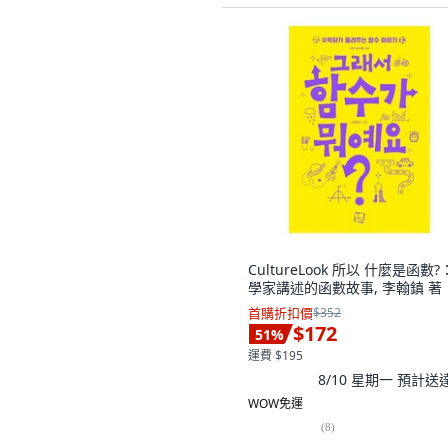
CultureLook 所以 什麼是函數
學家講述的函數故事, 李翰鎮 著
首購折扣價
$352
$172
51
%
運費 $195
8/10 星期一
預計送
WOW免運
(
8
)