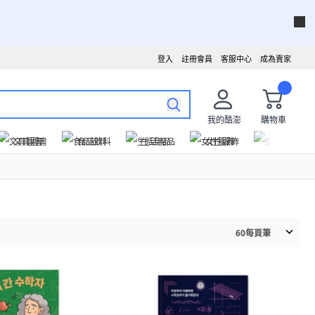
登入
註冊會員
客服中心
成為賣家
我的酷澎
購物車
文具圖書
食品飲料
生活用品
女性服飾
運動戶外
60
每頁筆