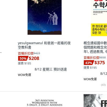
yesulgwamaeul 和爸爸一起看的夜
概念連結國中數學辭
空教科書
個問題和概念完
年!, 透過教育,
首購折扣價
$423
ry
$208
首購折扣價
$658
50
%
$375
43
%
運費 $195
運費 $195
8/12 星期三
預計送達
8/
WOW免運
WOW免運
(
43
)