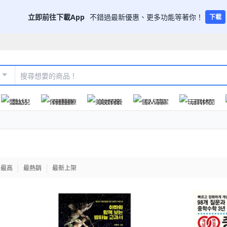
立即前往下載App
不錯過最新優惠、更多功能等著你！
下載
嬰幼兒
保健醫療
美妝保養
個人清潔
玩具休閒
格最高
最熱銷
最新上架