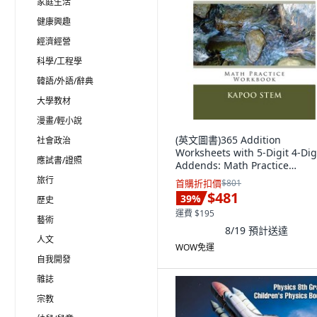
家庭生活
健康興趣
經濟經營
科學/工程學
韓語/外語/辭典
大學教材
漫畫/輕小說
(英文圖書)365 Addition
社會政治
Worksheets with 5-Digit 4-Dig
應試書/證照
Addends: Math Practice
Workbook 平裝版, Createspac
旅行
首購折扣價
$801
Independent Pub..., 英文
$481
39
%
歷史
運費 $195
藝術
8/19
預計送達
人文
WOW免運
自我開發
雜誌
宗教