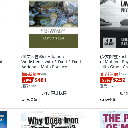
(英文圖書)365 Addition
(英文圖書)Fricti
it
Worksheets with 5-Digit 2-Digit
of Motion - P
Addends: Math Practice
- 4th Grade Ch
e
Workbook 平裝版, Createspace
版, Baby Profe
首購折扣價
$801
首購折扣價
$577
Independent Pub..., 英文
$481
$259
39
%
55
%
運費 $195
運費 $195
8/19
預計送達
8/1
WOW免運
WOW免運