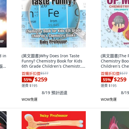
 in
(英文圖書)Why Does Iron Taste
(英文圖書)The Ph
Funny? Chemistry Book for Kids
Chemistry Boo
版,
6th Grade Children's Chemistr...
Children's Ch
平裝版, Baby Professor, 英文
版, Baby Profe
首購折扣價
$577
首購折扣價
$577
$259
$259
55
%
55
%
運費 $195
運費 $195
8/19
預計送達
8/1
WOW免運
WOW免運