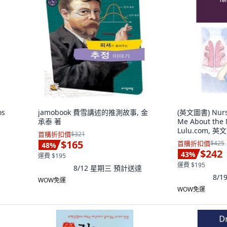
os
jamobook 費雪講述的推測故事, 金
(英文圖書) Nurse 
承泰 著
Me About the
Lulu.com, 英文
首購折扣價
$321
$165
首購折扣價
$425
48
%
$242
43
%
運費 $195
運費 $195
8/12 星期三
預計送達
8/1
WOW免運
WOW免運