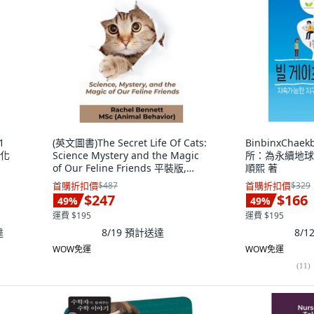
1
(英文圖書)The Secret Life Of Cats:
BinbinxCha
 化
Science Mystery and the Magic
所：為永續地球
of Our Feline Friends 平裝版,
順熙 著
Independently Published, 英文
首購折扣價
$487
首購折扣價
$329
$247
$166
49
%
49
%
運費 $195
運費 $195
達
8/19
預計送達
8/
WOW免運
WOW免運
(
11
)