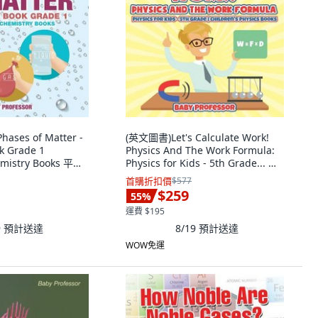
ases of Matter -
(英文圖書)Let's Calculate Work!
k Grade 1
Physics And The Work Formula:
emistry Books 平裝
Physics for Kids - 5th Grade... 平
ssor, 英文
裝版, Baby Professor, 英文
首購折扣價
$577
$259
55
%
運費 $195
9
預計送達
8/19
預計送達
WOW免運