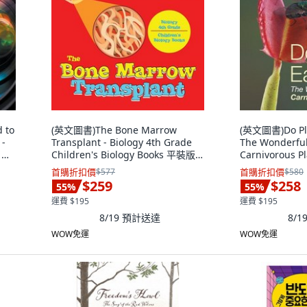
 to
(英文圖書)The Bone Marrow
(英文圖書)Do Pla
 -
Transplant - Biology 4th Grade
The Wonderful
. 平
Children's Biology Books 平裝版,
Carnivorous Pl
Baby Professor, 英文
Books fo... 平
首購折扣價
$577
首購折扣價
$580
Professor, 英文
$259
$258
55
%
55
%
運費 $195
運費 $195
8/19
預計送達
8/1
WOW免運
WOW免運