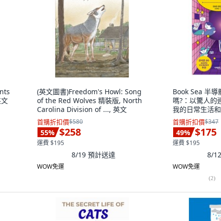
nts
(英文圖書)Freedom's Howl: Song
Book Sea 
 英文
of the Red Wolves 精裝版, North
嗎?：以驚人的
Carolina Division of ..., 英文
我的日常生活和
故事, 金寶美, 
首購折扣價
$580
首購折扣價
$347
$258
$175
55
%
49
%
運費 $195
運費 $195
8/19
預計送達
8/
WOW免運
WOW免運
(
2
)