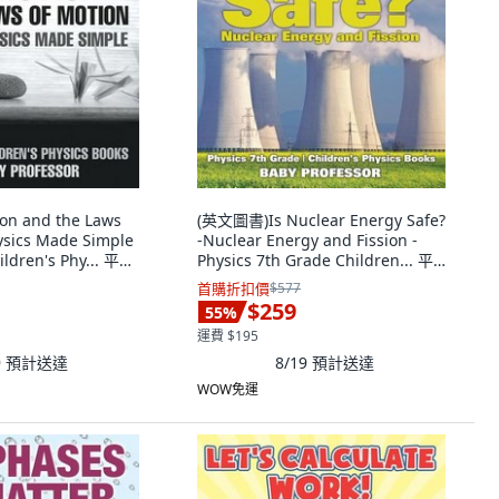
on and the Laws
(英文圖書)Is Nuclear Energy Safe?
hysics Made Simple
-Nuclear Energy and Fission -
ildren's Phy... 平裝
Physics 7th Grade Children... 平
ssor, 英文
裝版, Baby Professor, 英文
首購折扣價
$577
$259
55
%
運費 $195
9
預計送達
8/19
預計送達
WOW免運