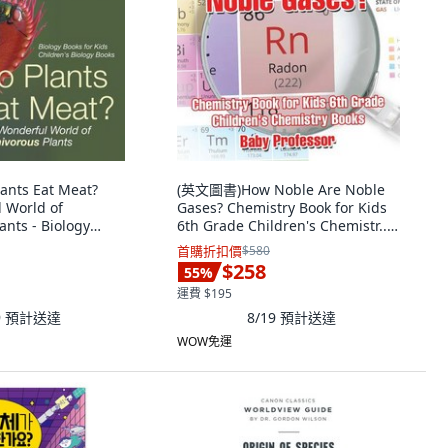
nts Eat Meat?
(英文圖書)How Noble Are Noble
 World of
Gases? Chemistry Book for Kids
ants - Biology
6th Grade Children's Chemistr...
裝版, Baby
平裝版, Baby Professor, 英文
首購折扣價
$580
$258
55
%
運費 $195
9
預計送達
8/19
預計送達
WOW免運