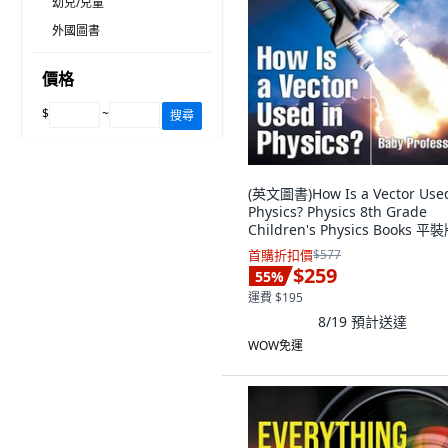
幼兒/兒童
外國圖書
價格
$
~
搜尋
(英文圖書)How Is a Vector Used
Physics? Physics 8th Grade
Children's Physics Books 平裝
Baby Professor, 英文
首購折扣價
$577
$259
55
%
運費 $195
8/19
預計送達
WOW免運