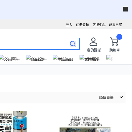
登入
註冊會員
客服中心
成為賣家
我的酷澎
購物車
文具圖書
食品飲料
生活用品
女性服飾
運動戶外
60
每頁筆