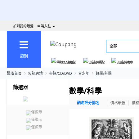
加到我的最愛
申請入駐
全部
類別
爸氣父親節
火箭速配
火箭跨境
酷澎首頁
火箭跨境
書籍/CD/DVD
青少年
數學/科學
篩選器
數學/科學
酷澎評分排名
價格最低
價
僅顯示
僅顯示
僅顯示