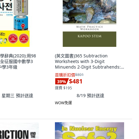
典(2020):用98
(英文圖書)365 Subtraction
全征服國中數學3
Worksheets with 3-Digit
 中學3年級
Minuends 2-Digit Subtrahends:
Math Prac... 平裝版, Createspace
首購折扣價
$801
Independent Pub..., 英文
$481
39
%
運費 $195
12 星期三
預計送達
8/19
預計送達
WOW免運