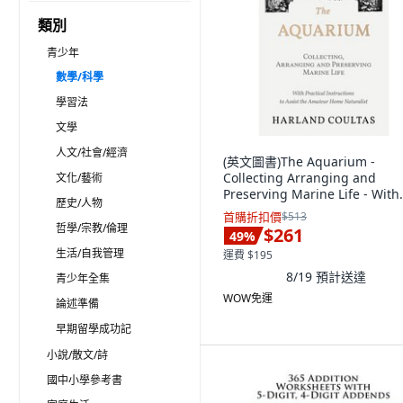
類別
青少年
數學/科學
學習法
文學
人文/社會/經濟
(英文圖書)The Aquarium -
Collecting Arranging and
文化/藝術
Preserving Marine Life - With
歷史/人物
Practical... 平裝版, Read Count
首購折扣價
$513
Books, 英文
哲學/宗教/倫理
$261
49
%
生活/自我管理
運費 $195
8/19
預計送達
青少年全集
WOW免運
論述準備
早期留學成功記
小說/散文/詩
國中小學參考書