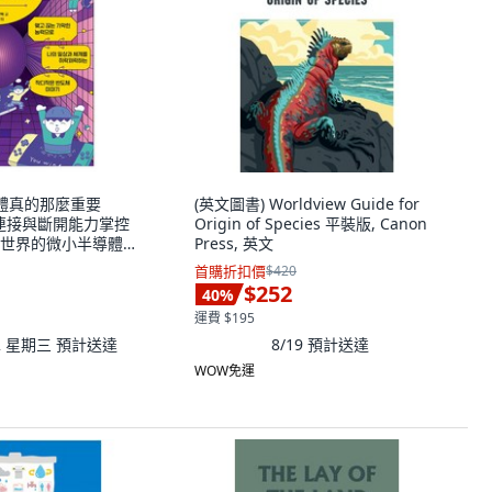
半導體真的那麼重要
(英文圖書) Worldview Guide for
連接與斷開能力掌控
Origin of Species 平裝版, Canon
世界的微小半導體
Press, 英文
蔡仁澤
首購折扣價
$420
$252
40
%
運費 $195
12 星期三
預計送達
8/19
預計送達
WOW免運