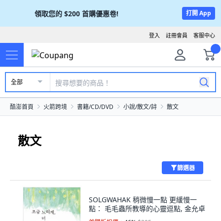
領取您的
$200
首購優惠卷!
打開 App
登入
註冊會員
客服中心
全部
酷澎首頁
火箭跨境
書籍/CD/DVD
小說/散文/詩
散文
散文
篩選器
SOLGWAHAK 稍微慢一點 更緩慢一
點： 毛毛蟲所教導的心靈逗點, 金允卓