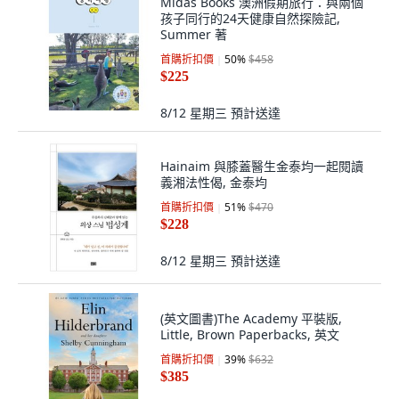
Midas Books 澳洲假期旅行：與兩個
孩子同行的24天健康自然探險記,
Summer 著
首購折扣價
50
%
$458
$225
8/12 星期三
預計送達
Hainaim 與膝蓋醫生金泰均一起閱讀
義湘法性偈, 金泰均
首購折扣價
51
%
$470
$228
8/12 星期三
預計送達
(英文圖書)The Academy 平裝版,
Little, Brown Paperbacks, 英文
首購折扣價
39
%
$632
$385