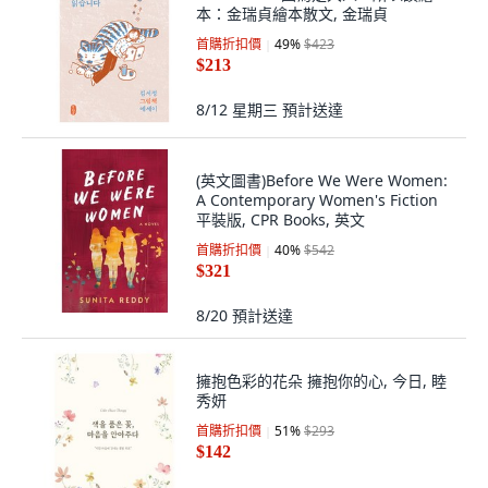
本：金瑞貞繪本散文, 金瑞貞
首購折扣價
49
%
$423
$213
8/12 星期三
預計送達
(英文圖書)Before We Were Women:
A Contemporary Women's Fiction
平裝版, CPR Books, 英文
首購折扣價
40
%
$542
$321
8/20
預計送達
擁抱色彩的花朵 擁抱你的心, 今日, 睦
秀妍
首購折扣價
51
%
$293
$142