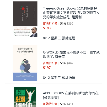
TreeAndOceanBooks 父親的庭園裡
山茶花不凋：不敢提起的父親記憶在女
兒的筆尖綻放成花, 趙愛利
首購折扣價
51
%
$399
$193
8/12 星期三
預計送達
G-WORLD 如果我不感到不安，我早就
崩潰了, 嚴泰完
首購折扣價
50
%
$399
$197
8/12 星期三
預計送達
APPLEBOOKS 在勝利的瞬間與你同在,
[蘋果圖書]
首購折扣價
50
%
$411