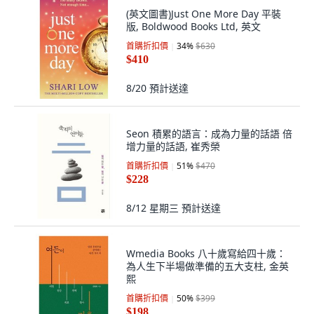
(英文圖書)Just One More Day 平裝
版, Boldwood Books Ltd, 英文
首購折扣價
34
%
$630
$410
8/20
預計送達
Seon 積累的語言：成為力量的話語 倍
增力量的話語, 崔秀榮
首購折扣價
51
%
$470
$228
8/12 星期三
預計送達
Wmedia Books 八十歲寫給四十歲：
為人生下半場做準備的五大支柱, 金英
熙
首購折扣價
50
%
$399
$198