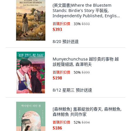
(英文圖書)Where the Bluestem
Stands: Birdie's Story 平裝版,
Independently Published, English,
Paperback
首購折扣價
33
%
$593
$393
8/20
預計送達
Munyechunchusa 越珍貴的事物 越
該輕聲細語, 森澤明夫
首購折扣價
50
%
$399
$198
8/12 星期三
預計送達
[森林鯨魚] 羞慕綻放的春天, 森林鯨魚,
森林鯨魚 共同作家
首購折扣價
52
%
$394
$186