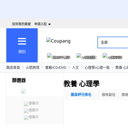
加到我的最愛
申請入駐
全部
類別
澎派中元節
火箭速配
火箭跨境
酷澎首頁
火箭跨境
書籍/CD/DVD
人文
心理學/心理一般
教養 心
篩選器
教養 心理學
酷澎評分排名
價格最低
價
僅顯示
僅顯示
僅顯示