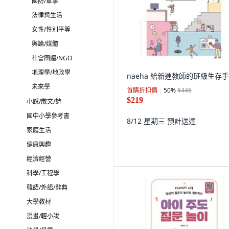
國防/軍事
法律與生活
女性/性別平等
輿論/媒體
社會團體/NGO
地理學/地政學
naeha 給新進教師的班級生存
未來學
首購折扣價
50
%
$446
$219
小說/散文/詩
國中小學參考書
8/12 星期三
預計送達
家庭生活
健康興趣
經濟經營
科學/工程學
韓語/外語/辭典
大學教材
漫畫/輕小說