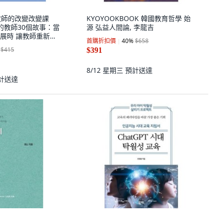
k 教師的改變改變課
KYOYOOKBOOK 韓國教育哲學 始
的教師30個故事：當
源 弘益人間論, 李龍吉
展時 讓教師重新審
首購折扣價
40
%
$658
點與設計
$415
$391
8/12 星期三
預計送達
計送達