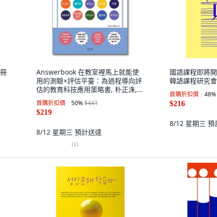
手冊
Answerbook 在教室裡馬上就能使
國語課程即將開始
用的測驗×評估平臺：為過程導向評
韓語課程研究會
估的教育科技應用策略書, 朴正洙,
首購折扣價
48
%
全炳浩
首購折扣價
50
%
$441
$216
$219
8/12 星期三
預
8/12 星期三
預計送達
(
1
)