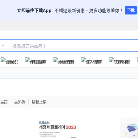
立即前往下載App
不錯過最新優惠、更多功能等著你！
下載
嬰幼兒
保健醫療
美妝保養
個人清潔
玩具休閒
格最高
最熱銷
最新上架