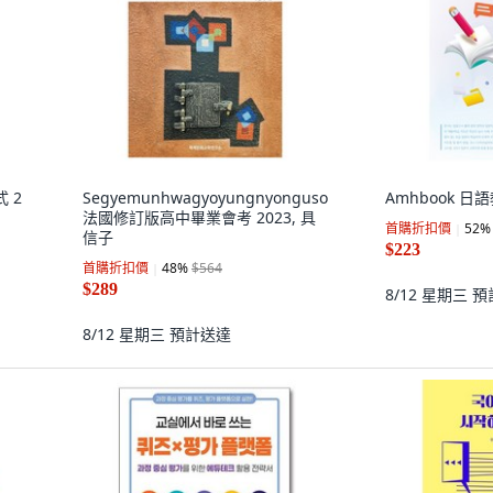
 2
Segyemunhwagyoyungnyonguso
Amhbook 日
法國修訂版高中畢業會考 2023, 具
首購折扣價
52
%
信子
$223
首購折扣價
48
%
$564
$289
8/12 星期三
預
8/12 星期三
預計送達