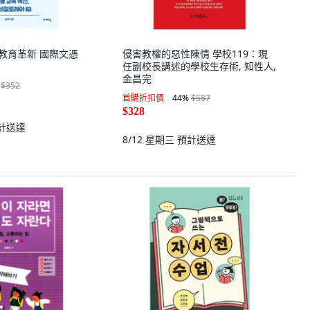
來型教育革新 國際文憑
侵害教權的惡性陳情 學校119：現
任副校長講述的學校生存術, 知性人,
金昌完
$352
首購折扣價
44
%
$587
$328
計送達
8/12 星期三
預計送達