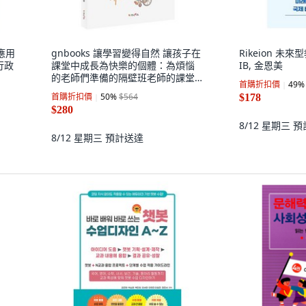
作應用
gnbooks 讓學習變得自然 讓孩子在
Rikeion 未
行政
課堂中成長為快樂的個體：為煩惱
IB, 金恩美
的老師們準備的隔壁班老師的課堂
首購折扣價
49
%
秘密, 崔燮 外11人
首購折扣價
50
%
$564
$178
$280
8/12 星期三
預
8/12 星期三
預計送達