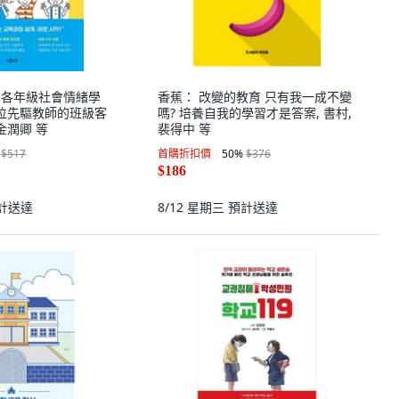
uk 各年級社會情緒學
香蕉： 改變的教育 只有我一成不變
位先驅教師的班級客
嗎? 培養自我的學習才是答案, 書村,
金潤卿 等
裴得中 等
$517
首購折扣價
50
%
$376
$186
計送達
8/12 星期三
預計送達