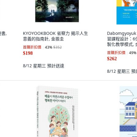
遊書,
KYOYOOKBOOK 省察力 揭示人生
Dabomgyoy
意義的指南針, 金振圭
習課程設計：6
製化教學模式, 
首購折扣價
43
%
$352
首購折扣價
49
%
$198
$262
8/12 星期三
預計送達
8/12 星期三
預