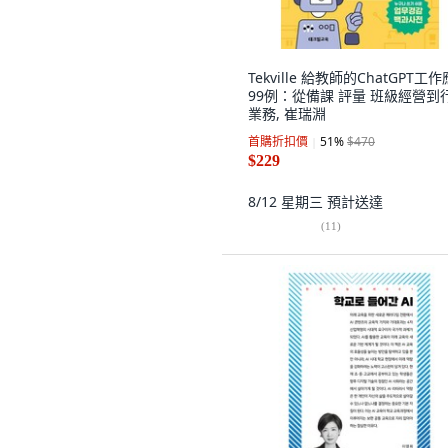
Tekville 給教師的ChatGPT工
99例：從備課 評量 班級經營到
業務, 崔瑞淵
首購折扣價
51
%
$470
$229
8/12 星期三
預計送達
(
11
)