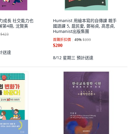
字能力成長 社交能力也
Humanist 用繪本寫的自傳課 親手
解第4冊, 沈賢美
國語課 5, 扈民愛, 鄭裕貞, 高恩貞,
Humanist出版集團
$423
首購折扣價
49
%
$399
$200
計送達
8/12 星期三
預計送達