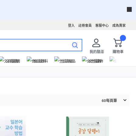
登入
註冊會員
客服中心
成為賣家
我的酷澎
購物車
文具圖書
食品飲料
生活用品
女性服飾
運動戶外
60
每頁筆