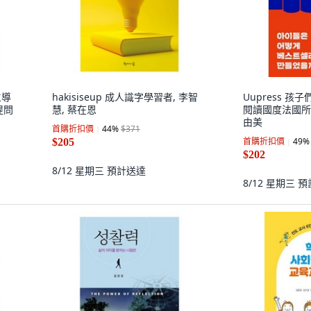
主導
hakisiseup 成人識字學習者, 李智
Uupress 
提問
慧, 蔡在恩
閱讀國度法國所
由美
首購折扣價
44
%
$371
首購折扣價
49
%
$205
$202
8/12 星期三
預計送達
8/12 星期三
預