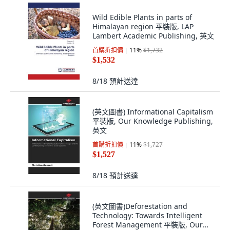
Wild Edible Plants in parts of
Himalayan region 平裝版, LAP
Lambert Academic Publishing, 英文
首購折扣價
11
%
$1,732
$1,532
8/18
預計送達
(英文圖書) Informational Capitalism
平裝版, Our Knowledge Publishing,
英文
首購折扣價
11
%
$1,727
$1,527
8/18
預計送達
(英文圖書)Deforestation and
Technology: Towards Intelligent
Forest Management 平裝版, Our