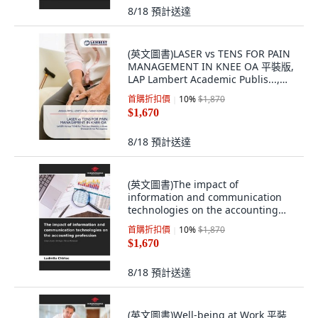
8/18
預計送達
(英文圖書)LASER vs TENS FOR PAIN
MANAGEMENT IN KNEE OA 平裝版,
LAP Lambert Academic Publis...,
English, Paperback
首購折扣價
10
%
$1,870
$1,670
8/18
預計送達
(英文圖書)The impact of
information and communication
technologies on the accounting
profe... 平裝版, Our Knowledge
首購折扣價
10
%
$1,870
Publishing, 英文
$1,670
8/18
預計送達
(英文圖書)Well-being at Work 平裝