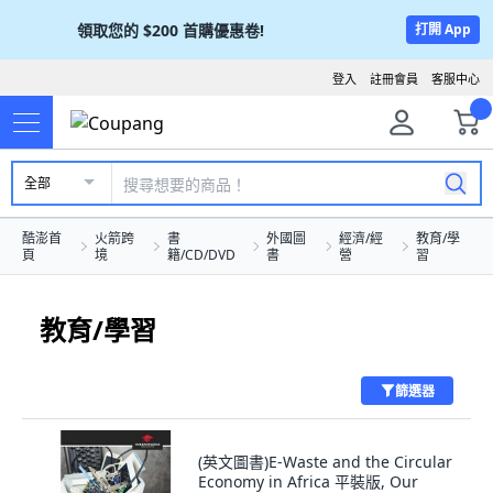
領取您的
$200
首購優惠卷!
打開 App
登入
註冊會員
客服中心
全部
酷澎首
火箭跨
書
外國圖
經濟/經
教育/學
頁
境
籍/CD/DVD
書
營
習
教育/學習
篩選器
(英文圖書)E-Waste and the Circular
Economy in Africa 平裝版, Our