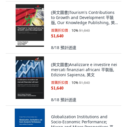
(英文圖書)Tourism's Contributions
to Growth and Development 平裝
版, Our Knowledge Publishing, 英
文
首購折扣價
10
%
$1,840
$1,640
8/18
預計送達
(英文圖書)Analizzare e investire nei
mercati finanziari africani 平裝版,
Edizioni Sapienza, 英文
首購折扣價
10
%
$1,840
$1,640
8/18
預計送達
Globalization Institutions and
Socio-Economic Performance;
Macro and Micro Perspectives 平裝