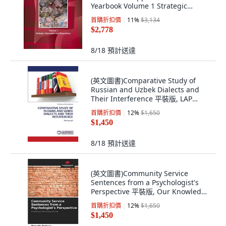
Yearbook Volume 1 Strategic
Information and Regul... 平裝版,
首購折扣價
11
%
$3,134
IBP USA, 英文
$2,778
8/18
預計送達
(英文圖書)Comparative Study of
Russian and Uzbek Dialects and
Their Interference 平裝版, LAP
Lambert Academic Publis..., 英文
首購折扣價
12
%
$1,650
$1,450
8/18
預計送達
(英文圖書)Community Service
Sentences from a Psychologist's
Perspective 平裝版, Our Knowledge
Publishing, 英文
首購折扣價
12
%
$1,650
$1,450