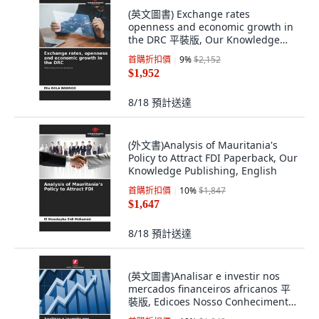
(英文圖書) Exchange rates
openness and economic growth in
the DRC 平裝版, Our Knowledge
Publishing, 英文
首購折扣價
9
%
$2,152
$1,952
8/18
預計送達
(外文書)Analysis of Mauritania's
Policy to Attract FDI Paperback, Our
Knowledge Publishing, English
首購折扣價
10
%
$1,847
$1,647
8/18
預計送達
(英文圖書)Analisar e investir nos
mercados financeiros africanos 平
裝版, Edicoes Nosso Conhecimento,
英文