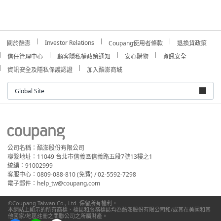
Investor Relations
關於酷澎
Coupang使用者條款
退換貨政策
信任管理中心
顧客隱私權政策通知
安心購物
資訊安全
資訊安全及隱私保護認證
加入酷澎商城
Global Site
公司名稱：酷澎股份有限公司
聯繫地址：11049 台北市信義區信義路五段7號13樓之1
統編：91002999
客服中心：0809-088-810 (免費) / 02-5592-7298
電子郵件：help_tw@coupang.com
©Coupang Taiwan Co., Ltd. 保留所有權利。
本網站上顯示的所有商標、標誌和服務標誌均為酷澎股份有限公司和/或其在美國和其
他國家/地區註冊之關聯公司之所屬財產。