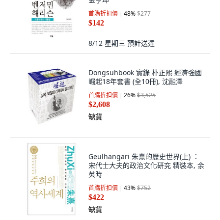
首購折扣價
48
%
$277
$142
8/12 星期三
預計送達
Dongsuhbook 實錄 朴正熙 經濟強國
崛起18年套書 (全10冊), 沈融澤
首購折扣價
26
%
$3,525
$2,608
缺貨
Geulhangari 朱熹的歷史世界(上) ：
宋代士大夫的政治文化研究 精裝本, 余
英時
首購折扣價
43
%
$752
$422
缺貨