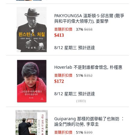
PAKYOUNGSA 溫斯頓·S·邱吉爾 (戰爭
與和平的偉大領導力), 姜聖學
首購折扣價
37
%
$658
$413
8/12 星期三
預計送達
Hoverlab 不是對誰都會懷念, 朴槿惠
首購折扣價
51
%
$352
$172
8/12 星期三
預計送達
(
1803
)
Guiparang 那樣的選舉輸了也無妨 ：
論全鬥煥的功勞, 李章圭
首購折扣價
51
%
$399