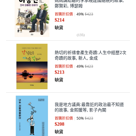
媽媽講給聽的李承晚建國總統的故事,
鄭賢彩, 博瑟姆
首購折扣價
49
%
$423
$214
缺貨
(
135
)
熱切的祈禱會產生奇蹟:人生中經歷2次
奇蹟的故事, 新人, 金成
首購折扣價
49
%
$423
$213
缺貨
我是地方議員:最靠近的政治最不知道
的故事, 金熙媛等, 影子內閣
首購折扣價
50
%
$423
$208
缺貨