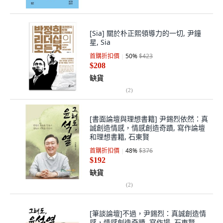
[Sia] 關於朴正熙領導力的一切, 尹鐘
星, Sia
首購折扣價
50
%
$423
$208
缺貨
(
2
)
[書面論壇與理想書籍] 尹錫烈依然：真
誠創造情感，情感創造奇蹟, 寫作論壇
和理想書籍, 石東賢
首購折扣價
48
%
$376
$192
缺貨
(
2
)
[筆談論壇]不過，尹錫烈：真誠創造情
感，情感創造奇蹟, 寫作場, 石東賢