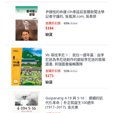
尹錫悅的命運:Oh奉延前首爾新聞法學
記者守護的, 吳風淵.com, 吳奉妍
首購折扣價
49
%
$364
$184
缺貨
Vb 尋找李尼 1： 就任一週年篇：由李
尼迷為李尼迷創作的獻給李尼迷的致敬
圖書, 貝瑞圖書編輯團隊
首購折扣價
50
%
$352
$175
缺貨
Guiparang 4·19 與 5·16： 連續的近
代化革命 | 朴正熙誕生100週年
(1917~2017), 金光東