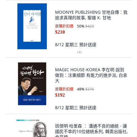
MOONYE PUBLISHING 甘地自傳：我
追求真理的故事, 聖雄 K. 甘地
首購折扣價
50
%
$423
$210
8/12 星期三
預計送達
(
4
)
MAGIC HOUSE-KOREA 李在明 說到
做到：注重細節 有能力的進步派, 白承
大
首購折扣價
48
%
$376
$192
8/12 星期三
預計送達
班傑明·哈里森 ： 溝通不良的總統 - 讓
國民不幸的10位總統系列, 韓奧出版社,
金亨坤