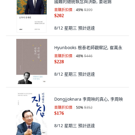
國難的總統執念與決斷, 姜珉錫
首購折扣價
49
%
$399
$202
8/12 星期三
預計送達
Hyunbooks 根泰老師觀察記, 崔萬永
首購折扣價
48
%
$446
$228
8/12 星期三
預計送達
Dongjjoknara 李周映的真心, 李周映
首購折扣價
50
%
$352
$176
8/12 星期三
預計送達