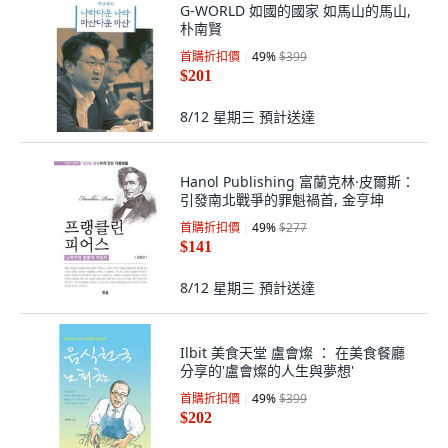
G-WORLD 如國的國家 如馬山的馬山,
朴南賢
首購折扣價
49
%
$399
$201
8/12 星期三
預計送達
Hanol Publishing 富蘭克林·皮爾斯：
引發南北戰爭的罪魁禍首, 金亨坤
首購折扣價
49
%
$277
$141
8/12 星期三
預計送達
Ilbit 美食天堂 盧會燦 ： 在美食餐廳
分享的'盧會燦的人生與夢想'
首購折扣價
49
%
$399
$202