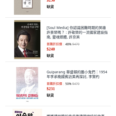
$250
缺貨
[Soul Media] 你認識困難時期的英雄
許景榮嗎？ : 許敬榮的一流國家建設指
南, 靈魂媒體, 許京英
首購折扣價
48
%
$470
$240
缺貨
Guiparang 華盛頓的膽小鬼們：1954
年李承晚國賓訪美再探討, 李賢杓
首購折扣價
50
%
$470
$231
缺貨