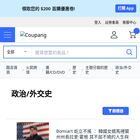
領取您的
$200
首購優惠卷!
打開 App
登入
註冊會員
客服中心
全部
酷澎首
火箭跨
書
歷
主題分類的歷
政治/外交
頁
境
籍/CD/DVD
史
史
史
政治/外交史
篩選器
Bomiart 屹立不搖 ： 韓國女婿馬裡蘭
州州長拉里·霍根 其不屈不撓的人生與