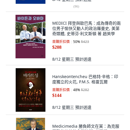
(
96
)
MEDICI 拜登與歐巴馬：成為傳奇的兩
位男子愉快又動人的政治羅曼史, 美第
奇媒體, 史蒂芬·利文斯頓 著 趙英學
首購折扣價
50
%
$423
$208
8/12 星期三
預計送達
Hanskeontencheu 巴格特·辛格：印
度獨立的火花, P.M.S. 格雷瓦爾
首購折扣價
48
%
$282
$144
8/12 星期三
預計送達
Medicimedia 勝負師文在寅：為克服