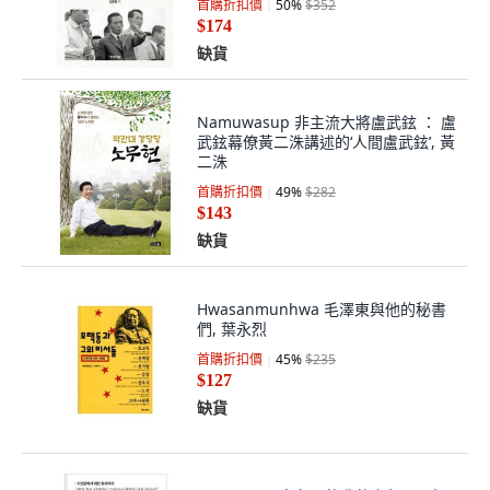
首購折扣價
50
%
$352
$174
缺貨
Namuwasup 非主流大將盧武鉉 ： 盧
武鉉幕僚黃二洙講述的‘人間盧武鉉’, 黃
二洙
首購折扣價
49
%
$282
$143
缺貨
Hwasanmunhwa 毛澤東與他的秘書
們, 葉永烈
首購折扣價
45
%
$235
$127
缺貨