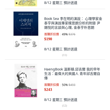
8/12 星期三
預計送達
Book Sea 李在明的演說： 心理學家金
泰亨與演說專家樸思朗分析的附錄 尹
錫悅的言談與心理, 金泰亨朴思朗
首購折扣價
49
%
$376
$190
8/12 星期三
預計送達
(
11
)
HaengBook 溫斯頓.邱吉爾 我的早年
生活：最偉大的英國人 青年邱吉爾自
傳
首購折扣價
50
%
$493
$243
8/12 星期三
預計送達
(
12
)