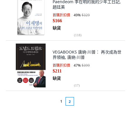
Paendeom 李在明的我的少年工日記,
趙廷美
首購折扣價
49
%
$329
$166
缺貨
(
118
)
VEGABOOKS 唐納·川普： 再次成為世
界領袖, 唐納·川普
首購折扣價
47
%
$399
$211
缺貨
(
17
)
1
2