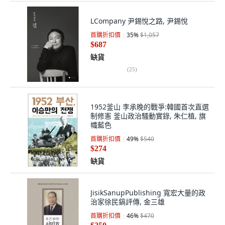
LCompany 尹錫悅之路, 尹錫悅
首購折扣價
35
%
$1,057
$687
缺貨
(
25
)
1952釜山 李承晚的戰爭:韓國首次直選
制修憲 釜山政治騷動實錄, 朱仁植, 旗
幟藍色
首購折扣價
49
%
$540
$274
缺貨
JisikSanupPublishing 寬宏大量的政
治家徐民鎬評傳, 金三雄
首購折扣價
46
%
$470