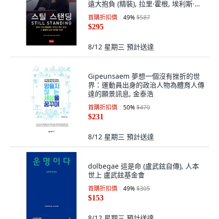
遠大抱負 (精裝), 拉里·霍根, 埃利斯·海
尼根
首購折扣價
49
%
$587
$295
8/12 星期三
預計送達
Gipeunsaem 夢想一個沒有挫折的世
界：運動員出身的政治人物為體育人傳
達的願景訊息, 金泰浩
首購折扣價
50
%
$470
$231
8/12 星期三
預計送達
dolbegae 這是命 (盧武鉉自傳), 人本
世上 盧武鉉基金會
首購折扣價
49
%
$305
$153
8/12 星期三
預計送達