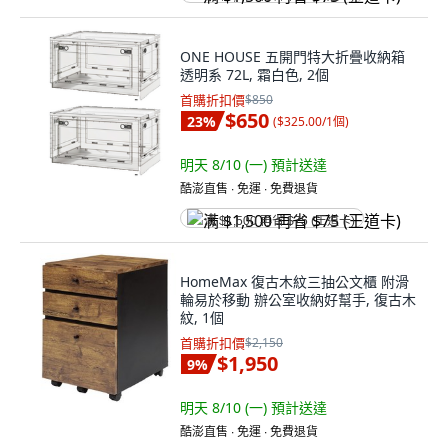
ONE HOUSE 五開門特大折疊收納箱
透明系 72L, 霜白色, 2個
首購折扣價
$850
$650
23
%
(
$325.00/1個
)
明天 8/10 (一)
預計送達
酷澎直售 ∙ 免運 ∙ 免費退貨
满 $1,500 再省 $75 (王道卡)
HomeMax 復古木紋三抽公文櫃 附滑
輪易於移動 辦公室收納好幫手, 復古木
紋, 1個
首購折扣價
$2,150
$1,950
9
%
明天 8/10 (一)
預計送達
酷澎直售 ∙ 免運 ∙ 免費退貨