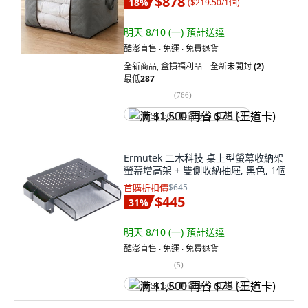
$878
18
%
(
$219.50/1個
)
明天 8/10 (一)
預計送達
酷澎直售 ∙ 免運 ∙ 免費退貨
全新商品
,
盒損福利品 – 全新未開封
(2)
最低
287
(
766
)
满 $1,500 再省 $75 (王道卡)
Ermutek 二木科技 桌上型螢幕收納架
螢幕增高架 + 雙側收納抽屜, 黑色, 1個
首購折扣價
$645
$445
31
%
明天 8/10 (一)
預計送達
酷澎直售 ∙ 免運 ∙ 免費退貨
(
5
)
满 $1,500 再省 $75 (王道卡)