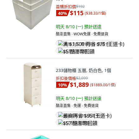
首購折扣價
$192
$115
40
%
(
$38.33/1個
)
明天 8/10 (一)
預計送達
酷澎直售 ∙ WOW免運 ∙ 免費退貨
满 $1,500 再省 $75 (王道卡)
$5 酷澎幣回饋
233儲物櫃 五層, 奶白色, 1個
折扣後價格
$2,099
$1,889
10
%
(
$1889.00/1個
)
明天 8/10 (一)
預計送達
酷澎直售 ∙ 免運 ∙ 免費退貨
最高再省 $95 (王道卡)
$57 酷澎幣回饋