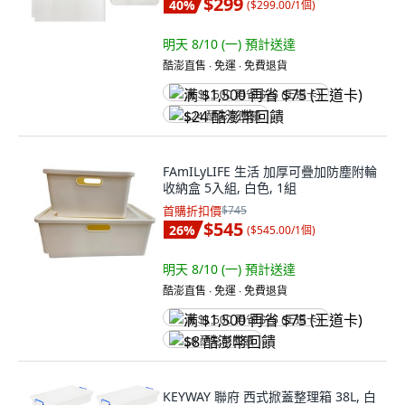
$299
40
%
(
$299.00/1個
)
明天 8/10 (一)
預計送達
酷澎直售 ∙ 免運 ∙ 免費退貨
满 $1,500 再省 $75 (王道卡)
$24 酷澎幣回饋
FAmILyLIFE 生活 加厚可疊加防塵附輪
收納盒 5入組, 白色, 1組
首購折扣價
$745
$545
26
%
(
$545.00/1個
)
明天 8/10 (一)
預計送達
酷澎直售 ∙ 免運 ∙ 免費退貨
满 $1,500 再省 $75 (王道卡)
$8 酷澎幣回饋
KEYWAY 聯府 西式掀蓋整理箱 38L, 白