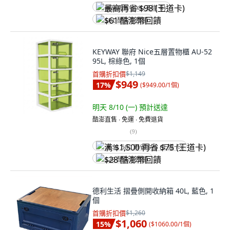
最高再省 $98 (王道卡)
$61 酷澎幣回饋
KEYWAY 聯府 Nice五層置物櫃 AU-52
95L, 棕綠色, 1個
首購折扣價
$1,149
$949
17
%
(
$949.00/1個
)
明天 8/10 (一)
預計送達
酷澎直售 ∙ 免運 ∙ 免費退貨
(
9
)
满 $1,500 再省 $75 (王道卡)
$28 酷澎幣回饋
德利生活 摺疊側開收納箱 40L, 藍色, 1
個
首購折扣價
$1,260
$1,060
15
%
(
$1060.00/1個
)