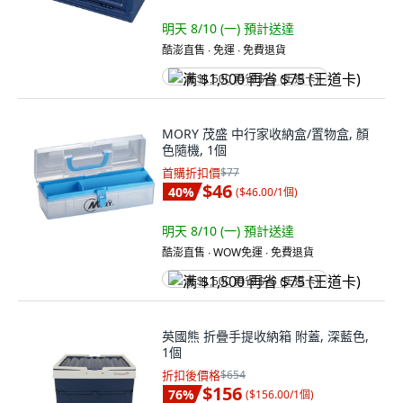
明天 8/10 (一)
預計送達
酷澎直售 ∙ 免運 ∙ 免費退貨
满 $1,500 再省 $75 (王道卡)
MORY 茂盛 中行家收納盒/置物盒, 顏
色隨機, 1個
首購折扣價
$77
$46
40
%
(
$46.00/1個
)
明天 8/10 (一)
預計送達
酷澎直售 ∙ WOW免運 ∙ 免費退貨
满 $1,500 再省 $75 (王道卡)
英國熊 折疊手提收納箱 附蓋, 深藍色,
1個
折扣後價格
$654
$156
76
%
(
$156.00/1個
)