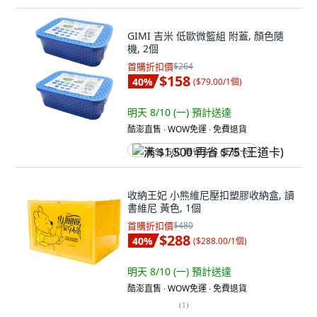
GIMI 吉米 低歐微籃組 附蓋, 顏色隨
機, 2個
首購折扣價
$264
$158
40
%
(
$79.00/1個
)
明天 8/10 (一)
預計送達
酷澎直售 ∙ WOW免運 ∙ 免費退貨
满 $1,500 再省 $75 (王道卡)
收納王妃 小熊維尼壓扣塑膠收納盒, 讀
書維尼 黃色, 1個
首購折扣價
$480
$288
40
%
(
$288.00/1個
)
明天 8/10 (一)
預計送達
酷澎直售 ∙ WOW免運 ∙ 免費退貨
(
1
)