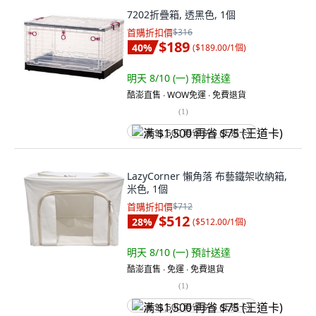
7202折疊箱, 透黑色, 1個
首購折扣價
$316
$189
40
%
(
$189.00/1個
)
明天 8/10 (一)
預計送達
酷澎直售 ∙ WOW免運 ∙ 免費退貨
(
1
)
满 $1,500 再省 $75 (王道卡)
LazyCorner 懶角落 布藝鐵架收納箱,
米色, 1個
首購折扣價
$712
$512
28
%
(
$512.00/1個
)
明天 8/10 (一)
預計送達
酷澎直售 ∙ 免運 ∙ 免費退貨
(
1
)
满 $1,500 再省 $75 (王道卡)