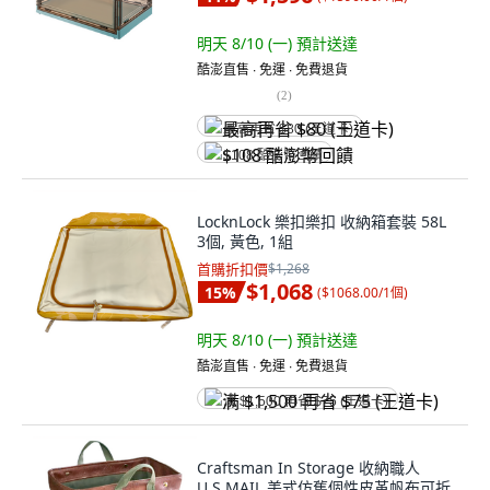
明天 8/10 (一)
預計送達
酷澎直售 ∙ 免運 ∙ 免費退貨
(
2
)
最高再省 $80 (王道卡)
$108 酷澎幣回饋
LocknLock 樂扣樂扣 收納箱套裝 58L
3個, 黃色, 1組
首購折扣價
$1,268
$1,068
15
%
(
$1068.00/1個
)
明天 8/10 (一)
預計送達
酷澎直售 ∙ 免運 ∙ 免費退貨
满 $1,500 再省 $75 (王道卡)
Craftsman In Storage 收納職人
U.S.MAIL 美式仿舊個性皮革帆布可折