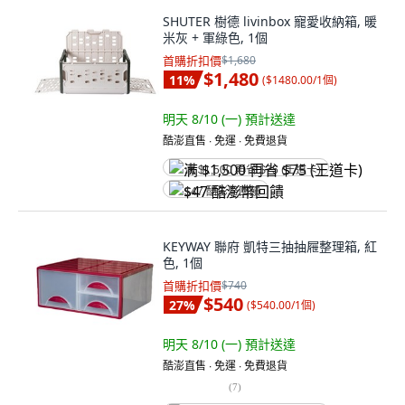
SHUTER 樹德 livinbox 寵愛收納箱, 暖
米灰 + 軍綠色, 1個
首購折扣價
$1,680
$1,480
11
%
(
$1480.00/1個
)
明天 8/10 (一)
預計送達
酷澎直售 ∙ 免運 ∙ 免費退貨
满 $1,500 再省 $75 (王道卡)
$47 酷澎幣回饋
KEYWAY 聯府 凱特三抽抽屜整理箱, 紅
色, 1個
首購折扣價
$740
$540
27
%
(
$540.00/1個
)
明天 8/10 (一)
預計送達
酷澎直售 ∙ 免運 ∙ 免費退貨
(
7
)