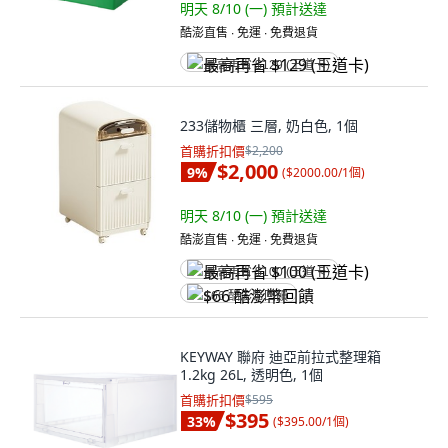
明天 8/10 (一)
預計送達
酷澎直售 ∙ 免運 ∙ 免費退貨
最高再省 $129 (王道卡)
233儲物櫃 三層, 奶白色, 1個
首購折扣價
$2,200
$2,000
9
%
(
$2000.00/1個
)
明天 8/10 (一)
預計送達
酷澎直售 ∙ 免運 ∙ 免費退貨
最高再省 $100 (王道卡)
$66 酷澎幣回饋
KEYWAY 聯府 迪亞前拉式整理箱
1.2kg 26L, 透明色, 1個
首購折扣價
$595
$395
33
%
(
$395.00/1個
)