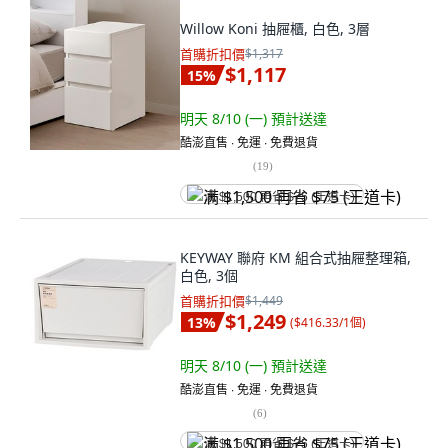
Willow Koni 抽屜櫃, 白色, 3層
首購折扣價
$1,317
$1,117
15
%
明天 8/10 (一)
預計送達
酷澎直售 ∙ 免運 ∙ 免費退貨
(
19
)
满 $1,500 再省 $75 (王道卡)
KEYWAY 聯府 KM 組合式抽屜整理箱,
白色, 3個
首購折扣價
$1,449
$1,249
13
%
(
$416.33/1個
)
明天 8/10 (一)
預計送達
酷澎直售 ∙ 免運 ∙ 免費退貨
(
6
)
满 $1,500 再省 $75 (王道卡)