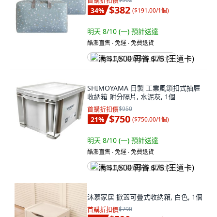
首購折扣價
$382
34
%
(
$191.00/1個
)
明天 8/10 (一)
預計送達
酷澎直售 ∙ 免運 ∙ 免費退貨
满 $1,500 再省 $75 (王道卡)
SHIMOYAMA 日製 工業風鎖扣式抽屜
收納箱 附分隔片, 水泥灰, 1個
首購折扣價
$950
$750
21
%
(
$750.00/1個
)
明天 8/10 (一)
預計送達
酷澎直售 ∙ 免運 ∙ 免費退貨
满 $1,500 再省 $75 (王道卡)
沐慕家居 掀蓋可疊式收納箱, 白色, 1個
首購折扣價
$790