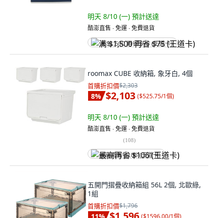
明天 8/10 (一)
預計送達
酷澎直售 ∙ 免運 ∙ 免費退貨
满 $1,500 再省 $75 (王道卡)
roomax CUBE 收納箱, 象牙白, 4個
首購折扣價
$2,303
$2,103
8
%
(
$525.75/1個
)
明天 8/10 (一)
預計送達
酷澎直售 ∙ 免運 ∙ 免費退貨
(
108
)
最高再省 $106 (王道卡)
五開門摺疊收納箱組 56L 2個, 北歐綠,
1組
首購折扣價
$1,796
$1,596
11
%
(
$1596.00/1個
)