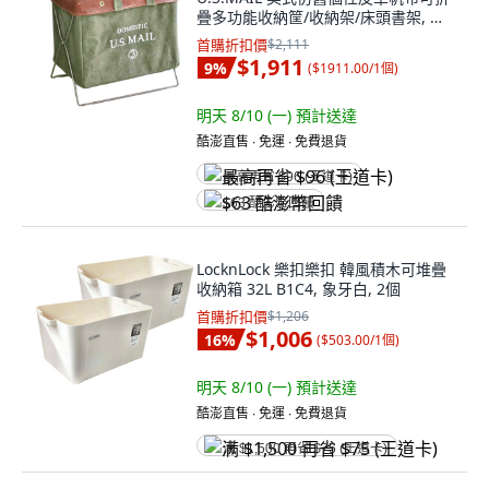
疊多功能收納筐/收納架/床頭書架, 軍
綠色, 1個
首購折扣價
$2,111
$1,911
9
%
(
$1911.00/1個
)
明天 8/10 (一)
預計送達
酷澎直售 ∙ 免運 ∙ 免費退貨
最高再省 $96 (王道卡)
$63 酷澎幣回饋
LocknLock 樂扣樂扣 韓風積木可堆疊
收納箱 32L B1C4, 象牙白, 2個
首購折扣價
$1,206
$1,006
16
%
(
$503.00/1個
)
明天 8/10 (一)
預計送達
酷澎直售 ∙ 免運 ∙ 免費退貨
满 $1,500 再省 $75 (王道卡)