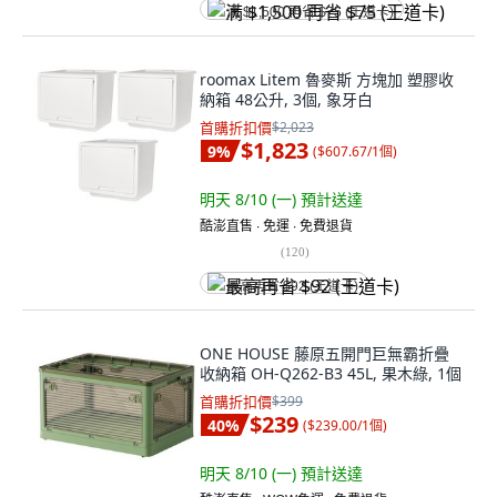
满 $1,500 再省 $75 (王道卡)
roomax Litem 魯麥斯 方塊加 塑膠收
納箱 48公升, 3個, 象牙白
首購折扣價
$2,023
$1,823
9
%
(
$607.67/1個
)
明天 8/10 (一)
預計送達
酷澎直售 ∙ 免運 ∙ 免費退貨
(
120
)
最高再省 $92 (王道卡)
ONE HOUSE 藤原五開門巨無霸折疊
收納箱 OH-Q262-B3 45L, 果木綠, 1個
首購折扣價
$399
$239
40
%
(
$239.00/1個
)
明天 8/10 (一)
預計送達