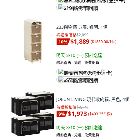
满 $1,500 再省 $75 (王道卡)
$19 酷澎幣回饋
233儲物櫃 五層, 透明, 1個
折扣後價格
$2,099
$1,889
10
%
(
$1889.00/1個
)
明天 8/10 (一)
預計送達
酷澎直售 ∙ 免運 ∙ 免費退貨
最高再省 $95 (王道卡)
$57 酷澎幣回饋
JOEUN LIVING 現代收納箱, 黑色, 4個
首購折扣價
$2,173
$1,973
9
%
(
$493.25/1個
)
明天 8/10 (一)
預計送達
酷澎直售 ∙ 免運 ∙ 免費退貨