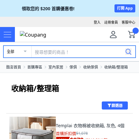
領取您的
$200
首購優惠卷!
打開 App
登入
註冊會員
客服中心
全部
酷澎首頁
首購專區
室內家居
傢俱
收納傢俱
收納箱/整理箱
收納箱/整理箱
篩選器
Templai 衣物棉被收納箱, 灰色, 4個
首購折扣價
$1,078