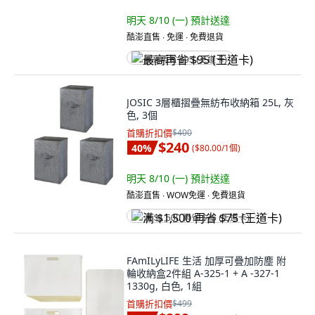
明天 8/10 (一)
預計送達
酷澎直售 ∙ 免運 ∙ 免費退貨
最高再省 $95 (王道卡)
JOSIC 3層櫃摺疊無紡布收納箱 25L, 灰
色, 3個
首購折扣價
$400
$240
40
%
(
$80.00/1個
)
明天 8/10 (一)
預計送達
酷澎直售 ∙ WOW免運 ∙ 免費退貨
满 $1,500 再省 $75 (王道卡)
FAmILyLIFE 生活 加厚可疊加防塵 附
輪收納盒2件組 A-325-1 + A -327-1
1330g, 白色, 1組
首購折扣價
$499