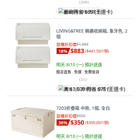
(
2649
)
最高再省 $99 (王道卡)
LIVING&TREE 鵜鶘收納箱, 象牙色, 2
個
首購折扣價
$1,083
$883
18
%
(
$441.50/1個
)
明天 8/10 (一)
預計送達
酷澎直售 ∙ 免運 ∙ 免費退貨
(
251
)
满 $1,500 再省 $75 (王道卡)
7203折疊箱 中款, 1個, 全白
首購折扣價
$550
$350
36
%
(
$350.00/1個
)
明天 8/10 (一)
預計送達