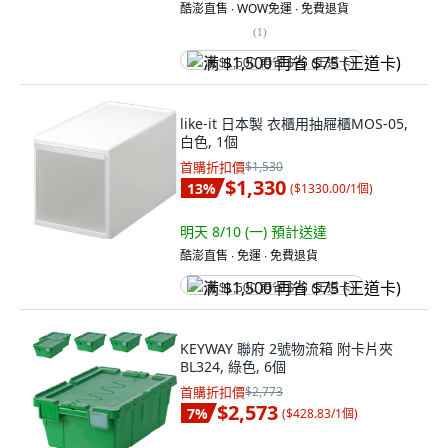
酷澎直售 ∙ WOW免運 ∙ 免費退貨
(
1
)
满 $1,500 再省 $75 (王道卡)
like-it 日本製 衣櫃用抽屜櫃MOS-05,
白色, 1個
首購折扣價
$1,530
$1,330
13
%
(
$1330.00/1個
)
明天 8/10 (一)
預計送達
酷澎直售 ∙ 免運 ∙ 免費退貨
满 $1,500 再省 $75 (王道卡)
KEYWAY 聯府 2號物流箱 附卡片夾
BL324, 綠色, 6個
首購折扣價
$2,773
$2,573
7
%
(
$428.83/1個
)