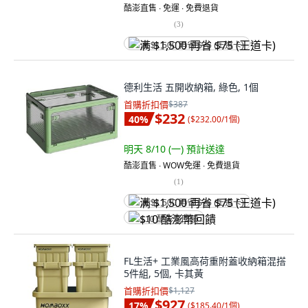
酷澎直售 ∙ 免運 ∙ 免費退貨
(
3
)
满 $1,500 再省 $75 (王道卡)
德利生活 五開收納箱, 綠色, 1個
首購折扣價
$387
$232
40
%
(
$232.00/1個
)
明天 8/10 (一)
預計送達
酷澎直售 ∙ WOW免運 ∙ 免費退貨
(
1
)
满 $1,500 再省 $75 (王道卡)
$10 酷澎幣回饋
FL生活+ 工業風高荷重附蓋收納箱混搭
5件組, 5個, 卡其黃
首購折扣價
$1,127
$927
17
%
(
$185.40/1個
)