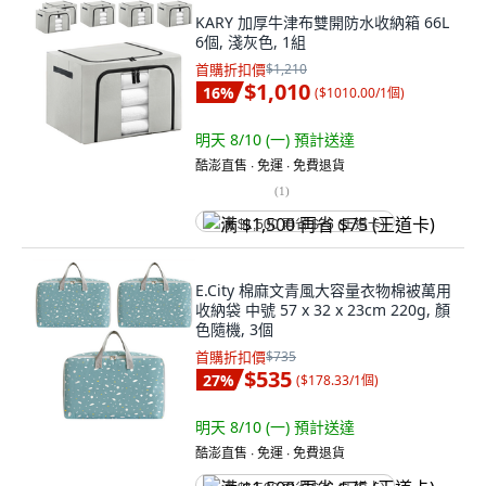
KARY 加厚牛津布雙開防水收納箱 66L
6個, 淺灰色, 1組
首購折扣價
$1,210
$1,010
16
%
(
$1010.00/1個
)
明天 8/10 (一)
預計送達
酷澎直售 ∙ 免運 ∙ 免費退貨
(
1
)
满 $1,500 再省 $75 (王道卡)
E.City 棉麻文青風大容量衣物棉被萬用
收納袋 中號 57 x 32 x 23cm 220g, 顏
色隨機, 3個
首購折扣價
$735
$535
27
%
(
$178.33/1個
)
明天 8/10 (一)
預計送達
酷澎直售 ∙ 免運 ∙ 免費退貨