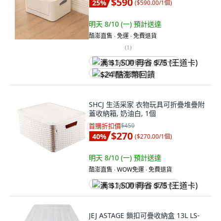
$590
25
%
(
$590.00/1個
)
明天 8/10 (一)
預計送達
酷澎直售 ∙ 免運 ∙ 免費退貨
(
1
)
满 $1,500 再省 $75 (王道卡)
$24 酷澎幣回饋
SHCJ 生活采家 衣物玩具可折疊堆疊附
蓋收納箱, 奶油白, 1個
首購折扣價
$450
$270
40
%
(
$270.00/1個
)
明天 8/10 (一)
預計送達
酷澎直售 ∙ WOW免運 ∙ 免費退貨
满 $1,500 再省 $75 (王道卡)
JEJ ASTAGE 鎖扣可疊收納盒 13L LS-