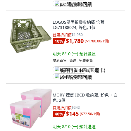
$31 酷澎幣回饋
LOGOS堅固折疊收納籃 含蓋
LG73188024, 綠色, 1個
首購折扣價
$1,980
$1,780
10
%
(
$1780.00/1個
)
明天 8/10 (一)
預計送達
酷澎直售 ∙ 免運 ∙ 免費退貨
最高再省 $89 (王道卡)
$94 酷澎幣回饋
MORY 茂盛 IBCD 收納箱, 粉色 + 白
色, 2個
首購折扣價
$242
$145
40
%
(
$72.50/1個
)
明天 8/10 (一)
預計送達