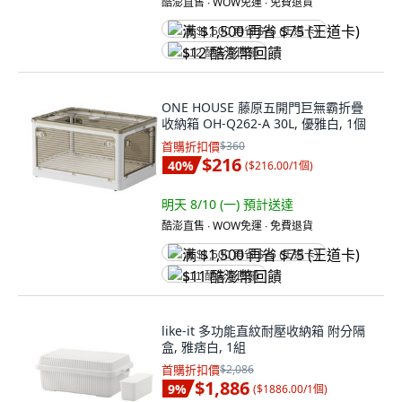
酷澎直售 ∙ WOW免運 ∙ 免費退貨
满 $1,500 再省 $75 (王道卡)
$12 酷澎幣回饋
ONE HOUSE 藤原五開門巨無霸折疊
收納箱 OH-Q262-A 30L, 優雅白, 1個
首購折扣價
$360
$216
40
%
(
$216.00/1個
)
明天 8/10 (一)
預計送達
酷澎直售 ∙ WOW免運 ∙ 免費退貨
满 $1,500 再省 $75 (王道卡)
$11 酷澎幣回饋
like-it 多功能直紋耐壓收納箱 附分隔
盒, 雅痞白, 1組
首購折扣價
$2,086
$1,886
9
%
(
$1886.00/1個
)