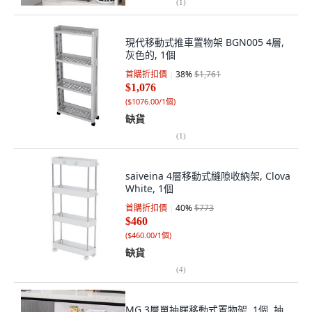
(
1
)
現代移動式推車置物架 BGN005 4層,
灰色的, 1個
首購折扣價
38
%
$1,761
$1,076
(
$1076.00/1個
)
缺貨
(
1
)
saiveina 4層移動式縫隙收納架, Clova
White, 1個
首購折扣價
40
%
$773
$460
(
$460.00/1個
)
缺貨
(
4
)
MG 3層單抽屜移動式置物架, 1個, 抽