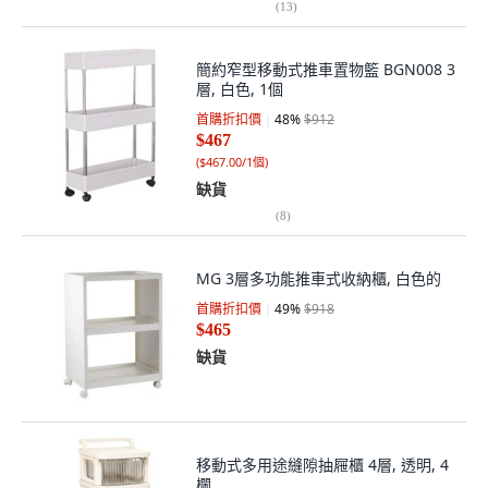
(
13
)
簡約窄型移動式推車置物籃 BGN008 3
層, 白色, 1個
首購折扣價
48
%
$912
$467
(
$467.00/1個
)
缺貨
(
8
)
MG 3層多功能推車式收納櫃, 白色的
首購折扣價
49
%
$918
$465
缺貨
移動式多用途縫隙抽屜櫃 4層, 透明, 4
欄