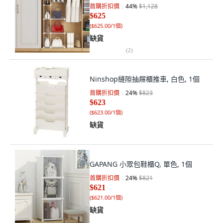
首購折扣價
44
%
$1,128
$625
(
$625.00/1個
)
缺貨
(
2
)
Ninshop縫隙抽屜櫃推車, 白色, 1個
首購折扣價
24
%
$823
$623
(
$623.00/1個
)
缺貨
GAPANG 小眾包鞋櫃Q, 單色, 1個
首購折扣價
24
%
$821
$621
(
$621.00/1個
)
缺貨