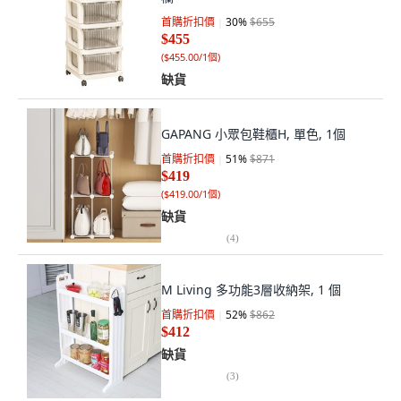
首購折扣價
30
%
$655
$455
(
$455.00/1個
)
缺貨
GAPANG 小眾包鞋櫃H, 單色, 1個
首購折扣價
51
%
$871
$419
(
$419.00/1個
)
缺貨
(
4
)
M Living 多功能3層收納架, 1 個
首購折扣價
52
%
$862
$412
缺貨
(
3
)