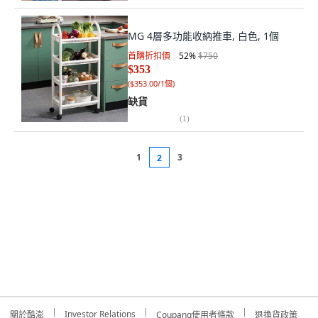
MG 4層多功能收納推車, 白色, 1個
首購折扣價
52
%
$750
$353
(
$353.00/1個
)
缺貨
(
1
)
1
3
2
Investor Relations
關於酷澎
Coupang使用者條款
退換貨政策