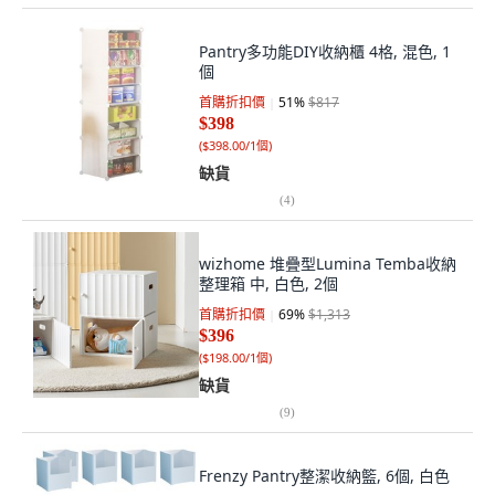
Pantry多功能DIY收納櫃 4格, 混色, 1
個
首購折扣價
51
%
$817
$398
(
$398.00/1個
)
缺貨
(
4
)
wizhome 堆疊型Lumina Temba收納
整理箱 中, 白色, 2個
首購折扣價
69
%
$1,313
$396
(
$198.00/1個
)
缺貨
(
9
)
Frenzy Pantry整潔收納籃, 6個, 白色