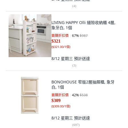
(
4
)
LIVING HAPPY Olli 縫隙收納櫃 4層,
象牙白, 1個
首購折扣價
67
%
$987
$321
(
$321.00/1個
)
8/12 星期三
預計送達
(
3
)
BONOHOUSE 窄版2層抽屜櫃, 象牙
白, 1個
首購折扣價
42
%
$538
$309
(
$309.00/1個
)
8/12 星期三
預計送達
(
697
)