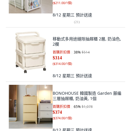
(
$211.00/1個
)
8/12 星期三
預計送達
(
21
)
移動式多用途縫隙抽屜櫃 2層, 奶油色,
2欄
首購折扣價
38
%
$514
$314
(
$314.00/1個
)
8/12 星期三
預計送達
BONOHOUSE 韓國製造 Garden 藤編
三層抽屜櫃, 奶油黃, 1個
首購折扣價
65
%
$1,078
$374
(
$374.00/1個
)
8/12 星期三
預計送達