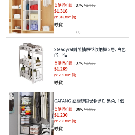
首購折扣價
37
%
$2,110
$1,318
(
$1318.00/1個
)
缺貨
(
1
)
Steadyral縫隙抽屜型收納櫃 3層, 白色
的, 1個
首購折扣價
37
%
$2,026
$1,269
(
$1269.00/1個
)
缺貨
GAPANG 壁櫥縫隙儲物盒E, 黑色, 1個
首購折扣價
38
%
$1,998
$1,230
(
$1230.00/1個
)
缺貨