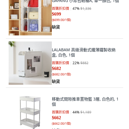
GAPANG 小眾包鞋櫃A, 單一顏色, 1個
首購折扣價
47
%
$1,336
$699
(
$699.00/1個
)
缺貨
LALABAM 高級滑動式纖薄鐵製收納
盒, 白色, 1個
首購折扣價
22
%
$882
$682
(
$682.00/1個
)
缺貨
移動式間隙推車置物籃 3層, 白色的, 1
個
首購折扣價
44
%
$1,189
$662
(
$662.00/1個
)