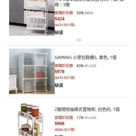
屜，3層
首購折扣價
50
%
$854
$424
(
$424.00/1個
)
缺貨
(
6
)
GAPANG 小眾包鞋櫃S, 單色, 1個
首購折扣價
43
%
$1,723
$970
(
$970.00/1個
)
缺貨
2層間隙抽屜式置物架, 白色的, 1個
首購折扣價
17
%
$1,160
$960
(
$960.00/1個
)