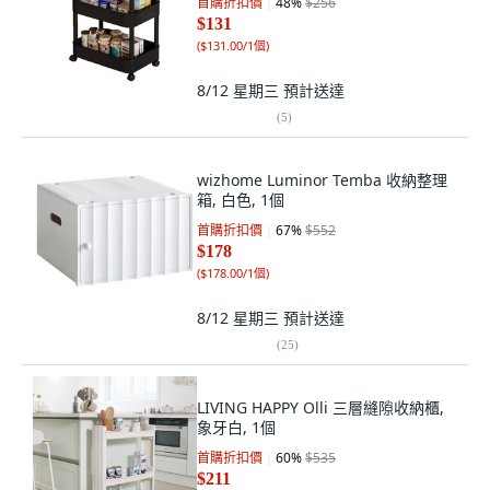
首購折扣價
48
%
$256
$131
(
$131.00/1個
)
8/12 星期三
預計送達
(
5
)
wizhome Luminor Temba 收納整理
箱, 白色, 1個
首購折扣價
67
%
$552
$178
(
$178.00/1個
)
8/12 星期三
預計送達
(
25
)
LIVING HAPPY Olli 三層縫隙收納櫃,
象牙白, 1個
首購折扣價
60
%
$535
$211