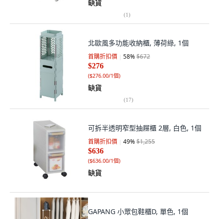
缺貨
(
1
)
北歐風多功能收納櫃, 薄荷綠, 1個
首購折扣價
58
%
$672
$276
(
$276.00/1個
)
缺貨
(
17
)
可拆半透明窄型抽屜櫃 2層, 白色, 1個
首購折扣價
49
%
$1,255
$636
(
$636.00/1個
)
缺貨
GAPANG 小眾包鞋櫃D, 單色, 1個