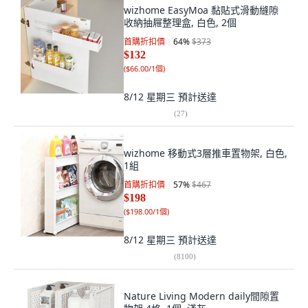
wizhome EasyMoa 黏貼式滑動縫隙
收納抽屜整理盒, 白色, 2個
首購折扣價
64
%
$373
$132
(
$66.00/1個
)
8/12 星期三
預計送達
(
27
)
wizhome 移動式3層推車置物架, 白色,
1組
首購折扣價
57
%
$467
$198
(
$198.00/1個
)
8/12 星期三
預計送達
(
8100
)
Nature Living Modern daily間隙置