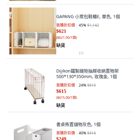
GAPANG 小眾包鞋櫃E, 單色, 1個
首購折扣價
45
%
$1,142
$621
(
$621.00/1個
)
缺貨
(
1
)
Dijikon鐵製縫隙抽屜收納置物架
500*130*350mm, 玫瑰金, 1個
首購折扣價
24
%
$815
$615
(
$615.00/1個
)
缺貨
書桌佈置儲物灰色, 1個
首購折扣價
40
%
$416
$249