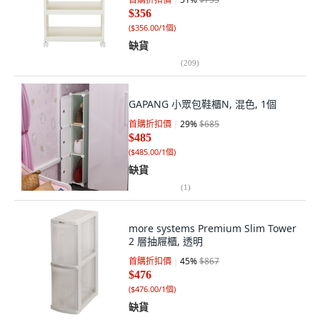
$356
(
$356.00/1個
)
缺貨
(
209
)
GAPANG 小眾包鞋櫃N, 混色, 1個
首購折扣價
29
%
$685
$485
(
$485.00/1個
)
缺貨
(
1
)
more systems Premium Slim Tower
2 層抽屜櫃, 透明
首購折扣價
45
%
$867
$476
(
$476.00/1個
)
缺貨