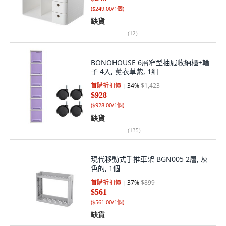
(
$249.00/1個
)
缺貨
(
12
)
BONOHOUSE 6層窄型抽屜收納櫃+輪
子 4入, 薰衣草紫, 1組
首購折扣價
34
%
$1,423
$928
(
$928.00/1個
)
缺貨
(
135
)
現代移動式手推車架 BGN005 2層, 灰
色的, 1個
首購折扣價
37
%
$899
$561
(
$561.00/1個
)
缺貨