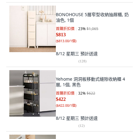
BONOHOUSE 5層窄型收納抽屜櫃, 奶
油色, 1個
首購折扣價
23
%
$1,065
$813
(
$813.00/1個
)
8/12 星期三
預計送達
(
128
)
Yehome 洞洞板移動式縫隙收納櫃 4
層, 1個, 黑色
首購折扣價
32
%
$622
$422
(
$422.00/1個
)
8/12 星期三
預計送達
(
12
)