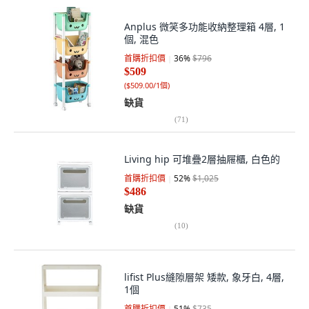
Anplus 微笑多功能收納整理箱 4層, 1
個, 混色
首購折扣價
36
%
$796
$509
(
$509.00/1個
)
缺貨
(
71
)
Living hip 可堆疊2層抽屜櫃, 白色的
首購折扣價
52
%
$1,025
$486
缺貨
(
10
)
lifist Plus縫隙層架 矮款, 象牙白, 4層,
1個
首購折扣價
51
%
$735