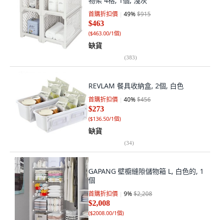
物架 4格, 1個, 淺灰
首購折扣價
49
%
$915
$463
(
$463.00/1個
)
缺貨
(
383
)
REVLAM 餐具收納盒, 2個, 白色
首購折扣價
40
%
$456
$273
(
$136.50/1個
)
缺貨
(
34
)
GAPANG 壁櫥縫隙儲物箱 L, 白色的, 1
個
首購折扣價
9
%
$2,208
$2,008
(
$2008.00/1個
)