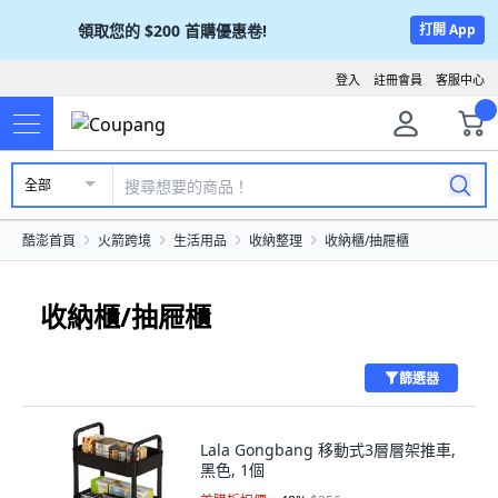
領取您的
$200
首購優惠卷!
打開 App
登入
註冊會員
客服中心
全部
酷澎首頁
火箭跨境
生活用品
收納整理
收納櫃/抽屜櫃
收納櫃/抽屜櫃
篩選器
Lala Gongbang 移動式3層層架推車,
黑色, 1個