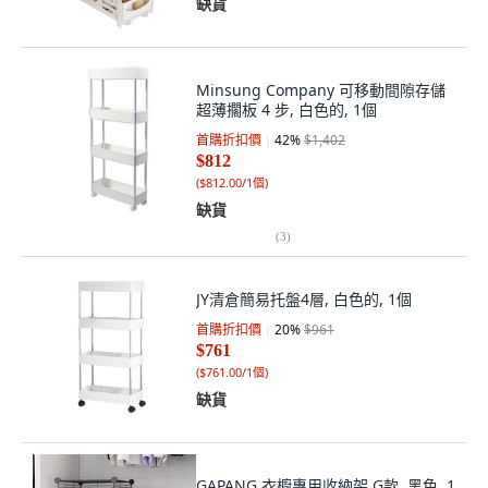
缺貨
Minsung Company 可移動間隙存儲
超薄擱板 4 步, 白色的, 1個
首購折扣價
42
%
$1,402
$812
(
$812.00/1個
)
缺貨
(
3
)
JY清倉簡易托盤4層, 白色的, 1個
首購折扣價
20
%
$961
$761
(
$761.00/1個
)
缺貨
GAPANG 衣櫥專用收納架 G款, 黑色, 1