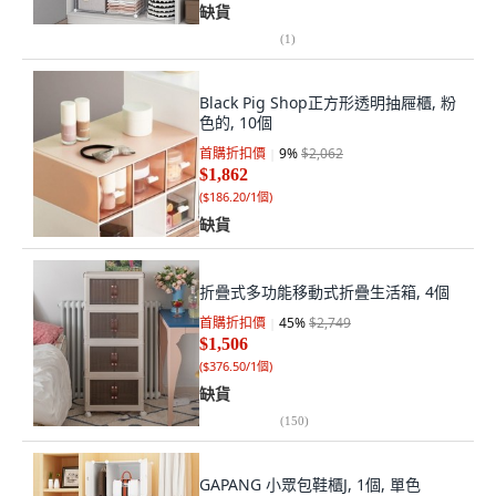
缺貨
(
1
)
Black Pig Shop正方形透明抽屜櫃, 粉
色的, 10個
首購折扣價
9
%
$2,062
$1,862
(
$186.20/1個
)
缺貨
折疊式多功能移動式折疊生活箱, 4個
首購折扣價
45
%
$2,749
$1,506
(
$376.50/1個
)
缺貨
(
150
)
GAPANG 小眾包鞋櫃J, 1個, 單色