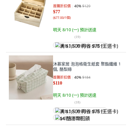
首購折扣價
40
%
$129
$77
(
$77.00/1個
)
明天 8/10 (一)
預計送達
(
19
)
满 $1,500 再省 $75 (王道卡)
沐慕家居 泡泡格衛生紙套 聚酯纖維 1
個, 酪梨綠
首購折扣價
40
%
$184
$110
明天 8/10 (一)
預計送達
(
18
)
满 $1,500 再省 $75 (王道卡)
$4 酷澎幣回饋