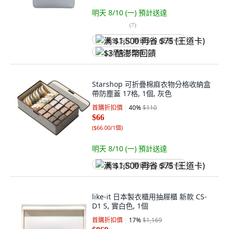
明天 8/10 (一)
預計送達
(
7
)
满 $1,500 再省 $75 (王道卡)
$3 酷澎幣回饋
Starshop 可折疊棉麻衣物分格收納盒
帶防塵蓋 17格, 1個, 灰色
首購折扣價
40
%
$110
$66
(
$66.00/1個
)
明天 8/10 (一)
預計送達
满 $1,500 再省 $75 (王道卡)
like-it 日本製衣櫃用抽屜櫃 新款 CS-
D1 S, 實白色, 1個
首購折扣價
17
%
$1,169