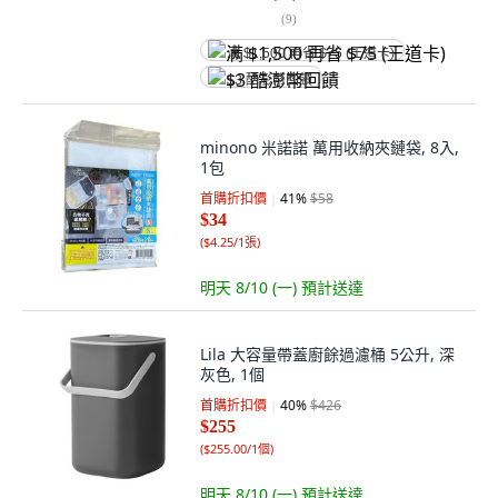
(
9
)
满 $1,500 再省 $75 (王道卡)
$3 酷澎幣回饋
minono 米諾諾 萬用收納夾鏈袋, 8入,
1包
首購折扣價
41
%
$58
$34
(
$4.25/1張
)
明天 8/10 (一)
預計送達
Lila 大容量帶蓋廚餘過濾桶 5公升, 深
灰色, 1個
首購折扣價
40
%
$426
$255
(
$255.00/1個
)
明天 8/10 (一)
預計送達