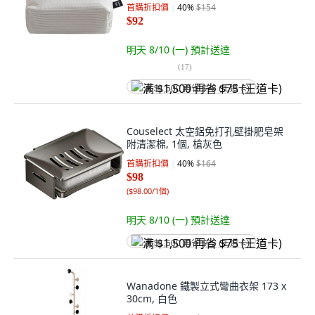
首購折扣價
40
%
$154
$92
明天 8/10 (一)
預計送達
(
17
)
满 $1,500 再省 $75 (王道卡)
Couselect 太空鋁免打孔壁掛肥皂架
附清潔棉, 1個, 槍灰色
首購折扣價
40
%
$164
$98
(
$98.00/1個
)
明天 8/10 (一)
預計送達
满 $1,500 再省 $75 (王道卡)
Wanadone 鐵製立式彎曲衣架 173 x
30cm, 白色