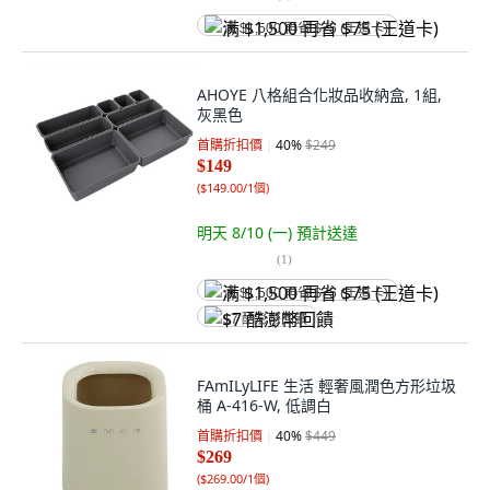
满 $1,500 再省 $75 (王道卡)
AHOYE 八格組合化妝品收納盒, 1組,
灰黑色
首購折扣價
40
%
$249
$149
(
$149.00/1個
)
明天 8/10 (一)
預計送達
(
1
)
满 $1,500 再省 $75 (王道卡)
$7 酷澎幣回饋
FAmILyLIFE 生活 輕奢風潤色方形垃圾
桶 A-416-W, 低調白
首購折扣價
40
%
$449
$269
(
$269.00/1個
)