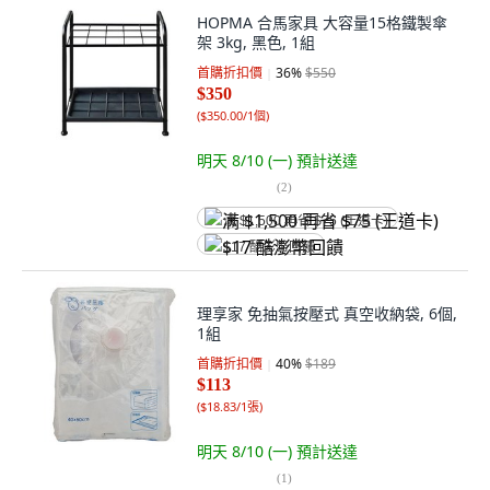
HOPMA 合馬家具 大容量15格鐵製傘
架 3kg, 黑色, 1組
首購折扣價
36
%
$550
$350
(
$350.00/1個
)
明天 8/10 (一)
預計送達
(
2
)
满 $1,500 再省 $75 (王道卡)
$17 酷澎幣回饋
理享家 免抽氣按壓式 真空收納袋, 6個,
1組
首購折扣價
40
%
$189
$113
(
$18.83/1張
)
明天 8/10 (一)
預計送達
(
1
)