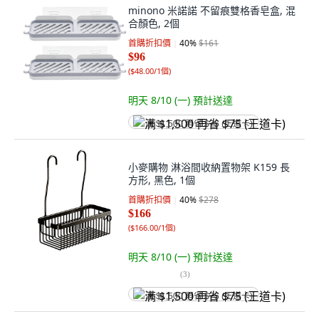
minono 米諾諾 不留痕雙格香皂盒, 混
合顏色, 2個
首購折扣價
40
%
$161
$96
(
$48.00/1個
)
明天 8/10 (一)
預計送達
满 $1,500 再省 $75 (王道卡)
小麥購物 淋浴間收納置物架 K159 長
方形, 黑色, 1個
首購折扣價
40
%
$278
$166
(
$166.00/1個
)
明天 8/10 (一)
預計送達
(
3
)
满 $1,500 再省 $75 (王道卡)