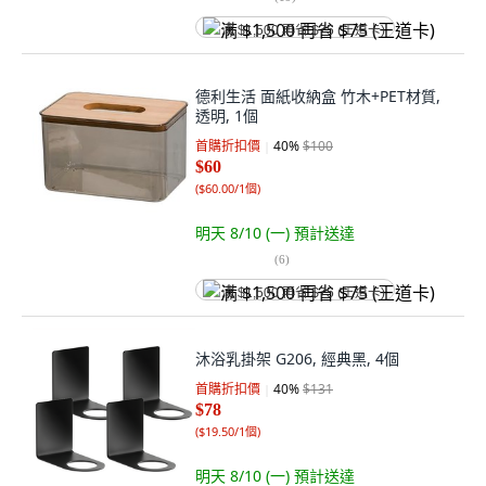
满 $1,500 再省 $75 (王道卡)
德利生活 面紙收納盒 竹木+PET材質,
透明, 1個
首購折扣價
40
%
$100
$60
(
$60.00/1個
)
明天 8/10 (一)
預計送達
(
6
)
满 $1,500 再省 $75 (王道卡)
沐浴乳掛架 G206, 經典黑, 4個
首購折扣價
40
%
$131
$78
(
$19.50/1個
)
明天 8/10 (一)
預計送達