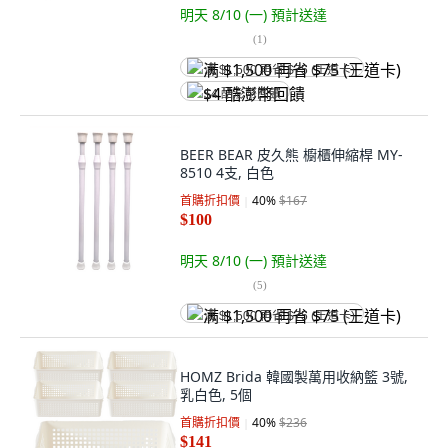
明天 8/10 (一)
預計送達
(
1
)
满 $1,500 再省 $75 (王道卡)
$4 酷澎幣回饋
BEER BEAR 皮久熊 櫥櫃伸縮桿 MY-
8510 4支, 白色
首購折扣價
40
%
$167
$100
明天 8/10 (一)
預計送達
(
5
)
满 $1,500 再省 $75 (王道卡)
HOMZ Brida 韓國製萬用收納籃 3號,
乳白色, 5個
首購折扣價
40
%
$236
$141