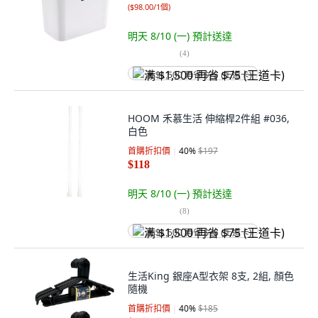
(
$98.00/1個
)
明天 8/10 (一)
預計送達
(
4
)
满 $1,500 再省 $75 (王道卡)
HOOM 禾慕生活 伸縮桿2件組 #036,
白色
首購折扣價
40
%
$197
$118
明天 8/10 (一)
預計送達
(
8
)
满 $1,500 再省 $75 (王道卡)
生活King 銀座A型衣架 8支, 2組, 顏色
隨機
首購折扣價
40
%
$185