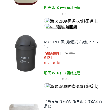
明天 8/10 (一)
預計送達
(
7
)
满 $1,500 再省 $75 (王道卡)
$22 酷澎幣回饋
MY STYLE 圓形按壓式垃圾桶 6.5L 灰
色
首購折扣價
40
%
$202
$121
(
$121.00/1個
)
明天 8/10 (一)
預計送達
(
555
)
满 $1,500 再省 $75 (王道卡)
半島良品 韓系百摺衛生紙套, 奶奶灰百
摺套