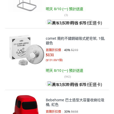
明天 8/10 (一)
預計送達
(
3
)
满 $1,500 再省 $75 (王道卡)
comet 簡約不鏽鋼磁吸式肥皂架, 1個,
銀色
首購折扣價
40
%
$219
$131
(
$131.00/1個
)
明天 8/10 (一)
預計送達
(
942
)
满 $1,500 再省 $75 (王道卡)
Bebehome 巴士造型大容量收納垃圾
桶, 紅色
首購折扣價
30
%
$658