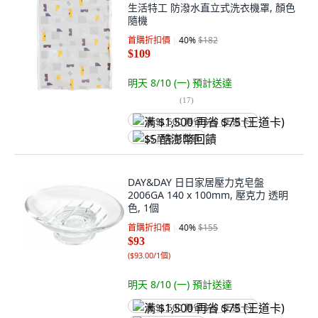
生活特工 防潑水直立式洗衣機罩, 顏色
隨機
首購折扣價
40
%
$182
$109
明天 8/10 (一)
預計送達
(
17
)
满 $1,500 再省 $75 (王道卡)
$5 酷澎幣回饋
DAY&DAY 日日家居壓力克皂盤
2006GA 140 x 100mm, 壓克力 透明
色, 1個
首購折扣價
40
%
$155
$93
(
$93.00/1個
)
明天 8/10 (一)
預計送達
满 $1,500 再省 $75 (王道卡)