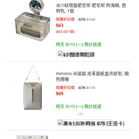
冰川紋吸盤肥皂架 肥皂架 附海綿, 透
明色, 1個
首購折扣價
40
%
$106
$63
(
$63.00/1個
)
明天 8/10 (一)
預計送達
$3 酷澎幣回饋
minono 米諾諾 皮革面紙盒吊掛型, 顏
色隨機
首購折扣價
40
%
$115
$69
明天 8/10 (一)
預計送達
(
4
)
满 $1,500 再省 $75 (王道卡)