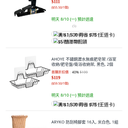
$111
(
$55.50/1個
)
明天 8/10 (一)
預計送達
(
5
)
满 $1,500 再省 $75 (王道卡)
$5 酷澎幣回饋
AHOYE 不鏽鋼瀝水無痕肥皂架 /浴室
收納/肥皂盤/衛浴收納架, 黑色, 2個
首購折扣價
40
%
$199
$119
(
$59.50/1個
)
明天 8/10 (一)
預計送達
满 $1,500 再省 $75 (王道卡)
ARYKO 防刮椅腳套 16入, 米白色, 1組