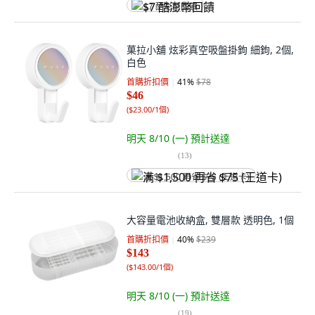
$7 酷澎幣回饋
菓拉小舖 炫彩真空吸盤掛鉤 細鉤, 2個,
白色
首購折扣價
41
%
$78
$46
(
$23.00/1個
)
明天 8/10 (一)
預計送達
(
13
)
满 $1,500 再省 $75 (王道卡)
大容量電池收納盒, 雙層款 透明色, 1個
首購折扣價
40
%
$239
$143
(
$143.00/1個
)
明天 8/10 (一)
預計送達
(
19
)