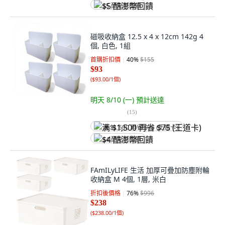
$5 酷澎幣回饋
磁吸收納盒 12.5 x 4 x 12cm 142g 4
個, 白色, 1組
首購折扣價
40
%
$155
$93
(
$93.00/1個
)
明天 8/10 (一)
預計送達
(
15
)
满 $1,500 再省 $75 (王道卡)
$4 酷澎幣回饋
FAmILyLIFE 生活 加厚可疊加防塵附輪
收納盒 M 4個, 1層, 米白
折扣後價格
76
%
$996
$238
(
$238.00/1個
)