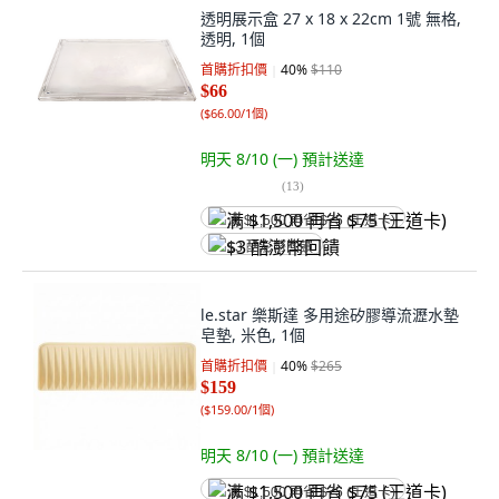
透明展示盒 27 x 18 x 22cm 1號 無格,
透明, 1個
首購折扣價
40
%
$110
$66
(
$66.00/1個
)
明天 8/10 (一)
預計送達
(
13
)
满 $1,500 再省 $75 (王道卡)
$3 酷澎幣回饋
le.star 樂斯達 多用途矽膠導流瀝水墊
皂墊, 米色, 1個
首購折扣價
40
%
$265
$159
(
$159.00/1個
)
明天 8/10 (一)
預計送達
满 $1,500 再省 $75 (王道卡)