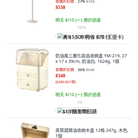
首購折扣價
27
%
$738
$538
明天 8/10 (一)
預計送達
(
537
)
满 $1,500 再省 $75 (王道卡)
奶油風三層化妝品收納盒 YM-219, 27
x 17 x 39cm, 奶油白, 1624g, 1個
首購折扣價
36
%
$548
$348
(
$348.00/1個
)
明天 8/10 (一)
預計送達
(
3
)
$13 酷澎幣回饋
高質感精油收納木盒 12格 247g, 木色,
1個