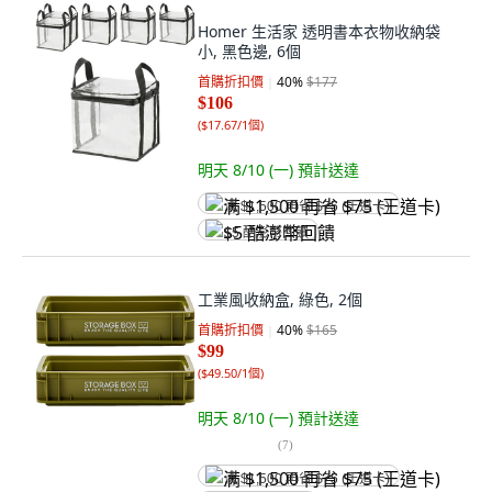
Homer 生活家 透明書本衣物收納袋
小, 黑色邊, 6個
首購折扣價
40
%
$177
$106
(
$17.67/1個
)
明天 8/10 (一)
預計送達
满 $1,500 再省 $75 (王道卡)
$5 酷澎幣回饋
工業風收納盒, 綠色, 2個
首購折扣價
40
%
$165
$99
(
$49.50/1個
)
明天 8/10 (一)
預計送達
(
7
)
满 $1,500 再省 $75 (王道卡)