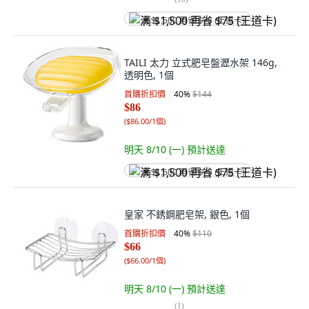
满 $1,500 再省 $75 (王道卡)
TAILI 太力 立式肥皂盤瀝水架 146g,
透明色, 1個
首購折扣價
40
%
$144
$86
(
$86.00/1個
)
明天 8/10 (一)
預計送達
满 $1,500 再省 $75 (王道卡)
皇家 不銹鋼肥皂架, 銀色, 1個
首購折扣價
40
%
$110
$66
(
$66.00/1個
)
明天 8/10 (一)
預計送達
(
1
)