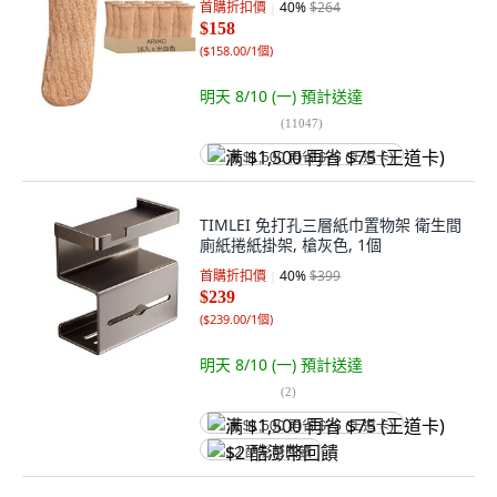
首購折扣價
40
%
$264
$158
(
$158.00/1個
)
明天 8/10 (一)
預計送達
(
11047
)
满 $1,500 再省 $75 (王道卡)
TIMLEI 免打孔三層紙巾置物架 衛生間
廁紙捲紙掛架, 槍灰色, 1個
首購折扣價
40
%
$399
$239
(
$239.00/1個
)
明天 8/10 (一)
預計送達
(
2
)
满 $1,500 再省 $75 (王道卡)
$2 酷澎幣回饋