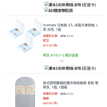
满 $1,500 再省 $75 (王道卡)
$5 酷澎幣回饋
inomata 分格板 3入 冰箱冷凍收納, L
型 白色, 1組
首購折扣價
40
%
$120
$72
(
$72.00/1個
)
明天 8/10 (一)
預計送達
(
8
)
满 $1,500 再省 $75 (王道卡)
掛式透明壓縮防塵衣物收納袋 長款 黎
明灰, 1個, 1個裝
首購折扣價
40
%
$100
$60
(
$60.00/1張
)