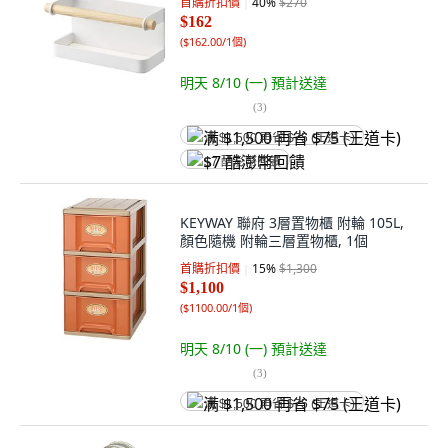
首購折扣價
40
%
$270
$162
(
$162.00/1個
)
明天 8/10 (一)
預計送達
(
3
)
满 $1,500 再省 $75 (王道卡)
$7 酷澎幣回饋
KEYWAY 聯府 3層置物櫃 附輪 105L,
顏色隨機 附輪三層置物櫃, 1個
首購折扣價
15
%
$1,300
$1,100
(
$1100.00/1個
)
明天 8/10 (一)
預計送達
(
3
)
满 $1,500 再省 $75 (王道卡)