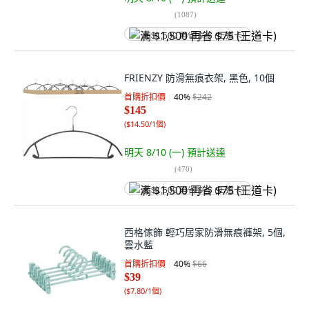
(
1087
)
满 $1,500 再省 $75 (王道卡)
FRIENZY 防滑無痕衣架, 黑色, 10個
首購折扣價
40
%
$242
$145
(
$14.50/1個
)
明天 8/10 (一)
預計送達
(
470
)
满 $1,500 再省 $75 (王道卡)
西格傢飾 輕巧居家防滑無痕褲架, 5個,
雲水藍
首購折扣價
40
%
$66
$39
(
$7.80/1個
)