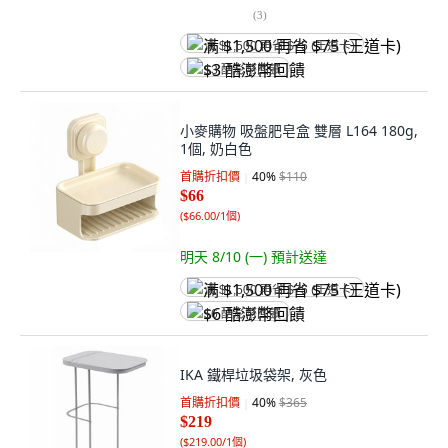
(
3
)
满 $1,500 再省 $75 (王道卡)
$3 酷澎幣回饋
小麥購物 吸盤肥皂盒 雙層 L164 180g,
1個, 奶白色
首購折扣價
40
%
$110
$66
(
$66.00/1個
)
明天 8/10 (一)
預計送達
满 $1,500 再省 $75 (王道卡)
$6 酷澎幣回饋
IKA 鐵桿垃圾袋架, 灰色
首購折扣價
40
%
$365
$219
(
$219.00/1個
)