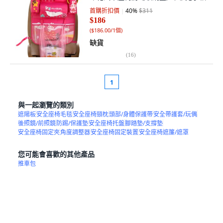
首購折扣價
40
%
$311
$186
(
$186.00/1個
)
缺貨
(
16
)
1
與一起瀏覽的類別
遮陽板
安全座椅毛毯
安全座椅頸枕
頭部/身體保護帶
安全帶護套/玩偶
後照鏡/前照鏡
防踢/保護墊
安全座椅托盤
腳踏墊/支撐墊
安全座椅固定夾
角度調整器
安全座椅固定裝置
安全座椅遮簾/遮罩
您可能會喜歡的其他產品
推車包