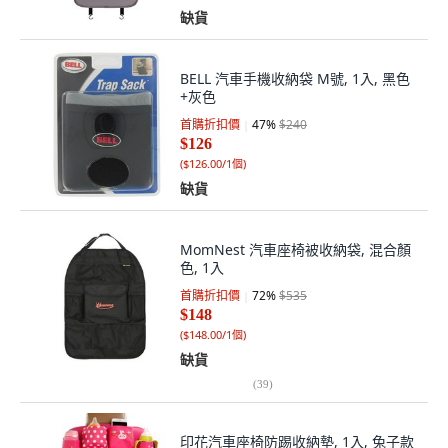
缺貨
BELL 汽車手機收納袋 M號, 1入, 黑色
+灰色
首購折扣價
47
%
$240
$126
(
$126.00/1個
)
缺貨
MomNest 汽車座椅被收納袋, 混合顏
色, 1入
首購折扣價
72
%
$535
$148
(
$148.00/1個
)
缺貨
(
39
)
印花汽車座椅防踢收納墊, 1入, 兔子款