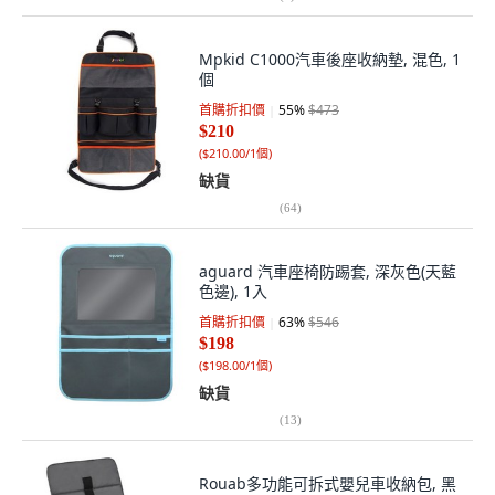
Mpkid C1000汽車後座收納墊, 混色, 1
個
首購折扣價
55
%
$473
$210
(
$210.00/1個
)
缺貨
(
64
)
aguard 汽車座椅防踢套, 深灰色(天藍
色邊), 1入
首購折扣價
63
%
$546
$198
(
$198.00/1個
)
缺貨
(
13
)
Rouab多功能可拆式嬰兒車收納包, 黑