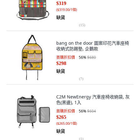
$319
(
$319.00/1個
)
缺貨
(
15
)
bang on the door 圖案印花汽車座椅
收納式防踢墊, 企鵝款
首購折扣價
56
%
$680
$298
缺貨
(
7
)
C2M NewEnergy 汽車座椅收納袋, 灰
色(黑邊), 1入
首購折扣價
56
%
$604
$265
(
$265.00/1個
)
缺貨
(
1
)