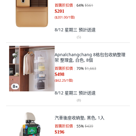
首購折扣價
64
%
$561
$201
(
$201.00/1個
)
8/12 星期三
預計送達
(
5
)
Apnalchangchang 8格包包收納整理
架 整理盒, 白色, 8個
首購折扣價
70
%
$1,663
$498
(
$62.25/1個
)
8/12 星期三
預計送達
(
8
)
汽車後座收納墊, 黑色, 1入
首購折扣價
55
%
$439
$196