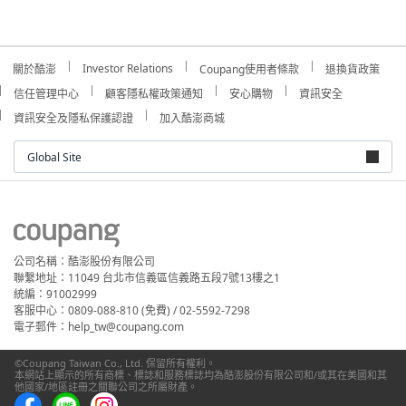
Investor Relations
關於酷澎
Coupang使用者條款
退換貨政策
信任管理中心
顧客隱私權政策通知
安心購物
資訊安全
資訊安全及隱私保護認證
加入酷澎商城
Global Site
公司名稱：酷澎股份有限公司
聯繫地址：11049 台北市信義區信義路五段7號13樓之1
統編：91002999
客服中心：0809-088-810 (免費) / 02-5592-7298
電子郵件：help_tw@coupang.com
©Coupang Taiwan Co., Ltd. 保留所有權利。
本網站上顯示的所有商標、標誌和服務標誌均為酷澎股份有限公司和/或其在美國和其
他國家/地區註冊之關聯公司之所屬財產。