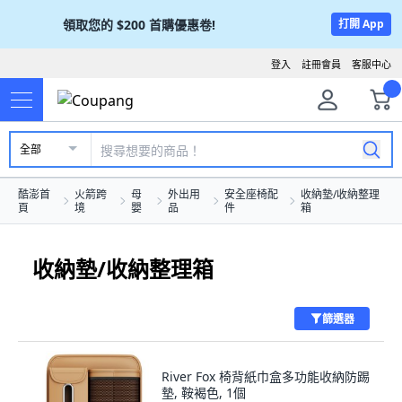
領取您的
$200
首購優惠卷!
打開 App
登入
註冊會員
客服中心
全部
酷澎首
火箭跨
母
外出用
安全座椅配
收納墊/收納整理
頁
境
嬰
品
件
箱
收納墊/收納整理箱
篩選器
River Fox 椅背紙巾盒多功能收納防踢
墊, 鞍褐色, 1個