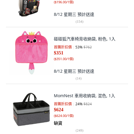
(
$196.00/1個
)
8/12 星期三
預計送達
(
154
)
碰碰狐汽車椅背收納袋, 粉色, 1入
首購折扣價
53
%
$762
$351
(
$351.00/1個
)
8/12 星期三
預計送達
(
14
)
MomNest 車用收納袋, 混色, 1入
首購折扣價
24
%
$824
$624
(
$624.00/1個
)
缺貨
(
249
)