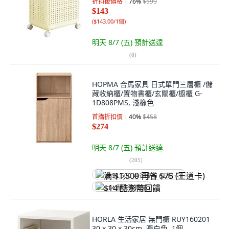
折扣後價格
76
%
$599
$143
(
$143.00/1個
)
明天 8/7 (五)
預計送達
(
8
)
HOPMA 合馬家具 日式單門三層櫃 /儲
藏收納櫃/置物書櫃/玄關櫃/櫥櫃 G-
1D808PMS, 淺橡色
首購折扣價
40
%
$458
$274
明天 8/7 (五)
預計送達
(
205
)
满 $1,500 再省 $75 (王道卡)
$14 酷澎幣回饋
HORLA 生活家居 無門櫃 RUY160201
30 x 30 x 30cm, 暖白色, 1個