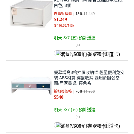
白色, 3個
首購折扣價
13
%
$1,449
$1,249
(
$416.33/1個
)
明天 8/7 (五)
預計送達
(
6
)
满 $1,500 再省 $75 (王道卡)
螢幕增高3格抽屜收納架 輕量便利免安
裝 ABS材質 鍵盤收納 適用於辦公空
間/居家書桌, 撞色系
折扣後價格
70
%
$1,850
$540
明天 8/7 (五)
預計送達
(
4
)
满 $1,500 再省 $75 (王道卡)