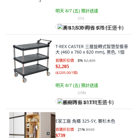
明天 8/7 (五)
預計送達
(
11
)
满 $1,500 再省 $75 (王道卡)
T-REX CASTER 三層旋轉式智慧型餐車
大 (460 x 760 x 820 mm), 黑色, 1個
首購折扣價
8
%
$2,405
$2,205
(
$2205.00/1個
)
明天 8/7 (五)
預計送達
(
158
)
最高再省 $111 (王道卡)
E家工廠 角櫃 325-SY, 賽杉木色
首購折扣價
21
%
$939
$739