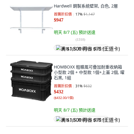
Hardwell 鋼製系統壁架, 白色, 2層
首購折扣價
17
%
$1,147
$947
明天 8/7 (五)
預計送達
(
1310
)
满 $1,500 再省 $75 (王道卡)
HOMBOXX 粗曠風可疊加耐重收納箱
小型款 2個 + 中型款 1個+上蓋 2個, 曜
石黑, 1組
首購折扣價
31
%
$632
$432
(
$432.00/1個
)
明天 8/7 (五)
預計送達
满 $1,500 再省 $75 (王道卡)