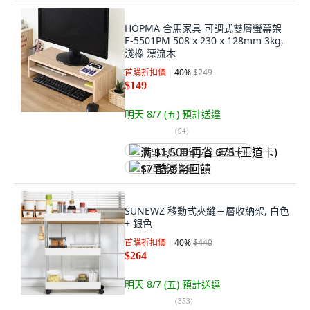
HOPMA 合馬家具 可調式雙層螢幕架
E-5501PM 508 x 230 x 128mm 3kg,
淺橡 漂流木
首購折扣價
40
%
$249
$149
明天 8/7 (五)
預計送達
(
94
)
满 $1,500 再省 $75 (王道卡)
$7 酷澎幣回饋
SUNEWZ 移動式夾縫三層收納架, 白色
+ 銀色
首購折扣價
40
%
$440
$264
明天 8/7 (五)
預計送達
(
353
)