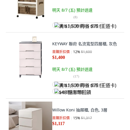
明天 8/7 (五)
預計送達
(
8
)
满 $1,500 再省 $75 (王道卡)
KEYWAY 聯府 名流寬型四層櫃, 灰色
首購折扣價
12
%
$1,600
$1,400
明天 8/7 (五)
預計送達
(
17
)
满 $1,500 再省 $75 (王道卡)
$48 酷澎幣回饋
Willow Koni 抽屜櫃, 白色, 3層
首購折扣價
15
%
$1,317
$1,117