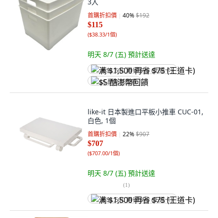
3入
首購折扣價
40
%
$192
$115
(
$38.33/1個
)
明天 8/7 (五)
預計送達
满 $1,500 再省 $75 (王道卡)
$5 酷澎幣回饋
like-it 日本製進口平板小推車 CUC-01,
白色, 1個
首購折扣價
22
%
$907
$707
(
$707.00/1個
)
明天 8/7 (五)
預計送達
(
1
)
满 $1,500 再省 $75 (王道卡)