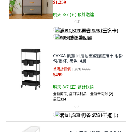
$1,259
明天 8/7 (五)
預計送達
(
42
)
满 $1,500 再省 $75 (王道卡)
$93 酷澎幣回饋
CAXXA 凱撒 四層耐重型隙縫推車 附掛
勾/掛杯, 黑色, 4層
首購折扣價
28
%
$699
$499
明天 8/7 (五)
預計送達
全新商品
,
盒損福利品 – 全新未開封
(2)
最低
324
(
9
)
满 $1,500 再省 $75 (王道卡)