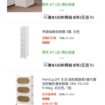
明天 8/7 (五)
預計送達
(
19
)
满 $1,500 再省 $75 (王道卡)
夾縫抽屜收納櫃 5層, 白色
首購折扣價
18
%
$1,080
$880
明天 8/7 (五)
預計送達
(
16
)
满 $1,500 再省 $75 (王道卡)
FAmILyLIFE 生活 超耐重鋼骨3層可疊
加附輪折疊收納箱 180L YG-216
9.56kg, 米白色, 1個
折扣後價格
50
%
$1,980
$988
(
$988.00/1個
)