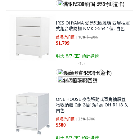
满 $1,500 再省 $75 (王道卡)
IRIS OHYAMA 愛麗思歐雅瑪 四層抽屜
式組合收納櫃 NMKD-554 1個, 白色
首購折扣價
10
%
$1,999
$1,799
明天 8/7 (五)
預計送達
(
15
)
最高再省 $90 (王道卡)
$47 酷澎幣回饋
ONE HOUSE 麥樂移動式直角抽屜置
物收納櫃 C組 2抽1矮1高 OH-R118-3,
白色
首購折扣價
25
%
$780
$580
明天 8/7 (五)
預計送達