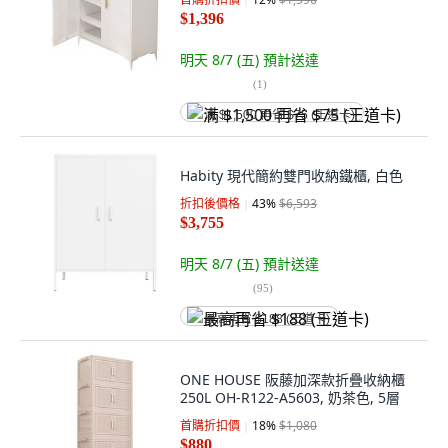
$1,396
明天 8/7 (五)
預計送達
(
1
)
满 $1,500 再省 $75 (王道卡)
Habity 現代簡約雙門收納鐵櫃, 白色
折扣後價格
43
%
$6,593
$3,755
明天 8/7 (五)
預計送達
(
95
)
最高再省 $188 (王道卡)
ONE HOUSE 阪藤加深款折疊收納櫃
250L OH-R122-A5603, 奶茶色, 5層
首購折扣價
18
%
$1,080
$880