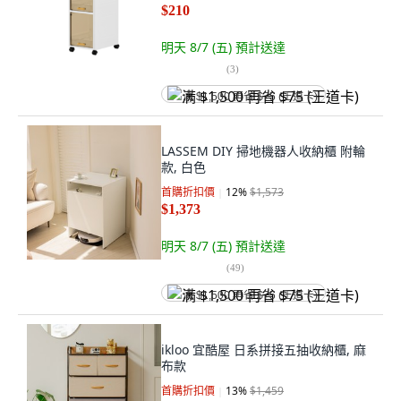
$210
明天 8/7 (五)
預計送達
(
3
)
满 $1,500 再省 $75 (王道卡)
LASSEM DIY 掃地機器人收納櫃 附輪
款, 白色
首購折扣價
12
%
$1,573
$1,373
明天 8/7 (五)
預計送達
(
49
)
满 $1,500 再省 $75 (王道卡)
ikloo 宜酷屋 日系拼接五抽收納櫃, 麻
布款
首購折扣價
13
%
$1,459