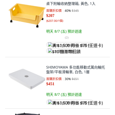
桌下附輪收納整理箱, 黃色, 1入
首購折扣價
40
%
$345
$207
(
$207.00/1個
)
明天 8/7 (五)
預計送達
(
2
)
满 $1,500 再省 $75 (王道卡)
$10 酷澎幣回饋
SHIMOYAMA 多功能移動式萬向輪托
盤架/平板滑輪車, 白色, 1層
首購折扣價
30
%
$651
$451
明天 8/7 (五)
預計送達
满 $1,500 再省 $75 (王道卡)