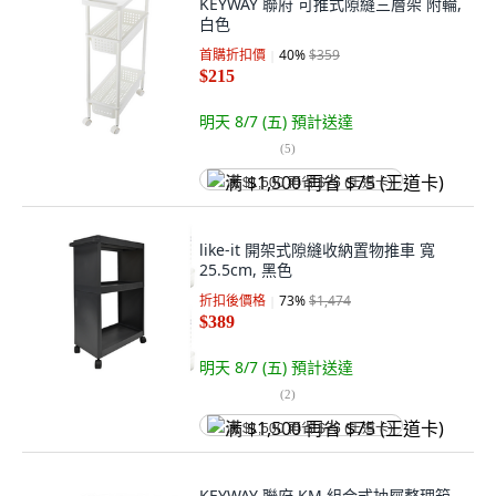
KEYWAY 聯府 可推式隙縫三層架 附輪,
白色
首購折扣價
40
%
$359
$215
明天 8/7 (五)
預計送達
(
5
)
满 $1,500 再省 $75 (王道卡)
like-it 開架式隙縫收納置物推車 寬
25.5cm, 黑色
折扣後價格
73
%
$1,474
$389
明天 8/7 (五)
預計送達
(
2
)
满 $1,500 再省 $75 (王道卡)
KEYWAY 聯府 KM 組合式抽屜整理箱,