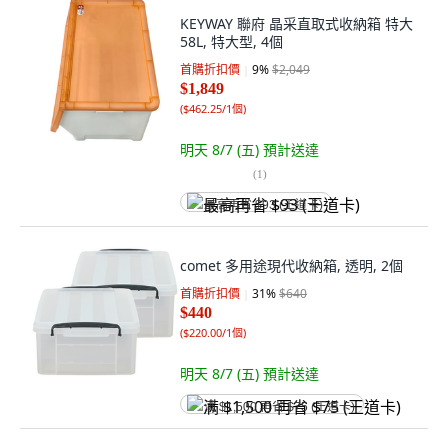
KEYWAY 聯府 晶采直取式收納箱 特大
58L, 特大型, 4個
首購折扣價
9
%
$2,049
$1,849
(
$462.25/1個
)
明天 8/7 (五)
預計送達
(
1
)
最高再省 $93 (王道卡)
comet 多用途現代收納箱, 透明, 2個
首購折扣價
31
%
$640
$440
(
$220.00/1個
)
明天 8/7 (五)
預計送達
满 $1,500 再省 $75 (王道卡)