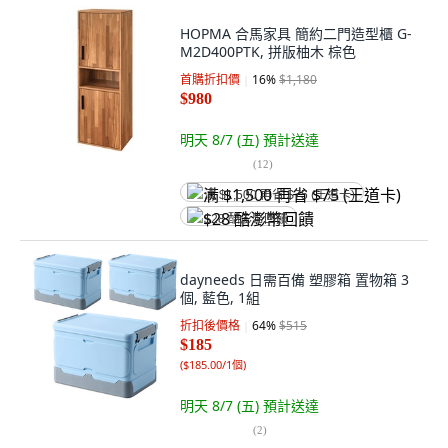
HOPMA 合馬家具 簡約二門造型櫃 G-
M2D400PTK, 拼版柚木 棕色
首購折扣價
16
%
$1,180
$980
明天 8/7 (五)
預計送達
(
12
)
满 $1,500 再省 $75 (王道卡)
$28 酷澎幣回饋
dayneeds 日需百備 塑膠箱 置物箱 3
個, 藍色, 1組
折扣後價格
64
%
$515
$185
(
$185.00/1個
)
明天 8/7 (五)
預計送達
(
2
)