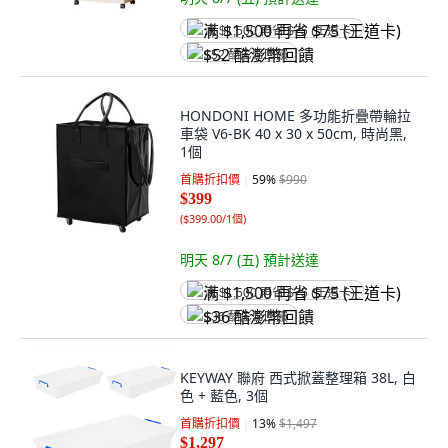
满 $1,500 再省 $75 (王道卡)
$52 酷澎幣回饋
HONDONI HOME 多功能折疊帶輪拉
車袋 V6-BK 40 x 30 x 50cm, 時尚黑,
1個
首購折扣價
59
%
$990
$399
(
$399.00/1個
)
明天 8/7 (五)
預計送達
满 $1,500 再省 $75 (王道卡)
$36 酷澎幣回饋
KEYWAY 聯府 西式掀蓋整理箱 38L, 白
色 + 藍色, 3個
首購折扣價
13
%
$1,497
$1,297