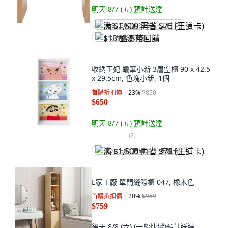
明天 8/7 (五)
預計送達
满 $1,500 再省 $75 (王道卡)
$13 酷澎幣回饋
收納王妃 蠟筆小新 3層空櫃 90 x 42.5
x 29.5cm, 色塊小新, 1個
首購折扣價
23
%
$850
$650
明天 8/7 (五)
預計送達
(
2
)
满 $1,500 再省 $75 (王道卡)
E家工廠 單門縫隙櫃 047, 橡木色
首購折扣價
20
%
$959
$759
後天 8/8 (六)
(一般快遞)
預計送達