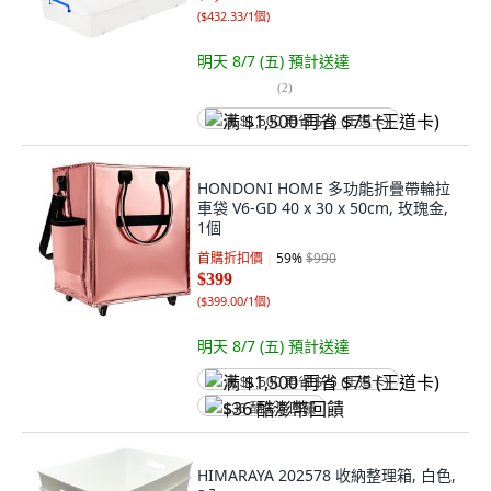
(
$432.33/1個
)
明天 8/7 (五)
預計送達
(
2
)
满 $1,500 再省 $75 (王道卡)
HONDONI HOME 多功能折疊帶輪拉
車袋 V6-GD 40 x 30 x 50cm, 玫瑰金,
1個
首購折扣價
59
%
$990
$399
(
$399.00/1個
)
明天 8/7 (五)
預計送達
满 $1,500 再省 $75 (王道卡)
$36 酷澎幣回饋
HIMARAYA 202578 收納整理箱, 白色,