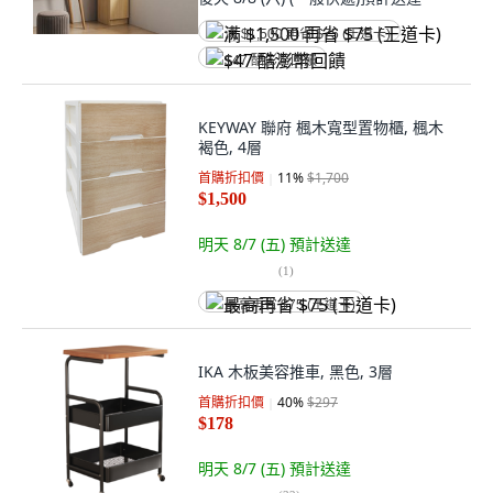
满 $1,500 再省 $75 (王道卡)
$47 酷澎幣回饋
KEYWAY 聯府 楓木寬型置物櫃, 楓木
褐色, 4層
首購折扣價
11
%
$1,700
$1,500
明天 8/7 (五)
預計送達
(
1
)
最高再省 $75 (王道卡)
IKA 木板美容推車, 黑色, 3層
首購折扣價
40
%
$297
$178
明天 8/7 (五)
預計送達