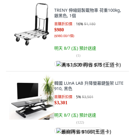
TRENY 伸縮鋁製載物車 荷重100kg,
銀黑色, 1個
首購折扣價
16
%
$1,180
$980
(
$980.00/1個
)
明天 8/7 (五)
預計送達
(
1
)
满 $1,500 再省 $75 (王道卡)
韓國 LUnA LAB 升降螢幕鍵盤架 LITE
910, 黑色
首購折扣價
5
%
$3,501
$3,301
明天 8/7 (五)
預計送達
(
122
)
最高再省 $166 (王道卡)