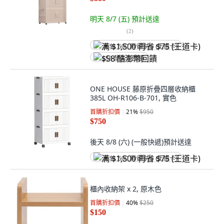
明天 8/7 (五)
預計送達
(
2
)
满 $1,500 再省 $75 (王道卡)
$58 酷澎幣回饋
ONE HOUSE 藤原折疊四層收納櫃
385L OH-R106-B-701, 實色
首購折扣價
21
%
$950
$750
後天 8/8 (六)
(一般快遞)
預計送達
满 $1,500 再省 $75 (王道卡)
櫃內收納架 x 2, 原木色
首購折扣價
40
%
$250
$150