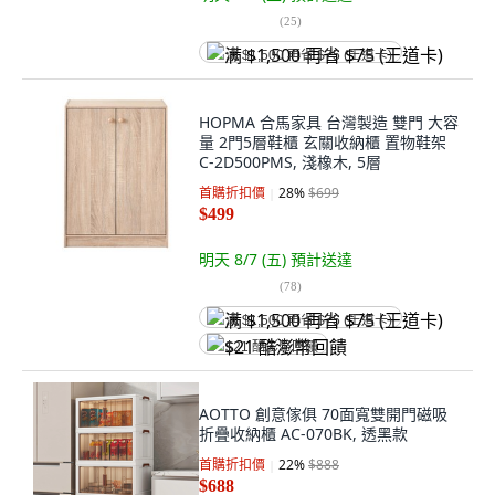
(
25
)
满 $1,500 再省 $75 (王道卡)
HOPMA 合馬家具 台灣製造 雙門 大容
量 2門5層鞋櫃 玄關收納櫃 置物鞋架
C-2D500PMS, 淺橡木, 5層
首購折扣價
28
%
$699
$499
明天 8/7 (五)
預計送達
(
78
)
满 $1,500 再省 $75 (王道卡)
$21 酷澎幣回饋
AOTTO 創意傢俱 70面寬雙開門磁吸
折疊收納櫃 AC-070BK, 透黑款
首購折扣價
22
%
$888
$688