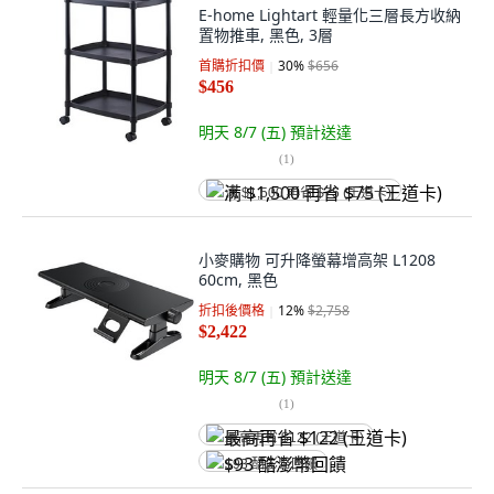
E-home Lightart 輕量化三層長方收納
置物推車, 黑色, 3層
首購折扣價
30
%
$656
$456
明天 8/7 (五)
預計送達
(
1
)
满 $1,500 再省 $75 (王道卡)
小麥購物 可升降螢幕增高架 L1208
60cm, 黑色
折扣後價格
12
%
$2,758
$2,422
明天 8/7 (五)
預計送達
(
1
)
最高再省 $122 (王道卡)
$93 酷澎幣回饋