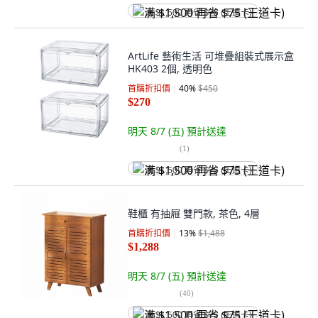
满 $1,500 再省 $75 (王道卡)
ArtLife 藝術生活 可堆疊組裝式展示盒
HK403 2個, 透明色
首購折扣價
40
%
$450
$270
明天 8/7 (五)
預計送達
(
1
)
满 $1,500 再省 $75 (王道卡)
鞋櫃 有抽屜 雙門款, 茶色, 4層
首購折扣價
13
%
$1,488
$1,288
明天 8/7 (五)
預計送達
(
40
)
满 $1,500 再省 $75 (王道卡)