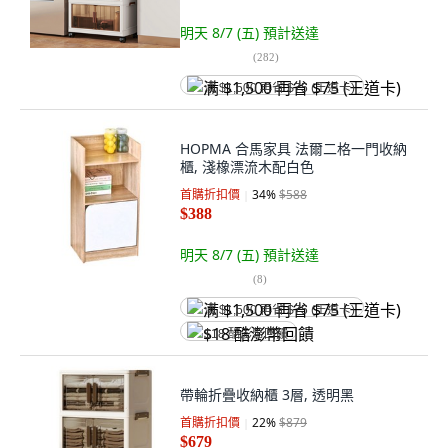
明天 8/7 (五)
預計送達
(
282
)
满 $1,500 再省 $75 (王道卡)
HOPMA 合馬家具 法爾二格一門收納
櫃, 淺橡漂流木配白色
首購折扣價
34
%
$588
$388
明天 8/7 (五)
預計送達
(
8
)
满 $1,500 再省 $75 (王道卡)
$18 酷澎幣回饋
帶輪折疊收納櫃 3層, 透明黑
首購折扣價
22
%
$879
$679