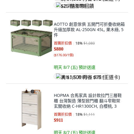
$25 酷澎幣回饋
AOTTO 創意傢俱 五開門可折疊收納箱
升級加厚款 AL-250GN 45L, 果木綠, 5
件
首購折扣價
18
%
$1,080
$880
(
$176.00/1個
)
明天 8/7 (五)
預計送達
满 $1,500 再省 $75 (王道卡)
HOPMA 合馬家具 設計款拉門三層鞋
櫃 台灣製造 薄型掀門櫃 翻斗窄鞋架
玄關收納 C-HR1300CH, 白櫻桃, 3
首購折扣價
18
%
$1,111
$911
明天 8/7 (五)
預計送達