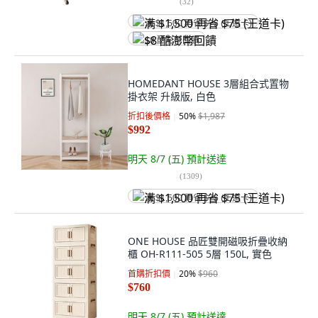
(
32
)
满 $1,500 再省 $75 (王道卡)
$8 酷澎幣回饋
HOMEDANT HOUSE 3層組合式置物
掛衣架 升級版, 白色
折扣後價格
50
%
$1,987
$992
明天 8/7 (五)
預計送達
(
1309
)
满 $1,500 再省 $75 (王道卡)
ONE HOUSE 品匠雙開磁吸折疊收納
櫃 OH-R111-505 5層 150L, 實色
首購折扣價
20
%
$960
$760
明天 8/7 (五)
預計送達