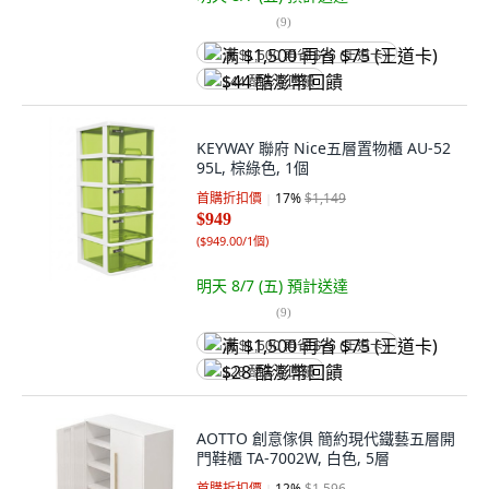
(
9
)
满 $1,500 再省 $75 (王道卡)
$44 酷澎幣回饋
KEYWAY 聯府 Nice五層置物櫃 AU-52
95L, 棕綠色, 1個
首購折扣價
17
%
$1,149
$949
(
$949.00/1個
)
明天 8/7 (五)
預計送達
(
9
)
满 $1,500 再省 $75 (王道卡)
$28 酷澎幣回饋
AOTTO 創意傢俱 簡約現代鐵藝五層開
門鞋櫃 TA-7002W, 白色, 5層
首購折扣價
12
%
$1,596