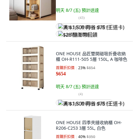
明天 8/7 (五)
預計送達
(
43
)
满 $1,500 再省 $75 (王道卡)
$28 酷澎幣回饋
ONE HOUSE 品匠雙開磁吸折疊收納
櫃 OH-R111-505 5層 150L, A 咖啡色
首購折扣價
23
%
$854
$654
明天 8/7 (五)
預計送達
(
4
)
满 $1,500 再省 $75 (王道卡)
ONE HOUSE 四季夾縫收納櫃 OH-
R206-C253 3層 55L, 白色
首購折扣價
40
%
$350