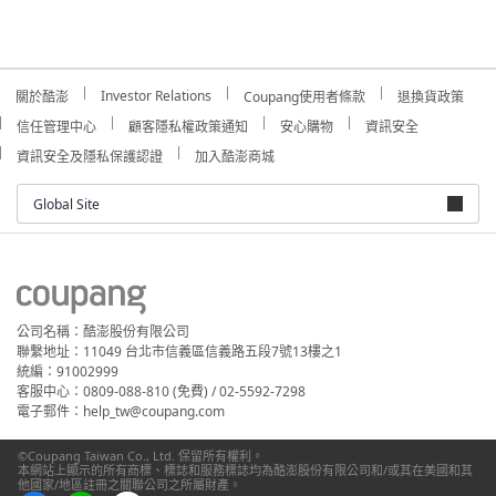
Investor Relations
關於酷澎
Coupang使用者條款
退換貨政策
信任管理中心
顧客隱私權政策通知
安心購物
資訊安全
資訊安全及隱私保護認證
加入酷澎商城
Global Site
公司名稱：酷澎股份有限公司
聯繫地址：11049 台北市信義區信義路五段7號13樓之1
統編：91002999
客服中心：0809-088-810 (免費) / 02-5592-7298
電子郵件：help_tw@coupang.com
©Coupang Taiwan Co., Ltd. 保留所有權利。
本網站上顯示的所有商標、標誌和服務標誌均為酷澎股份有限公司和/或其在美國和其
他國家/地區註冊之關聯公司之所屬財產。