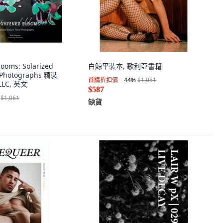
looms: Solarized
白鯨平裝本, 歌利亞書籍
l Photographs 精裝
首購折扣價
44
%
$1,051
 LLC, 英文
$587
$1,061
缺貨