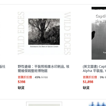
出版社
野性邊緣：平裝照相墨水印刷品, 埃
(英文圖書) Capti
爾維傑姆藝術博物館
Alpha 平裝版, 
首購折扣價
49
%
$788
首購折扣價
9
%
$398
$1,898
缺貨
缺貨