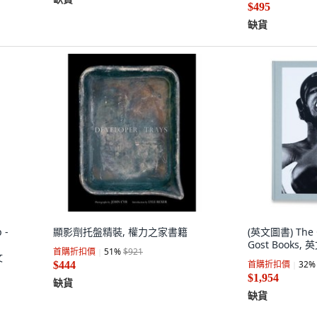
$495
缺貨
 -
顯影劑托盤精裝, 權力之家書籍
(英文圖書) The 
Gost Books, 
首購折扣價
51
%
$921
文
首購折扣價
32
%
$444
$1,954
缺貨
缺貨