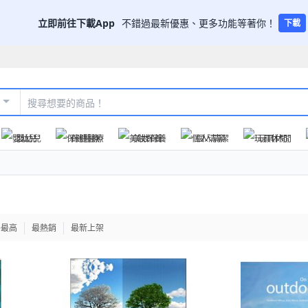
立即前往下載App
不錯過最新優惠、更多功能等著你！
下載
嬰幼兒
保健醫療
美妝保養
個人清潔
玩具休閒
格最高
最熱銷
最新上架