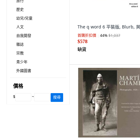
旅行
歷史
幼兒/兒童
The q word 6 平裝版, Blurb, 
人文
首購折扣價
44
%
$1,037
自我開發
$578
雜誌
缺貨
宗教
青少年
外國圖書
價格
$
~
搜尋