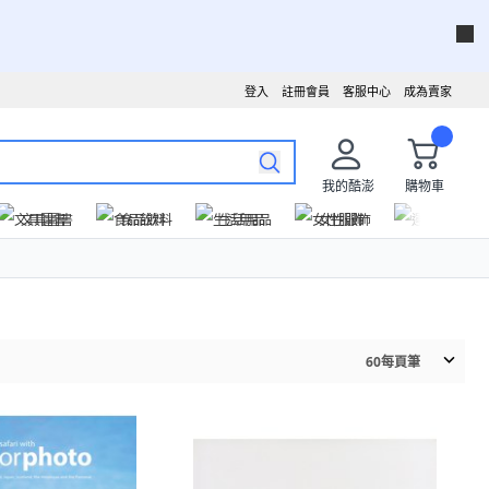
登入
註冊會員
客服中心
成為賣家
我的酷澎
購物車
文具圖書
食品飲料
生活用品
女性服飾
運動戶外
60
每頁筆