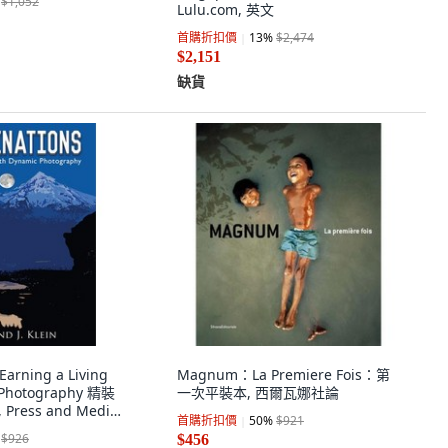
$1,052
Lulu.com, 英文
首購折扣價
13
%
$2,474
$2,151
缺貨
 Earning a Living
Magnum：La Premiere Fois：第
 Photography 精裝
一次平裝本, 西爾瓦娜社論
, Press and Media,
首購折扣價
50
%
$921
$926
$456