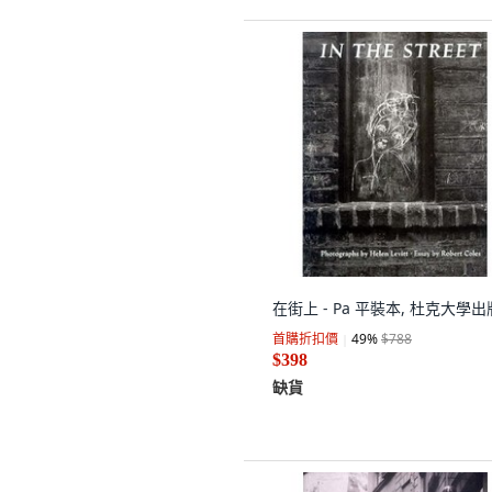
在街上 - Pa 平裝本, 杜克大學
首購折扣價
49
%
$788
$398
缺貨