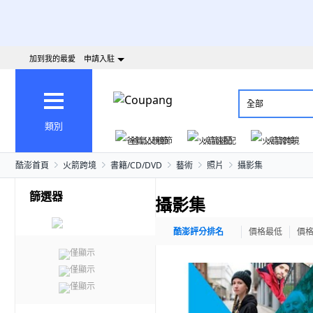
加到我的最愛
申請入駐
全部
類別
爸氣父親節
火箭速配
火箭跨境
酷澎首頁
火箭跨境
書籍/CD/DVD
藝術
照片
攝影集
篩選器
攝影集
酷澎評分排名
價格最低
價
僅顯示
僅顯示
僅顯示