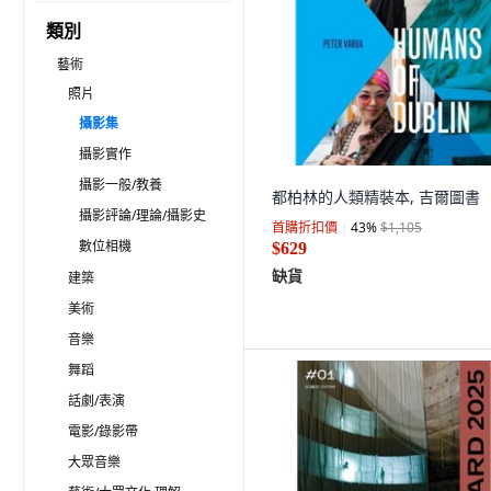
類別
藝術
照片
攝影集
攝影實作
攝影一般/教養
都柏林的人類精裝本, 吉爾圖書
攝影評論/理論/攝影史
首購折扣價
43
%
$1,105
數位相機
$629
缺貨
建築
美術
音樂
舞蹈
話劇/表演
電影/錄影帶
大眾音樂