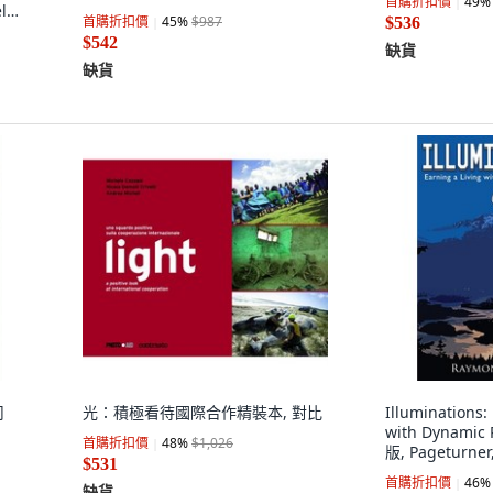
首購折扣價
49
%
elax
首購折扣價
45
%
$987
$536
 英
$542
缺貨
缺貨
司
光：積極看待國際合作精裝本, 對比
Illuminations:
with Dynamic
首購折扣價
48
%
$1,026
版, Pageturner
$531
英文
首購折扣價
46
%
缺貨