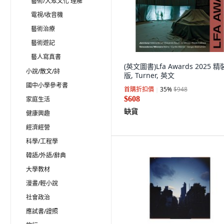
藝術/大眾文化 理解
電視/收音機
藝術治療
藝術遊記
藝人寫真書
(英文圖書)Lfa Awards 2025 精
小說/散文/詩
版, Turner, 英文
國中小學參考書
首購折扣價
35
%
$948
$608
家庭生活
缺貨
健康興趣
經濟經營
科學/工程學
韓語/外語/辭典
大學教材
漫畫/輕小說
社會政治
應試書/證照