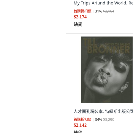
My Trips Ariund the World. R
While... 平裝版, Marika Lorez,
首購折扣價
31
%
$3,164
文
$2,174
缺貨
人才面孔精裝本, 特紐斯出版公
首購折扣價
34
%
$3,290
$2,142
缺貨