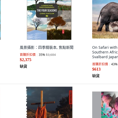
風景攝影：四季精裝本, 焦點新聞
On Safari with
Southern Afric
首購折扣價
35
%
$3,684
Svalbard Japan
$2,375
Himalayas...
首購折扣價
43
%
缺貨
Publishing, 
$613
缺貨