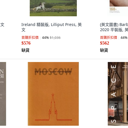
英文
Ireland 精裝版, Lilliput Press, 英
(英文圖書) Barb
文
2020 平裝版, 
首購折扣價
44
%
$1,036
首購折扣價
44
%
$576
$562
缺貨
缺貨