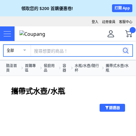
領取您的
$200
首購優惠卷!
打開 App
登入
註冊會員
客服中心
全部
酷澎首
首購專
餐廚用
容
水瓶/水壺/隨行
攜帶式水壺/水
頁
區
品
器
杯
瓶
攜帶式水壺/水瓶
篩選器