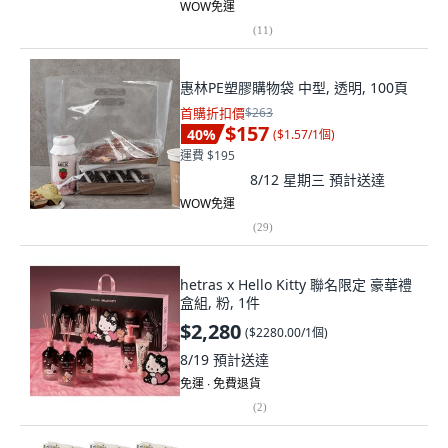
WOW免運
(
11
)
惠林PE塑膠購物袋 中型, 透明, 100頁
首購折扣價
$263
$157
40
%
(
$1.57/1個
)
運費 $195
8/12 星期三
預計送達
WOW免運
(
29
)
hetras x Hello Kitty 聯名限定 豪華禮
盒組, 粉, 1件
$2,280
(
$2280.00/1個
)
8/19
預計送達
免運 ∙ 免費退貨
(
2
)