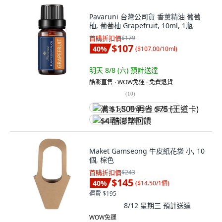
Pavaruni 台灣公司貨 香薰精油 葡萄
柚, 葡萄柚 Grapefruit, 10ml, 1瓶
首購折扣價
$179
$107
40
%
(
$107.00/10ml
)
明天 8/8 (六)
預計送達
酷澎直售 ∙ WOW免運 ∙ 免費退貨
(
10
)
满 $1,500 再省 $75 (王道卡)
$4 酷澎幣回饋
Maket Gamseong 牛皮紙花袋 小, 10
個, 棕色
首購折扣價
$243
$145
40
%
(
$14.50/1個
)
運費 $195
8/12 星期三
預計送達
WOW免運