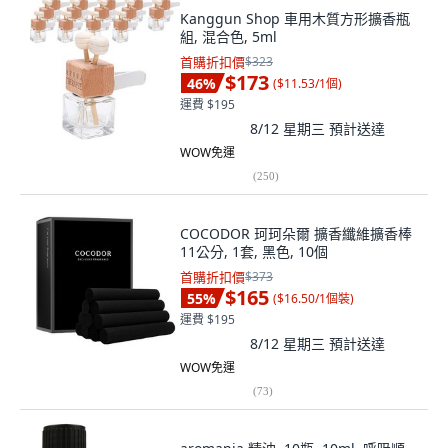
Kanggun Shop 車用木質方形擴香瓶
組, 混合色, 5ml
首購折扣價
$323
$173
46
%
(
$11.53/1個
)
運費 $195
8/12 星期三
預計送達
WOW免運
(
250
)
COCODOR 珂珂朵爾 擴香纖維擴香棒
11公分, 1套, 黑色, 10個
首購折扣價
$373
$165
55
%
(
$16.50/1個裝
)
運費 $195
8/12 星期三
預計送達
WOW免運
(
73
)