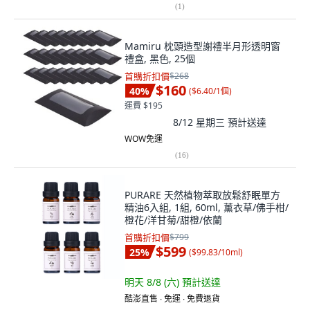
(
1
)
Mamiru 枕頭造型謝禮半月形透明窗
禮盒, 黑色, 25個
首購折扣價
$268
$160
40
%
(
$6.40/1個
)
運費 $195
8/12 星期三
預計送達
WOW免運
(
16
)
PURARE 天然植物萃取放鬆舒眠單方
精油6入組, 1組, 60ml, 薰衣草/佛手柑/
橙花/洋甘菊/甜橙/依蘭
首購折扣價
$799
$599
25
%
(
$99.83/10ml
)
明天 8/8 (六)
預計送達
酷澎直售 ∙ 免運 ∙ 免費退貨