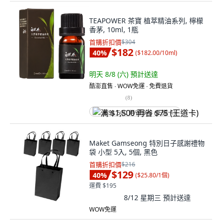
TEAPOWER 茶寶 植萃精油系列, 檸檬
香茅, 10ml, 1瓶
首購折扣價
$304
$182
40
%
(
$182.00/10ml
)
明天 8/8 (六)
預計送達
酷澎直售 ∙ WOW免運 ∙ 免費退貨
(
8
)
满 $1,500 再省 $75 (王道卡)
Maket Gamseong 特別日子感謝禮物
袋 小型 5入, 5個, 黑色
首購折扣價
$216
$129
40
%
(
$25.80/1個
)
運費 $195
8/12 星期三
預計送達
WOW免運