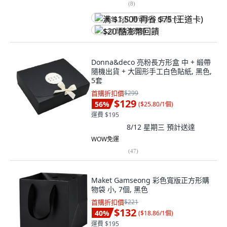
(
8
)
满 $1,500 再省 $75 (王道卡)
$20 酷澎幣回饋
Donna&deco 亮粉長方形盒 中 + 緞帶
隨機出貨 + 大圓形手工白色貼紙, 黑色,
5套
首購折扣價
$299
$129
56
%
(
$25.80/1個
)
運費 $195
8/12 星期三
預計送達
WOW免運
(
47
)
Maket Gamseong 彩色寬版正方形購
物袋 小, 7個, 黑色
首購折扣價
$221
$132
40
%
(
$18.86/1個
)
運費 $195