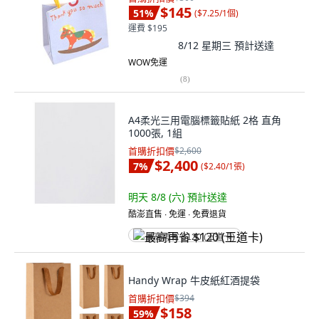
$145
51
%
(
$7.25/1個
)
運費 $195
8/12 星期三
預計送達
WOW免運
(
8
)
A4柔光三用電腦標籤貼紙 2格 直角
1000張, 1組
首購折扣價
$2,600
$2,400
7
%
(
$2.40/1張
)
明天 8/8 (六)
預計送達
酷澎直售 ∙ 免運 ∙ 免費退貨
最高再省 $120 (王道卡)
Handy Wrap 牛皮紙紅酒提袋
首購折扣價
$394
$158
59
%