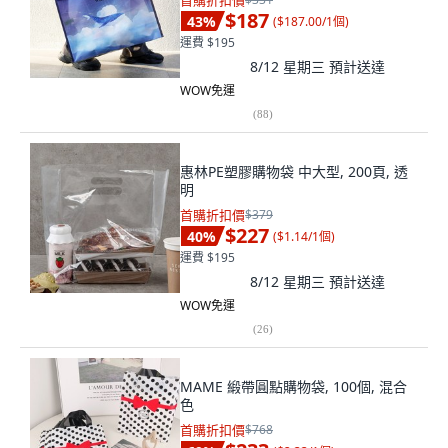
首購折扣價
$187
43
%
(
$187.00/1個
)
運費 $195
8/12 星期三
預計送達
WOW免運
(
88
)
惠林PE塑膠購物袋 中大型, 200頁, 透
明
首購折扣價
$379
$227
40
%
(
$1.14/1個
)
運費 $195
8/12 星期三
預計送達
WOW免運
(
26
)
MAME 緞帶圓點購物袋, 100個, 混合
色
首購折扣價
$768