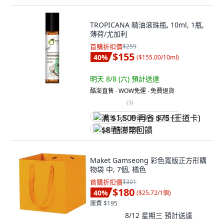
TROPICANA 精油滾珠瓶, 10ml, 1瓶,
薄荷/尤加利
首購折扣價
$259
$155
40
%
(
$155.00/10ml
)
明天 8/8 (六)
預計送達
酷澎直售 ∙ WOW免運 ∙ 免費退貨
(
3
)
满 $1,500 再省 $75 (王道卡)
$8 酷澎幣回饋
Maket Gamseong 彩色寬版正方形購
物袋 中, 7個, 橘色
首購折扣價
$301
$180
40
%
(
$25.72/1個
)
運費 $195
8/12 星期三
預計送達