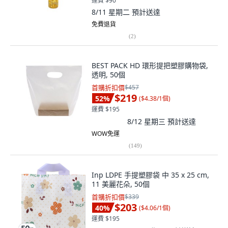
運費 $90
8/11 星期二
預計送達
免費退貨
(
2
)
BEST PACK HD 環形提把塑膠購物袋,
透明, 50個
首購折扣價
$457
$219
52
%
(
$4.38/1個
)
運費 $195
8/12 星期三
預計送達
WOW免運
(
149
)
Inp LDPE 手提塑膠袋 中 35 x 25 cm,
11 美麗花朵, 50個
首購折扣價
$339
$203
40
%
(
$4.06/1個
)
運費 $195