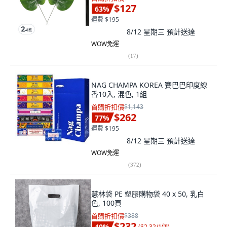
$127
63
%
運費 $195
8/12 星期三
預計送達
WOW免運
(
17
)
NAG CHAMPA KOREA 賽巴巴印度線
香10入, 混色, 1組
首購折扣價
$1,143
$262
77
%
運費 $195
8/12 星期三
預計送達
WOW免運
(
372
)
慧林袋 PE 塑膠購物袋 40 x 50, 乳白
色, 100頁
首購折扣價
$388
$232
40
%
(
$2.32/1個
)