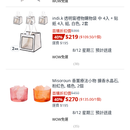
WOW免運
indi.k 透明窗禮物購物袋 中 4入 + 貼
紙 4入 組, 白色, 2套
首購折扣價
$366
$219
40
%
(
$109.50/1個
)
運費 $195
8/12 星期三
預計送達
WOW免運
(
30
)
Misoroun 香薰療法小物 擴香水晶石,
粉紅色, 橘色, 2個
首購折扣價
$450
$270
40
%
(
$135.00/1個
)
運費 $195
8/12 星期三
預計送達
WOW免運
(
35
)