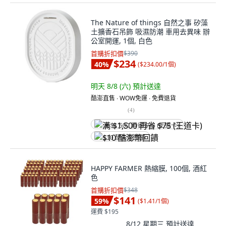
The Nature of things 自然之事 矽藻
土擴香石吊飾 吸濕防潮 車用去異味 辦
公室開運, 1個, 白色
首購折扣價
$390
$234
40
%
(
$234.00/1個
)
明天 8/8 (六)
預計送達
酷澎直售 ∙ WOW免運 ∙ 免費退貨
(
4
)
满 $1,500 再省 $75 (王道卡)
$10 酷澎幣回饋
HAPPY FARMER 熱縮膜, 100個, 酒紅
色
首購折扣價
$348
$141
59
%
(
$1.41/1個
)
運費 $195
8/12 星期三
預計送達