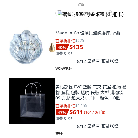
(
76
)
满 $1,500 再省 $75 (王道卡)
Made in Co 玻璃貝殼線香座, 高腳
首購折扣價
$225
$135
40
%
運費 $195
8/12 星期三
預計送達
WOW免運
美化部長 PVC 塑膠 花束 花盆 植物 禮
物 蛋糕 包裝 透明 長版 大型 購物袋
09 方形 超大尺寸, 單一顏色, 10個
首購折扣價
$1,155
$611
47
%
(
$61.10/1個
)
運費 $195
8/12 星期三
預計送達
免運