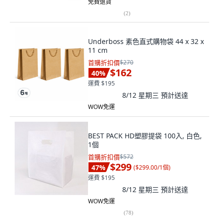
免費退貨
(
2
)
Underboss 素色直式購物袋 44 x 32 x
11 cm
首購折扣價
$270
$162
40
%
運費 $195
8/12 星期三
預計送達
WOW免運
BEST PACK HD塑膠提袋 100入, 白色,
1個
首購折扣價
$572
$299
47
%
(
$299.00/1個
)
運費 $195
8/12 星期三
預計送達
WOW免運
(
78
)