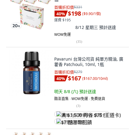
首購折扣價
$331
$198
40
%
(
$9.90/1個
)
運費 $195
8/12 星期三
預計送達
WOW免運
(
35
)
Pavaruni 台灣公司貨 純單方精油, 廣
藿香 Patchouli, 10ml, 1瓶
首購折扣價
$279
$167
40
%
(
$167.00/10ml
)
明天 8/8 (六)
預計送達
酷澎直售 ∙ WOW免運 ∙ 免費退貨
(
3
)
满 $1,500 再省 $75 (王道卡)
$7 酷澎幣回饋