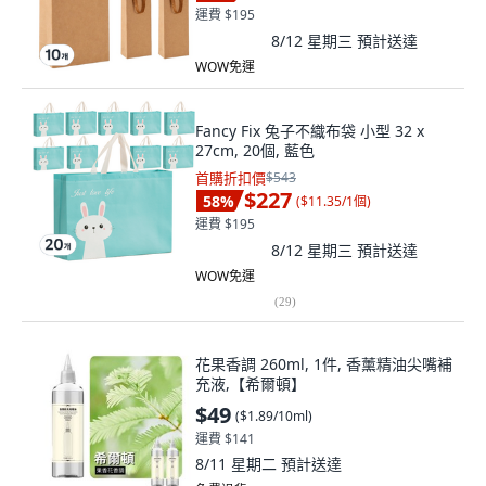
運費 $195
8/12 星期三
預計送達
WOW免運
Fancy Fix 兔子不織布袋 小型 32 x
27cm, 20個, 藍色
首購折扣價
$543
$227
58
%
(
$11.35/1個
)
運費 $195
8/12 星期三
預計送達
WOW免運
(
29
)
花果香調 260ml, 1件, 香薰精油尖嘴補
充液,【希爾頓】
$49
(
$1.89/10ml
)
運費 $141
8/11 星期二
預計送達