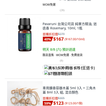
WOW免運
(
28
)
Pavaruni 台灣公司貨 純單方精油, 迷
迭香 Rosemary, 10ml, 1瓶
首購折扣價
$279
$167
40
%
(
$167.00/10ml
)
明天 8/8 (六)
預計送達
酷澎直售 ∙ WOW免運 ∙ 免費退貨
(
8
)
满 $1,500 再省 $75 (王道卡)
$7 酷澎幣回饋
車用擴香容器木蓋 5ml 3入 + 三角木
蓋 8ml 3入 組, 混合顏色
首購折扣價
$305
$123
59
%
(
$123.00/1個
)