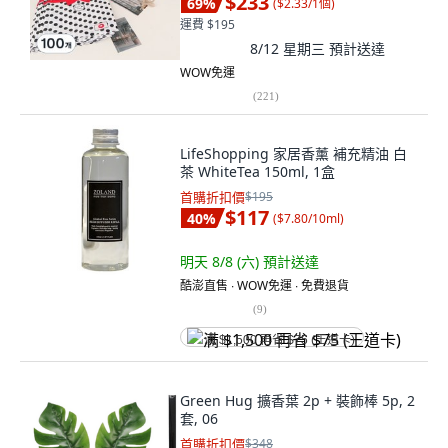
$233
69
%
(
$2.33/1個
)
運費 $195
8/12 星期三
預計送達
WOW免運
(
221
)
LifeShopping 家居香薰 補充精油 白
茶 WhiteTea 150ml, 1盒
首購折扣價
$195
$117
40
%
(
$7.80/10ml
)
明天 8/8 (六)
預計送達
酷澎直售 ∙ WOW免運 ∙ 免費退貨
(
9
)
满 $1,500 再省 $75 (王道卡)
Green Hug 擴香葉 2p + 裝飾棒 5p, 2
套, 06
首購折扣價
$348