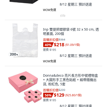
8/12 星期三
預計送達
WOW免運
(
15
)
Inp 雙提把塑膠袋 6號 32 x 50 cm, 透
明素面, 200個
首購折扣價
$364
$218
40
%
(
$1.09/1個
)
運費 $195
8/12 星期三
預計送達
WOW免運
Donna&deco 亮片長方形中號禮物盒
+ 大圓形手工黑色貼紙 + 緞帶隨機出
貨, 粉紅色, 5套
首購折扣價
$299
$129
56
%
(
$25.80/1個
)
運費 $195
8/12 星期三
預計送達