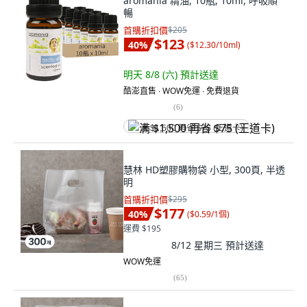
aromania 精油, 10瓶, 10ml, 呼吸順
暢
首購折扣價
$205
$123
40
%
(
$12.30/10ml
)
明天 8/8 (六)
預計送達
酷澎直售 ∙ WOW免運 ∙ 免費退貨
(
6
)
满 $1,500 再省 $75 (王道卡)
慧林 HD塑膠購物袋 小型, 300頁, 半透
明
首購折扣價
$295
$177
40
%
(
$0.59/1個
)
運費 $195
8/12 星期三
預計送達
WOW免運
(
65
)