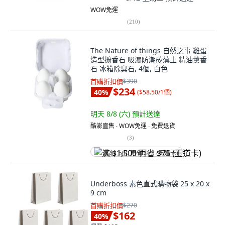
WOW免運
(
210
)
The Nature of things 自然之事 雞蛋
造型擴香石 吸濕防潮矽藻土 精油薰香
石 冰箱除臭石, 4個, 白色
首購折扣價
$390
$234
40
%
(
$58.50/1個
)
明天 8/8 (六)
預計送達
酷澎直售 ∙ WOW免運 ∙ 免費退貨
(
3
)
满 $1,500 再省 $75 (王道卡)
Underboss 素色直式購物袋 25 x 20 x
9 cm
首購折扣價
$270
$162
40
%