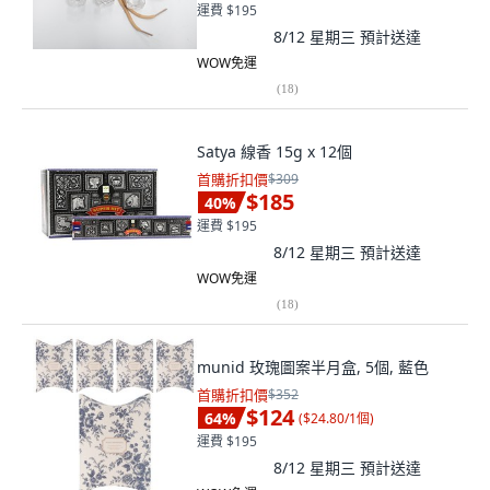
運費 $195
8/12 星期三
預計送達
WOW免運
(
18
)
Satya 線香 15g x 12個
首購折扣價
$309
$185
40
%
運費 $195
8/12 星期三
預計送達
WOW免運
(
18
)
munid 玫瑰圖案半月盒, 5個, 藍色
首購折扣價
$352
$124
64
%
(
$24.80/1個
)
運費 $195
8/12 星期三
預計送達