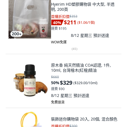
Hyerim HD塑膠購物袋 中大型, 半透
明, 200頁
首購折扣價
$353
$211
40
%
(
$1.06/1個
)
運費 $195
8/12 星期三
預計送達
WOW免運
(
41
)
原木香 純天然精油 COA認證, 1件,
10ml, 台灣檜木(紅檜)精油
$660
$329
50
%
(
$329.00/10ml
)
運費 $90
8/12 星期三
預計送達
免費退貨
裝飾迷你購物袋 20入, 20個, 混合顏色
首購折扣價
$300