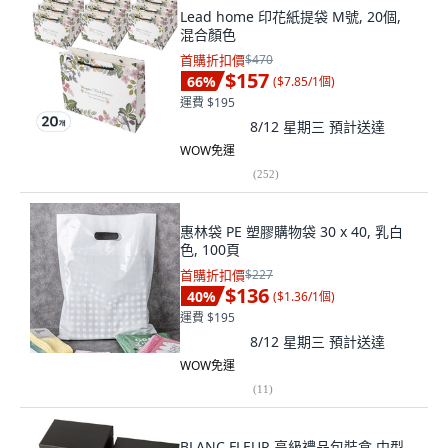
Lead home 印花紙提袋 M號, 20個,
混合顏色
首購折扣價
$470
$157
66
%
(
$7.85/1個
)
運費 $195
8/12 星期三
預計送達
WOW免運
(
252
)
惠林袋 PE 塑膠購物袋 30 x 40, 乳白
色, 100頁
首購折扣價
$227
$136
40
%
(
$1.36/1個
)
運費 $195
8/12 星期三
預計送達
WOW免運
(
11
)
BLANC FLEUR 高級禮品包裝盒 中型,