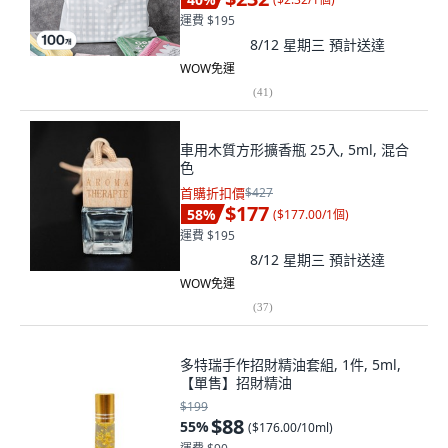
運費 $195
8/12 星期三
預計送達
WOW免運
(
41
)
車用木質方形擴香瓶 25入, 5ml, 混合
色
首購折扣價
$427
$177
58
%
(
$177.00/1個
)
運費 $195
8/12 星期三
預計送達
WOW免運
(
37
)
多特瑞手作招財精油套組, 1件, 5ml,
【單售】招財精油
$199
$88
55
%
(
$176.00/10ml
)