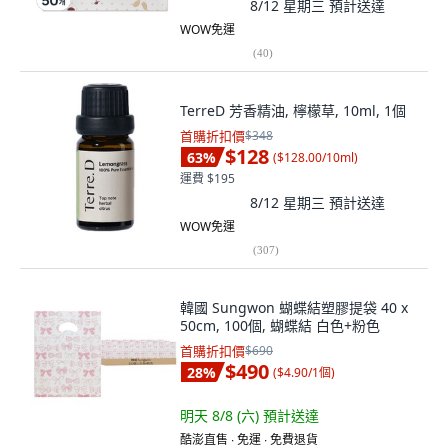
8/12 星期三
預計送達
WOW免運
(
40
)
TerreD 芳香精油, 檸檬草, 10ml, 1個
首購折扣價
$348
$128
63
%
(
$128.00/10ml
)
運費 $195
8/12 星期三
預計送達
WOW免運
(
307
)
韓國 Sungwon 蝴蝶結塑膠提袋 40 x
50cm, 100個, 蝴蝶結 白色+粉色
首購折扣價
$690
$490
28
%
(
$4.90/1個
)
明天 8/8 (六)
預計送達
酷澎直售 ∙ 免運 ∙ 免費退貨