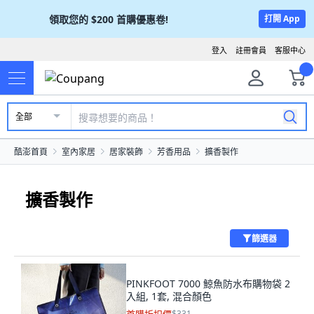
領取您的
$200
首購優惠卷!
打開 App
登入
註冊會員
客服中心
全部
酷澎首頁
室內家居
居家裝飾
芳香用品
擴香製作
擴香製作
篩選器
PINKFOOT 7000 鯨魚防水布購物袋 2
入組, 1套, 混合顏色
$331