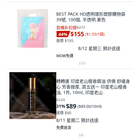
BEST PACK HD透明環形塑膠購物袋
39號, 100個, 半透明 素色
首購折扣價
$277
$155
44
%
(
$1.55/1個
)
運費 $195
8/12 星期三
預計送達
WOW免運
(
15
)
轉轉運 印度老山檀香精油 供佛 舒緩身
心 芳香按摩, 買五送一 印度老山檀香
油, 1件, 10ml, 印度老山
$129
$89
31
%
(
$89.00/10ml
)
運費 $90
8/11 星期二
預計送達
免費退貨
(
4
)