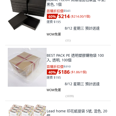
黑色, 1個
首購折扣價
$541
$214
60
%
(
$214.00/1個
)
運費 $195
8/12 星期三
預計送達
WOW免運
(
11
)
BEST PACK PE 透明塑膠購物袋 100
入, 透明, 100個
首購折扣價
$310
$186
40
%
(
$1.86/1個
)
運費 $195
8/12 星期三
預計送達
WOW免運
(
1039
)
Lead home 印花紙提袋 S號, 混色, 20
個