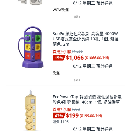
8/12 星期三
預計送達
WOW免運
(
68
)
SooPii 繽紛色彩設計 高容量 4000W
USB塔式安全延長線 10孔, 1個, 紫羅
蘭色, 2m
首購折扣價
$1,266
$1,066
15
%
(
$1066.00/1個
)
8/12 星期三
預計送達
免運
(
38
)
EcoPowerTap 韓國製造 獨個過載斷電
彩色4孔延長線, 40cm, 1個, 奶油香草
首購折扣價
$352
$199
43
%
(
$199.00/1個
)
運費 $195
8/12 星期三
預計送達