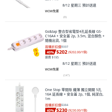
8/12 星期三
預計送達
WOW免運
(
8
)
Gs&tap 整合型省電型4孔延長線 GS-
C16A4 + 安全蓋 2p, 3.5m, 混合顏色 +
隨機出貨, 1個
首購折扣價
$337
$202
40
%
(
$202.00/1個
)
運費 $195
8/12 星期三
預計送達
WOW免運
(
147
)
One Stop 零間隙 纖薄 獨立開關 5孔
16A 延長線 + 安全蓋 2p, 1個, 純潔白,
1m
首購折扣價
$384
$230
40
%
(
$230.00/1個
)