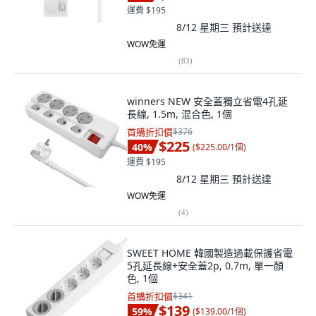
運費 $195
8/12 星期三
預計送達
WOW免運
(
83
)
winners NEW 安全蓋獨立省電4孔延
長線, 1.5m, 混合色, 1個
首購折扣價
$376
$225
40
%
(
$225.00/1個
)
運費 $195
8/12 星期三
預計送達
WOW免運
(
4
)
SWEET HOME 韓國製造過載保護省電
5孔延長線+安全蓋2p, 0.7m, 單一顏
色, 1個
首購折扣價
$341
$139
59
%
(
$139.00/1個
)