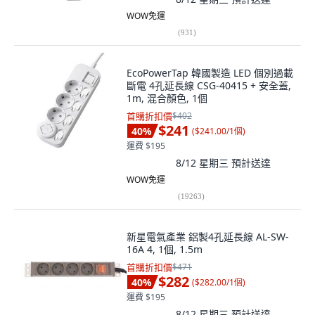
WOW免運
(
931
)
EcoPowerTap 韓國製造 LED 個別過載
斷電 4孔延長線 CSG-40415 + 安全蓋,
1m, 混合顏色, 1個
首購折扣價
$402
$241
40
%
(
$241.00/1個
)
運費 $195
8/12 星期三
預計送達
WOW免運
(
19263
)
新星電氣產業 鋁製4孔延長線 AL-SW-
16A 4, 1個, 1.5m
首購折扣價
$471
$282
40
%
(
$282.00/1個
)
運費 $195
8/12 星期三
預計送達