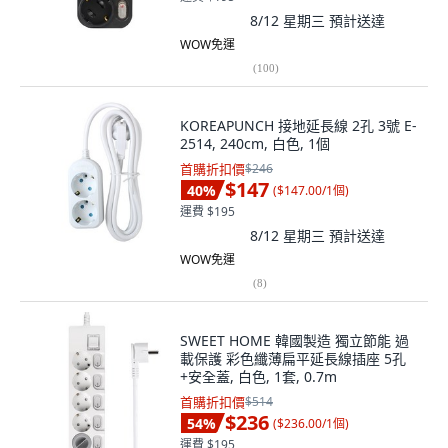
8/12 星期三
預計送達
WOW免運
(
100
)
KOREAPUNCH 接地延長線 2孔 3號 E-
2514, 240cm, 白色, 1個
首購折扣價
$246
$147
40
%
(
$147.00/1個
)
運費 $195
8/12 星期三
預計送達
WOW免運
(
8
)
SWEET HOME 韓國製造 獨立節能 過
載保護 彩色纖薄扁平延長線插座 5孔
+安全蓋, 白色, 1套, 0.7m
首購折扣價
$514
$236
54
%
(
$236.00/1個
)
運費 $195