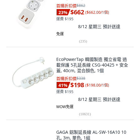
首購折扣價
$862
$662
23
%
(
$662.00/1個
)
運費 $195
8/12 星期三
預計送達
免運
(
235
)
EcoPowerTap 韓國製造 獨立省電 過
載保護 5孔延長線 CSG-40425 + 安全
蓋, 40cm, 混合顏色, 1個
首購折扣價
$338
$198
41
%
(
$198.00/1個
)
運費 $195
8/12 星期三
預計送達
WOW免運
(
10631
)
GAGA 鋁製延長線 AL-SW-16A10 10
孔, 3m, 單色, 1組