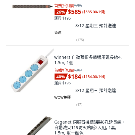
首購折扣價
$796
$585
26
%
(
$585.00/1個
)
運費 $195
8/12 星期三
預計送達
免運
(
175
)
winners 自動蓋帽多擊通用延長線4,
1.5m, 1個
首購折扣價
$307
$184
40
%
(
$184.00/1個
)
運費 $195
8/12 星期三
預計送達
WOW免運
(
47
)
Gaganet 伺服器機櫃鋁製8孔延長線 +
自動滅火119防火貼紙2入組, 1套,
1.5m, 單一顏色