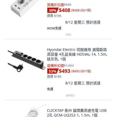
首購折扣價
$669
$408
39
%
(
$408.00/1個
)
運費 $195
8/12 星期三
預計送達
WOW免運
(
62
)
Hyundai Electric 伺服器用 漏電斷路
高容量 4孔延長線 HDSVAL-14, 1.5m,
鈦灰色, 1個
首購折扣價
$1,052
$493
53
%
(
$493.00/1個
)
運費 $195
8/12 星期三
預計送達
免運
(
6565
)
CLICKTAP 泰州 貓頭鷹高速充電 USB
2孔 QCM-UQ2S2-1, 1.5m, 1個