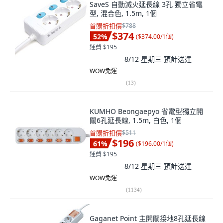
SaveS 自動滅火延長線 3孔 獨立省電
型, 混合色, 1.5m, 1個
首購折扣價
$788
$374
52
%
(
$374.00/1個
)
運費 $195
8/12 星期三
預計送達
WOW免運
(
13
)
KUMHO Beongaepyo 省電型獨立開
關6孔延長線, 1.5m, 白色, 1個
首購折扣價
$511
$196
61
%
(
$196.00/1個
)
運費 $195
8/12 星期三
預計送達
WOW免運
(
1134
)
Gaganet Point 主開關接地8孔延長線