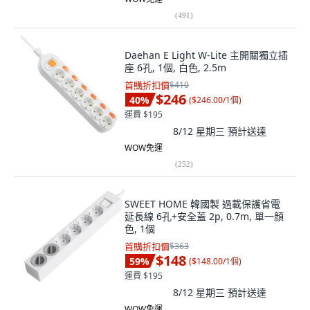
(
491
)
Daehan E Light W-Lite 主開關獨立插
座 6孔, 1個, 白色, 2.5m
首購折扣價
$410
$246
40
%
(
$246.00/1個
)
運費 $195
8/12 星期三
預計送達
WOW免運
(
252
)
SWEET HOME 韓國製 過載保護省電
延長線 6孔+安全蓋 2p, 0.7m, 單一顏
色, 1個
首購折扣價
$363
$148
59
%
(
$148.00/1個
)
運費 $195
8/12 星期三
預計送達
WOW免運