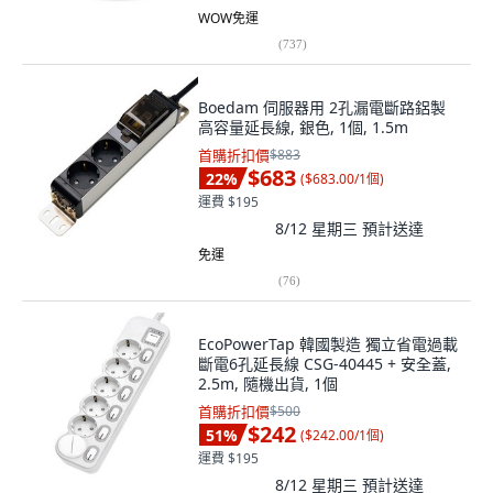
WOW免運
(
737
)
Boedam 伺服器用 2孔漏電斷路鋁製
高容量延長線, 銀色, 1個, 1.5m
首購折扣價
$883
$683
22
%
(
$683.00/1個
)
運費 $195
8/12 星期三
預計送達
免運
(
76
)
EcoPowerTap 韓國製造 獨立省電過載
斷電6孔延長線 CSG-40445 + 安全蓋,
2.5m, 隨機出貨, 1個
首購折扣價
$500
$242
51
%
(
$242.00/1個
)
運費 $195
8/12 星期三
預計送達