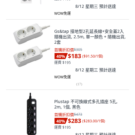
8/12 星期三
預計送達
WOW免運
Gs&tap 接地型2孔延長線+安全蓋2入
隨機出貨, 2.5m, 單一顏色 + 隨機出貨,
2套
首購折扣價
$305
$183
40
%
(
$91.50/1個
)
運費 $195
8/12 星期三
預計送達
WOW免運
(
17
)
Plustap 不可換線式多孔插座 5孔,
2m, 1個, 黑色
首購折扣價
$473
$283
40
%
(
$283.00/1個
)
運費 $195
8/12 星期三
預計送達