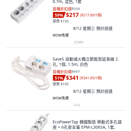
0.7m, 混色, 1套
首購折扣價
$534
$217
59
%
(
$217.00/1個
)
運費 $195
8/12 星期三
預計送達
WOW免運
(
2348
)
SaveS 自動滅火獨立節能型延長線 2
孔, 1個, 1.5m, 白色
首購折扣價
$697
$341
51
%
(
$341.00/1個
)
運費 $195
8/12 星期三
預計送達
WOW免運
(
15
)
EcoPowerTap 韓國製造 移動式多孔插
座 + 6孔安全蓋 EPM-L306SA, 1套,