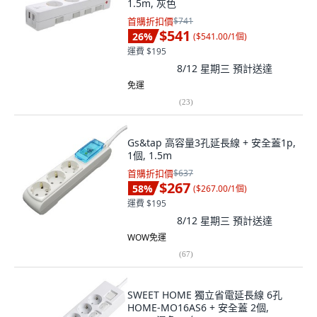
1.5m, 灰色
首購折扣價
$741
$541
26
%
(
$541.00/1個
)
運費 $195
8/12 星期三
預計送達
免運
(
23
)
Gs&tap 高容量3孔延長線 + 安全蓋1p,
1個, 1.5m
首購折扣價
$637
$267
58
%
(
$267.00/1個
)
運費 $195
8/12 星期三
預計送達
WOW免運
(
67
)
SWEET HOME 獨立省電延長線 6孔
HOME-MO16AS6 + 安全蓋 2個,