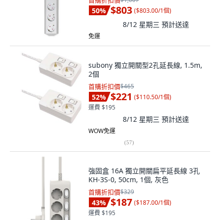
首購折扣價
$803
50
%
(
$803.00/1個
)
8/12 星期三
預計送達
免運
subony 獨立開關型2孔延長線, 1.5m,
2個
首購折扣價
$465
$221
52
%
(
$110.50/1個
)
運費 $195
8/12 星期三
預計送達
WOW免運
(
57
)
強固盒 16A 獨立開關扁平延長線 3孔
KH-3S-0, 50cm, 1個, 灰色
首購折扣價
$329
$187
43
%
(
$187.00/1個
)
運費 $195