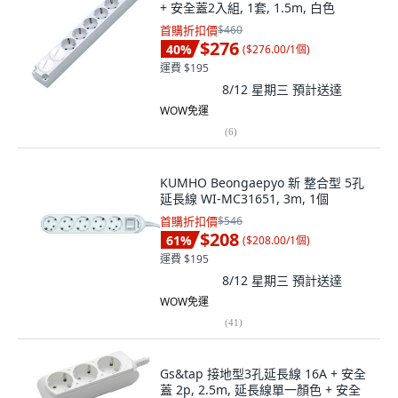
+ 安全蓋2入組, 1套, 1.5m, 白色
首購折扣價
$460
$276
40
%
(
$276.00/1個
)
運費 $195
8/12 星期三
預計送達
WOW免運
(
6
)
KUMHO Beongaepyo 新 整合型 5孔
延長線 WI-MC31651, 3m, 1個
首購折扣價
$546
$208
61
%
(
$208.00/1個
)
運費 $195
8/12 星期三
預計送達
WOW免運
(
41
)
Gs&tap 接地型3孔延長線 16A + 安全
蓋 2p, 2.5m, 延長線單一顏色 + 安全