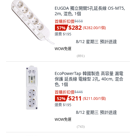
EUGDA 獨立開關5孔延長線 OS-MT5,
2m, 混色, 1個
首購折扣價
$658
$282
57
%
(
$282.00/1個
)
運費 $195
8/12 星期三
預計送達
WOW免運
(
891
)
EcoPowerTap 韓國製造 高容量 漏電
保護 延長線 電線型 2孔, 40cm, 混合
色, 1個
首購折扣價
$446
$211
52
%
(
$211.00/1個
)
運費 $195
8/12 星期三
預計送達
WOW免運
(
743
)