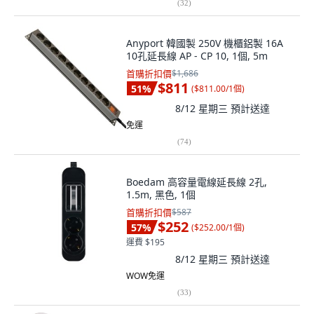
(
32
)
Anyport 韓國製 250V 機櫃鋁製 16A
10孔延長線 AP - CP 10, 1個, 5m
首購折扣價
$1,686
$811
51
%
(
$811.00/1個
)
8/12 星期三
預計送達
免運
(
74
)
Boedam 高容量電線延長線 2孔,
1.5m, 黑色, 1個
首購折扣價
$587
$252
57
%
(
$252.00/1個
)
運費 $195
8/12 星期三
預計送達
WOW免運
(
33
)