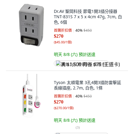
Dr.AV 聖岡科技 節電1開3插分接器
TNT-831S 7 x 5 x 4cm 47g, 7cm, 白
色, 6個
首購折扣價
40
%
$450
$270
(
$45.00/1個
)
明天 8/8 (六)
預計送達
满 $1,500 再省 $75 (王道卡)
Tyson 太順電業 3孔4開3插防雷擊延
長線插座, 2.7m, 白色, 1條
首購折扣價
40
%
$450
$270
(
$270.00/1個
)
明天 8/8 (六)
預計送達
(
3
)