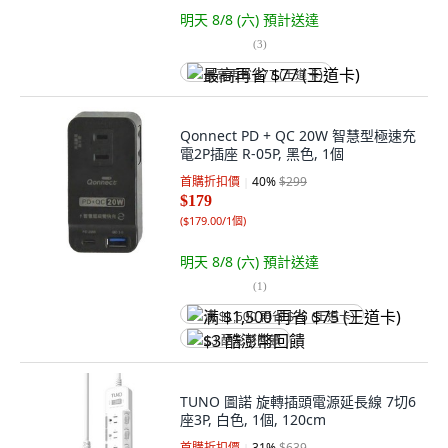
明天 8/8 (六)
預計送達
(
3
)
最高再省 $77 (王道卡)
Qonnect PD + QC 20W 智慧型極速充
電2P插座 R-05P, 黑色, 1個
首購折扣價
40
%
$299
$179
(
$179.00/1個
)
明天 8/8 (六)
預計送達
(
1
)
满 $1,500 再省 $75 (王道卡)
$3 酷澎幣回饋
TUNO 圖諾 旋轉插頭電源延長線 7切6
座3P, 白色, 1個, 120cm
首購折扣價
31
%
$639