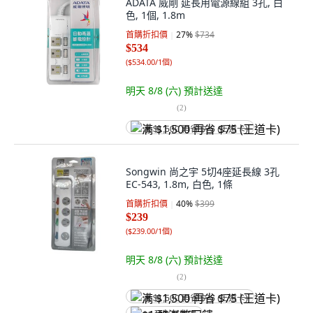
ADATA 威剛 延長用電源線組 3孔, 白
色, 1個, 1.8m
首購折扣價
27
%
$734
$534
(
$534.00/1個
)
明天 8/8 (六)
預計送達
(
2
)
满 $1,500 再省 $75 (王道卡)
Songwin 尚之宇 5切4座延長線 3孔
EC-543, 1.8m, 白色, 1條
首購折扣價
40
%
$399
$239
(
$239.00/1個
)
明天 8/8 (六)
預計送達
(
2
)
满 $1,500 再省 $75 (王道卡)