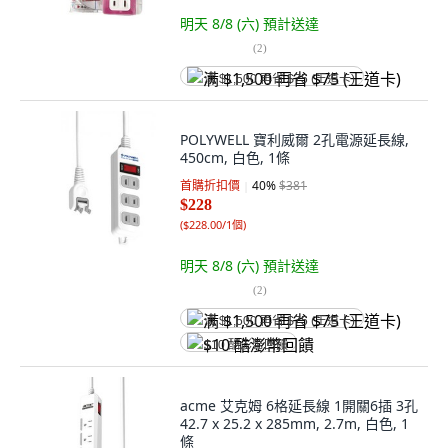
明天 8/8 (六)
預計送達
(
2
)
满 $1,500 再省 $75 (王道卡)
POLYWELL 寶利威爾 2孔電源延長線,
450cm, 白色, 1條
首購折扣價
40
%
$381
$228
(
$228.00/1個
)
明天 8/8 (六)
預計送達
(
2
)
满 $1,500 再省 $75 (王道卡)
$10 酷澎幣回饋
acme 艾克姆 6格延長線 1開關6插 3孔
42.7 x 25.2 x 285mm, 2.7m, 白色, 1
條