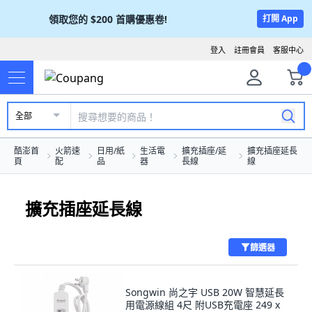
領取您的
$200
首購優惠卷!
打開 App
登入
註冊會員
客服中心
全部
酷澎首
火箭速
日用/紙
生活電
擴充插座/延
擴充插座延長
頁
配
品
器
長線
線
擴充插座延長線
篩選器
Songwin 尚之宇 USB 20W 智慧延長
用電源線組 4尺 附USB充電座 249 x