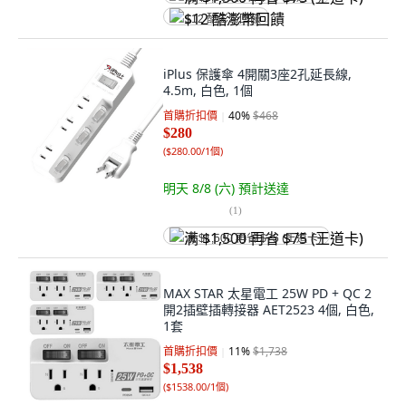
$12 酷澎幣回饋
iPlus 保護傘 4開關3座2孔延長線,
4.5m, 白色, 1個
首購折扣價
40
%
$468
$280
(
$280.00/1個
)
明天 8/8 (六)
預計送達
(
1
)
满 $1,500 再省 $75 (王道卡)
MAX STAR 太星電工 25W PD + QC 2
開2插壁插轉接器 AET2523 4個, 白色,
1套
首購折扣價
11
%
$1,738
$1,538
(
$1538.00/1個
)