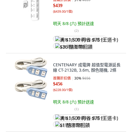
$439
(
$439.00/1個
)
明天 8/8 (六)
預計送達
(
2
)
满 $1,500 再省 $75 (王道卡)
$36 酷澎幣回饋
CENTENARY 成電牌 超值型電源延長
線 CT-2132B, 3.6m, 顏色隨機, 2條
首購折扣價
30
%
$656
$456
(
$228.00/1個
)
明天 8/8 (六)
預計送達
(
1
)
满 $1,500 再省 $75 (王道卡)
$1 酷澎幣回饋