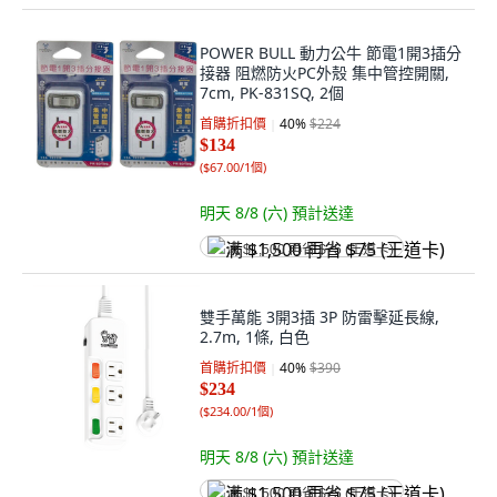
POWER BULL 動力公牛 節電1開3插分
接器 阻燃防火PC外殼 集中管控開關,
7cm, PK-831SQ, 2個
首購折扣價
40
%
$224
$134
(
$67.00/1個
)
明天 8/8 (六)
預計送達
满 $1,500 再省 $75 (王道卡)
雙手萬能 3開3插 3P 防雷擊延長線,
2.7m, 1條, 白色
首購折扣價
40
%
$390
$234
(
$234.00/1個
)
明天 8/8 (六)
預計送達
满 $1,500 再省 $75 (王道卡)