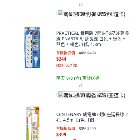
(
1
)
满 $1,500 再省 $75 (王道卡)
PRACTICAL 實用牌 7開6插6尺3P延長
線 PNA376-6, 延長線 白色 + 綠色 +
藍色 + 橘色, 1條, 1.8m
首購折扣價
40
%
$408
$244
(
$244.00/1個
)
明天 8/8 (六)
預計送達
(
2
)
满 $1,500 再省 $75 (王道卡)
CENTENARY 成電牌 6切6座延長線 2
孔, 4.5m, 白色, 1個
首購折扣價
33
%
$599
$399