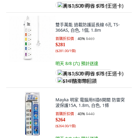
满 $1,500 再省 $75 (王道卡)
雙手萬能 過載防護延長線 6孔 TS-
366AS, 白色, 1個, 1.8m
首購折扣價
40
%
$469
$281
(
$281.00/1個
)
明天 8/8 (六)
預計送達
满 $1,500 再省 $75 (王道卡)
$14 酷澎幣回饋
Mayka 明家 電腦用6插6開關 防雷突
波保護15A, 1.8m, 白色, 1條
首購折扣價
40
%
$440
$264
(
$264.00/1個
)