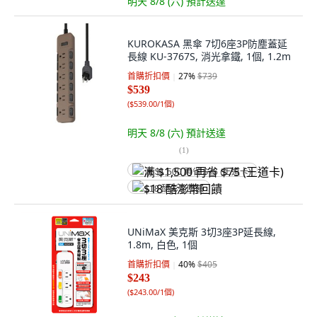
明天 8/8 (六)
預計送達
KUROKASA 黑傘 7切6座3P防塵蓋延
長線 KU-3767S, 消光拿鐵, 1個, 1.2m
首購折扣價
27
%
$739
$539
(
$539.00/1個
)
明天 8/8 (六)
預計送達
(
1
)
满 $1,500 再省 $75 (王道卡)
$18 酷澎幣回饋
UNiMaX 美克斯 3切3座3P延長線,
1.8m, 白色, 1個
首購折扣價
40
%
$405
$243
(
$243.00/1個
)