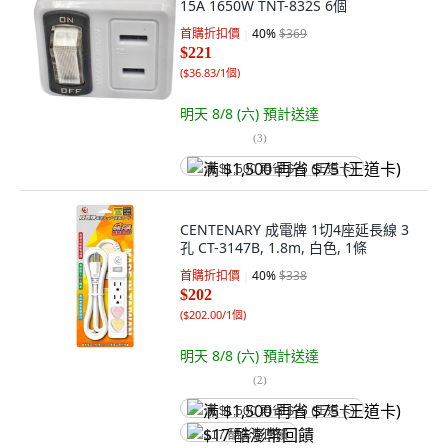
15A 1650W TNT-832S 6個
首購折扣價
40
%
$369
$221
(
$36.83/1個
)
明天 8/8 (六)
預計送達
(
3
)
满 $1,500 再省 $75 (王道卡)
CENTENARY 成電牌 1切4座延長線 3
孔 CT-3147B, 1.8m, 白色, 1條
首購折扣價
40
%
$338
$202
(
$202.00/1個
)
明天 8/8 (六)
預計送達
(
2
)
满 $1,500 再省 $75 (王道卡)
$17 酷澎幣回饋