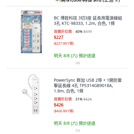
BC 博銓科技 3切3座 延長用電源線組
3孔 KTC-98333, 1.2m, 白色, 1條
首購折扣價
40
%
$379
$227
(
$227.00/1個
)
明天 8/8 (六)
預計送達
(
4
)
PowerSync 群加 USB 2埠 + 1開防雷
擊延長線 4孔 TPS314GB9018A,
1.8m, 白色, 1條
首購折扣價
31
%
$626
$426
(
$426.00/1個
)
明天 8/8 (六)
預計送達
(
5
)