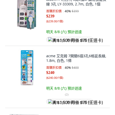
線 3孔 LY-33309, 2.7m, 白色, 1個
首購折扣價
40
%
$399
$239
(
$239.00/1個
)
明天 8/8 (六)
預計送達
满 $1,500 再省 $75 (王道卡)
acme 艾克姆 7開關6插3孔6格延長線,
1.8m, 白色, 1條
首購折扣價
40
%
$400
$240
(
$240.00/1個
)
明天 8/8 (六)
預計送達
(
2
)
满 $1,500 再省 $75 (王道卡)