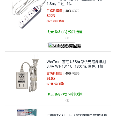
1.8m, 白色, 1個
首購折扣價
40
%
$372
$223
(
$223.00/1個
)
明天 8/8 (六)
預計送達
(
1
)
$11 酷澎幣回饋
WeiTien 威電 USB智慧快充電源線組
3.4A WT-1311U, 180cm, 白色, 1組
首購折扣價
40
%
$275
$165
(
$165.00/1個
)
明天 8/8 (六)
預計送達
(
2
)
LIBERTY 利百代 3開3插3P扁易拔延長