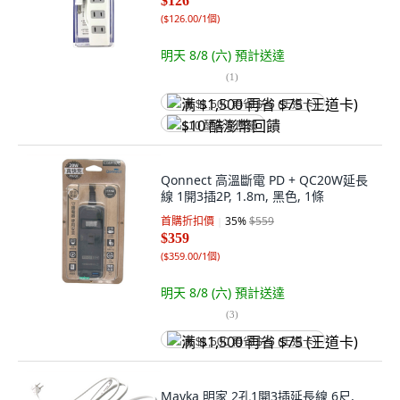
$126
(
$126.00/1個
)
明天 8/8 (六)
預計送達
(
1
)
满 $1,500 再省 $75 (王道卡)
$10 酷澎幣回饋
Qonnect 高溫斷電 PD + QC20W延長
線 1開3插2P, 1.8m, 黑色, 1條
首購折扣價
35
%
$559
$359
(
$359.00/1個
)
明天 8/8 (六)
預計送達
(
3
)
满 $1,500 再省 $75 (王道卡)
Mayka 明家 2孔1開3插延長線 6尺,