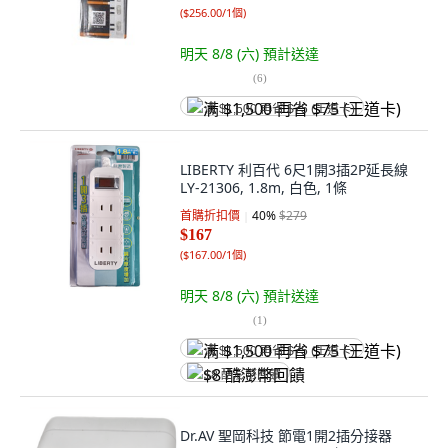
(
$256.00/1個
)
明天 8/8 (六)
預計送達
(
6
)
满 $1,500 再省 $75 (王道卡)
LIBERTY 利百代 6尺1開3插2P延長線
LY-21306, 1.8m, 白色, 1條
首購折扣價
40
%
$279
$167
(
$167.00/1個
)
明天 8/8 (六)
預計送達
(
1
)
满 $1,500 再省 $75 (王道卡)
$8 酷澎幣回饋
Dr.AV 聖岡科技 節電1開2插分接器