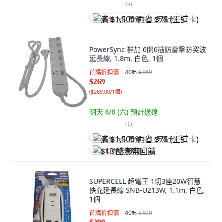
(
4
)
满 $1,500 再省 $75 (王道卡)
PowerSync 群加 6開6插防雷擊防突波
延長線, 1.8m, 白色, 1個
首購折扣價
40
%
$449
$269
(
$269.00/1個
)
明天 8/8 (六)
預計送達
(
1
)
满 $1,500 再省 $75 (王道卡)
$13 酷澎幣回饋
SUPERCELL 超電王 1切3座20W智慧
快充延長線 SNB-U213W, 1.1m, 白色,
1個
首購折扣價
40
%
$499