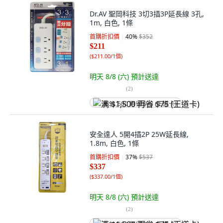
Dr.AV 聖岡科技 3切3插3P延長線 3孔,
1m, 白色, 1條
首購折扣價
40
%
$352
$211
(
$211.00/1個
)
明天 8/8 (六)
預計送達
(
2
)
满 $1,500 再省 $75 (王道卡)
安全達人 5開4插2P 25W延長線,
1.8m, 白色, 1條
首購折扣價
37
%
$537
$337
(
$337.00/1個
)
明天 8/8 (六)
預計送達
(
2
)