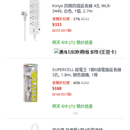
Kinyo 四開四插延長線 4孔 WLR-
3449, 白色, 1個, 2.7m
首購折扣價
37
%
$533
$333
(
$333.00/1個
)
明天 8/8 (六)
預計送達
满 $1,500 再省 $75 (王道卡)
SUPERCELL 超電王 1開6插電腦延長線
3孔, 1.8m, 顏色隨機, 1條
首購折扣價
40
%
$280
$168
(
$168.00/1個
)
明天 8/8 (六)
預計送達
(
3
)
家中寶 防雷擊1開4座電源線