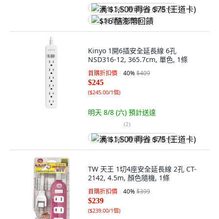
满 $1,500 再省 $75 (王道卡)
$16 酷澎幣回饋
Kinyo 1開6插安全延長線 6孔
NSD316-12, 365.7cm, 單色, 1條
首購折扣價
40
%
$409
$245
(
$245.00/1個
)
明天 8/8 (六)
預計送達
(
2
)
满 $1,500 再省 $75 (王道卡)
TW 天王 1切4座安全延長線 2孔 CT-
2142, 4.5m, 顏色隨機, 1條
首購折扣價
40
%
$399
$239
(
$239.00/1個
)