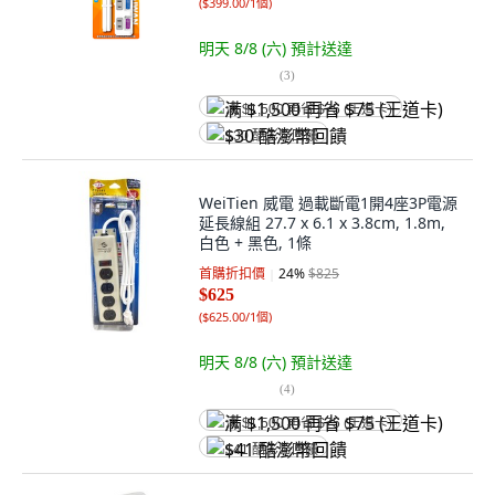
(
$399.00/1個
)
明天 8/8 (六)
預計送達
(
3
)
满 $1,500 再省 $75 (王道卡)
$30 酷澎幣回饋
WeiTien 威電 過載斷電1開4座3P電源
延長線組 27.7 x 6.1 x 3.8cm, 1.8m,
白色 + 黑色, 1條
首購折扣價
24
%
$825
$625
(
$625.00/1個
)
明天 8/8 (六)
預計送達
(
4
)
满 $1,500 再省 $75 (王道卡)
$41 酷澎幣回饋