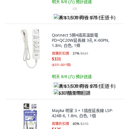
明天 8/8 (六)
預計送達
(
3
)
满 $1,500 再省 $75 (王道卡)
Qonnect 5開4插高溫斷電
PD+QC20W延長線 3孔 K-60PN,
1.8m, 白色, 1條
首購折扣價
37
%
$531
$331
(
$331.00/1個
)
明天 8/8 (六)
預計送達
满 $1,500 再省 $75 (王道卡)
$30 酷澎幣回饋
Mayka 明家 3 + 1插座延長線 LSP-
424B-6, 1.8m, 白色, 1個
首購折扣價
40
%
$210