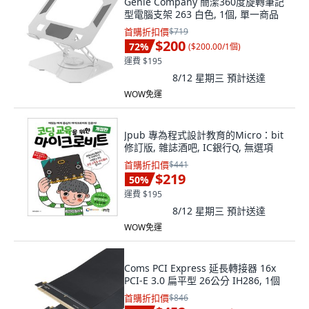
Genie Company 簡潔360度旋轉筆記
型電腦支架 263 白色, 1個, 單一商品
首購折扣價
$719
$200
72
%
(
$200.00/1個
)
運費 $195
8/12 星期三
預計送達
WOW免運
Jpub 專為程式設計教育的Micro：bit
修訂版, 雜誌酒吧, IC銀行Q, 無選項
首購折扣價
$441
$219
50
%
運費 $195
8/12 星期三
預計送達
WOW免運
Coms PCI Express 延長轉接器 16x
PCI-E 3.0 扁平型 26公分 IH286, 1個
首購折扣價
$846