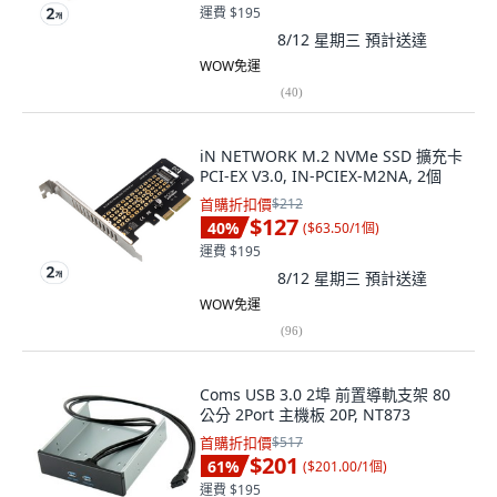
運費 $195
8/12 星期三
預計送達
WOW免運
(
40
)
iN NETWORK M.2 NVMe SSD 擴充卡
PCI-EX V3.0, IN-PCIEX-M2NA, 2個
首購折扣價
$212
$127
40
%
(
$63.50/1個
)
運費 $195
8/12 星期三
預計送達
WOW免運
(
96
)
Coms USB 3.0 2埠 前置導軌支架 80
公分 2Port 主機板 20P, NT873
首購折扣價
$517
$201
61
%
(
$201.00/1個
)
運費 $195