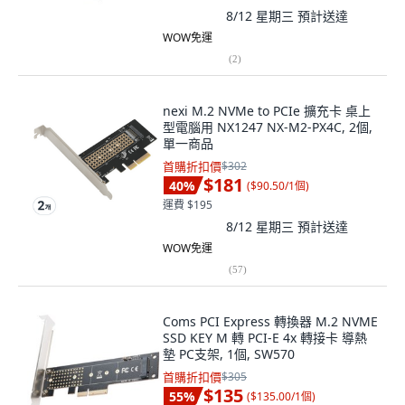
8/12 星期三
預計送達
WOW免運
(
2
)
nexi M.2 NVMe to PCIe 擴充卡 桌上
型電腦用 NX1247 NX-M2-PX4C, 2個,
單一商品
首購折扣價
$302
$181
40
%
(
$90.50/1個
)
運費 $195
8/12 星期三
預計送達
WOW免運
(
57
)
Coms PCI Express 轉換器 M.2 NVME
SSD KEY M 轉 PCI-E 4x 轉接卡 導熱
墊 PC支架, 1個, SW570
首購折扣價
$305
$135
55
%
(
$135.00/1個
)