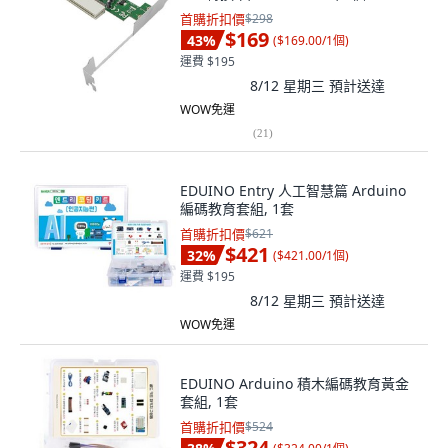
首購折扣價
$298
$169
43
%
(
$169.00/1個
)
運費 $195
8/12 星期三
預計送達
WOW免運
(
21
)
EDUINO Entry 人工智慧篇 Arduino
編碼教育套組, 1套
首購折扣價
$621
$421
32
%
(
$421.00/1個
)
運費 $195
8/12 星期三
預計送達
WOW免運
EDUINO Arduino 積木編碼教育黃金
套組, 1套
首購折扣價
$524
$324