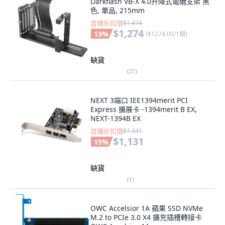
Darkflash VB-X 4.0升降式電纜支架 黑
色, 單品, 215mm
首購折扣價
$1,474
$1,274
13
%
(
$1274.00/1個
)
缺貨
(
27
)
NEXT 3端口 IEE1394merit PCI
Express 擴展卡 -1394merit B EX,
NEXT-1394B EX
首購折扣價
$1,331
$1,131
15
%
缺貨
(
1
)
OWC Accelsior 1A 蘋果 SSD NVMe
M.2 to PCIe 3.0 X4 擴充插槽轉接卡