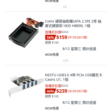
WOW免運
(
3
)
Coms 硬碟抽取櫃SATA 2.5吋 2埠 抽
屜式硬碟架 HDD HB890, 1個
首購折扣價
$364
$159
56
%
(
$159.00/1個
)
運費 $195
8/12 星期三
預計送達
WOW免運
(
13
)
NEXTU USB3.0 4埠 PCIe USB擴充卡
Caons U1, 1個
首購折扣價
$432
$239
44
%
(
$239.00/1個
)
運費 $195
8/12 星期三
預計送達
WOW免運