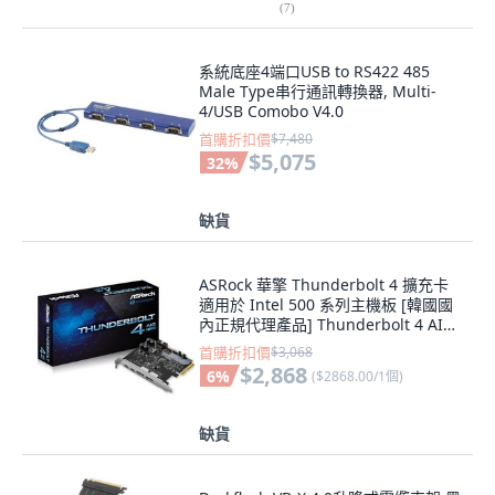
(
7
)
系統底座4端口USB to RS422 485
Male Type串行通訊轉換器, Multi-
4/USB Comobo V4.0
首購折扣價
$7,480
$5,075
32
%
缺貨
ASRock 華擎 Thunderbolt 4 擴充卡
適用於 Intel 500 系列主機板 [韓國國
內正規代理產品] Thunderbolt 4 AIC
R2.0, 1個, 4AICR2.0
首購折扣價
$3,068
$2,868
6
%
(
$2868.00/1個
)
缺貨