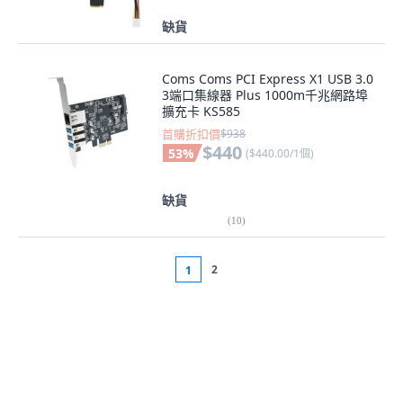
缺貨
Coms Coms PCI Express X1 USB 3.0
3端口集線器 Plus 1000m千兆網路埠
擴充卡 KS585
首購折扣價
$938
$440
53
%
(
$440.00/1個
)
缺貨
(
10
)
2
1