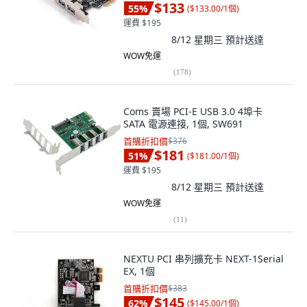
$133
55
%
(
$133.00/1個
)
運費 $195
8/12 星期三
預計送達
WOW免運
(
178
)
Coms 賣場 PCI-E USB 3.0 4埠卡
SATA 電源連接, 1個, SW691
首購折扣價
$376
$181
51
%
(
$181.00/1個
)
運費 $195
8/12 星期三
預計送達
WOW免運
(
11
)
NEXTU PCI 串列擴充卡 NEXT-1Serial
EX, 1個
首購折扣價
$383
$145
62
%
(
$145.00/1個
)