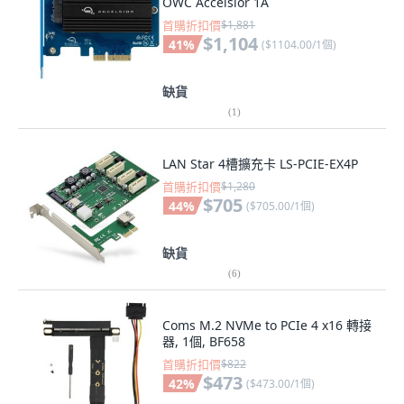
OWC Accelsior 1A
首購折扣價
$1,881
$1,104
41
%
(
$1104.00/1個
)
缺貨
(
1
)
LAN Star 4槽擴充卡 LS-PCIE-EX4P
首購折扣價
$1,280
$705
44
%
(
$705.00/1個
)
缺貨
(
6
)
Coms M.2 NVMe to PCIe 4 x16 轉接
器, 1個, BF658
首購折扣價
$822
$473
42
%
(
$473.00/1個
)