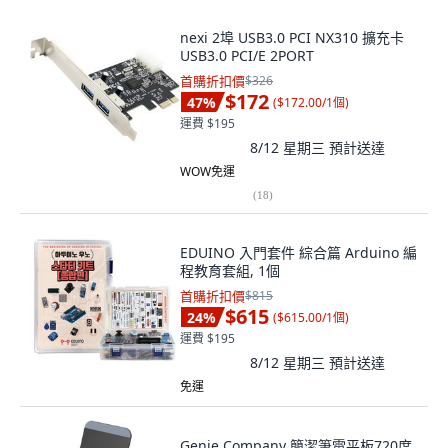
nexi 2埠 USB3.0 PCI NX310 擴充卡
USB3.0 PCI/E 2PORT
首購折扣價
$326
$172
47
%
(
$172.00/1個
)
運費 $195
8/12 星期三
預計送達
WOW免運
(
18
)
EDUINO 入門套件 綜合篇 Arduino 編
程教育套組, 1個
首購折扣價
$815
$615
24
%
(
$615.00/1個
)
運費 $195
8/12 星期三
預計送達
免運
Genie Company 簡潔筆電平板720度