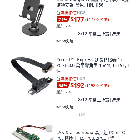
旋轉支架 黑色, 1個, K56
首購折扣價
$632
$177
71
%
(
$177.00/1個
)
運費 $195
8/12 星期三
預計送達
WOW免運
Coms PCI Express 延長轉接器 1x
PCI-E 3.0 扁平彎角型 15cm, IH191, 1
個
首購折扣價
$423
$192
54
%
(
$192.00/1個
)
運費 $195
8/12 星期三
預計送達
WOW免運
(
14
)
LAN Star asmedia 晶片組 PCIe TO
PCI 轉換卡, LS-PCIE2PCI, 1個