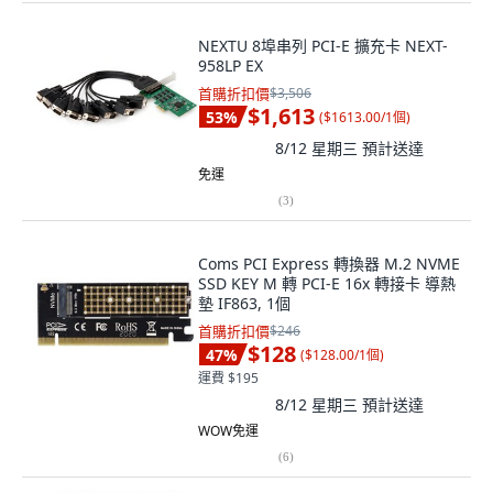
NEXTU 8埠串列 PCI-E 擴充卡 NEXT-
958LP EX
首購折扣價
$3,506
$1,613
53
%
(
$1613.00/1個
)
8/12 星期三
預計送達
免運
(
3
)
Coms PCI Express 轉換器 M.2 NVME
SSD KEY M 轉 PCI-E 16x 轉接卡 導熱
墊 IF863, 1個
首購折扣價
$246
$128
47
%
(
$128.00/1個
)
運費 $195
8/12 星期三
預計送達
WOW免運
(
6
)