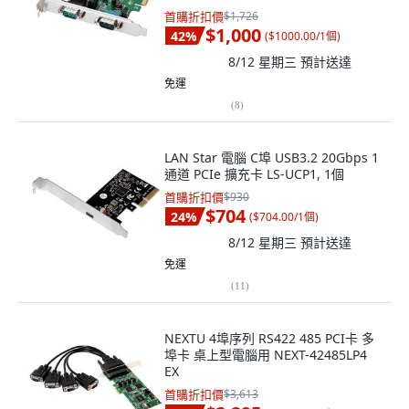
首購折扣價
$1,726
$1,000
42
%
(
$1000.00/1個
)
8/12 星期三
預計送達
免運
(
8
)
LAN Star 電腦 C埠 USB3.2 20Gbps 1
通道 PCIe 擴充卡 LS-UCP1, 1個
首購折扣價
$930
$704
24
%
(
$704.00/1個
)
8/12 星期三
預計送達
免運
(
11
)
NEXTU 4埠序列 RS422 485 PCI卡 多
埠卡 桌上型電腦用 NEXT-42485LP4
EX
首購折扣價
$3,613