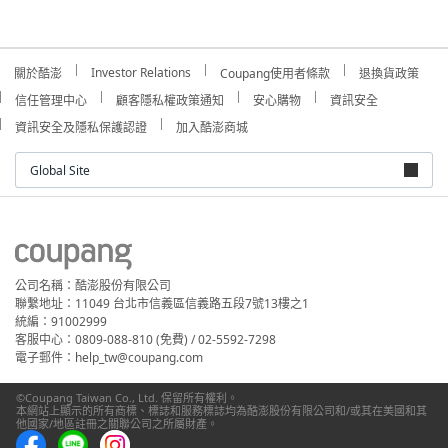
Investor Relations
關於酷澎
Coupang使用者條款
退換貨政策
信任管理中心
顧客隱私權政策通知
安心購物
資訊安全
資訊安全及隱私保護認證
加入酷澎商城
Global Site
公司名稱：酷澎股份有限公司
聯繫地址：11049 台北市信義區信義路五段7號13樓之1
統編：91002999
客服中心：0809-088-810 (免費) / 02-5592-7298
電子郵件：help_tw@coupang.com
©Coupang Taiwan Co., Ltd. 保留所有權利。
本網站上顯示的所有商標、標誌和服務標誌均為酷澎股份有限公司和/或其在美國和其
他國家/地區註冊之關聯公司之所屬財產。