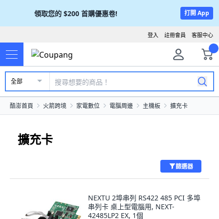
領取您的
$200
首購優惠卷!
打開 App
登入
註冊會員
客服中心
全部
酷澎首頁
火箭跨境
家電數位
電腦周邊
主機板
擴充卡
擴充卡
篩選器
NEXTU 2埠串列 RS422 485 PCI 多埠
串列卡 桌上型電腦用, NEXT-
42485LP2 EX, 1個