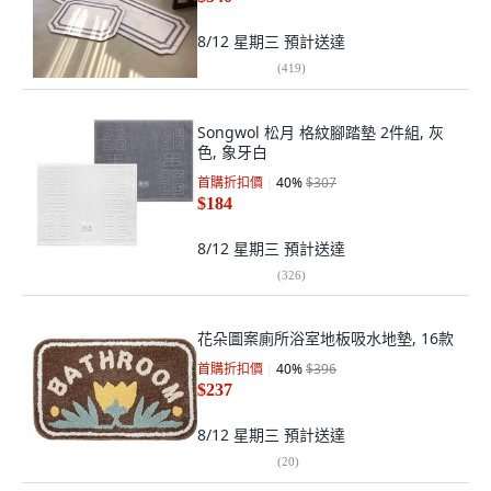
8/12 星期三
預計送達
(
419
)
Songwol 松月 格紋腳踏墊 2件組, 灰
色, 象牙白
首購折扣價
40
%
$307
$184
8/12 星期三
預計送達
(
326
)
花朵圖案廁所浴室地板吸水地墊, 16款
首購折扣價
40
%
$396
$237
8/12 星期三
預計送達
(
20
)