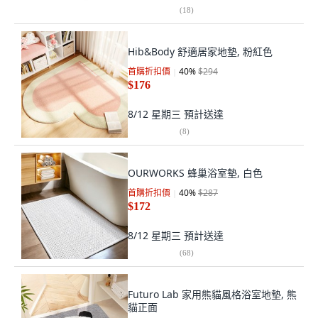
(
18
)
Hib&Body 舒適居家地墊, 粉紅色
首購折扣價
40
%
$294
$176
8/12 星期三
預計送達
(
8
)
OURWORKS 蜂巢浴室墊, 白色
首購折扣價
40
%
$287
$172
8/12 星期三
預計送達
(
68
)
Futuro Lab 家用熊貓風格浴室地墊, 熊
貓正面