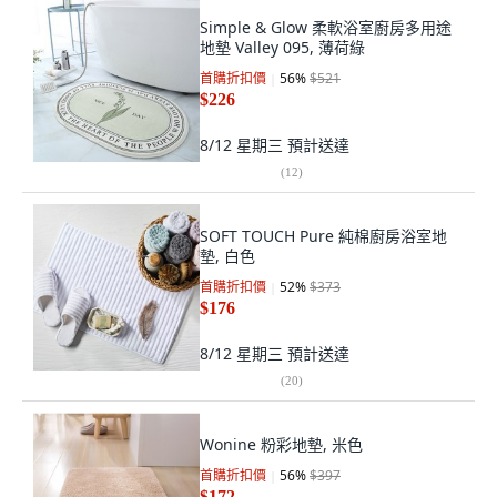
Simple & Glow 柔軟浴室廚房多用途
地墊 Valley 095, 薄荷綠
首購折扣價
56
%
$521
$226
8/12 星期三
預計送達
(
12
)
SOFT TOUCH Pure 純棉廚房浴室地
墊, 白色
首購折扣價
52
%
$373
$176
8/12 星期三
預計送達
(
20
)
Wonine 粉彩地墊, 米色
首購折扣價
56
%
$397
$172