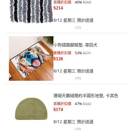
首購折扣價
40
%
$358
$214
8/12 星期三
預計送達
(
22
)
小狗插圖腳踏墊, 尋回犬
首購折扣價
53
%
$271
$126
8/12 星期三
預計送達
(
50
)
珊瑚天鵝絨簡約半圓形地墊, 卡其色
首購折扣價
47
%
$332
$174
8/12 星期三
預計送達
(
16
)