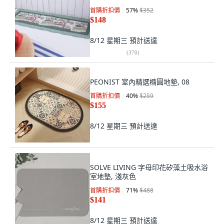
首購折扣價
57
%
$352
$148
8/12 星期三
預計送達
(
370
)
PEONIST 室內精選橢圓地墊, 08
首購折扣價
40
%
$259
$155
8/12 星期三
預計送達
SOLVE LIVING 字母印花矽藻土吸水浴
室地墊, 淺灰色
首購折扣價
71
%
$488
$141
8/12 星期三
預計送達