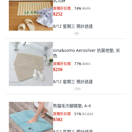
式沉靜
首購折扣價
74
%
$975
$252
8/12 星期三
預計送達
(
4
)
sina&somo Aerosilver 抗菌地墊, 米
色
首購折扣價
77
%
$951
$216
8/12 星期三
預計送達
(
34
)
熊貓毛巾腳踏墊, A-4
首購折扣價
51
%
$1,031
$502
8/12 星期三
預計送達