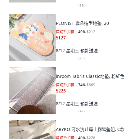
(
110
)
PEONIST 雲朵造型地墊, 20
首購折扣價
40
%
$212
$127
8/12 星期三
預計送達
(
29
)
inroom Tabriz Classic地墊, 粉紅色
首購折扣價
74
%
$869
$225
8/12 星期三
預計送達
(
47
)
ARYKO 可水洗珪藻土腳踏墊組, C款
首購折扣價
40
%
$278