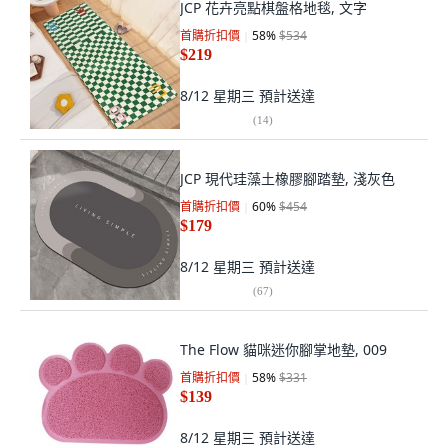
JCP 花卉亮點棋盤格地毯, 文字
首購折扣價
58
%
$534
$219
8/12 星期三
預計送達
(
14
)
JCP 現代珪藻土橡膠腳踏墊, 淺灰色
首購折扣價
60
%
$454
$179
8/12 星期三
預計送達
(
67
)
The Flow 貓咪迷你腳掌地墊, 009
首購折扣價
58
%
$331
$139
8/12 星期三
預計送達