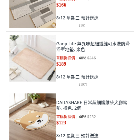
$166
8/12 星期三
預計送達
(
16
)
Ganji Life 無異味超細纖維可水洗防滑
浴室地墊, 米色
首購折扣價
40
%
$315
$189
8/12 星期三
預計送達
(
197
)
DAILYSHARE 日常超細纖維柴犬腳踏
墊, 橘色, 2個
首購折扣價
46
%
$232
$123
8/12 星期三
預計送達