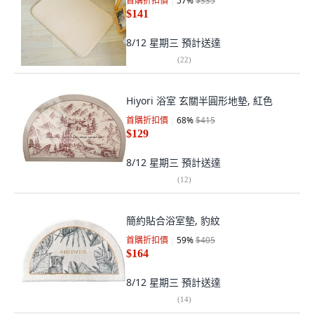
首購折扣價
57
%
$335
$141
8/12 星期三
預計送達
(
22
)
Hiyori 浴室 玄關半圓形地墊, 紅色
首購折扣價
68
%
$415
$129
8/12 星期三
預計送達
(
12
)
簡約貼合浴室墊, 豹紋
首購折扣價
59
%
$405
$164
8/12 星期三
預計送達
(
14
)