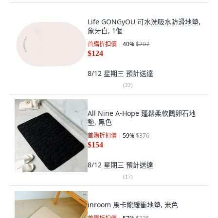
Life GONGyOU 可水洗吸水防滑地墊,
象牙白, 1個
首購折扣價
40
%
$207
$124
8/12 星期三
預計送達
(
22
)
All Nine A-Hope 蓬鬆柔軟鵝卵石地
墊, 黑色
首購折扣價
59
%
$376
$154
8/12 星期三
預計送達
(
17
)
inroom 馬卡龍緩衝地墊, 米色