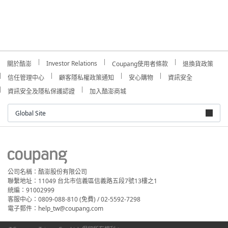
Investor Relations
關於酷澎
Coupang使用者條款
退換貨政策
信任管理中心
顧客隱私權政策通知
安心購物
資訊安全
資訊安全及隱私保護認證
加入酷澎商城
Global Site
公司名稱：酷澎股份有限公司
聯繫地址：11049 台北市信義區信義路五段7號13樓之1
統編：91002999
客服中心：0809-088-810 (免費) / 02-5592-7298
電子郵件：help_tw@coupang.com