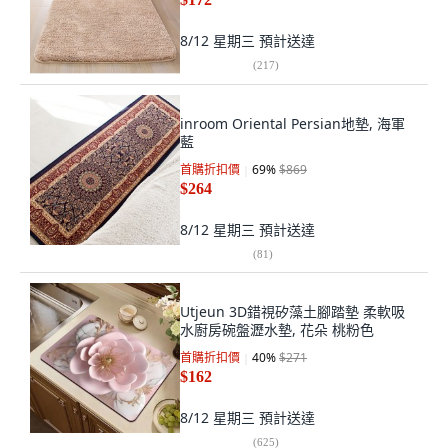
8/12 星期三
預計送達
(
217
)
inroom Oriental Persian地墊, 海軍
藍
首購折扣價
69
%
$869
$264
8/12 星期三
預計送達
(
81
)
Utjeun 3D錯視矽藻土腳踏墊 柔軟吸
水廚房碗盤瀝水墊, 花朵 桃粉色
首購折扣價
40
%
$271
$162
8/12 星期三
預計送達
(
625
)