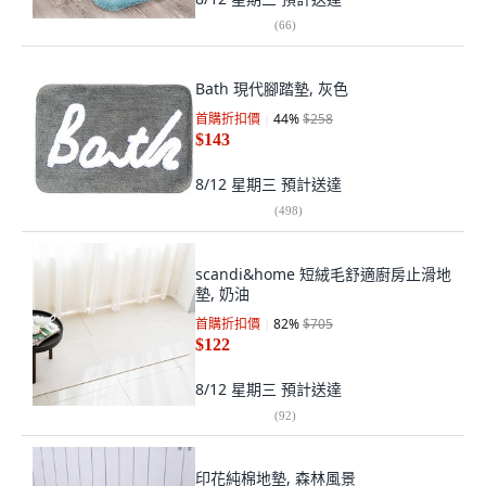
(
66
)
Bath 現代腳踏墊, 灰色
首購折扣價
44
%
$258
$143
8/12 星期三
預計送達
(
498
)
scandi&home 短絨毛舒適廚房止滑地
墊, 奶油
首購折扣價
82
%
$705
$122
8/12 星期三
預計送達
(
92
)
印花純棉地墊, 森林風景