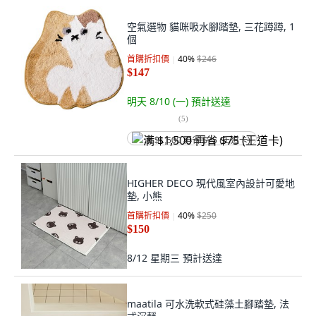
空氣選物 貓咪吸水腳踏墊, 三花蹲蹲, 1
個
首購折扣價
40
%
$246
$147
明天 8/10 (一)
預計送達
(
5
)
满 $1,500 再省 $75 (王道卡)
HIGHER DECO 現代風室內設計可愛地
墊, 小熊
首購折扣價
40
%
$250
$150
8/12 星期三
預計送達
maatila 可水洗軟式硅藻土腳踏墊, 法