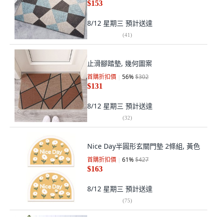
$153
8/12 星期三
預計送達
(
41
)
止滑腳踏墊, 幾何圖案
首購折扣價
56
%
$302
$131
8/12 星期三
預計送達
(
32
)
Nice Day半圓形玄關門墊 2條組, 黃色
首購折扣價
61
%
$427
$163
8/12 星期三
預計送達
(
75
)