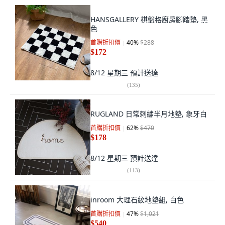
HANSGALLERY 棋盤格廚房腳踏墊, 黑
色
首購折扣價
40
%
$288
$172
8/12 星期三
預計送達
(
135
)
RUGLAND 日常刺繡半月地墊, 象牙白
首購折扣價
62
%
$470
$178
8/12 星期三
預計送達
(
113
)
inroom 大理石紋地墊組, 白色
首購折扣價
47
%
$1,021
$540