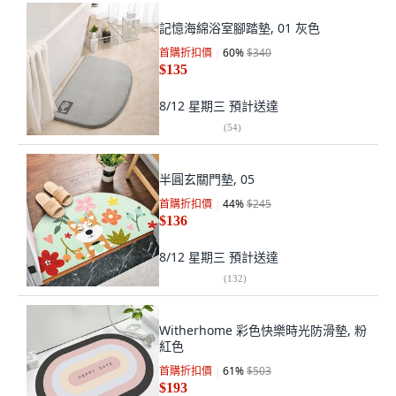
記憶海綿浴室腳踏墊, 01 灰色
首購折扣價
60
%
$340
$135
8/12 星期三
預計送達
(
54
)
半圓玄關門墊, 05
首購折扣價
44
%
$245
$136
8/12 星期三
預計送達
(
132
)
Witherhome 彩色快樂時光防滑墊, 粉
紅色
首購折扣價
61
%
$503
$193