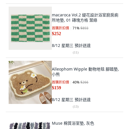
macaroca Vol.2 緹花設計浴室廚房廁
所地墊, 01 磚塊方格 葉綠
首購折扣價
71
%
$893
$252
8/12 星期三
預計送達
(
11
)
Alleophom Wipple 動物地毯 腳踏墊,
小熊
首購折扣價
40
%
$266
$159
8/12 星期三
預計送達
(
13
)
Muse 棉質浴室墊, 灰色