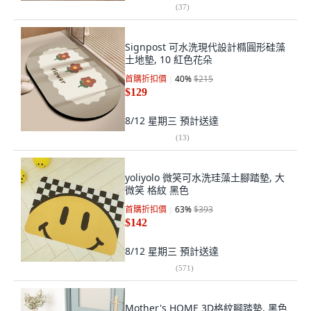
(
37
)
Signpost 可水洗現代設計橢圓形硅藻
土地墊, 10 紅色花朵
首購折扣價
40
%
$215
$129
8/12 星期三
預計送達
(
13
)
yoliyolo 微笑可水洗珪藻土腳踏墊, 大
微笑 格紋 黑色
首購折扣價
63
%
$393
$142
8/12 星期三
預計送達
(
571
)
Mother's HOME 3D格紋腳踏墊, 黑色