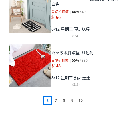
白色
首購折扣價
66
%
$491
$166
8/12 星期三
預計送達
(
55
)
浴室吸水腳踏墊, 紅色的
首購折扣價
55
%
$330
$148
8/12 星期三
預計送達
(
216
)
7
8
9
10
6