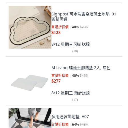
Signpost 可水洗雲朵珪藻土地墊, 01
圓點黑邊
首購折扣價
40
%
$206
$123
8/12 星期三
預計送達
(
18
)
M Living 珪藻土腳踏墊 2入, 灰色
首購折扣價
40
%
$466
$277
8/12 星期三
預計送達
(
17
)
多用途裝飾地墊, A07
首購折扣價
64
%
$434