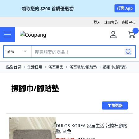
領取您的
$200
首購優惠卷!
打開 App
登入
註冊會員
客服中心
全部
酷澎首頁
生活日用
浴室用品
浴室地墊/腳踏墊
擦腳巾/腳踏墊
擦腳巾/腳踏墊
篩選器
DULOS KOREA 家居生活 記憶棉腳踏
墊, 灰色