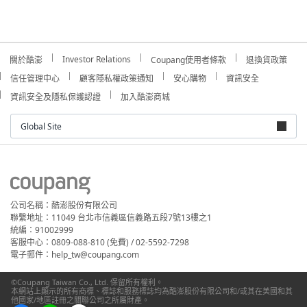
Investor Relations
關於酷澎
Coupang使用者條款
退換貨政策
信任管理中心
顧客隱私權政策通知
安心購物
資訊安全
資訊安全及隱私保護認證
加入酷澎商城
Global Site
公司名稱：酷澎股份有限公司
聯繫地址：11049 台北市信義區信義路五段7號13樓之1
統編：91002999
客服中心：0809-088-810 (免費) / 02-5592-7298
電子郵件：help_tw@coupang.com
©Coupang Taiwan Co., Ltd. 保留所有權利。
本網站上顯示的所有商標、標誌和服務標誌均為酷澎股份有限公司和/或其在美國和其
他國家/地區註冊之關聯公司之所屬財產。