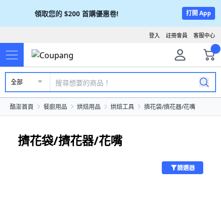
領取您的
$200
首購優惠卷!
打開 App
登入
註冊會員
客服中心
全部
酷澎首頁
餐廚用品
烘焙用品
烘焙工具
擠花袋/擠花器/花嘴
擠花袋/擠花器/花嘴
篩選器