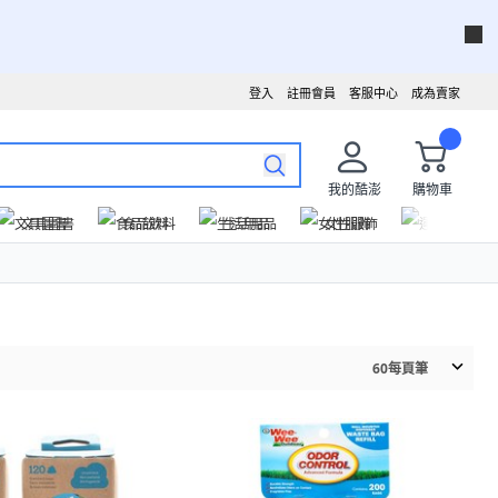
登入
註冊會員
客服中心
成為賣家
我的酷澎
購物車
文具圖書
食品飲料
生活用品
女性服飾
運動戶外
60
每頁筆