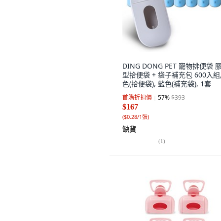
DING DONG PET 寵物排便袋 
型拾便袋 + 袋子補充包 600入組,
色(拾便袋), 藍色(補充袋), 1套
首購折扣價
57
%
$393
$167
(
$0.28/1張
)
缺貨
(
1
)