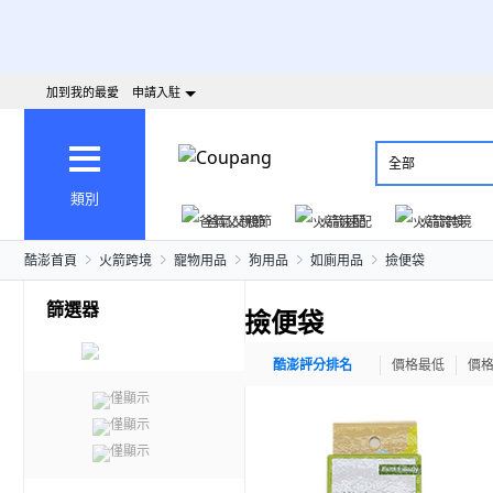
加到我的最愛
申請入駐
全部
類別
爸氣父親節
火箭速配
火箭跨境
酷澎首頁
火箭跨境
寵物用品
狗用品
如廁用品
撿便袋
篩選器
撿便袋
酷澎評分排名
價格最低
價
僅顯示
僅顯示
僅顯示