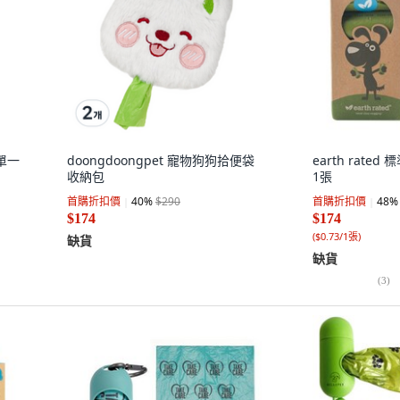
 單一
doongdoongpet 寵物狗狗拾便袋
earth rated
收納包
1張
首購折扣價
40
%
$290
首購折扣價
48
%
$174
$174
(
$0.73/1張
)
缺貨
缺貨
(
3
)