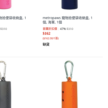
 寵物拾便袋收納盒, 1
metropaws 寵物拾便袋收納盒, 1
個, 海軍, 1個
$310
首購折扣價
47
%
$310
$162
(
$162.00/1張
)
缺貨