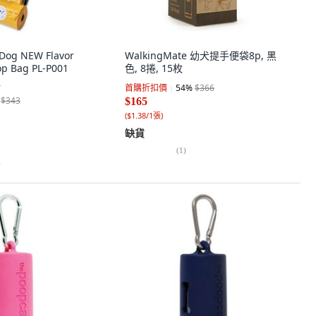
 Dog NEW Flavor
WalkingMate 幼犬提手便袋8p, 黑
op Bag PL-P001
色, 8捲, 15枚
組
首購折扣價
54
%
$366
$343
$165
(
$1.38/1張
)
缺貨
(
1
)
)