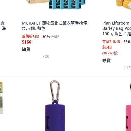
膠囊
MURAPET 寵物氧化式薰衣草香拾便
Plan Liferoom
 海
袋, 8個, 藍色
Barley Bag Po
150p, 黃色, 1
首購折扣價
61
%
$427
首購折扣價
56
%
$166
$148
缺貨
(
$0.99/1張
)
(
15
)
缺貨
(
447