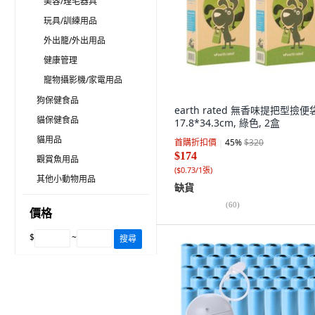
美容/理毛器具
玩具/訓練用品
外出籠/外出用品
健康管理
寵物攝影機/家電用品
狗保健食品
earth rated 無香味提把型撿便
貓保健食品
17.8*34.3cm, 綠色, 2盒
貓用品
首購折扣價
45
%
$320
$174
觀賞魚用品
(
$0.73/1張
)
其他小動物用品
缺貨
(
60
)
價格
$
~
搜尋