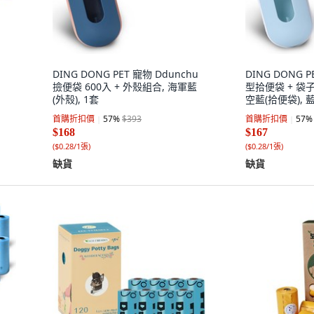
DING DONG PET 寵物 Ddunchu
DING DONG
撿便袋 600入 + 外殼組合, 海軍藍
型拾便袋 + 袋子
(外殼), 1套
空藍(拾便袋), 藍
首購折扣價
57
%
$393
首購折扣價
57
%
$168
$167
(
$0.28/1張
)
(
$0.28/1張
)
缺貨
缺貨