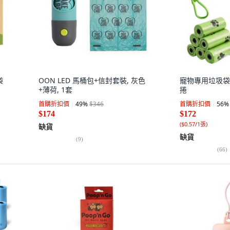
袋
OON LED 馬桶包+信封套裝, 灰色
寵物專用垃圾袋收
+薄荷, 1套
捲
首購折扣價
49
%
$346
首購折扣價
56
%
$174
$172
(
$0.57/1張
)
缺貨
缺貨
(
9
)
(
66
)