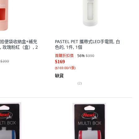
寵物拾便袋收納盒+補充
PASTEL PET 攜帶式LED手電筒, 白
 玫瑰粉紅（盒）, 2
色的, 1件, 1個
首購折扣價
56
%
$390
$399
$169
(
$169.00/1張
)
缺貨
(
2
)