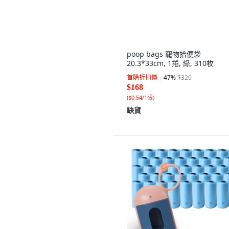
poop bags 寵物拾便袋
20.3*33cm, 1捲, 綠, 310枚
首購折扣價
47
%
$320
$168
(
$0.54/1張
)
缺貨