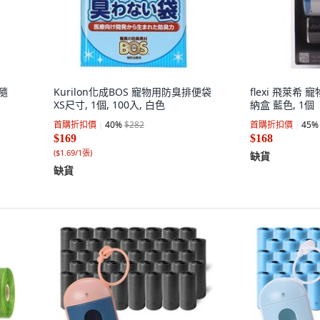
 隨
Kurilon化成BOS 寵物用防臭排便袋
flexi 飛萊希
XS尺寸, 1個, 100入, 白色
納盒 藍色, 1個
首購折扣價
40
%
$282
首購折扣價
45
%
$169
$168
(
$1.69/1張
)
缺貨
缺貨