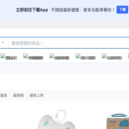
立即前往下載App
不錯過最新優惠、更多功能等著你！
下載
嬰幼兒
保健醫療
美妝保養
個人清潔
玩具休閒
格最高
最熱銷
最新上架