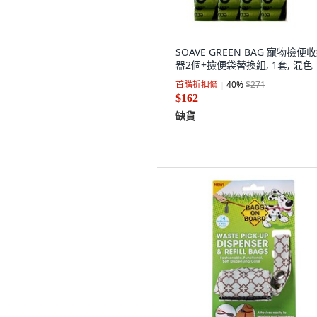
SOAVE GREEN BAG 寵物撿便
器2個+撿便袋替換組, 1套, 混色
首購折扣價
40
%
$271
$162
缺貨