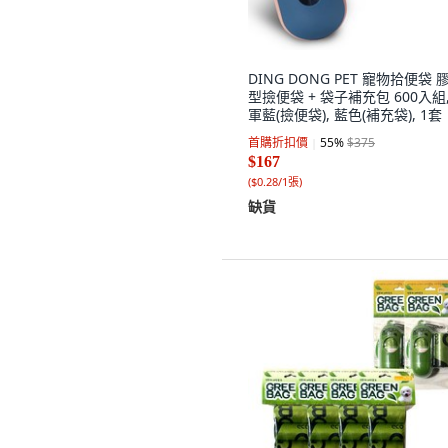
DING DONG PET 寵物拾便袋 
型撿便袋 + 袋子補充包 600入組,
軍藍(撿便袋), 藍色(補充袋), 1套
首購折扣價
55
%
$375
$167
(
$0.28/1張
)
缺貨