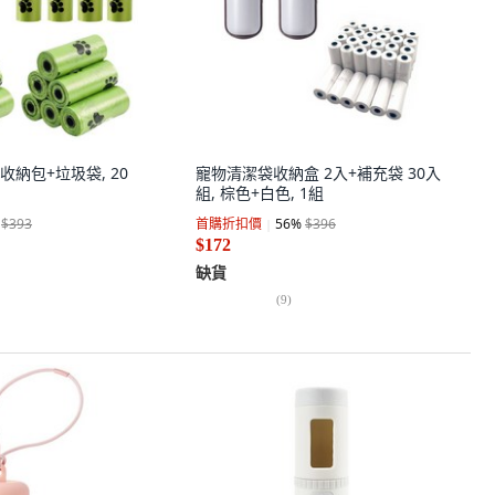
納包+垃圾袋, 20
寵物清潔袋收納盒 2入+補充袋 30入
組, 棕色+白色, 1組
$393
首購折扣價
56
%
$396
$172
缺貨
(
9
)