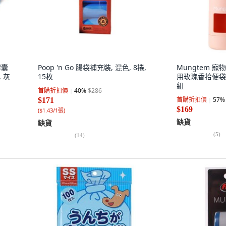
膠囊
Poop 'n Go 腸袋補充裝, 混色, 8捲,
Mungtem 
 灰
15枚
用玫瑰香拾便袋,
組
首購折扣價
40
%
$286
首購折扣價
57
%
$171
$169
(
$1.43/1張
)
缺貨
缺貨
(
5
)
(
14
)