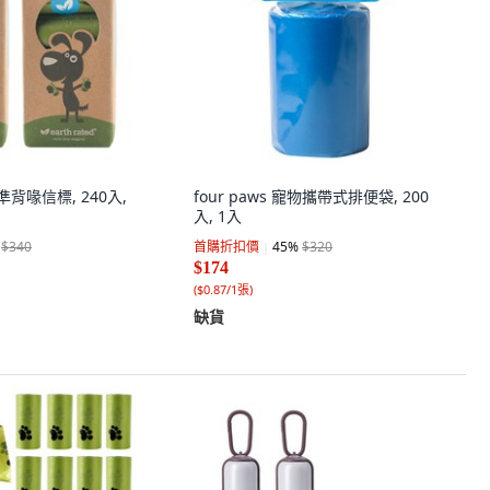
 標準背喙信標, 240入,
four paws 寵物攜帶式排便袋, 200
入, 1入
$340
首購折扣價
45
%
$320
$174
(
$0.87/1張
)
缺貨