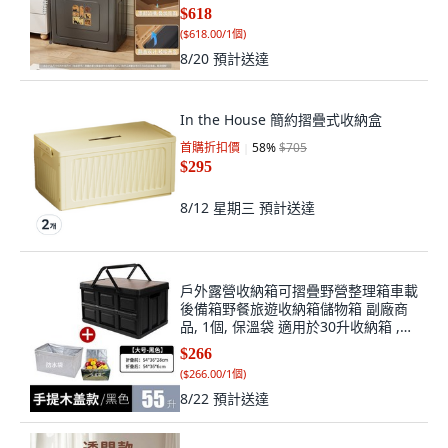
$618
(
$618.00/1個
)
8/20
預計送達
In the House 簡約摺疊式收納盒
首購折扣價
58
%
$705
$295
8/12 星期三
預計送達
戶外露營收納箱可摺疊野營整理箱車載
後備箱野餐旅遊收納箱儲物箱 副廠商
品, 1個, 保溫袋 適用於30升收納箱 ,米
白色 加厚 露營款, 米白色, 保溫袋
$266
(
$266.00/1個
)
8/22
預計送達