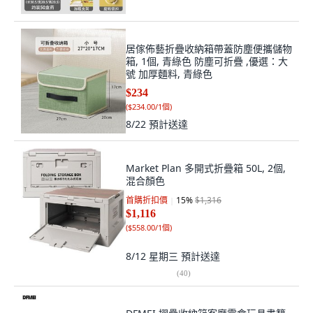
居傢佈藝折疊收納箱帶蓋防塵便攜儲物
箱, 1個, 青綠色 防塵可折疊 ,優選：大
號 加厚麵料, 青綠色
$234
(
$234.00/1個
)
8/22
預計送達
Market Plan 多開式折疊箱 50L, 2個,
混合顏色
首購折扣價
15
%
$1,316
$1,116
(
$558.00/1個
)
8/12 星期三
預計送達
(
40
)