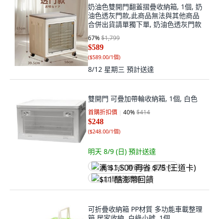
奶油色雙開門翻蓋摺疊收納箱, 1個, 奶
油色透灰門款,此商品無法與其他商品
合併出貨請單獨下單, 奶油色透灰門款
67
%
$1,799
$589
(
$589.00/1個
)
8/12 星期三
預計送達
雙開門 可疊加帶輪收納箱, 1個, 白色
首購折扣價
40
%
$414
$248
(
$248.00/1個
)
明天 8/9 (日)
預計送達
满 $1,500 再省 $75 (王道卡)
$11 酷澎幣回饋
可折疊收納箱 PP材質 多功能車載整理
箱 居家收納, 白綠小號, 1個