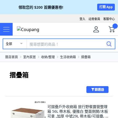
領取您的
$200
首購優惠卷!
打開 App
登入
註冊會員
客服中心
全部
酷澎首頁
室內家居
收納/整理
生活收納箱
摺疊箱
摺疊箱
篩選器
可摺疊戶外收納箱 旅行野餐露營整理
箱 56L 帶木板, 優雅白 雙面側開/木板
可拿 ,加厚 中號29L 帶木板/可摺疊, 1