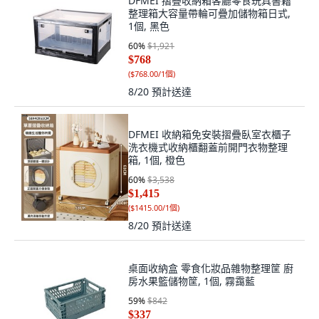
DFMEI 摺疊收納箱客廳零食玩具書籍
整理箱大容量帶輪可疊加儲物箱日式,
1個, 黑色
60
%
$1,921
$768
(
$768.00/1個
)
8/20
預計送達
DFMEI 收納箱免安裝摺疊臥室衣櫃子
洗衣機式收納櫃翻蓋前開門衣物整理
箱, 1個, 橙色
60
%
$3,538
$1,415
(
$1415.00/1個
)
8/20
預計送達
桌面收納盒 零食化妝品雜物整理筐 廚
房水果籃儲物筐, 1個, 霧靄藍
59
%
$842
$337