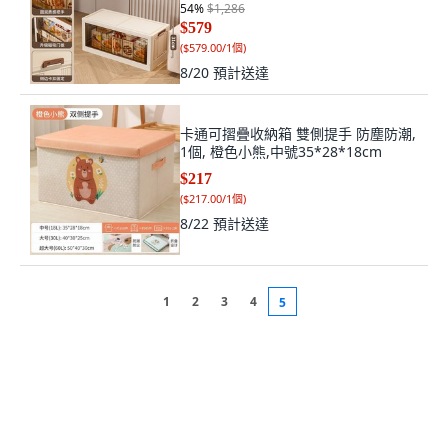
54
%
$1,286
$579
(
$579.00/1個
)
8/20
預計送達
卡通可摺疊收納箱 雙側提手 防塵防潮,
1個, 橙色小熊,中號35*28*18cm
$217
(
$217.00/1個
)
8/22
預計送達
1
2
3
4
5