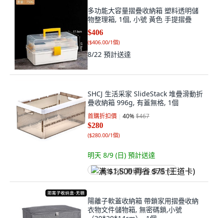
多功能大容量摺疊收納箱 塑料透明儲
物整理箱, 1個, 小號 黃色 手提摺疊
$406
(
$406.00/1個
)
8/22
預計送達
SHCJ 生活采家 SlideStack 堆疊滑動折
疊收納箱 996g, 有蓋無格, 1個
首購折扣價
40
%
$467
$280
(
$280.00/1個
)
明天 8/9 (日)
預計送達
满 $1,500 再省 $75 (王道卡)
陽離子軟蓋收納箱 帶鎖家用摺疊收納
衣物文件儲物箱, 無密碼鎖,小號