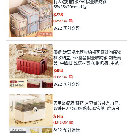
特大透明防水PVC摺疊收納箱
55x35x30cm, 1個
$236
(
$236.00/1個
)
8/22
預計送達
優選 牀頭櫃木蓋收納櫃客廳雜物儲物
櫃收納盒戶外露營摺疊收納箱 副廠商
品, 中國紅 甄選材質 破損包補 ,中號 長
38cm寬25cm高20cm, 1個
$484
(
$484.00/1個
)
8/22
預計送達
家用醫療箱 藥箱 大容量分裝盒, 1個,
珍珠白,中號3層 約裝30盒藥, 珍珠白
$346
(
$346.00/1個
)
8/22
預計送達