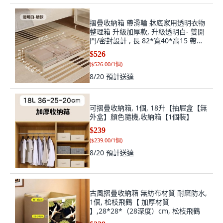
摺疊收納箱 帶滑輪 牀底家用透明衣物
整理箱 升級加厚款, 升級透明白- 雙開
門/密封設計 , 長 82*寬40*高15 帶滑
輪/可折, 1個
$526
(
$526.00/1個
)
8/20
預計送達
可摺疊收納箱, 1個, 18升【抽屜盒【無
外盒】顏色隨機,收納箱【1個裝】
$239
(
$239.00/1個
)
8/20
預計送達
古風摺疊收納箱 無紡布材質 耐磨防水,
1個, 松枝飛鶴【 加厚材質
】,28*28*（28深度）cm, 松枝飛鶴