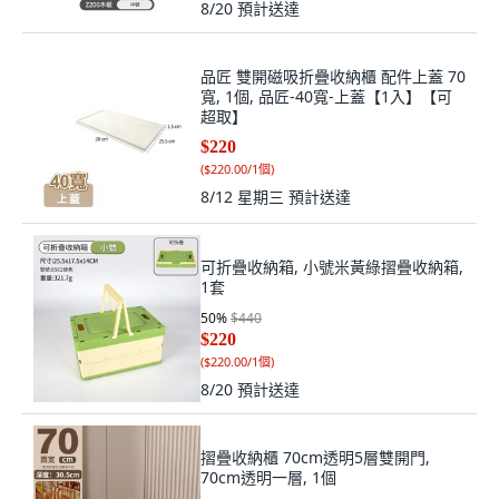
8/20
預計送達
品匠 雙開磁吸折疊收納櫃 配件上蓋 70
寬, 1個, 品匠-40寬-上蓋【1入】【可
超取】
$220
(
$220.00/1個
)
8/12 星期三
預計送達
可折疊收納箱, 小號米黃綠摺疊收納箱,
1套
50
%
$440
$220
(
$220.00/1個
)
8/20
預計送達
摺疊收納櫃 70cm透明5層雙開門,
70cm透明一層, 1個