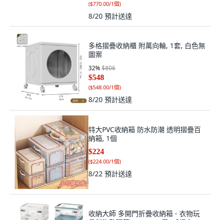
(
$770.00/1個
)
8/20
預計送達
多格摺疊收納櫃 附萬向輪, 1套, 白色無
圖案
32
%
$806
$548
(
$548.00/1個
)
8/20
預計送達
特大PVC收納箱 防水防潮 透明摺疊百
納箱, 1個
$224
(
$224.00/1個
)
8/22
預計送達
收納大師 多開門折疊收納箱 - 衣物玩