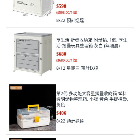
個
$598
(
$598.00/1個
)
8/22
預計送達
享生活 折疊收納箱 附滑輪, 1個, 享生
活-摺疊玩具整理箱 灰白 (無隔層)
$680
(
$680.00/1個
)
8/12 星期三
預計送達
第2代 多功能大容量摺疊收納箱 塑料
透明儲物整理箱, 小號 黃色 手提摺疊,
黃色
$406
8/22
預計送達