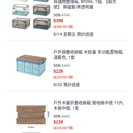
具儲物整理箱, BF066, 1個, 【超大
號】 靜謐藍/黑透明蓋
50
%
$796
$398
(
$398.00/1個
)
8/14 星期五
預計送達
戶外摺疊收納箱 木紋蓋 多功能置物箱,
淺藍色, 1套
50
%
$440
$220
(
$220.00/1個
)
8/20
預計送達
戶外木蓋折疊收納箱 營地綠中號 15升,
木板中號, 1套
50
%
$440
$220
(
$220.00/1個
)