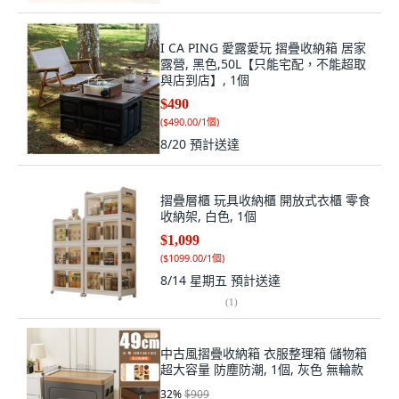
I CA PING 愛露愛玩 摺疊收納箱 居家
露營, 黑色,50L【只能宅配，不能超取
與店到店】, 1個
$490
(
$490.00/1個
)
8/20
預計送達
摺疊層櫃 玩具收納櫃 開放式衣櫃 零食
收納架, 白色, 1個
$1,099
(
$1099.00/1個
)
8/14 星期五
預計送達
(
1
)
中古風摺疊收納箱 衣服整理箱 儲物箱
超大容量 防塵防潮, 1個, 灰色 無輪款
32
%
$909