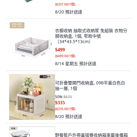
(
$337.00/1個
)
8/20
預計送達
衣櫥收納 抽取式收納筐 免組裝 衣物分
類收納盒, 1個, 窄款中號
（34*43.5*13cm）
$499
(
$499.00/1個
)
8/14 星期五
預計送達
可折疊雙開門收納盒, 09B平蓋白色白
抽一層, 1個
50
%
$670
$335
(
$335.00/1個
)
8/20
預計送達
野餐籃戶外帶蓋摺疊收納箱車載後備箱