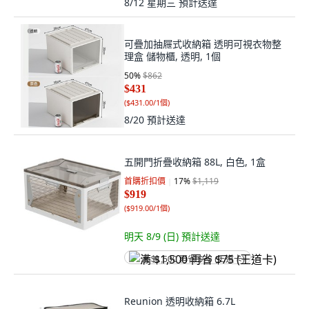
8/12 星期三
預計送達
可疊加抽屜式收納箱 透明可視衣物整
理盒 儲物櫃, 透明, 1個
50
%
$862
$431
(
$431.00/1個
)
8/20
預計送達
五開門折疊收納箱 88L, 白色, 1盒
首購折扣價
17
%
$1,119
$919
(
$919.00/1個
)
明天 8/9 (日)
預計送達
满 $1,500 再省 $75 (王道卡)
Reunion 透明收納箱 6.7L