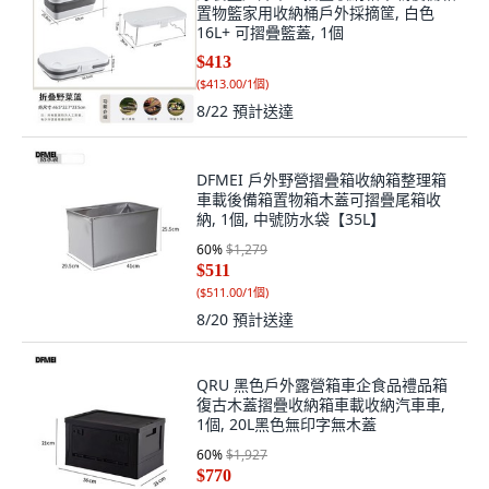
置物籃家用收納桶戶外採摘筐, 白色
16L+ 可摺疊籃蓋, 1個
$413
(
$413.00/1個
)
8/22
預計送達
DFMEI 戶外野營摺疊箱收納箱整理箱
車載後備箱置物箱木蓋可摺疊尾箱收
納, 1個, 中號防水袋【35L】
60
%
$1,279
$511
(
$511.00/1個
)
8/20
預計送達
QRU 黑色戶外露營箱車企食品禮品箱
復古木蓋摺疊收納箱車載收納汽車車,
1個, 20L黑色無印字無木蓋
60
%
$1,927
$770