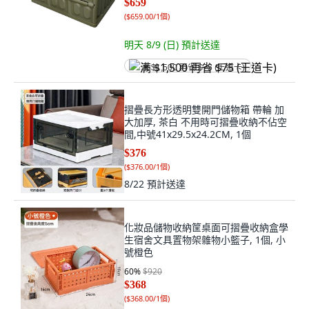
$659
(
$659.00/1個
)
明天 8/9 (日)
預計送達
满 $1,500 再省 $75 (王道卡)
摺疊長方形透明雙開門儲物箱 帶輪 加
大加厚, 茶白 不用時可摺疊收納不佔空
間,中號41x29.5x24.2CM, 1個
$376
(
$376.00/1個
)
8/22
預計送達
化妝品儲物收納筐桌面可摺疊收納盒學
生宿舍文具置物架雜物小籃子, 1個, 小
號橙色
60
%
$920
$368
(
$368.00/1個
)