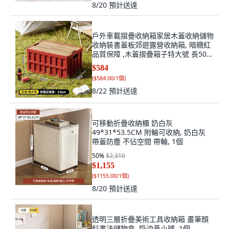
8/20
預計送達
戶外車載摺疊收納箱家居木蓋收納儲物
收納裝書蓋板郊遊露營收納箱, 暗糖紅
品質保障 ,木蓋摺疊箱子特大號 長50.5
寬35高2, 1個
$584
(
$584.00/1個
)
8/22
預計送達
可移動折疊收納櫃 奶白灰
49*31*53.5CM 附輪可收納, 奶白灰
帶蓋防塵 不佔空間 帶輪, 1個
50
%
$2,310
$1,155
(
$1155.00/1個
)
8/20
預計送達
透明三層折疊美術工具收納箱 畫筆顏
料書法儲物盒, 奶油黃小號, 1個