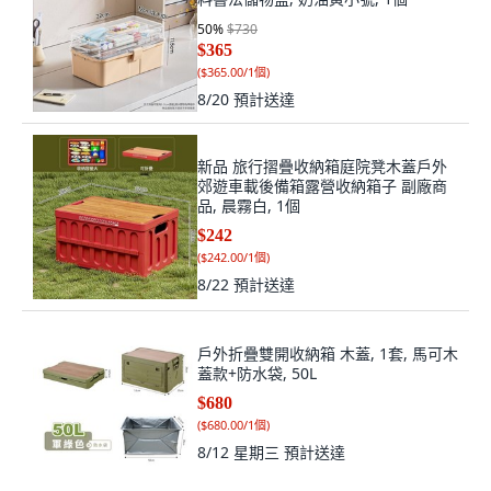
50
%
$730
$365
(
$365.00/1個
)
8/20
預計送達
新品 旅行摺疊收納箱庭院凳木蓋戶外
郊遊車載後備箱露營收納箱子 副廠商
品, 晨霧白, 1個
$242
(
$242.00/1個
)
8/22
預計送達
戶外折疊雙開收納箱 木蓋, 1套, 馬可木
蓋款+防水袋, 50L
$680
(
$680.00/1個
)
8/12 星期三
預計送達