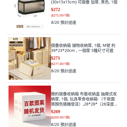
(30x15x15cm) 可摺疊 加厚, 黑色, 1個
$272
(
$272.00/1個
)
8/20
預計送達
摺疊收納箱 儲物收納筐, 1個, M號 約
39*23*20cm , 一個筐 5種尺寸可選
$271
(
$271.00/1個
)
8/20
預計送達
簡約摺疊收納箱 布藝收納盒 抽屜式收
納筐, 1個, 玩具零食收納箱-（千款圖
案顏色隨機發貨）,28*28*（28深度）
cm, N/A
$269
(
$269.00/1個
)
8/20
預計送達