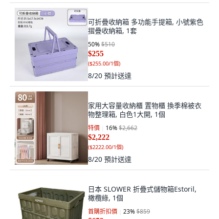
可折疊收納箱 多功能手提箱, 小號紫色
摺疊收納箱, 1套
50
%
$510
$255
(
$255.00/1個
)
8/20
預計送達
家用大容量收納櫃 置物櫃 換季棉被衣
物整理箱, 白色1大開, 1個
特價
16
%
$2,662
$2,222
(
$2222.00/1個
)
8/20
預計送達
日本 SLOWER 折疊式儲物箱Estoril,
橄欖綠, 1個
首購折扣價
23
%
$859