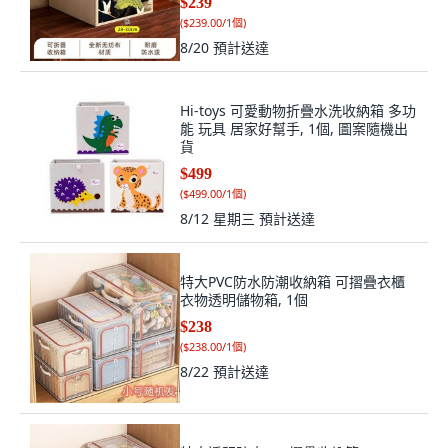
$239
(
$239.00/1個
)
8/20
預計送達
Hi-toys 可愛動物折疊水洗收納箱 多功
能 玩具 居家好幫手, 1個, 圖案隨機出
貨
$499
(
$499.00/1個
)
8/12 星期三
預計送達
特大PVC防水防潮收納箱 可摺疊衣櫃
衣物透明儲物箱, 1個
$238
(
$238.00/1個
)
8/22
預計送達