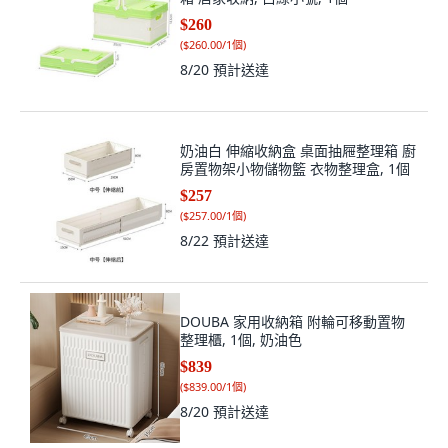
$260
(
$260.00/1個
)
8/20
預計送達
奶油白 伸縮收納盒 桌面抽屜整理箱 廚
房置物架小物儲物籃 衣物整理盒, 1個
$257
(
$257.00/1個
)
8/22
預計送達
DOUBA 家用收納箱 附輪可移動置物
整理櫃, 1個, 奶油色
$839
(
$839.00/1個
)
8/20
預計送達