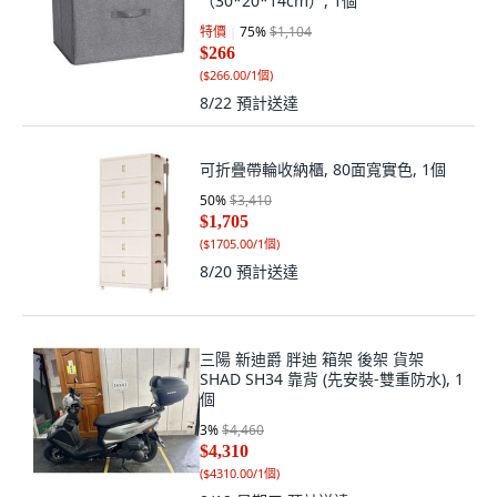
（30*20*14cm）, 1個
特價
75
%
$1,104
$266
(
$266.00/1個
)
8/22
預計送達
可折疊帶輪收納櫃, 80面寬實色, 1個
50
%
$3,410
$1,705
(
$1705.00/1個
)
8/20
預計送達
三陽 新迪爵 胖迪 箱架 後架 貨架
SHAD SH34 靠背 (先安裝-雙重防水), 1
個
3
%
$4,460
$4,310
(
$4310.00/1個
)