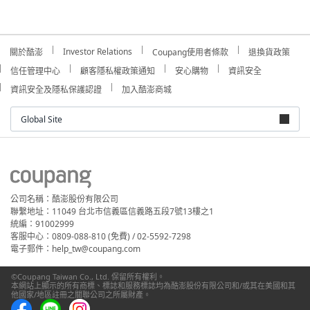
Investor Relations
關於酷澎
Coupang使用者條款
退換貨政策
信任管理中心
顧客隱私權政策通知
安心購物
資訊安全
資訊安全及隱私保護認證
加入酷澎商城
Global Site
公司名稱：酷澎股份有限公司
聯繫地址：11049 台北市信義區信義路五段7號13樓之1
統編：91002999
客服中心：0809-088-810 (免費) / 02-5592-7298
電子郵件：help_tw@coupang.com
©Coupang Taiwan Co., Ltd. 保留所有權利。
本網站上顯示的所有商標、標誌和服務標誌均為酷澎股份有限公司和/或其在美國和其
他國家/地區註冊之關聯公司之所屬財產。