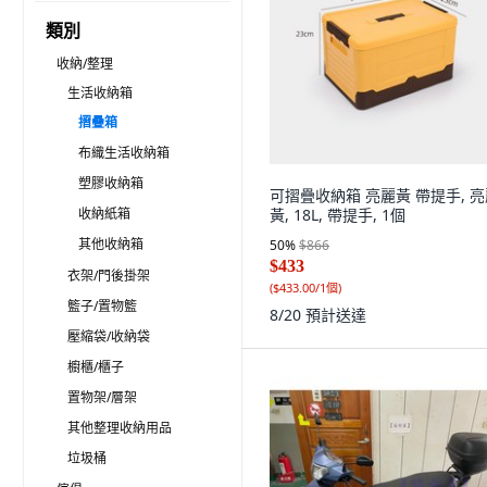
類別
收納/整理
生活收納箱
摺疊箱
布織生活收納箱
塑膠收納箱
可摺疊收納箱 亮麗黃 帶提手, 
收納紙箱
黃, 18L, 帶提手, 1個
其他收納箱
50
%
$866
$433
衣架/門後掛架
(
$433.00/1個
)
籃子/置物籃
8/20
預計送達
壓縮袋/收納袋
櫥櫃/櫃子
置物架/層架
其他整理收納用品
垃圾桶