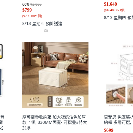
$1,648
60
%
$2,000
$799
(
$1648.00/1個
)
(
$799.00/1個
)
8/13 星期四
預
8/13 星期四
預計送達
(
3
)
野營
厚可摺疊收納箱 加大號奶油色加厚
莫菲思 免安裝
攤
款, 1個, 330MM面寬- 可摺疊#特大
納櫃 多層可選, 
板】
加厚
$699