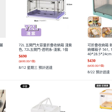
亮麗
72L 五開門大容量折疊收納箱 淺紫
可折疊收納箱 
色, 72L五開門-透明系-淺紫, 1個
納櫃箱子 561, 
40*28.5*24cm
$690
$430
(
$690.00/1個
)
(
$430.00/1個
)
8/12 星期三
預計送達
8/22
預計送達