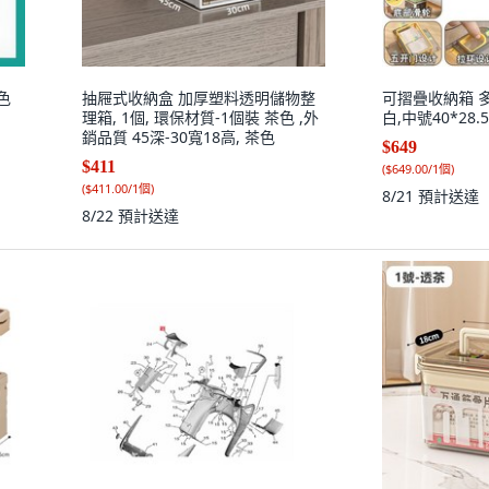
色
抽屜式收納盒 加厚塑料透明儲物整
可摺疊收納箱 
理箱, 1個, 環保材質-1個裝 茶色 ,外
白,中號40*28.5
銷品質 45深-30寬18高, 茶色
$649
$411
(
$649.00/1個
)
(
$411.00/1個
)
8/21
預計送達
8/22
預計送達