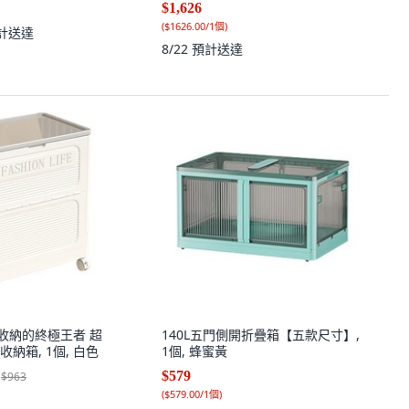
$1,626
(
$1626.00/1個
)
計送達
8/22
預計送達
整潔收納的終極王者 超
140L五門側開折疊箱【五款尺寸】,
納箱, 1個, 白色
1個, 蜂蜜黃
$579
$963
(
$579.00/1個
)