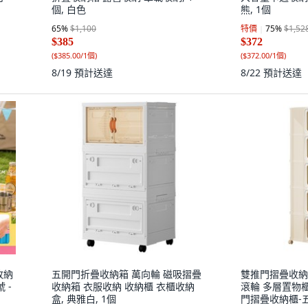
個, 白色
熊, 1個
65
%
$1,100
特價
75
%
$1,52
$385
$372
(
$385.00/1個
)
(
$372.00/1個
)
8/19
預計送達
8/22
預計送達
收納
五開門折疊收納箱 萬向輪 磁吸摺疊
雙推門摺疊收納
 -
收納箱 衣服收納 收納櫃 衣櫃收納
滾輪 多層置物櫃 
盒, 典雅白, 1個
門摺疊收納櫃-五