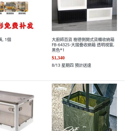
, 1個
大廚師百貨 樹德側開式貨櫃收納箱
FB-6432S-大摺疊收納箱 透明視窗,
黑色*1
$1,340
8/13 星期四
預計送達