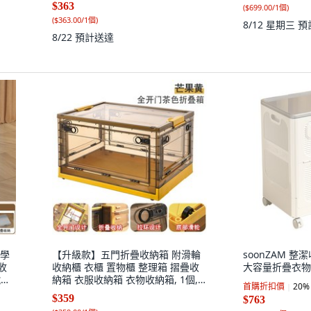
$363
(
$699.00/1個
)
(
$363.00/1個
)
8/12 星期三
預
8/22
預計送達
箱學
【升級款】五門折疊收納箱 附滑輪
soonZAM 
收
收納櫃 衣櫃 置物櫃 整理箱 摺疊收
大容量折疊衣物收
號手
納箱 衣服收納箱 衣物收納箱, 1個,
首購折扣價
20
%
【升級款】五門可開茶色（芒果
$359
$763
黃）,中號（49*35*25cm)