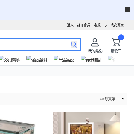
登入
註冊會員
客服中心
成為賣家
我的酷澎
購物車
文具圖書
食品飲料
生活用品
女性服飾
運動戶外
60
每頁筆