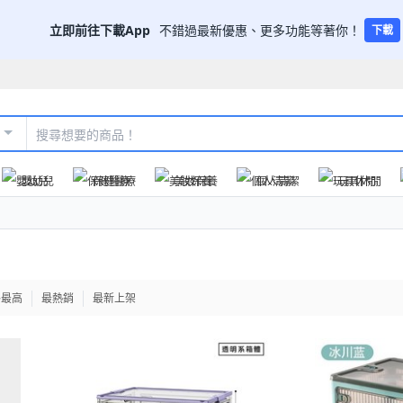
立即前往下載App
不錯過最新優惠、更多功能等著你！
下載
嬰幼兒
保健醫療
美妝保養
個人清潔
玩具休閒
格最高
最熱銷
最新上架