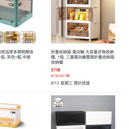
新款加厚多開側開收
折疊收納箱 萬向輪 大容量衣物收納
1個, 茶色+藍,中號
櫃, 1個, 三層萬向輪雙開折疊收納箱
收納櫃
$738
(
$738.00/1個
)
8/12 星期三
預計送達