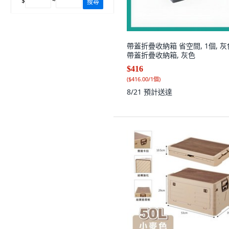
$
~
搜尋
帶蓋折疊收納箱 省空間, 1個, 灰
帶蓋折疊收納箱, 灰色
$416
(
$416.00/1個
)
8/21
預計送達