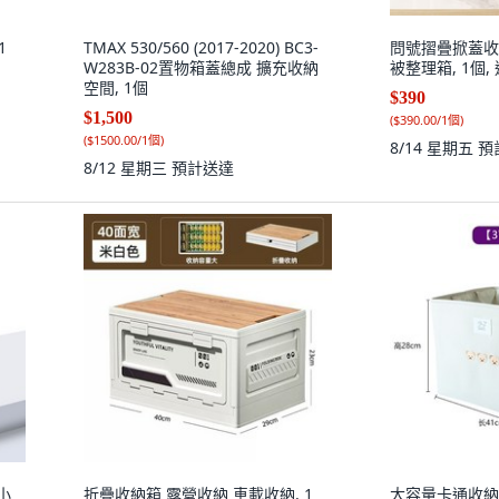
1
TMAX 530/560 (2017-2020) BC3-
問號摺疊掀蓋收
W283B-02置物箱蓋總成 擴充收納
被整理箱, 1個,
空間, 1個
$390
$1,500
(
$390.00/1個
)
(
$1500.00/1個
)
8/14 星期五
預
8/12 星期三
預計送達
小
折疊收納箱 露營收納 車載收納, 1
大容量卡通收納