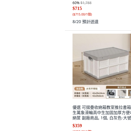
60
%
$1,788
$715
(
$715.00/1個
)
8/20
預計送達
優選 可摺疊收納箱教室推拉書
生萬象滑輪高中生加固加厚方便
納筐 副廠商品, 1個, 白灰色-大
提/ 無輪無杆 加厚進口
$359