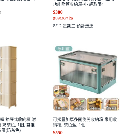
功能附蓋收納箱-小 超取限1
$380
8
(
$380.00/1個
)
8/12 星期三
預計送達
櫃 抽屜式收納櫃 附
可摺疊加厚多開側開收納箱 家用收
奶茶色, 1個, 雙推
納櫃, 茶色藍, 1個
層(奶茶色)
$550