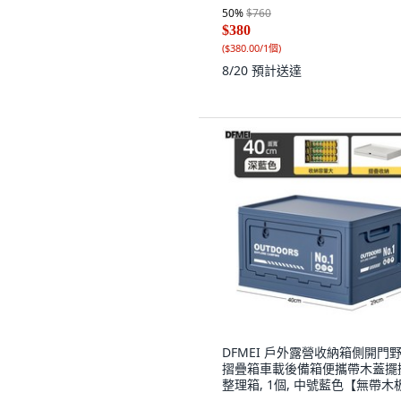
50
%
$760
$380
(
$380.00/1個
)
8/20
預計送達
DFMEI 戶外露營收納箱側開門
摺疊箱車載後備箱便攜帶木蓋擺
整理箱, 1個, 中號藍色【無帶木