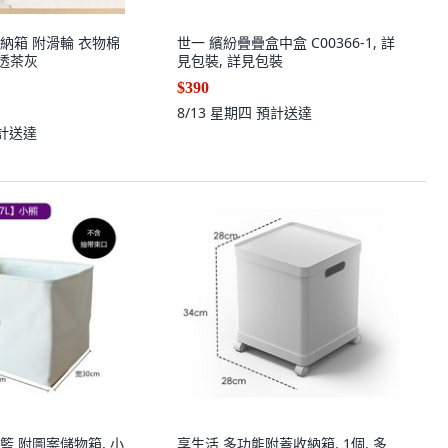
納箱 附滑輪 衣物棉
世一 繽紛疊疊盒中盒 C00366-1, 詳
 透茶灰
見包裝, 詳見包裝
$390
8/13 星期四
預計送達
計送達
籃 附圖案儲物箱, 小
享生活 多功能附蓋收納箱, 1個, 多