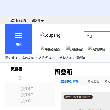
加到我的最愛
申請入駐
全部
類別
爸氣父親節
火箭速配
火箭跨境
酷澎首頁
室內家居
收納/整理
生活收納箱
摺疊箱
篩選器
摺疊箱
酷澎評分排名
價格最低
價
僅顯示
僅顯示
僅顯示