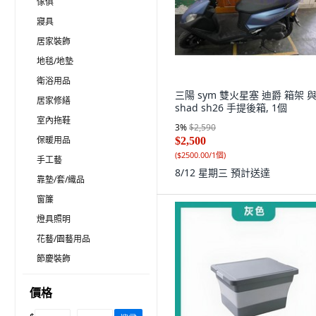
傢俱
寢具
居家裝飾
地毯/地墊
衛浴用品
三陽 sym 雙火星塞 迪爵 箱架 
居家修繕
shad sh26 手提後箱, 1個
室內拖鞋
3
%
$2,590
保暖用品
$2,500
(
$2500.00/1個
)
手工藝
8/12 星期三
預計送達
靠墊/套/織品
窗簾
燈具照明
花藝/園藝用品
節慶裝飾
價格