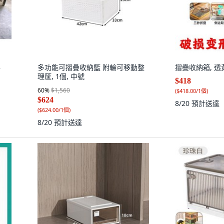
與
多功能可摺疊收納籃 附輪可移動整
摺疊收納箱, 透黃
理筐, 1個, 中號
$418
60
%
$1,560
(
$418.00/1個
)
$624
8/20
預計送達
(
$624.00/1個
)
8/20
預計送達