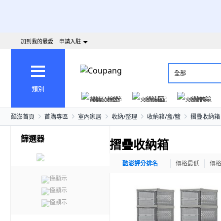
加到我的最愛
申請入駐
全部
類別
爸氣父親節
火箭速配
火箭跨境
酷澎首頁
首購專區
室內家居
收納/整理
收納箱/盒/籃
摺疊收納箱
篩選器
摺疊收納箱
酷澎評分排名
價格最低
價
僅顯示
僅顯示
僅顯示