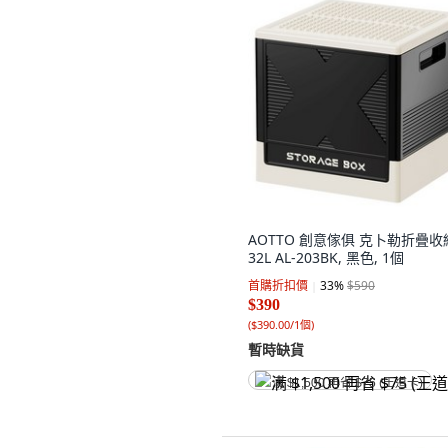
AOTTO 創意傢俱 克卜勒折疊收
32L AL-203BK, 黑色, 1個
首購折扣價
33
%
$590
$390
(
$390.00/1個
)
暫時缺貨
满 $1,500 再省 $75 (王道卡)