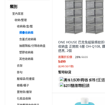
類別
室內家居
收納/整理
收納箱/盒/籃
摺疊收納箱
含蓋式收納箱
ONE HOUSE 巴克免組裝條紋折
抽屜隔板/分隔收納盒
收納盒 正開款 6層 OH-Q108, 
透黑, 2個
塑膠收納箱
首購折扣價
28
%
$699
其他收納箱
$499
衣架
(
$249.50/1個
)
暫時缺貨
掛勾
壓縮袋/防塵套
满 $1,500 再省 $75 (王道卡)
櫥櫃/櫃子
$21 酷澎幣回饋
置物架/層架
化妝品收納