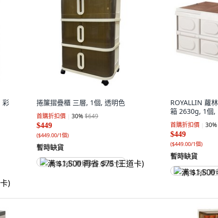
, 彩
捲簾摺疊櫃 三層, 1個, 透明色
ROYALLIN 
箱 2630g, 1個
首購折扣價
30
%
$649
首購折扣價
30
%
$449
$449
(
$449.00/1個
)
(
$449.00/1個
)
暫時缺貨
暫時缺貨
满 $1,500 再省 $75 (王道卡)
满 $1,500 再