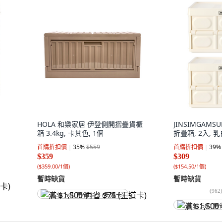
HOLA 和樂家居 伊登側開摺疊貨櫃
JINSIMGAM
箱 3.4kg, 卡其色, 1個
折疊箱, 2入, 
首購折扣價
35
%
$559
首購折扣價
39
%
$359
$309
(
$359.00/1個
)
(
$154.50/1個
)
暫時缺貨
暫時缺貨
(
962
满 $1,500 再省 $75 (王道卡)
满 $1,500 再