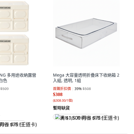
SUNG 多用途收納露營
Mega 大容量透明折疊床下收納箱 2
乳白色
入組, 透明, 1組
$509
首購折扣價
39
%
$508
$308
(
$308.00/1個
)
暫時缺貨
)
满 $1,500 再省 $75 (王道卡)
省 $75 (王道卡)