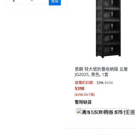
$
~
搜尋
景麒 特大號折疊收納箱 五層
JG2025, 黑色, 1套
首購折扣價
33
%
$598
$398
(
$398.00/1個
)
暫時缺貨
满 $1,500 再省 $75 (王道卡)