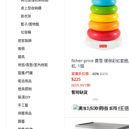
其他整理收納用品
桌上型收納櫃
掛衣架
籃子/置物籃
垃圾桶
居家裝飾
傢俱
寢具
fisher-price 費雪 環保彩虹套圈
地毯/靠墊/室內拖鞋
虹, 1個
窗簾/門簾
首購折扣價
40
%
$375
$225
衛浴用品
(
$225.00/1個
)
燈具照明
暫時缺貨
裝潢DIY
(
30
)
手工藝
满 $1,500 再省 $75 (王道卡)
保暖用品
園藝