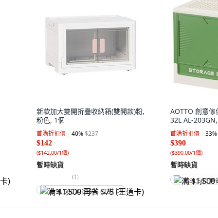
新款加大雙開折疊收納箱(雙開款)粉,
AOTTO 創意
粉色, 1個
32L AL-203GN
首購折扣價
40
%
$237
首購折扣價
33
%
$142
$390
(
$142.00/1個
)
(
$390.00/1個
)
暫時缺貨
暫時缺貨
(
1
)
满 $1,500 再
满 $1,500 再省 $75 (王道卡)