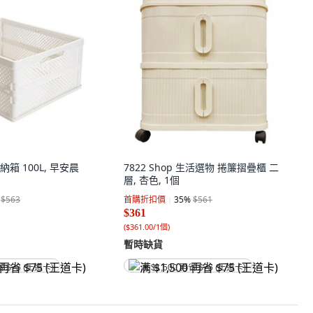
箱 100L, 早安晨
7822 Shop 生活選物 捲簾摺疊櫃 二
層, 杏色, 1個
$563
首購折扣價
35
%
$561
$361
(
$361.00/1個
)
暫時缺貨
省 $75 (王道卡)
满 $1,500 再省 $75 (王道卡)