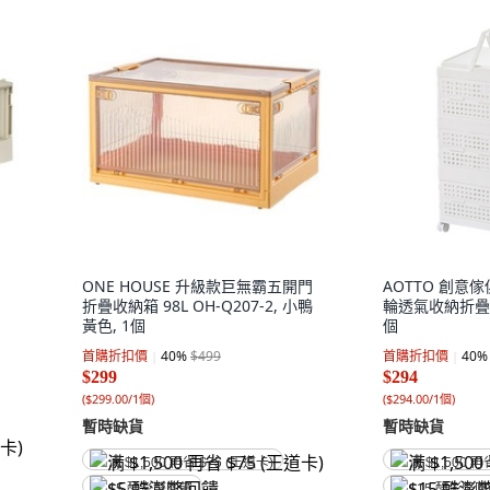
ONE HOUSE 升級款巨無霸五開門
AOTTO 創意
折疊收納箱 98L OH-Q207-2, 小鴨
輪透氣收納折疊箱 A
黃色, 1個
個
首購折扣價
40
%
$499
首購折扣價
40
%
$299
$294
(
$299.00/1個
)
(
$294.00/1個
)
暫時缺貨
暫時缺貨
满 $1,500 再省 $75 (王道卡)
满 $1,500 再
$5 酷澎幣回饋
$15 酷澎幣