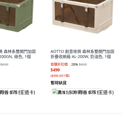
傢俱 森林系雙開門加固
AOTTO 創意傢俱 森林系雙開門加固
00GN, 綠色, 1個
折疊收納箱 AL-200W, 奶油色, 1個
$690
首購折扣價
28
%
$690
$490
(
$490.00/1個
)
暫時缺貨
省 $75 (王道卡)
满 $1,500 再省 $75 (王道卡)