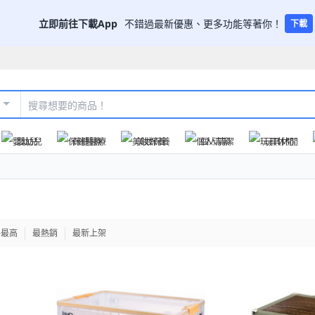
立即前往下載App
不錯過最新優惠、更多功能等著你！
下載
嬰幼兒
保健醫療
美妝保養
個人清潔
玩具休閒
格最高
最熱銷
最新上架