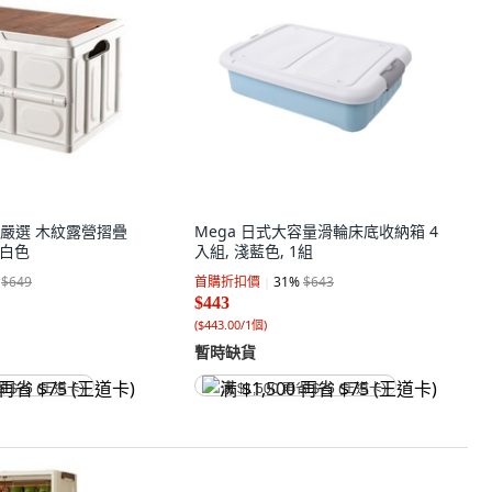
蘿林嚴選 木紋露營摺疊
Mega 日式大容量滑輪床底收納箱 4
, 白色
入組, 淺藍色, 1組
$649
首購折扣價
31
%
$643
$443
(
$443.00/1個
)
暫時缺貨
省 $75 (王道卡)
满 $1,500 再省 $75 (王道卡)