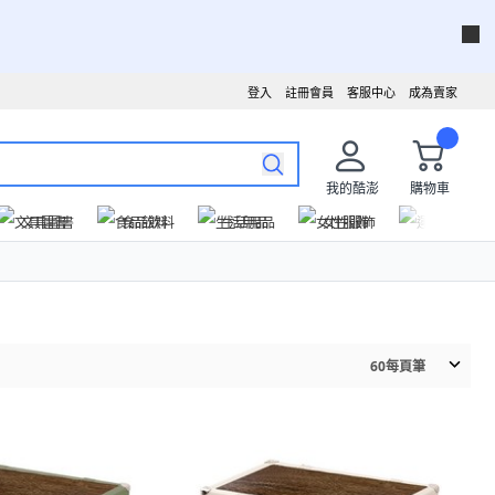
登入
註冊會員
客服中心
成為賣家
我的酷澎
購物車
文具圖書
食品飲料
生活用品
女性服飾
運動戶外
60
每頁筆