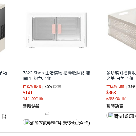
納箱
7822 Shop 生活選物 摺疊收納箱 雙
多功能可摺疊收納
開門, 粉色, 1個
之美 白色, 1個
首購折扣價
40
%
$235
首購折扣價
35
%
$141
$363
(
$141.00/1個
)
(
$363.00/1個
)
暫時缺貨
暫時缺貨
(
1
)
满 $1,500 再
满 $1,500 再省 $75 (王道卡)