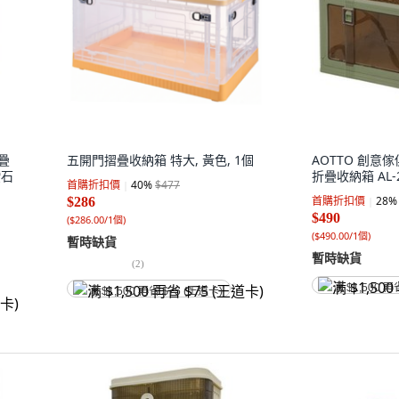
疊
五開門摺疊收納箱 特大, 黃色, 1個
AOTTO 創意
鑽石
折疊收納箱 AL-2
首購折扣價
40
%
$477
首購折扣價
28
%
$286
$490
(
$286.00/1個
)
(
$490.00/1個
)
暫時缺貨
暫時缺貨
(
2
)
满 $1,500 再
满 $1,500 再省 $75 (王道卡)