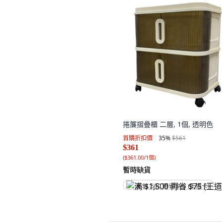
捲簾摺疊櫃 二層, 1個, 透明色
首購折扣價
35
%
$561
$361
(
$361.00/1個
)
暫時缺貨
满 $1,500 再省 $75 (王道卡)