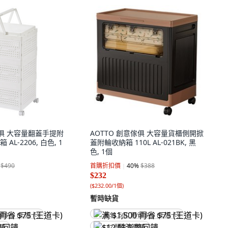
傢俱 大容量翻蓋手提附
AOTTO 創意傢俱 大容量貨櫃側開掀
L-2206, 白色, 1
蓋附輪收納箱 110L AL-021BK, 黑
色, 1個
$490
首購折扣價
40
%
$388
$232
(
$232.00/1個
)
暫時缺貨
省 $75 (王道卡)
满 $1,500 再省 $75 (王道卡)
回饋
$12 酷澎幣回饋