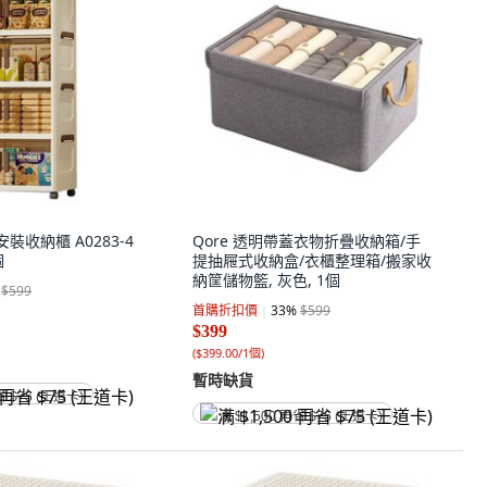
安裝收納櫃 A0283-4
Qore 透明帶蓋衣物折疊收納箱/手
個
提抽屜式收納盒/衣櫃整理箱/搬家收
納筐儲物籃, 灰色, 1個
$599
首購折扣價
33
%
$599
$399
(
$399.00/1個
)
暫時缺貨
省 $75 (王道卡)
满 $1,500 再省 $75 (王道卡)