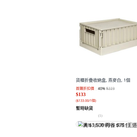
貨櫃折疊收納盒, 燕麥白, 1個
首購折扣價
40
%
$223
$133
(
$133.00/1個
)
暫時缺貨
(
1
)
满 $1,500 再省 $75 (王道卡)