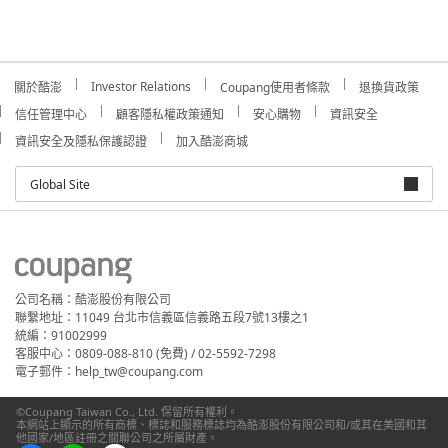
Investor Relations
關於酷澎
Coupang使用者條款
退換貨政策
信任管理中心
顧客隱私權政策通知
安心購物
資訊安全
資訊安全及隱私保護認證
加入酷澎商城
Global Site
公司名稱：酷澎股份有限公司
聯繫地址：11049 台北市信義區信義路五段7號13樓之1
統編：91002999
客服中心：0809-088-810 (免費) / 02-5592-7298
電子郵件：help_tw@coupang.com
©Coupang Taiwan Co., Ltd. 保留所有權利。
本網站上顯示的所有商標、標誌和服務標誌均為酷澎股份有限公司和/或其在美國和其
他國家/地區註冊之關聯公司之所屬財產。