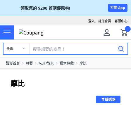
領取您的
$200
首購優惠卷!
打開 App
登入
註冊會員
客服中心
全部
酷澎首頁
母嬰
玩具/教具
積木遊戲
摩比
摩比
篩選器