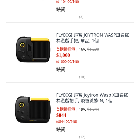
(
$1104.00/1個
)
缺貨
(
3
)
FLYDIGI 飛智 JOYTRON WASP單邊搖
桿遊戲手把, 單品, 1個
首購折扣價
16
%
$1,200
$1,000
(
$1000.00/1個
)
缺貨
(
10
)
FLYDIGI 飛智 Joytron Wasp X單邊搖
桿遊戲把手, 飛智黃蜂-N, 1個
首購折扣價
19
%
$1,044
$844
(
$844.00/1個
)
缺貨
(
12
)