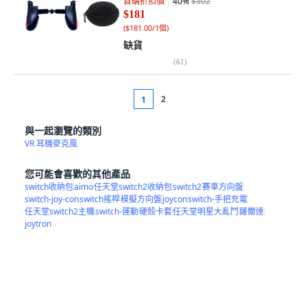
首購折扣價
40
%
$302
$181
(
$181.00/1個
)
缺貨
(
61
)
2
1
與一起瀏覽的類別
VR 耳機麥克風
您可能會喜歡的其他產品
switch收納包
aimo
任天堂switch2收納包
switch2
賽車方向盤
switch-joy-con
switch搖桿
模擬方向盤
joycon
switch-手把充電
任天堂switch2主機
switch-運動
硬殼卡套
任天堂明星大亂鬥
薩爾達
joytron