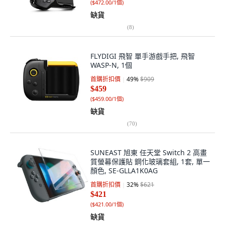
(
$472.00/1個
)
缺貨
(
8
)
FLYDIGI 飛智 單手游戲手把, 飛智
WASP-N, 1個
首購折扣價
49
%
$909
$459
(
$459.00/1個
)
缺貨
(
70
)
SUNEAST 旭東 任天堂 Switch 2 高畫
質螢幕保護貼 鋼化玻璃套組, 1套, 單一
顏色, SE-GLLA1K0AG
首購折扣價
32
%
$621
$421
(
$421.00/1個
)
缺貨