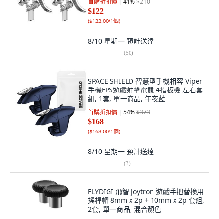
首購折扣價
41
%
$210
$122
(
$122.00/1個
)
8/10 星期一
預計送達
(
50
)
SPACE SHIELD 智慧型手機相容 Viper
手機FPS遊戲射擊電競 4指板機 左右套
組, 1套, 單一商品, 午夜藍
首購折扣價
54
%
$373
$168
(
$168.00/1個
)
8/10 星期一
預計送達
(
3
)
FLYDIGI 飛智 Joytron 遊戲手把替換用
搖桿帽 8mm x 2p + 10mm x 2p 套組,
2套, 單一商品, 混合顏色