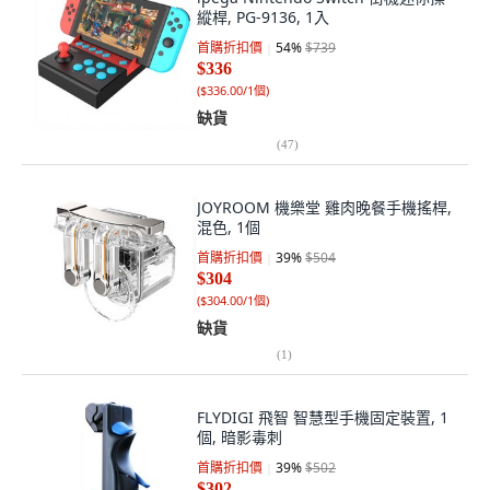
縱桿, PG-9136, 1入
首購折扣價
54
%
$739
$336
(
$336.00/1個
)
缺貨
(
47
)
JOYROOM 機樂堂 雞肉晚餐手機搖桿,
混色, 1個
首購折扣價
39
%
$504
$304
(
$304.00/1個
)
缺貨
(
1
)
FLYDIGI 飛智 智慧型手機固定裝置, 1
個, 暗影毒刺
首購折扣價
39
%
$502
$302