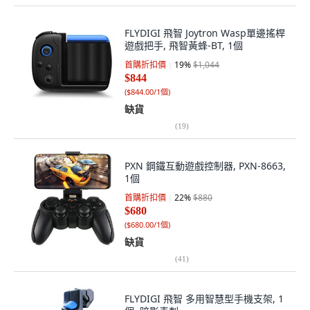
FLYDIGI 飛智 Joytron Wasp單邊搖桿
遊戲把手, 飛智黃蜂-BT, 1個
首購折扣價
19
%
$1,044
$844
(
$844.00/1個
)
缺貨
(
19
)
PXN 鋼鐵互動遊戲控制器, PXN-8663,
1個
首購折扣價
22
%
$880
$680
(
$680.00/1個
)
缺貨
(
41
)
FLYDIGI 飛智 多用智慧型手機支架, 1