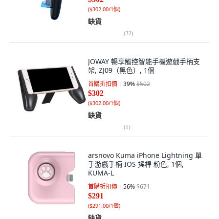
(
$302.00/1個
)
缺貨
(
32
)
JOWAY 暢享觸控智能手機遊戲手柄支
架, ZJ09（黑色）, 1個
首購折扣價
39
%
$502
$302
(
$302.00/1個
)
缺貨
(
1
)
arsnovo Kuma iPhone Lightning 單
手游戲手柄 IOS 搖桿 粉色, 1個,
KUMA-L
首購折扣價
56
%
$671
$291
(
$291.00/1個
)
缺貨