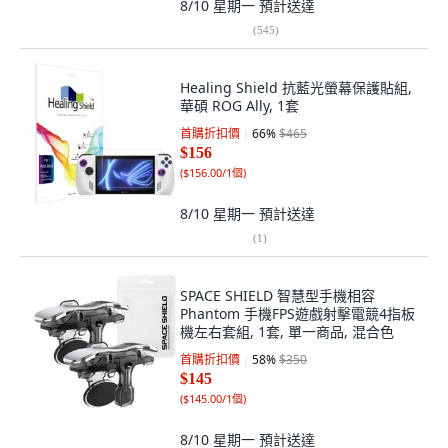
8/10 星期一
預計送達
(
545
)
Healing Shield 抗藍光螢幕保護貼組,
華碩 ROG Ally, 1套
首購折扣價
66
%
$465
$156
(
$156.00/1個
)
8/10 星期一
預計送達
(
1
)
SPACE SHIELD 智慧型手機相容
Phantom 手機FPS遊戲射擊電競4指板
機左右套組, 1套, 單一商品, 混合色
首購折扣價
58
%
$350
$145
(
$145.00/1個
)
8/10 星期一
預計送達