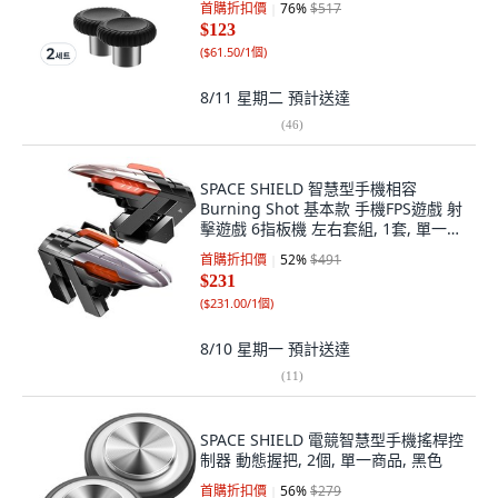
首購折扣價
76
%
$517
$123
(
$61.50/1個
)
8/11 星期二
預計送達
(
46
)
SPACE SHIELD 智慧型手機相容
Burning Shot 基本款 手機FPS遊戲 射
擊遊戲 6指板機 左右套組, 1套, 單一商
品, 混合顏色
首購折扣價
52
%
$491
$231
(
$231.00/1個
)
8/10 星期一
預計送達
(
11
)
SPACE SHIELD 電競智慧型手機搖桿控
制器 動態握把, 2個, 單一商品, 黑色
首購折扣價
56
%
$279