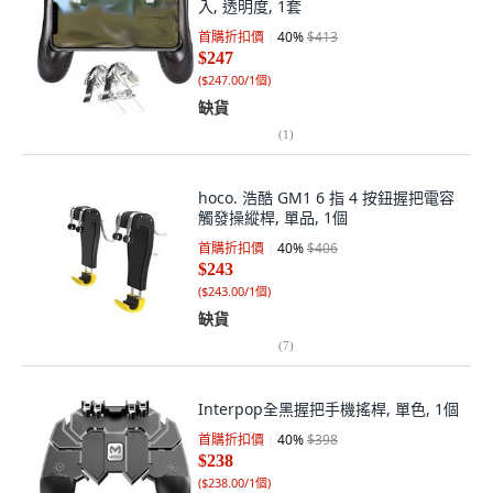
入, 透明度, 1套
首購折扣價
40
%
$413
$247
(
$247.00/1個
)
缺貨
(
1
)
hoco. 浩酷 GM1 6 指 4 按鈕握把電容
觸發操縱桿, 單品, 1個
首購折扣價
40
%
$406
$243
(
$243.00/1個
)
缺貨
(
7
)
Interpop全黑握把手機搖桿, 單色, 1個
首購折扣價
40
%
$398
$238
(
$238.00/1個
)