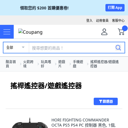
領取您的
$200
首購優惠卷!
打開 App
登入
註冊會員
客服中心
全部
酷澎首
火箭跨
玩具嗜
遊戲
手機遊
搖桿遙控器/遊戲遙
頁
境
好
片
戲
控器
搖桿遙控器/遊戲遙控器
篩選器
HORI FIGHTING COMMANDER
OCTA PS5 PS4 PC 控制器 黑色, 1個,