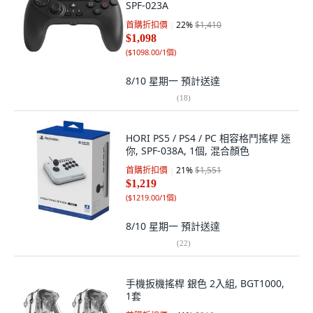
SPF-023A
首購折扣價
22
%
$1,410
$1,098
(
$1098.00/1個
)
8/10 星期一
預計送達
(
18
)
HORI PS5 / PS4 / PC 相容格鬥搖桿 迷
你, SPF-038A, 1個, 混合顏色
首購折扣價
21
%
$1,551
$1,219
(
$1219.00/1個
)
8/10 星期一
預計送達
(
22
)
手機扳機搖桿 銀色 2入組, BGT1000,
1套