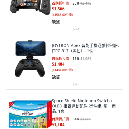
首購折扣價
35
%
$2,415
$1,566
(
$1566.00/1個
)
缺貨
(
273
)
JOYTRON Apex 智能手機遊戲控制器,
JTPC-517（黑色）, 1個
首購折扣價
11
%
$1,684
$1,484
(
$1484.00/1個
)
缺貨
(
37
)
Space Shield Nintendo Switch /
OLED 相容運動配件 25件組, 單一商
品, 1套
首購折扣價
34
%
$1,689
$1,104