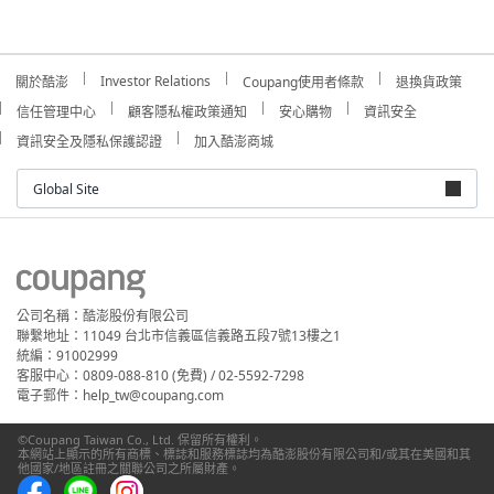
Investor Relations
關於酷澎
Coupang使用者條款
退換貨政策
信任管理中心
顧客隱私權政策通知
安心購物
資訊安全
資訊安全及隱私保護認證
加入酷澎商城
Global Site
公司名稱：酷澎股份有限公司
聯繫地址：11049 台北市信義區信義路五段7號13樓之1
統編：91002999
客服中心：0809-088-810 (免費) / 02-5592-7298
電子郵件：help_tw@coupang.com
©Coupang Taiwan Co., Ltd. 保留所有權利。
本網站上顯示的所有商標、標誌和服務標誌均為酷澎股份有限公司和/或其在美國和其
他國家/地區註冊之關聯公司之所屬財產。