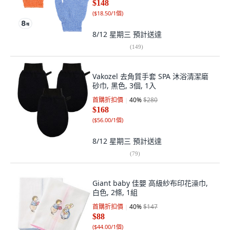
$148
(
$18.50/1個
)
8/12 星期三
預計送達
(
149
)
Vakozel 去角質手套 SPA 沐浴清潔磨
砂巾, 黑色, 3個, 1入
首購折扣價
40
%
$280
$168
(
$56.00/1個
)
8/12 星期三
預計送達
(
79
)
Giant baby 佳嬰 高級紗布印花澡巾,
白色, 2條, 1組
首購折扣價
40
%
$147
$88
(
$44.00/1個
)