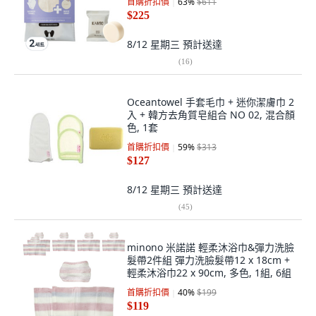
首購折扣價
63
%
$611
$225
8/12 星期三
預計送達
(
16
)
Oceantowel 手套毛巾 + 迷你潔膚巾 2
入 + 韓方去角質皂組合 NO 02, 混合顏
色, 1套
首購折扣價
59
%
$313
$127
8/12 星期三
預計送達
(
45
)
minono 米諾諾 輕柔沐浴巾&彈力洗臉
髮帶2件組 彈力洗臉髮帶12 x 18cm +
輕柔沐浴巾22 x 90cm, 多色, 1組, 6組
首購折扣價
40
%
$199
$119