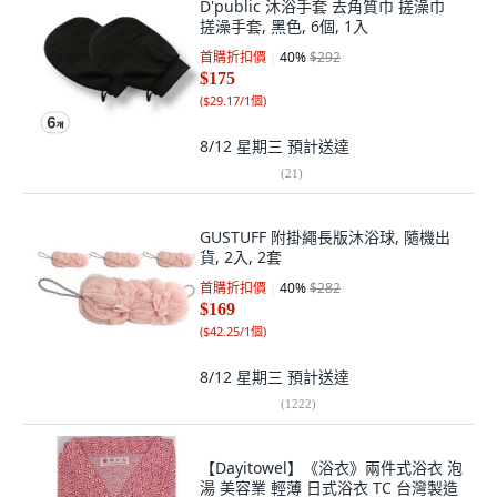
D'public 沐浴手套 去角質巾 搓澡巾
搓澡手套, 黑色, 6個, 1入
首購折扣價
40
%
$292
$175
(
$29.17/1個
)
8/12 星期三
預計送達
(
21
)
GUSTUFF 附掛繩長版沐浴球, 隨機出
貨, 2入, 2套
首購折扣價
40
%
$282
$169
(
$42.25/1個
)
8/12 星期三
預計送達
(
1222
)
【Dayitowel】《浴衣》兩件式浴衣 泡
湯 美容業 輕薄 日式浴衣 TC 台灣製造