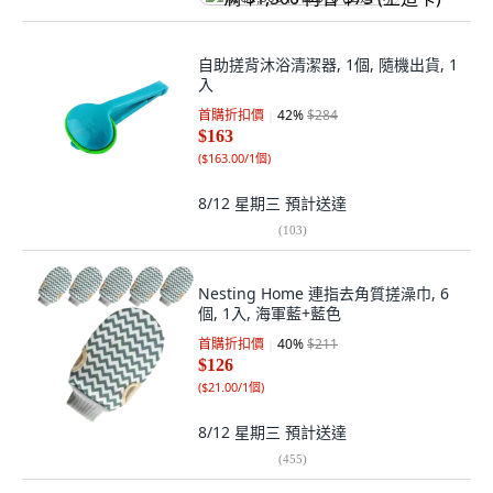
自助搓背沐浴清潔器, 1個, 隨機出貨, 1
入
首購折扣價
42
%
$284
$163
(
$163.00/1個
)
8/12 星期三
預計送達
(
103
)
Nesting Home 連指去角質搓澡巾, 6
個, 1入, 海軍藍+藍色
首購折扣價
40
%
$211
$126
(
$21.00/1個
)
8/12 星期三
預計送達
(
455
)