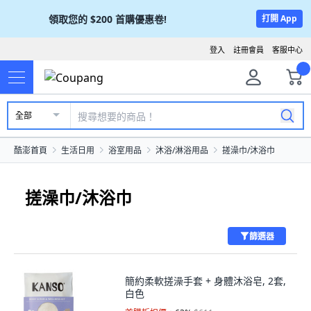
領取您的
$200
首購優惠卷!
打開 App
登入
註冊會員
客服中心
全部
酷澎首頁
生活日用
浴室用品
沐浴/淋浴用品
搓澡巾/沐浴巾
搓澡巾/沐浴巾
篩選器
簡約柔軟搓澡手套 + 身體沐浴皂, 2套,
白色