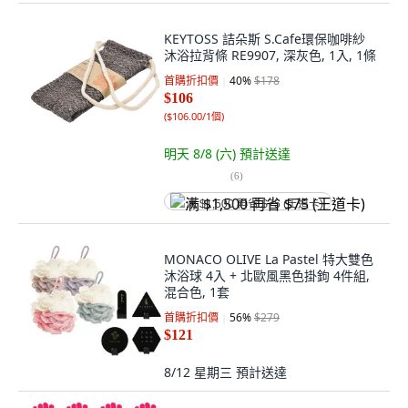
KEYTOSS 詰朵斯 S.Cafe環保咖啡紗
沐浴拉背條 RE9907, 深灰色, 1入, 1條
首購折扣價
40
%
$178
$106
(
$106.00/1個
)
明天 8/8 (六)
預計送達
(
6
)
满 $1,500 再省 $75 (王道卡)
MONACO OLIVE La Pastel 特大雙色
沐浴球 4入 + 北歐風黑色掛鉤 4件組,
混合色, 1套
首購折扣價
56
%
$279
$121
8/12 星期三
預計送達