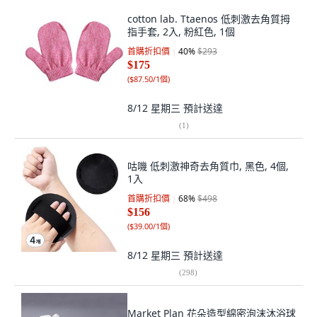
cotton lab. Ttaenos 低刺激去角質拇
指手套, 2入, 粉紅色, 1個
首購折扣價
40
%
$293
$175
(
$87.50/1個
)
8/12 星期三
預計送達
(
1
)
咕嘰 低刺激神奇去角質巾, 黑色, 4個,
1入
首購折扣價
68
%
$498
$156
(
$39.00/1個
)
8/12 星期三
預計送達
(
298
)
Market Plan 花朵造型綿密泡沫沐浴球