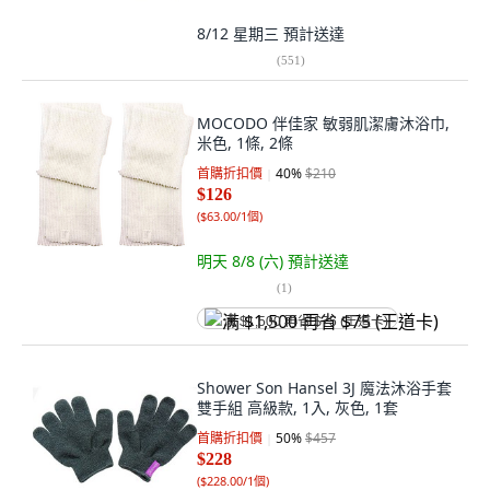
8/12 星期三
預計送達
(
551
)
MOCODO 伴佳家 敏弱肌潔膚沐浴巾,
米色, 1條, 2條
首購折扣價
40
%
$210
$126
(
$63.00/1個
)
明天 8/8 (六)
預計送達
(
1
)
满 $1,500 再省 $75 (王道卡)
Shower Son Hansel 3J 魔法沐浴手套
雙手組 高級款, 1入, 灰色, 1套
首購折扣價
50
%
$457
$228
(
$228.00/1個
)