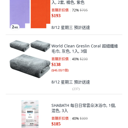
入, 2套, 橘色, 紫色
首購折扣價
72
%
$705
$193
8/12 星期三
預計送達
World Clean Greslin Coral 超細纖維
毛巾, 灰色, 1入, 3個
首購折扣價
40
%
$230
$138
(
$46.00/1個
)
8/12 星期三
預計送達
(
237
)
SHABATH 每日日常雲朵沐浴巾, 1個,
混色, 3入
首購折扣價
40
%
$309
$185