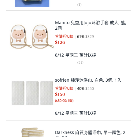
(
1
)
Manito 兒童用Juju沐浴手套 成人, 熊,
2個
首購折扣價
61
%
$329
$126
8/12 星期三
預計送達
(
51
)
sofrien 純淨沐浴巾, 白色, 3個, 1入
首購折扣價
40
%
$250
$150
(
$50.00/1個
)
8/12 星期三
預計送達
Darkness 麻質身體浴巾, 單一顏色, 2