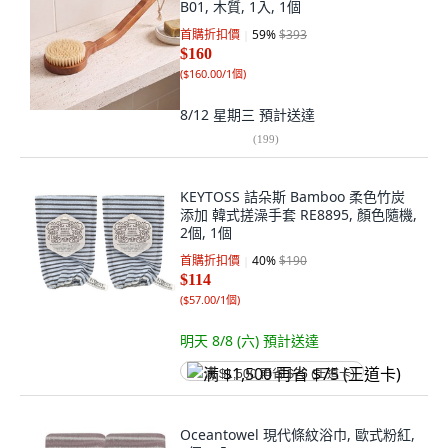
B01, 木質, 1入, 1個
首購折扣價
59
%
$393
$160
(
$160.00/1個
)
8/12 星期三
預計送達
(
199
)
KEYTOSS 詰朵斯 Bamboo 柔色竹炭
添加 韓式搓澡手套 RE8895, 顏色隨機,
2個, 1個
首購折扣價
40
%
$190
$114
(
$57.00/1個
)
明天 8/8 (六)
預計送達
满 $1,500 再省 $75 (王道卡)
Oceantowel 現代條紋浴巾, 歐式粉紅,