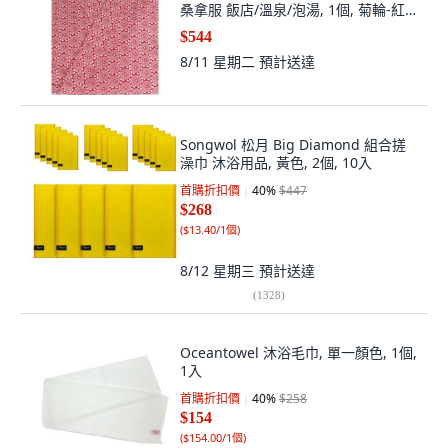
桑拿服 飯店/溫泉/泡湯, 1個, 菊輪-紅,
菊輪-紅
$544
8/11 星期二
預計送達
Songwol 松月 Big Diamond 組合搓
澡巾 沐浴用品, 黃色, 2個, 10入
首購折扣價
40
%
$447
$268
(
$13.40/1個
)
8/12 星期三
預計送達
(
1328
)
Oceantowel 沐浴毛巾, 單一顏色, 1個,
1入
首購折扣價
40
%
$258
$154
(
$154.00/1個
)