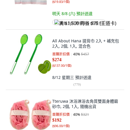
(
$19.83/1個
)
明天 8/8 (六)
預計送達
满 $1,500 再省 $75 (王道卡)
All About Hana 搓背巾 2入 + 補充包
2入, 2個, 1入, 混合色
首購折扣價
40
%
$457
$274
(
$137.00/1個
)
8/12 星期三
預計送達
(
779
)
Tteruwa 沐浴淋浴去角質雙面身體磨
砂巾, 2個, 1入, 隨機出貨
首購折扣價
40
%
$321
$192
(
$96.00/1個
)