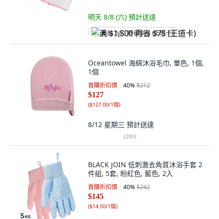
明天 8/8 (六)
預計送達
满 $1,500 再省 $75 (王道卡)
Oceantowel 海綿沐浴毛巾, 單色, 1個,
1個
首購折扣價
40
%
$212
$127
(
$127.00/1個
)
8/12 星期三
預計送達
(
280
)
BLACK JOIN 低刺激去角質沐浴手套 2
件組, 5套, 粉紅色, 藍色, 2入
首購折扣價
40
%
$242
$145
(
$14.50/1個
)