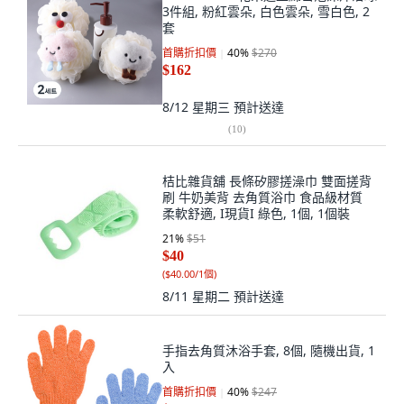
3件組, 粉紅雲朵, 白色雲朵, 雪白色, 2
套
首購折扣價
40
%
$270
$162
8/12 星期三
預計送達
(
10
)
桔比雜貨舖 長條矽膠搓澡巾 雙面搓背
刷 牛奶美背 去角質浴巾 食品級材質
柔軟舒適, I現貨I 綠色, 1個, 1個裝
21
%
$51
$40
(
$40.00/1個
)
8/11 星期二
預計送達
手指去角質沐浴手套, 8個, 隨機出貨, 1
入
首購折扣價
40
%
$247