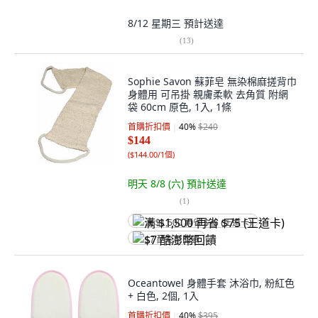
8/12 星期三
預計送達
(
13
)
Sophie Savon 蘇菲皂 無染棉麻搓背巾
身體用 可吊掛 親膚柔軟 去角質 附網
袋 60cm 原色, 1入, 1條
首購折扣價
40
%
$240
$144
(
$144.00/1個
)
明天 8/8 (六)
預計送達
(
1
)
满 $1,500 再省 $75 (王道卡)
$7 酷澎幣回饋
Oceantowel 身體手套 沐浴巾, 粉紅色
+ 白色, 2個, 1入
首購折扣價
40
%
$395