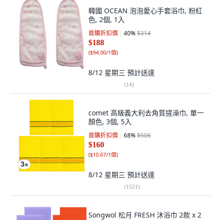
韓國 OCEAN 泡泡愛心手套浴巾, 粉紅
色, 2個, 1入
首購折扣價
40
%
$314
$188
(
$94.00/1個
)
8/12 星期三
預計送達
(
14
)
comet 高級義大利去角質搓澡巾, 單一
顏色, 3個, 5入
首購折扣價
68
%
$506
$160
(
$10.67/1個
)
8/12 星期三
預計送達
(
1521
)
Songwol 松月 FRESH 沐浴巾 2款 x 2