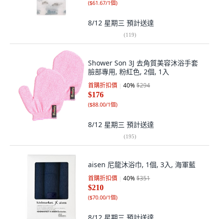
(
$61.67/1個
)
8/12 星期三
預計送達
(
119
)
Shower Son 3J 去角質美容沐浴手套
臉部專用, 粉紅色, 2個, 1入
首購折扣價
40
%
$294
$176
(
$88.00/1個
)
8/12 星期三
預計送達
(
195
)
aisen 尼龍沐浴巾, 1個, 3入, 海軍藍
首購折扣價
40
%
$351
$210
(
$70.00/1個
)
8/12 星期三
預計送達