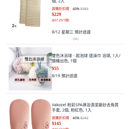
個, 2入
首購折扣價
40
%
$383
$229
(
$57.25/1個
)
8/12 星期三
預計送達
(
66
)
雙色沐浴球 - 起泡球 搓澡巾 浴球, 1入/
隨機出色, 1個
$55
8/19
預計送達
Vakozel 粉彩SPA淋浴清潔磨砂去角質
手套, 2個, 粉紅色, 1入
首購折扣價
40
%
$242
$145