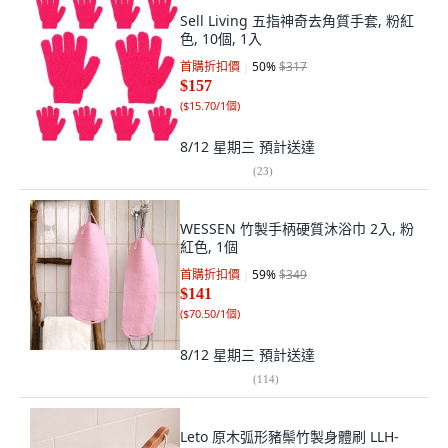
Sell Living 五指神奇去角質手套, 粉紅
色, 10個, 1入
首購折扣價
50
%
$317
$157
(
$15.70/1個
)
8/12 星期三
預計送達
(
23
)
WESSEN 竹製手柄硬質沐浴巾 2入, 粉
紅色, 1個
首購折扣價
59
%
$349
$141
(
$70.50/1個
)
8/12 星期三
預計送達
(
114
)
Leto 原木弧形豬鬃竹製身體刷 LLH-