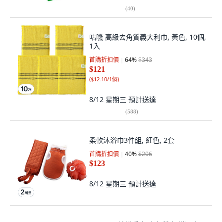
(
40
)
咕嘰 高級去角質義大利巾, 黃色, 10個,
1入
首購折扣價
64
%
$343
$121
(
$12.10/1個
)
8/12 星期三
預計送達
(
588
)
柔軟沐浴巾3件組, 紅色, 2套
首購折扣價
40
%
$206
$123
8/12 星期三
預計送達