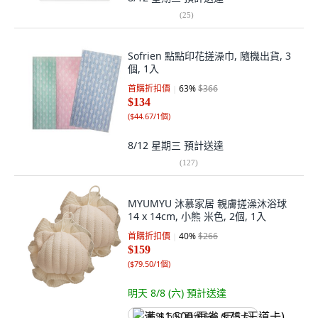
(
25
)
Sofrien 點點印花搓澡巾, 隨機出貨, 3
個, 1入
首購折扣價
63
%
$366
$134
(
$44.67/1個
)
8/12 星期三
預計送達
(
127
)
MYUMYU 沐慕家居 親膚搓澡沐浴球
14 x 14cm, 小熊 米色, 2個, 1入
首購折扣價
40
%
$266
$159
(
$79.50/1個
)
明天 8/8 (六)
預計送達
满 $1,500 再省 $75 (王道卡)