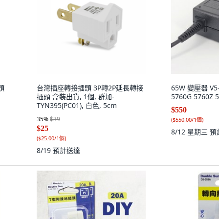
頭
台灣插座轉接插頭 3P轉2P延長轉接
65W 變壓器 V5-
插頭 盒裝出貨, 1個, 群加-
5760G 5760Z 
TYN395(PC01), 白色, 5cm
$550
35
%
$39
(
$550.00/1個
)
$25
8/12 星期三
預
(
$25.00/1個
)
8/19
預計送達