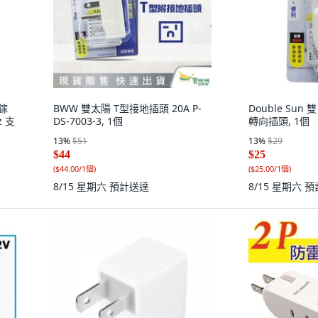
鎵
BWW 雙太陽 T型接地插頭 20A P-
Double Sun 
z 支
DS-7003-3, 1個
轉向插頭, 1個
13
%
$51
13
%
$29
$44
$25
(
$44.00/1個
)
(
$25.00/1個
)
8/15 星期六
預計送達
8/15 星期六
預