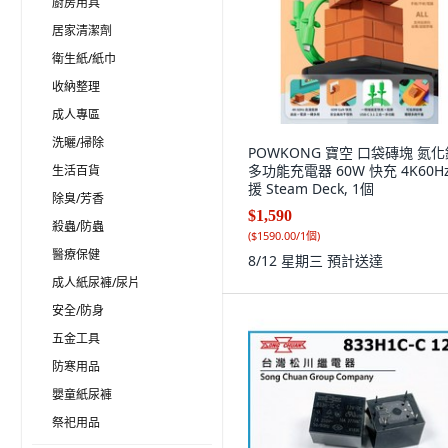
廚房用具
居家清潔劑
衛生紙/紙巾
收納整理
成人專區
洗曬/掃除
POWKONG 寶空 口袋磚塊 氮化
多功能充電器 60W 快充 4K60H
生活百貨
援 Steam Deck, 1個
除臭/芳香
$1,590
殺蟲/防蟲
(
$1590.00/1個
)
醫療保健
8/12 星期三
預計送達
成人紙尿褲/尿片
安全/防身
五金工具
防寒用品
嬰童紙尿褲
祭祀用品