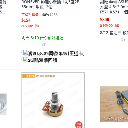
充電傳
RONEVER 節能小壁插 1切3座2P,
副廠 華碩 ASU
線
55mm, 單色, 2個
方型 4.5*3.0m
.5M
F571 K571, 1個
首購折扣價
40
%
$258
$800
$154
(
$800.00/1個
)
(
$77.00/1個
)
8/12 星期三
預
明天 8/10 (一)
預計送達
(
1
)
(
3
)
满 $1,500 再省 $75 (王道卡)
$6 酷澎幣回饋