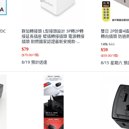
VDC
群加轉接頭 L型接頭設計 3P轉2P轉
雙日 2P防雷4插
接延長插座 壁插轉接插頭 電源轉接
轉向插頭 防過熱
插頭 耐燃國家認證最新安規款-
14
%
$69
TYBA0--迅睿, 白, 1個, 5cm
$79
$59
(
$79.00/1個
)
(
$59.00/1個
)
8/19
預計送達
8/15 星期六
預