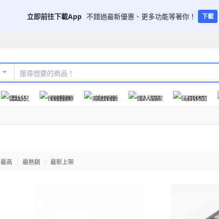
立即前往下載App
不錯過最新優惠、更多功能等著你！
下載
嬰幼兒
保健醫療
美妝保養
個人清潔
玩具休閒
格最高
最熱銷
最新上架