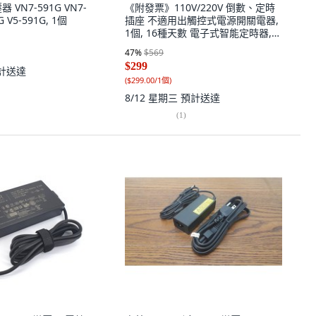
 VN7-591G VN7-
《附發票》110V/220V 倒數、定時
G V5-591G, 1個
插座 不適用出觸控式電源開關電器,
1個, 16種天數 電子式智能定時器,
白色, 6.9cm
47
%
$569
$299
計送達
(
$299.00/1個
)
8/12 星期三
預計送達
(
1
)