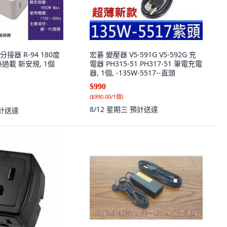
分接器 R-94 180度
宏碁 變壓器 V5-591G V5-592G 充
過載 新安規, 1個
電器 PH315-51 PH317-51 筆電充電
器, 1個, -135W-5517--直頭
$990
(
$990.00/1個
)
8/12 星期三
預計送達
計送達