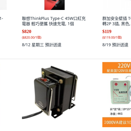
1-
聯想ThinkPlus Type-C 45W口紅充
群加安全壁插 TC1
電器 輕巧便攜 快速充電, 1個
轉2P 3插, 黑色,
$820
$119
(
$820.00/1個
)
(
$119.00/1個
)
8/12 星期三
預計送達
8/19
預計送達