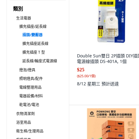
類別
生活電器
擴充插座/延長線
插頭/變壓器
擴充插座延長線
擴充插座 T 型
Double Sun雙日 2P插頭 DIY插
延長線/輪座式電源線
電源線插頭 DS-401A, 1個
$25
燈泡/燈具
(
$25.00/1個
)
照明燈具/配件
8/12 星期三
預計送達
電線整理用品
電器設備/材料
乾電池/電池
衣物清潔劑
浴室用品
衛生棉/生理用品