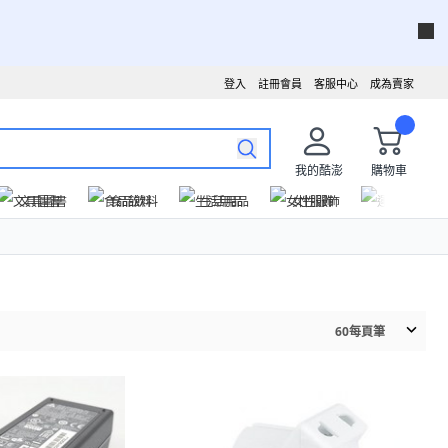
登入
註冊會員
客服中心
成為賣家
我的酷澎
購物車
文具圖書
食品飲料
生活用品
女性服飾
運動戶外
60
每頁筆