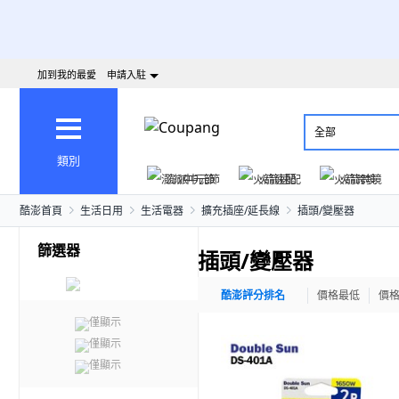
加到我的最愛
申請入駐
全部
類別
澎派中元節
火箭速配
火箭跨境
酷澎首頁
生活日用
生活電器
擴充插座/延長線
插頭/變壓器
篩選器
插頭/變壓器
酷澎評分排名
價格最低
價
僅顯示
僅顯示
僅顯示