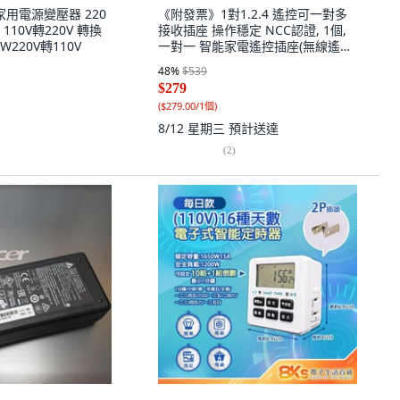
家用電源變壓器 220
《附發票》1對1.2.4 遙控可一對多
A 110V轉220V 轉換
接收插座 操作穩定 NCC認證, 1個,
0W220V轉110V
一對一 智能家電遙控插座(無線遙
控), 白色, 11.5cm
48
%
$539
$279
(
$279.00/1個
)
8/12 星期三
預計送達
(
2
)