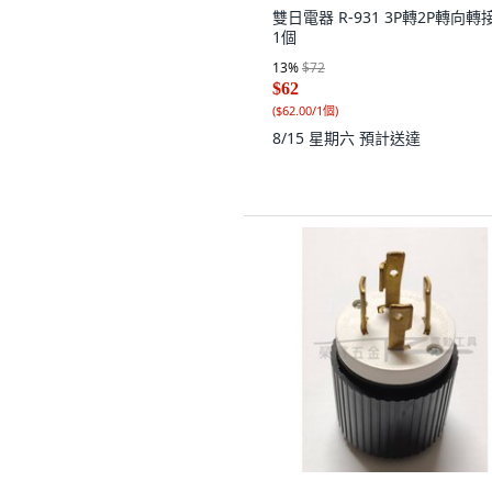
雙日電器 R-931 3P轉2P轉向轉
1個
13
%
$72
$62
(
$62.00/1個
)
8/15 星期六
預計送達