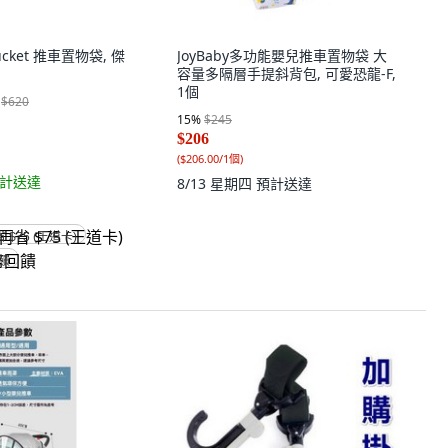
yBucket 推車置物袋, 傑
JoyBaby多功能嬰兒推車置物袋 大
容量多隔層手提斜背包, 可愛恐龍-F,
1個
$620
15
%
$245
$206
(
$206.00/1個
)
計送達
8/13 星期四
預計送達
省 $75 (王道卡)
回饋