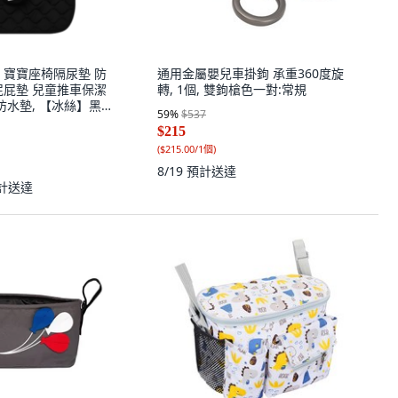
 寶寶座椅隔尿墊 防
通用金屬嬰兒車掛鉤 承重360度旋
屁屁墊 兒童推車保潔
轉, 1個, 雙鉤槍色一對:常規
防水墊, 【冰絲】黑
59
%
$537
個
$215
(
$215.00/1個
)
8/19
預計送達
計送達