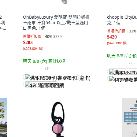
2
OhBabyLuxury 愛酷寶 雙開拉鏈推
choopie Cit
專利
車雨罩 車寬54cm以上/戰車型適用
克, 1個
金-皮
L, 黑色, 1個
首購折扣價
32
%
首購折扣價
40
%
$339
$420
$203
(
$420.00/1個
)
(
$203.00/1個
)
明天 8/8 (六)
預
明天 8/8 (六)
預計送達
(
7
)
(
3
)
满 $1,500 再
满 $1,500 再省 $75 (王道卡)
$19 酷澎幣
$21 酷澎幣回饋