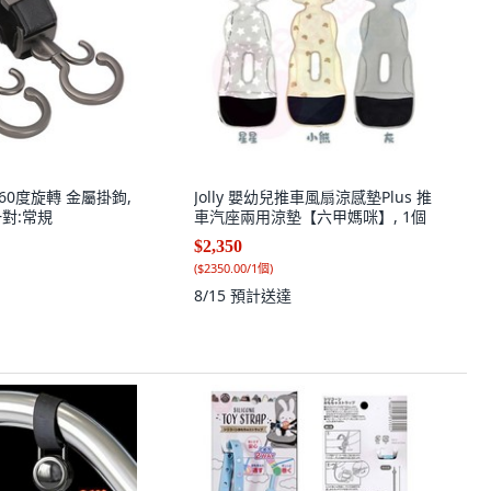
60度旋轉 金屬掛鉤,
Jolly 嬰幼兒推車風扇涼感墊Plus 推
一對:常規
車汽座兩用涼墊【六甲媽咪】, 1個
$2,350
(
$2350.00/1個
)
8/15
預計送達