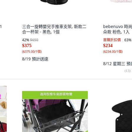
1
三合一旋轉嬰兒手推車支架, 新款二
bebenuvo 
合一杯架 - 黑色, 1個
朵款 粉色, 1入
42
%
$650
首購折扣價
63
%
$375
$234
(
$375.00/1個
)
(
$234.00/1個
)
8/19
預計送達
8/12 星期三
預
(
13
)