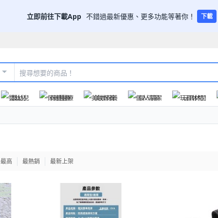
立即前往下載App
不錯過最新優惠、更多功能等著你！
下載
嬰幼兒
保健醫療
美妝保養
個人清潔
玩具休閒
格最高
最熱銷
最新上架