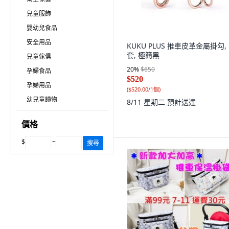
兒童服飾
嬰幼兒食品
安全用品
KUKU PLUS 推車皮革金屬掛勾, 
套, 極簡黑
兒童傢俱
20
%
$650
孕婦食品
$520
孕婦用品
(
$520.00/1個
)
幼兒童讀物
8/11 星期二
預計送達
價格
$
~
搜尋