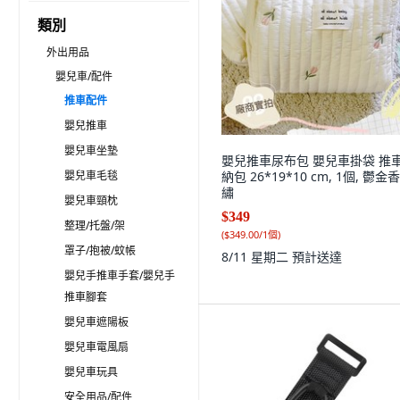
類別
外出用品
嬰兒車/配件
推車配件
嬰兒推車
嬰兒車坐墊
嬰兒推車尿布包 嬰兒車掛袋 推
嬰兒車毛毯
納包 26*19*10 cm, 1個, 鬱金
繡
嬰兒車頸枕
$349
整理/托盤/架
(
$349.00/1個
)
罩子/抱被/蚊帳
8/11 星期二
預計送達
嬰兒手推車手套/嬰兒手
推車腳套
嬰兒車遮陽板
嬰兒車電風扇
嬰兒車玩具
安全用品/配件