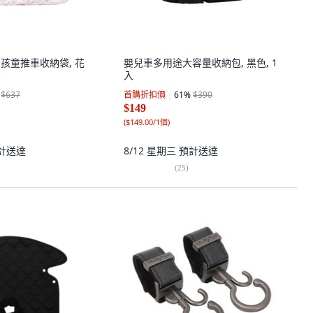
時尚孩童推車收納袋, 花
嬰兒車多用途大容量收納包, 黑色, 1
入
$637
首購折扣價
61
%
$390
$149
(
$149.00/1個
)
計送達
8/12 星期三
預計送達
(
25
)