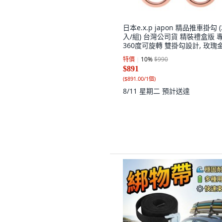
日本e.x.p japon 精品推車掛勾 (
入/組) 台灣公司貨 精裝禮盒版 
360度可旋轉 雙掛勾設計, 玫瑰
革奶茶白, 1個
特價
10
%
$990
$891
(
$891.00/1個
)
8/11 星期二
預計送達