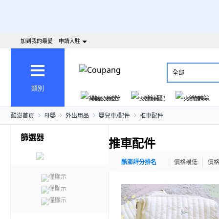
加到我的最愛
申請入駐
全部
類別
爸氣父親節
火箭速配
火箭跨境
酷澎首頁
母嬰
外出用品
嬰兒車/配件
推車配件
篩選器
推車配件
酷澎評分排名
價格最低
價
僅顯示
僅顯示
僅顯示