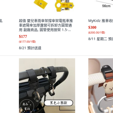
個,
超值 嬰兒車雨傘架撐傘架電瓶車推
MyKidz 推車收納
車遮陽傘加厚露營可拆卸方圓管通
$300
用 副廠商品, 圓管使用按架 1.5-
(
$300.00/1個
)
2.5CM以內, 1個
$177
8/11 星期二
預
(
$177.00/1個
)
8/21
預計送達