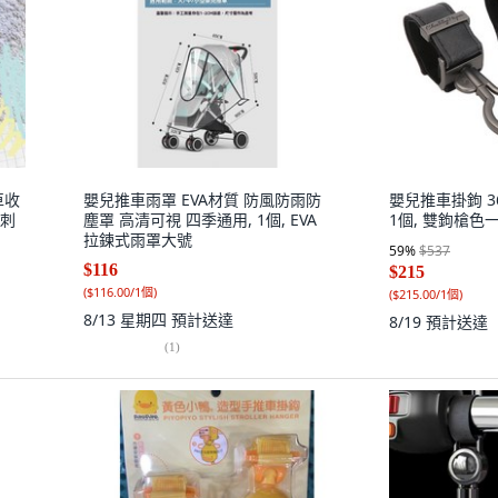
車收
嬰兒推車雨罩 EVA材質 防風防雨防
嬰兒推車掛鉤 3
香刺
塵罩 高清可視 四季通用, 1個, EVA
1個, 雙鉤槍色
拉鍊式雨罩大號
59
%
$537
$116
$215
(
$116.00/1個
)
(
$215.00/1個
)
8/13 星期四
預計送達
8/19
預計送達
(
1
)