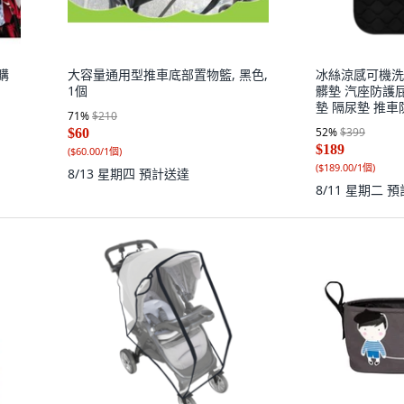
購
大容量通用型推車底部置物籃, 黑色,
冰絲涼感可機洗
1個
髒墊 汽座防護
墊 隔尿墊 推車
71
%
$210
座椅隔尿墊, 1
52
%
$399
$60
$189
(
$60.00/1個
)
(
$189.00/1個
)
8/13 星期四
預計送達
8/11 星期二
預