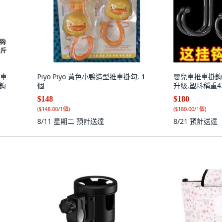
踏車
Piyo Piyo 黃色小鴨造型推車掛勾, 1
嬰兒車推車掛鉤 
掛鉤
個
$148
$180
(
$148.00/1個
)
(
$180.00/1個
)
8/11 星期二
預計送達
8/21
預計送達