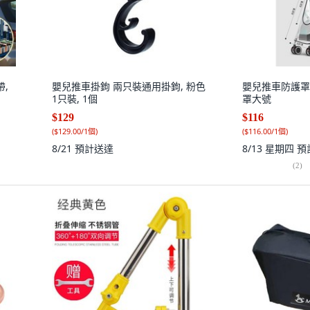
帶,
嬰兒推車掛鉤 兩只裝通用掛鉤, 粉色
嬰兒推車防護罩, 
1只裝, 1個
罩大號
$129
$116
(
$129.00/1個
)
(
$116.00/1個
)
8/21
預計送達
8/13 星期四
預
(
2
)