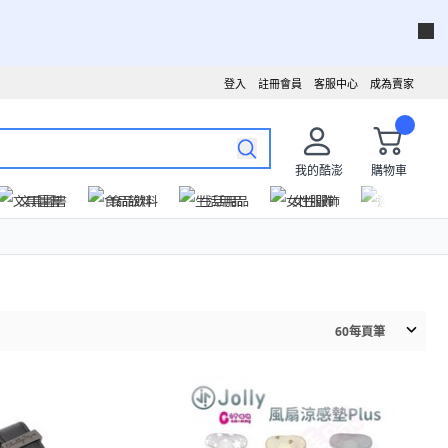
登入
註冊會員
客服中心
成為賣家
我的酷澎
購物車
文具圖書
食品飲料
生活用品
女性服飾
運動戶外
60
每頁筆