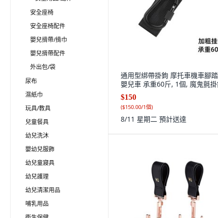
安全座椅
安全座椅配件
嬰兒揹帶/揹巾
嬰兒揹帶配件
外出包/袋
通用型綁帶掛鉤 摩托車機車腳
尿布
嬰兒車 承重60斤, 1個, 魔鬼氈
濕紙巾
$150
(
$150.00/1個
)
玩具/教具
8/11 星期二
預計送達
兒童餐具
幼兒洗沐
嬰幼兒服飾
幼兒童寢具
幼兒護理
幼兒清潔用品
哺乳用品
衛生保健