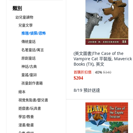
類別
幼兒童讀物
兒童文學
推理/偵探/恐怖
傳統童話
名著童話/寓言
(英文圖書)The Case of the
原創童話
Vampire Cat 平裝版, Maverick
Books (TX), 英文
神話/古典
首購折扣價
40
%
$340
童謠/童詩
$204
孩童創作書籍
8/19
預計送達
繪本
視覺焦點書/嬰兒書
遊戲書/玩具書
學習/教養
漫畫/動畫