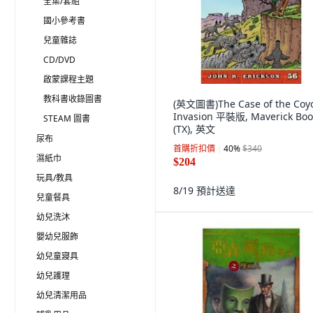
全集/套組
國小參考書
兒童雜誌
CD/DVD
啟蒙課程主題
教科書收錄圖書
(英文圖書)The Case of the Coy
Invasion 平裝版, Maverick Boo
STEAM 圖書
(TX), 英文
尿布
首購折扣價
40
%
$340
濕紙巾
$204
玩具/教具
8/19
預計送達
兒童餐具
幼兒洗沐
嬰幼兒服飾
幼兒童寢具
幼兒護理
幼兒清潔用品