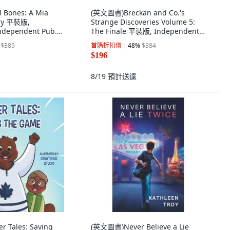
Bones: A Mia
(英文圖書)Breckan and Co.'s
ery 平裝版,
Strange Discoveries Volume 5:
ndependent Pub...,
The Finale 平裝版, Independently
Published, 英文
$385
首購折扣價
48
%
$384
$196
8/19
預計送達
 Tales: Saving
(英文圖書)Never Believe a Lie