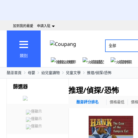
加到我的最愛
申請入駐
全部
類別
爸氣父親節
火箭速配
火箭跨境
酷澎首頁
母嬰
幼兒童讀物
兒童文學
推理/偵探/恐怖
篩選器
推理/偵探/恐怖
酷澎評分排名
價格最低
價
僅顯示
僅顯示
僅顯示