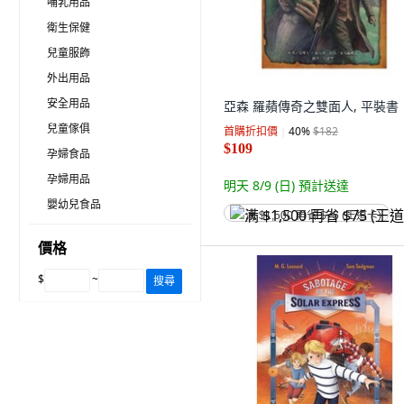
哺乳用品
衛生保健
兒童服飾
外出用品
安全用品
亞森 羅蘋傳奇之雙面人, 平裝書
兒童傢俱
首購折扣價
40
%
$182
$109
孕婦食品
孕婦用品
明天 8/9 (日)
預計送達
嬰幼兒食品
满 $1,500 再省 $75 (王道卡)
價格
$
~
搜尋