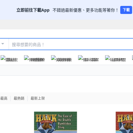
立即前往下載App
不錯過最新優惠、更多功能等著你！
下載
嬰幼兒
保健醫療
美妝保養
個人清潔
玩具休閒
格最高
最熱銷
最新上架