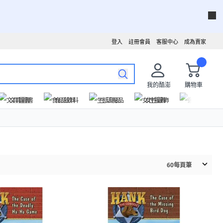
登入
註冊會員
客服中心
成為賣家
我的酷澎
購物車
文具圖書
食品飲料
生活用品
女性服飾
運動戶外
60
每頁筆