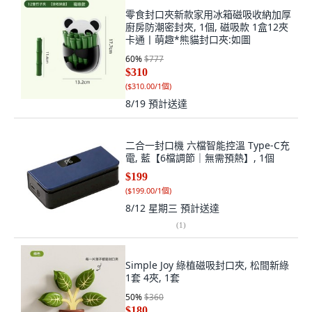
零食封口夾新款家用冰箱磁吸收納加厚
廚房防潮密封夾, 1個, 磁吸款 1盒12夾
卡通丨萌趣*熊貓封口夾:如圖
60
%
$777
$310
(
$310.00/1個
)
8/19
預計送達
二合一封口機 六檔智能控溫 Type-C充
電, 藍【6檔調節｜無需預熱】, 1個
$199
(
$199.00/1個
)
8/12 星期三
預計送達
(
1
)
Simple Joy 綠植磁吸封口夾, 松間新綠
1套 4夾, 1套
50
%
$360
$180