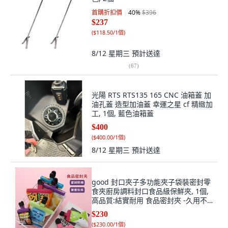
首購折扣價
40
%
$396
$237
(
$118.50/1個
)
8/12 星期三
預計送達
(
67
)
光陽 RTS RTS135 165 CNC 油箱蓋 加
油孔蓋 造型加油蓋 幸運之星 cf 精緻加
工, 1個, 藍色油箱蓋
$400
(
$400.00/1個
)
8/12 星期三
預計送達
good 封口夾子多功能夾子袋裝密封零
食夾廚房調料封口食品級保鮮夾, 1個,
高品質:結實耐用 食品密封夾 -久用不
變,普通材質:基礎咬合 1個小號 不防潮
$230
(
$230.00/1個
)