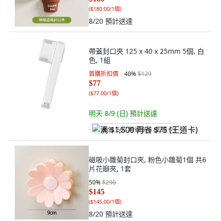
(
$180.00/1個
)
8/20
預計送達
帶蓋封口夾 125 x 40 x 25mm 5個, 白
色, 1組
首購折扣價
40
%
$129
$77
(
$77.00/1個
)
明天 8/9 (日)
預計送達
满 $1,500 再省 $75 (王道卡)
磁吸小雛菊封口夾, 粉色小雛菊1個 共6
片花瓣夾, 1套
50
%
$290
$145
(
$145.00/1個
)
8/20
預計送達