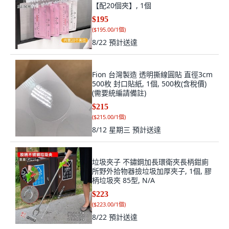
【配20個夾】, 1個
$195
(
$195.00/1個
)
8/22
預計送達
Fion 台灣製造 透明撕線圓貼 直徑3cm
500枚 封口貼紙, 1個, 500枚(含稅價)
(需要統編請備註)
$215
(
$215.00/1個
)
8/12 星期三
預計送達
垃圾夾子 不鏽鋼加長環衛夾長柄鉗廁
所野外拾物器撿垃圾加厚夾子, 1個, 膠
柄垃圾夾 85型, N/A
$223
(
$223.00/1個
)
8/22
預計送達