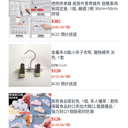
透明夾單器 廚房外賣票據夾 提醒事項
板固定器, 1個, 嚴選 2根 30cm+50cm
拼接
$382
(
$382.00/1個
)
8/22
預計送達
金屬多功能小夾子衣架, 寵物褲夾 米
色, 1套
50
%
$240
$120
(
$120.00/1個
)
8/20
預計送達
廚房食品密封夾, 1個, 多人種草：韌性
彈簧食品封口夾加大開口,甄選優品：
強力封口1個裝密封防潮
$126
(
$126.00/1個
)