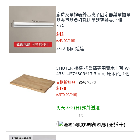
廚房夾單神器外賣夾子固定器菜單插單
器夾單器免打孔排單器票據夾, 1個,
N/A
$43
(
$43.00/1個
)
8/22
預計送達
SHUTER 樹德 折疊籃專用實木上蓋 W-
4531 457*305*17.5mm, 原木色, 1個
首購折扣價
35
%
$570
$370
(
$370.00/1個
)
明天 8/9 (日)
預計送達
(
2
)
满 $1,500 再省 $75 (王道卡)