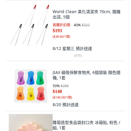
World Clean 美化清潔夾 70cm, 隨機
出貨, 5個
首購折扣價
40
%
$322
$193
(
$38.60/1個
)
8/12 星期三
預計送達
(
479
)
JIAX 磁吸保鮮食物夾, 6個袋裝 顏色隨
機, 1套
50
%
$280
$140
(
$140.00/1個
)
8/20
預計送達
雛菊造型食品袋封口夾 冰箱貼, 粉色 /
組, 1套