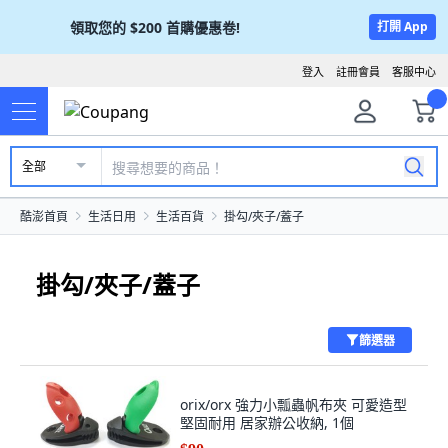
領取您的
$200
首購優惠卷!
打開 App
登入
註冊會員
客服中心
全部
酷澎首頁
生活日用
生活百貨
掛勾/夾子/蓋子
掛勾/夾子/蓋子
篩選器
orix/orx 強力小瓢蟲帆布夾 可愛造型
堅固耐用 居家辦公收納, 1個