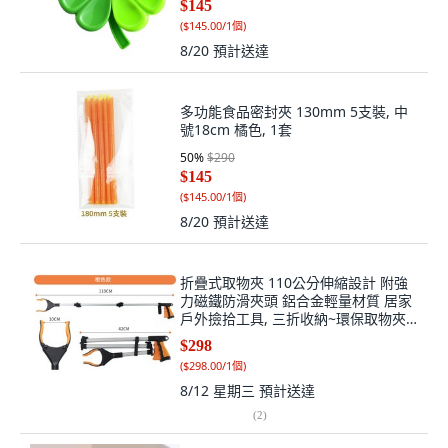
$145
(
$145.00/1個
)
8/20
預計送達
多功能食品密封夾 130mm 5支裝, 中
號18cm 橘色, 1套
50
%
$290
$145
(
$145.00/1個
)
8/20
預計送達
折疊式取物夾 110公分伸縮設計 附強
力磁鐵防滑夾頭 鋁合金輕量材質 居家
戶外撿拾工具, 三折收納~環保取物夾
【橙】, 1個
$298
(
$298.00/1個
)
8/12 星期三
預計送達
(
2
)