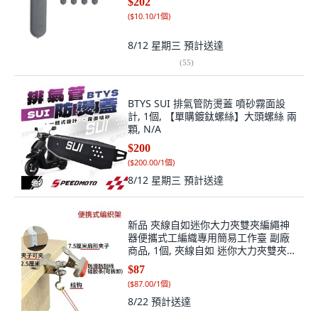
$202
(
$10.10/1個
)
8/12 星期三
預計送達
(
55
)
BTYS SUI 排氣管防燙蓋 噴砂霧面設
計, 1個, 【單購鍍鈦螺絲】大頭螺絲 兩
顆, N/A
$200
(
$200.00/1個
)
8/12 星期三
預計送達
新品 夾線自如迷你大力夾雙夾編繩神
器便攜式工編織專用簡易工作臺 副廠
商品, 1個, 夾線自如 迷你大力夾雙夾編
繩神器便攜式, N/A
$87
(
$87.00/1個
)
8/22
預計送達