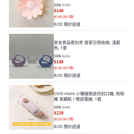
50
%
$280
$140
(
$140.00/1個
)
8/20
預計送達
安全食品密封夾 居家日用收納, 淺藍
色, 1套
50
%
$280
$140
(
$140.00/1個
)
8/20
預計送達
Chill-more 小豬磁吸迷你封口機, 粉粉
豬 長續航 / 贈送電線, 1套
50
%
$440
$220
(
$220.00/1個
)
8/20
預計送達