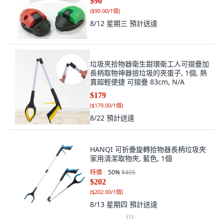
$90
(
$90.00/1個
)
8/12 星期三
預計送達
垃圾夾拾物器衛生鉗環衛工人可摺疊加
長柄取物神器撿垃圾的夾蛋子, 1個, 熱
賣超輕便捷 可摺疊 83cm, N/A
$179
(
$179.00/1個
)
8/22
預計送達
HANQI 可折疊旋轉拾物器長柄垃圾夾
家用清潔取物夾, 藍色, 1個
特價
50
%
$405
$202
(
$202.00/1個
)
8/13 星期四
預計送達
(
1
)