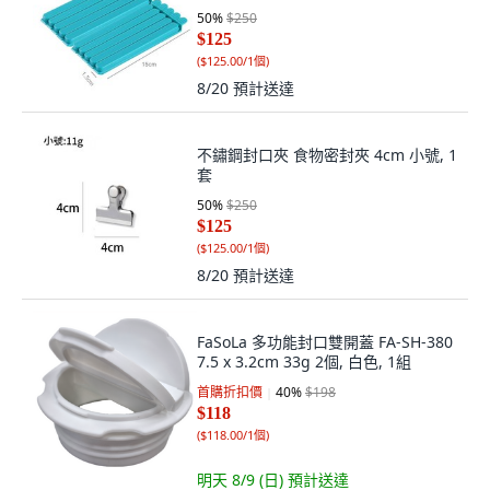
50
%
$250
$125
(
$125.00/1個
)
8/20
預計送達
不鏽鋼封口夾 食物密封夾 4cm 小號, 1
套
50
%
$250
$125
(
$125.00/1個
)
8/20
預計送達
FaSoLa 多功能封口雙開蓋 FA-SH-380
7.5 x 3.2cm 33g 2個, 白色, 1組
首購折扣價
40
%
$198
$118
(
$118.00/1個
)
明天 8/9 (日)
預計送達