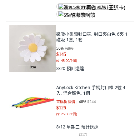
满 $1,500 再省 $75 (王道卡)
$5 酷澎幣回饋
磁吸小雛菊封口夾, 封口夾白色 6夾 1
磁吸 1套, 1套
50
%
$290
$145
(
$145.00/1個
)
8/20
預計送達
AnyLock Kitchen 手柄封口棒 2號 4
入, 混合顏色, 1個
首購折扣價
48
%
$244
$125
(
$125.00/1個
)
8/12 星期三
預計送達
(
317
)