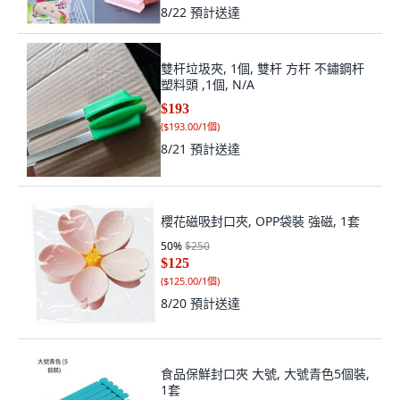
8/22
預計送達
雙杆垃圾夾, 1個, 雙杆 方杆 不鏽鋼杆
塑料頭 ,1個, N/A
$193
(
$193.00/1個
)
8/21
預計送達
櫻花磁吸封口夾, OPP袋裝 強磁, 1套
50
%
$250
$125
(
$125.00/1個
)
8/20
預計送達
食品保鮮封口夾 大號, 大號青色5個裝,
1套