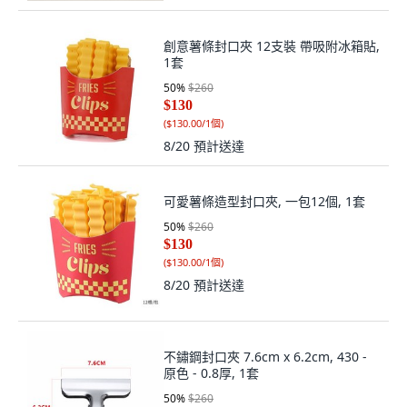
創意薯條封口夾 12支裝 帶吸附冰箱貼,
1套
50
%
$260
$130
(
$130.00/1個
)
8/20
預計送達
可愛薯條造型封口夾, 一包12個, 1套
50
%
$260
$130
(
$130.00/1個
)
8/20
預計送達
不鏽鋼封口夾 7.6cm x 6.2cm, 430 -
原色 - 0.8厚, 1套
50
%
$260