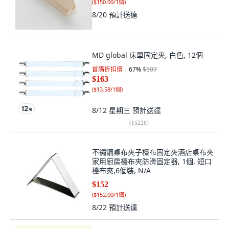
(
$150.00/1個
)
8/20
預計送達
MD global 床單固定夾, 白色, 12個
首購折扣價
67
%
$507
$163
(
$13.58/1個
)
8/12 星期三
預計送達
(
15228
)
不鏽鋼桌布夾子檯布固定夾酒店桌布夾
家用廚房檯布夾防滑固定器, 1個, 短口
檯布夾,6個裝, N/A
$152
(
$152.00/1個
)
8/22
預計送達