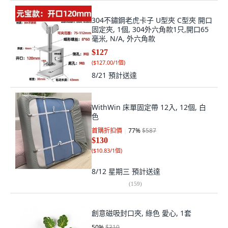
304不鏽鋼老虎卡子 U型夾 C型夾 開口
固定夾, 1個, 304外六角款1只,開口65
毫米, N/A, 外六角款
$127
(
$127.00/1個
)
8/21
預計送達
WithWin 床單固定帶 12入, 12個, 白
色
首購折扣價
77
%
$587
$130
(
$10.83/1個
)
8/12 星期三
預計送達
(
159
)
創意磁吸封口夾, 綠色 愛心, 1套
50
%
$310