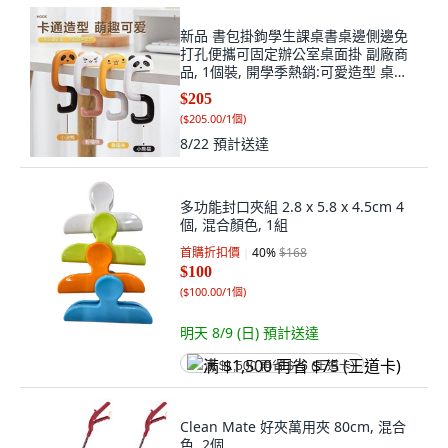
新品 書包掛鉤學生課桌書桌邊側邊免
打孔便攜可固定辦公室桌面掛 副廠商
品, 1個裝, 開學季熱銷:可愛造型 桌邊
掛包鉤 Aq,普通掛鉤 1個裝 普通用料:
$205
承重弱Aq, 可愛造型
(
$205.00/1個
)
8/22
預計送達
多功能封口夾組 2.8 x 5.8 x 4.5cm 4
個, 混合顏色, 1組
首購折扣價
40
%
$168
$100
(
$100.00/1個
)
明天 8/9 (日)
預計送達
满 $1,500 再省 $75 (王道卡)
Clean Mate 好夾萬用夾 80cm, 混合
色, 2個