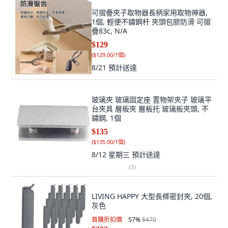
可摺疊夾子取物器長柄家用取物神器,
1個, 輕便不鏽鋼杆 夾頭包膠防滑 可摺
疊83c, N/A
$129
(
$129.00/1個
)
8/21
預計送達
玻璃夾 玻璃固定座 置物架夾子 玻璃平
台夾具 層板夾 層板托 玻璃板夾頭, 不
鏽鋼, 1個
$135
(
$135.00/1個
)
8/12 星期三
預計送達
(
3
)
LIVING HAPPY 大型長條密封夾, 20個,
灰色
首購折扣價
57
%
$470