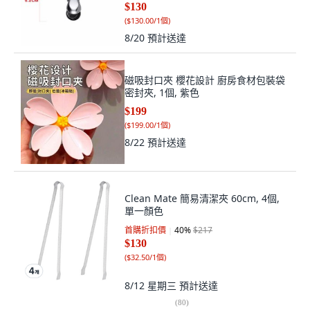
$130
(
$130.00/1個
)
8/20
預計送達
磁吸封口夾 櫻花設計 廚房食材包裝袋
密封夾, 1個, 紫色
$199
(
$199.00/1個
)
8/22
預計送達
Clean Mate 簡易清潔夾 60cm, 4個,
單一顏色
首購折扣價
40
%
$217
$130
(
$32.50/1個
)
8/12 星期三
預計送達
(
80
)