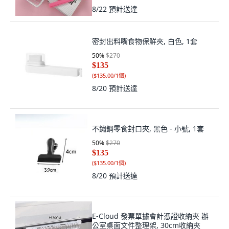
8/22
預計送達
密封出料嘴食物保鮮夾, 白色, 1套
50
%
$270
$135
(
$135.00/1個
)
8/20
預計送達
不鏽鋼零食封口夾, 黑色 - 小號, 1套
50
%
$270
$135
(
$135.00/1個
)
8/20
預計送達
E-Cloud 發票單據會計憑證收納夾 辦
公室桌面文件整理架, 30cm收納夾