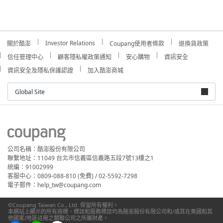
Investor Relations
關於酷澎
Coupang使用者條款
退換貨政策
信任管理中心
顧客隱私權政策通知
安心購物
資訊安全
資訊安全及隱私保護認證
加入酷澎商城
Global Site
公司名稱：酷澎股份有限公司
聯繫地址：11049 台北市信義區信義路五段7號13樓之1
統編：91002999
客服中心：0809-088-810 (免費) / 02-5592-7298
電子郵件：help_tw@coupang.com
©Coupang Taiwan Co., Ltd. 保留所有權利。
本網站上顯示的所有商標、標誌和服務標誌均為酷澎股份有限公司和/或其在美國和其
他國家/地區註冊之關聯公司之所屬財產。