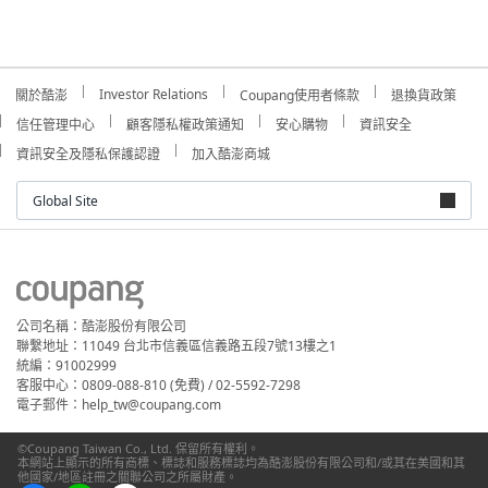
Investor Relations
關於酷澎
Coupang使用者條款
退換貨政策
信任管理中心
顧客隱私權政策通知
安心購物
資訊安全
資訊安全及隱私保護認證
加入酷澎商城
Global Site
公司名稱：酷澎股份有限公司
聯繫地址：11049 台北市信義區信義路五段7號13樓之1
統編：91002999
客服中心：0809-088-810 (免費) / 02-5592-7298
電子郵件：help_tw@coupang.com
©Coupang Taiwan Co., Ltd. 保留所有權利。
本網站上顯示的所有商標、標誌和服務標誌均為酷澎股份有限公司和/或其在美國和其
他國家/地區註冊之關聯公司之所屬財產。