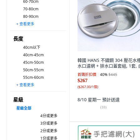
60-70cm
70-80cm
80-90cm
+ 查看更多
90-100cm
100-120cm
120-140cm
140-160cm
160-180cm
180-200cm
200-220cm
220-240cm
240-260cm
260-280cm
超過 280 厘米
長度
40cm以下
40cm-45cm
韓國 HANS 不鏽鋼 304 壓花水
45cm-50cm
水口濾網 + 排水口蓋套組, 1套,
50cm-55cm
首購折扣價
40
%
$445
55cm-60cm
$267
+ 查看更多
60cm-80cm
80cm-100cm
100cm-120cm
120cm-140cm
140cm-160cm
160cm-180cm
180cm-200cm
200cm-220cm
220cm-240cm
240cm-260cm
260cm-280cm
280cm以上
(
$267.00/1個
)
星級
8/10 星期一
預計送達
(
10
)
星級
全部
4分或更多
3分或更多
2分或更多
1分或更多