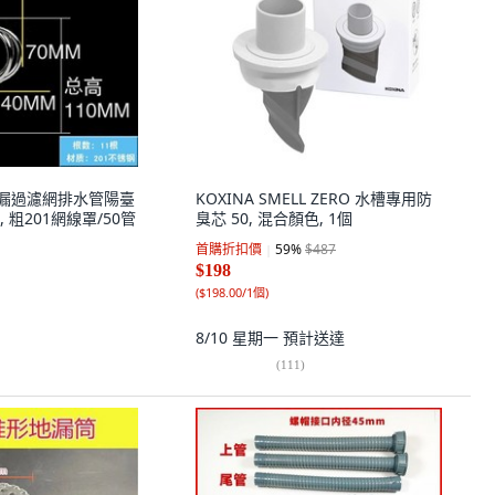
地漏過濾網排水管陽臺
KOXINA SMELL ZERO 水槽專用防
 粗201網線罩/50管
臭芯 50, 混合顏色, 1個
首購折扣價
59
%
$487
$198
(
$198.00/1個
)
8/10 星期一
預計送達
(
111
)