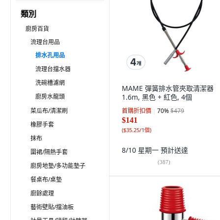
類別
廚房百貨
流理台用品
排水孔用品
流理台擋水器
洗碗槽濾網
MAME 彈簧排水管夾取清潔器
廚房水龍頭
1.6m, 黑色 + 紅色, 4個
菜瓜布/清潔刷
首購折扣價
70
%
$479
$141
橡膠手套
(
$35.25/1個
)
抹布
8/10 星期一
預計送達
圍裙/隔熱手套
(
387
)
廚房地墊/多功能墊子
餐桌布/桌墊
廚餘處理
藝術壁貼/擋油板