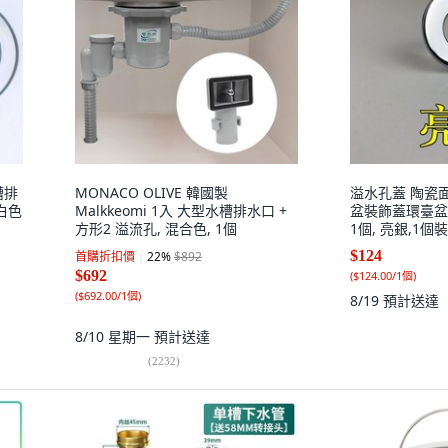
槽排
MONACO OLIVE 韓國製
溢水孔蓋 陶瓷
 白色
Malkkeomi 1入 大型水槽排水口 +
盆裝飾蓋環臺盆
方形2 溢流孔, 混合色, 1個
1個, 亮銀,1個裝
$124
首購折扣價
22
%
$892
$692
(
$124.00/1個
)
(
$692.00/1個
)
8/19
預計送達
8/10 星期一
預計送達
(
2232
)