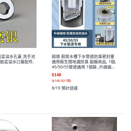
面盆溢水孔蓋 洗手池
超值 廚房水槽下水管道防臭密封塞
臉盆溢水口蓋配件,
通用衛生間地漏防臭 副廠商品, 1個,
45/50/55管道通用 1個裝 ,升級磁吸
防臭-8重密封防臭防蟲防溢水
$148
(
$148.00/1個
)
8/19
預計送達