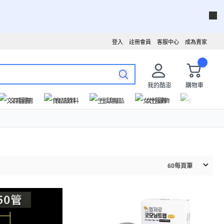
登入
註冊會員
客服中心
成為賣家
我的酷澎
購物車
文具圖書
食品飲料
生活用品
女性服飾
運動戶外
60
每頁筆