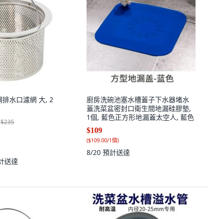
鏽鋼排水口濾網 大, 2
廚房洗碗池塞水槽蓋子下水器堵水
蓋洗菜盆密封口衛生間地漏硅膠墊,
1個, 藍色正方形地漏蓋太空人, 藍色
$235
$109
(
$109.00/1個
)
8/20
預計送達
計送達