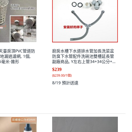
天臺房頂PVC管道防
廚房水槽下水道排水管加長洗菜盆
漏過濾網, 1個,
防臭下水管配件洗碗池雙槽延長管
5毫米-錐形
副廠商品, Y左右上管34+34公分+尾
管33.5公, 1個
$239
(
$239.00/1個
)
8/19
預計送達