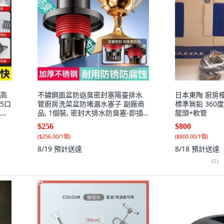
耐高
不鏽鋼面盆防返臭密封塞陽臺排水
日本東陶 廚房
5口
管廚房洗菜盆防堵漏水塞子 副廠商
標準無鉛 360度
水包
品, 1個裝, 密封大排水防臭塞-即插
龍頭+軟管
即用-1個裝,加厚不鏽鋼主體, N/A
$256
$800
(
$256.00/1個
)
(
$800.00/1個
)
8/19
預計送達
8/18
預計送達
(
1
)