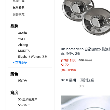
烘焙用品
兒童餐具
廚房家電
品牌
無品牌
YNET
Abiang
uh homedeco 自動開關水槽濾
MUDITA
蓋, 銀色, 2個
Elephant Waters 沐象
首購折扣價
40
%
$288
+ 查看更多
韓國 HANS
SHIMOMURA 下村
Stenfactory
natureahn
葉子小舖
Hanyhome
MIKANG
MONACO OLIVE
BODYLUV
Tamsaa
小麥購物
WIDE VIEW
YOSHIKAWA 吉川
SSGP 三四鋼
Axis 艾克思
$172
(
$86.00/1個
)
顏色
8/10 星期一
預計送達
粉紅色
(
17
)
寬度
50 厘米或更少
50-60cm