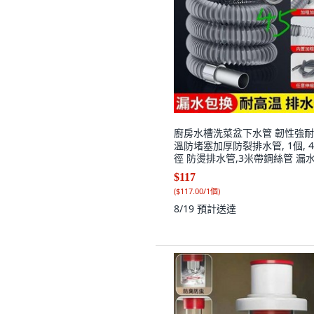
廚房水槽洗菜盆下水管 韌性強
溫防堵塞加厚防裂排水管, 1個, 4
徑 防燙排水管,3米帶鋼絲管 漏
賠
$117
(
$117.00/1個
)
8/19
預計送達