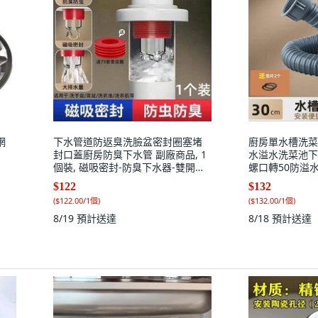
網
下水管道防返臭洗臉盆密封圈塞堵
廚房單水槽洗菜
封口蓋廚房防臭下水管 副廠商品, 1
水溢水洗菜池下水
個裝, 磁吸密封-防臭下水器-雙開排
螺口轉50防溢水下
水,加厚1個裝 50/75管 廚衛通用,
口轉50防溢水下
$122
$132
N/A
(
$122.00/1個
)
(
$132.00/1個
)
8/19
預計送達
8/18
預計送達