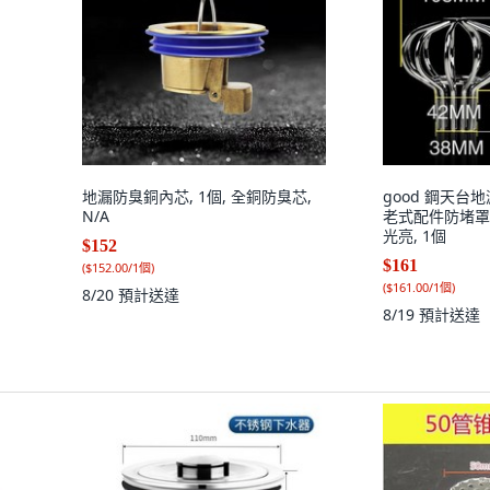
地漏防臭銅內芯, 1個, 全銅防臭芯,
good 鋼天台
N/A
老式配件防堵罩,
光亮, 1個
$152
$161
(
$152.00/1個
)
(
$161.00/1個
)
8/20
預計送達
8/19
預計送達