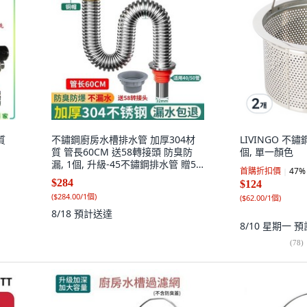
質
不鏽鋼廚房水槽排水管 加厚304材
LIVINGO 不
質 管長60CM 送58轉接頭 防臭防
個, 單一顏色
漏, 1個, 升級-45不鏽鋼排水管 贈58
首購折扣價
47
%
轉接頭 ,升級加厚/不鏽鋼管長 40cm
$284
$124
較短, 45不鏽鋼排水管 贈58轉接頭,
(
$284.00/1個
)
(
$62.00/1個
)
40cm
8/18
預計送達
8/10 星期一
預
(
78
)