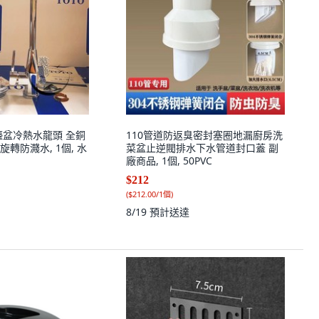
檯盆冷熱水龍頭 全銅
110管道防返臭密封塞圈地漏廚房洗
旋轉防濺水, 1個, 水
菜盆止逆閥排水下水管道封口蓋 副
廠商品, 1個, 50PVC
$212
(
$212.00/1個
)
8/19
預計送達