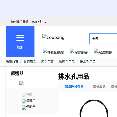
加到我的最愛
申請入駐
全部
類別
爸氣父親節
火箭速配
火箭跨境
酷澎首頁
餐廚用品
廚房百貨
流理台用品
排水孔用品
篩選器
排水孔用品
酷澎評分排名
價格最低
價
僅顯示
僅顯示
僅顯示