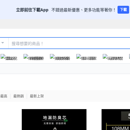
立即前往下載App
不錯過最新優惠、更多功能等著你！
下載
嬰幼兒
保健醫療
美妝保養
個人清潔
玩具休閒
格最高
最熱銷
最新上架