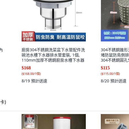
內
廚房304不銹鋼洗菜盆下水管配件洗
304不銹鋼錐形
碗池水槽下水器排水管套裝, 1個,
堵防鼠防鳥側排地
110mm加厚不銹鋼廚房水槽下水器
304不銹鋼圓孔
$168
$115
(
$168.00/1個
)
(
$115.00/1個
)
8/19
預計送達
8/20
預計送達