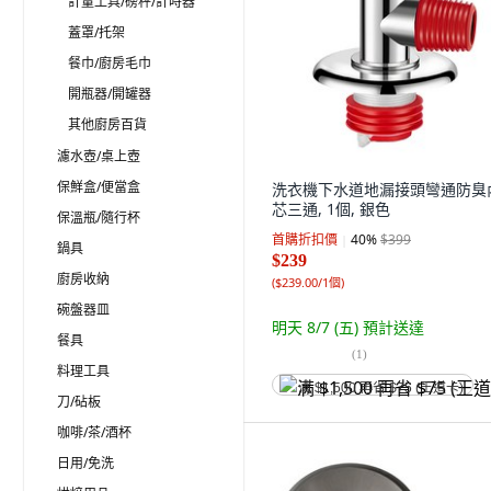
計量工具/磅秤/計時器
蓋罩/托架
餐巾/廚房毛巾
開瓶器/開罐器
其他廚房百貨
濾水壺/桌上壺
保鮮盒/便當盒
洗衣機下水道地漏接頭彎通防臭
芯三通, 1個, 銀色
保溫瓶/隨行杯
首購折扣價
40
%
$399
鍋具
$239
廚房收納
(
$239.00/1個
)
碗盤器皿
明天 8/7 (五)
預計送達
餐具
(
1
)
料理工具
满 $1,500 再省 $75 (王道卡)
刀/砧板
咖啡/茶/酒杯
日用/免洗