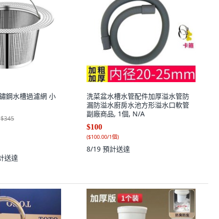
04不鏽鋼水槽過濾網 小
洗菜盆水槽水管配件加厚溢水管防
漏防溢水廚房水池方形溢水口軟管
副廠商品, 1個, N/A
$345
$100
(
$100.00/1個
)
8/19
預計送達
計送達