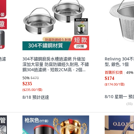
過濾
304不鏽鋼廚房水槽過濾網 升級加
Reliving 3
深加大容量 防腐防鏽經久耐用, 不鏽
型, 銀色, 1個
鋼304過濾網 - 短款2CM高 - 2個裝 -
首購折扣價
49
%
優惠了兩塊, 1個
50
%
$470
$174
$235
(
$174.00/1個
)
(
$235.00/1個
)
8/10 星期一
預
8/18
預計送達
(
35
)