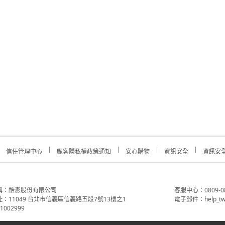
信任管理中心
顧客隱私權政策通知
安心購物
資訊安全
資訊安
稱：酷澎股份有限公司
客服中心：0809-088-
：11049 台北市信義區信義路五段7號13樓之1
電子郵件：help_tw
002999