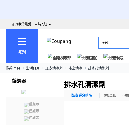
加到我的最愛
申請入駐
全部
類別
爸氣父親節
火箭速配
火箭跨境
酷澎首頁
生活日用
居家清潔劑
浴室清潔
排水孔清潔劑
篩選器
排水孔清潔劑
酷澎評分排名
價格最低
價
僅顯示
僅顯示
僅顯示