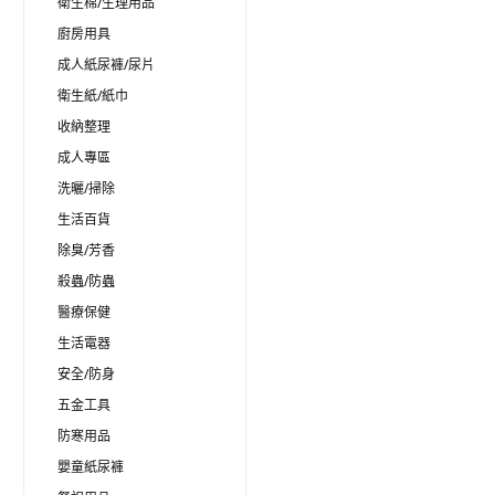
衛生棉/生理用品
廚房用具
成人紙尿褲/尿片
衛生紙/紙巾
收納整理
成人專區
洗曬/掃除
生活百貨
除臭/芳香
殺蟲/防蟲
醫療保健
生活電器
安全/防身
五金工具
防寒用品
嬰童紙尿褲