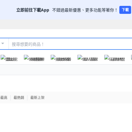
立即前往下載App
不錯過最新優惠、更多功能等著你！
下載
嬰幼兒
保健醫療
美妝保養
個人清潔
玩具休閒
格最高
最熱銷
最新上架