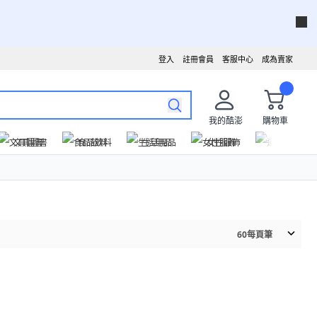
登入
註冊會員
客服中心
成為賣家
我的酷澎
購物車
文具圖書
食品飲料
生活用品
女性服飾
運動戶外
60
每頁筆