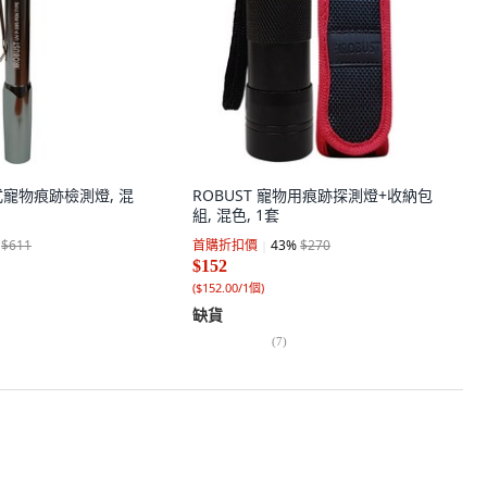
帶式寵物痕跡檢測燈, 混
ROBUST 寵物用痕跡探測燈+收納包
組, 混色, 1套
$611
首購折扣價
43
%
$270
$152
(
$152.00/1個
)
缺貨
(
7
)