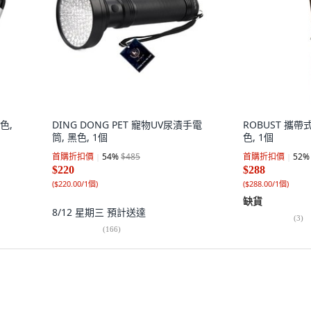
色,
DING DONG PET 寵物UV尿漬手電
ROBUST 攜
筒, 黑色, 1個
色, 1個
首購折扣價
54
%
$485
首購折扣價
52
%
$220
$288
(
$220.00/1個
)
(
$288.00/1個
)
缺貨
8/12 星期三
預計送達
(
3
)
(
166
)