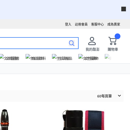
登入
註冊會員
客服中心
成為賣家
我的酷澎
購物車
文具圖書
食品飲料
生活用品
女性服飾
運動戶外
60
每頁筆