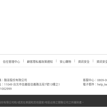
信任管理中心
顧客隱私權政策通知
安心購物
資訊安全
資訊安
稱：酷澎股份有限公司
客服中心：0809-088-
：11049 台北市信義區信義路五段7號13樓之1
電子郵件：help_tw
002999
份有限公司和/或其在美國和其他國家/地區註冊之關聯公司之所屬財產。