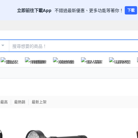
立即前往下載App
不錯過最新優惠、更多功能等著你！
下載
嬰幼兒
保健醫療
美妝保養
個人清潔
玩具休閒
格最高
最熱銷
最新上架