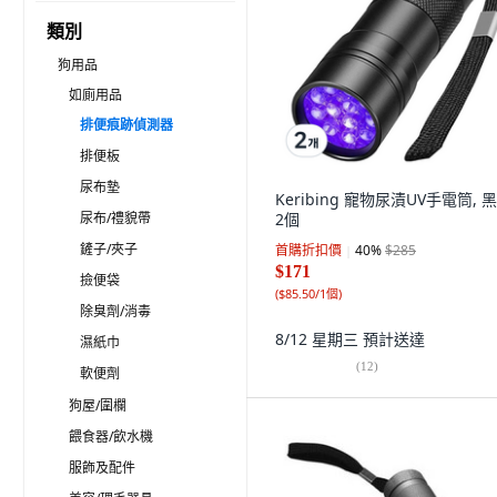
類別
狗用品
如廁用品
排便痕跡偵測器
排便板
尿布墊
Keribing 寵物尿漬UV手電筒, 黑
尿布/禮貌帶
2個
鏟子/夾子
首購折扣價
40
%
$285
$171
撿便袋
(
$85.50/1個
)
除臭劑/消毒
8/12 星期三
預計送達
濕紙巾
(
12
)
軟便劑
狗屋/圍欄
餵食器/飲水機
服飾及配件