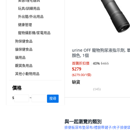
美容/理毛器具
玩具/訓練用品
外出籠/外出用品
健康管理
寵物攝影機/家電用品
狗保健食品
貓保健食品
urine OFF 寵物狗尿液指示劑, 
顏色, 1個
貓用品
首購折扣價
40
%
$465
觀賞魚用品
$279
其他小動物用品
(
$279.00/1個
)
缺貨
價格
(
145
)
$
~
搜尋
與一起瀏覽的類別
排便板
尿布墊
尿布/禮貌帶
鏟子/夾子
撿便