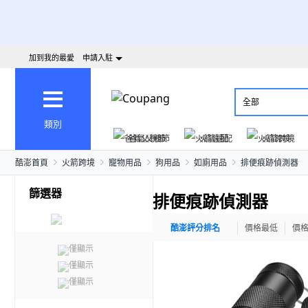
加到我的最愛
申請入駐
全部
類別
爸氣父親節
火箭速配
火箭跨境
酷澎首頁
火箭跨境
寵物用品
狗用品
如廁用品
排便痕跡偵測器
篩選器
排便痕跡偵測器
酷澎評分排名
價格最低
價
僅顯示
僅顯示
僅顯示