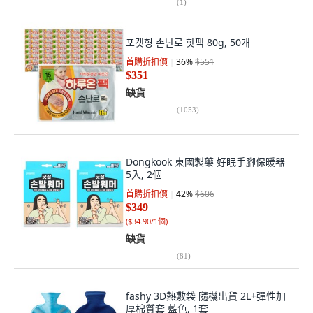
(
1
)
포켓형 손난로 핫팩 80g, 50개
首購折扣價
36
%
$551
$351
缺貨
(
1053
)
Dongkook 東國製藥 好眠手腳保暖器
5入, 2個
首購折扣價
42
%
$606
$349
(
$34.90/1個
)
缺貨
(
81
)
fashy 3D熱敷袋 隨機出貨 2L+彈性加
厚棉質套 藍色, 1套