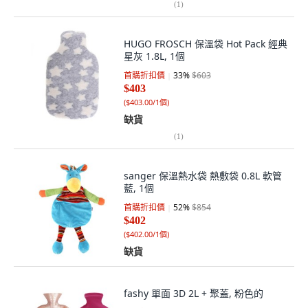
(
1
)
HUGO FROSCH 保溫袋 Hot Pack 經典
星灰 1.8L, 1個
首購折扣價
33
%
$603
$403
(
$403.00/1個
)
缺貨
(
1
)
sanger 保溫熱水袋 熱敷袋 0.8L 軟管
藍, 1個
首購折扣價
52
%
$854
$402
(
$402.00/1個
)
缺貨
fashy 單面 3D 2L + 聚蓋, 粉色的