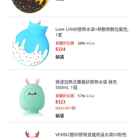
Love Life矽膠熱水袋+熱敷熱敷包藍色,
1套
首購折扣價
38
%
$524
$324
缺貨
微波加熱式麋鹿矽膠熱水袋 綠色
500ml, 1個
首購折扣價
57
%
$762
$323
(
$323.00/1個
)
缺貨
VERBIZ鹿矽膠微波爐用溫水袋03粉色