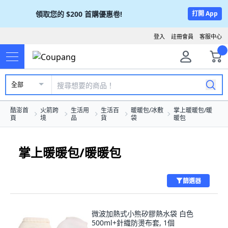
領取您的
$200
首購優惠卷!
打開 App
登入
註冊會員
客服中心
全部
酷澎首
火箭跨
生活用
生活百
暖暖包/冰敷
掌上暖暖包/暖
頁
境
品
貨
袋
暖包
掌上暖暖包/暖暖包
篩選器
微波加熱式小熊矽膠熱水袋 白色
500ml+針織防燙布套, 1個