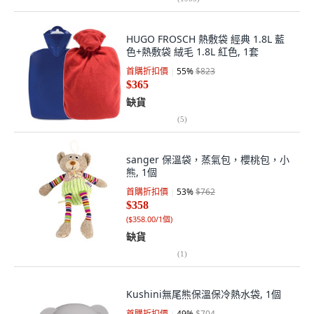
HUGO FROSCH 熱敷袋 經典 1.8L 藍
色+熱敷袋 絨毛 1.8L 紅色, 1套
首購折扣價
55
%
$823
$365
缺貨
(
5
)
sanger 保溫袋，蒸氣包，櫻桃包，小
熊, 1個
首購折扣價
53
%
$762
$358
(
$358.00/1個
)
缺貨
(
1
)
Kushini無尾熊保溫保冷熱水袋, 1個
首購折扣價
49
%
$704