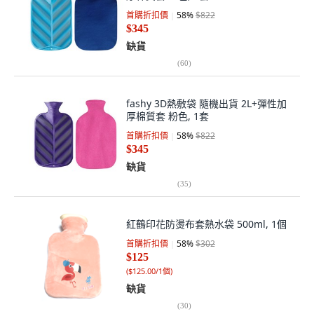
首購折扣價
58
%
$822
$345
缺貨
(
60
)
fashy 3D熱敷袋 隨機出貨 2L+彈性加
厚棉質套 粉色, 1套
首購折扣價
58
%
$822
$345
缺貨
(
35
)
紅鶴印花防燙布套熱水袋 500ml, 1個
首購折扣價
58
%
$302
$125
(
$125.00/1個
)
缺貨
(
30
)