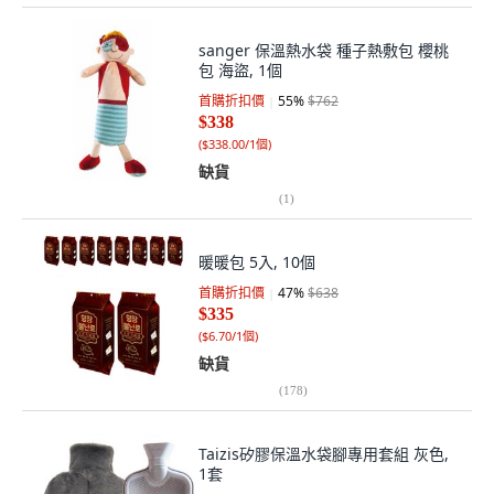
sanger 保溫熱水袋 種子熱敷包 櫻桃
包 海盜, 1個
首購折扣價
55
%
$762
$338
(
$338.00/1個
)
缺貨
(
1
)
暖暖包 5入, 10個
首購折扣價
47
%
$638
$335
(
$6.70/1個
)
缺貨
(
178
)
Taizis矽膠保溫水袋腳專用套組 灰色,
1套