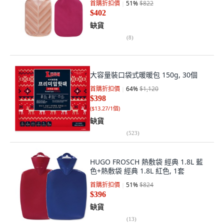
首購折扣價
51
%
$822
$402
缺貨
(
8
)
大容量裝口袋式暖暖包 150g, 30個
首購折扣價
64
%
$1,120
$398
(
$13.27/1個
)
缺貨
(
523
)
HUGO FROSCH 熱敷袋 經典 1.8L 藍
色+熱敷袋 經典 1.8L 紅色, 1套
首購折扣價
51
%
$824
$396
缺貨
(
13
)