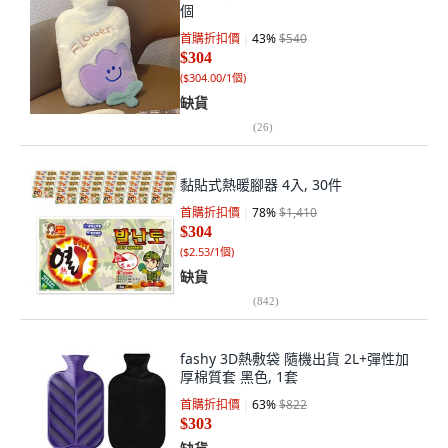
個
首購折扣價
43
%
$540
$304
(
$304.00/1個
)
缺貨
(
26
)
黏貼式熱暖腳器 4入, 30件
首購折扣價
78
%
$1,410
$304
(
$2.53/1個
)
缺貨
(
842
)
fashy 3D熱敷袋 隨機出貨 2L+彈性加
厚棉質套 黑色, 1套
首購折扣價
63
%
$822
$303