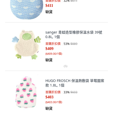
首購折扣價
32
%
$611
$411
缺貨
sanger 青蛙造型橡膠保溫水袋 39號
0.8L, 1個
首購折扣價
53
%
$889
$409
(
$409.00/1個
)
缺貨
(
5
)
HUGO FROSCH 保溫熱敷袋 草莓圖案
款 1.8L, 1個
首購折扣價
33
%
$603
$403
(
$403.00/1個
)
缺貨