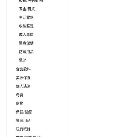
殺蟑/除蟲/防蟲
五金/百貨
生活電器
收納整理
成人專區
醫療保健
防寒用品
電池
食品飲料
美妝保養
個人清潔
母嬰
寵物
保健/醫療
餐廚用品
玩具嗜好