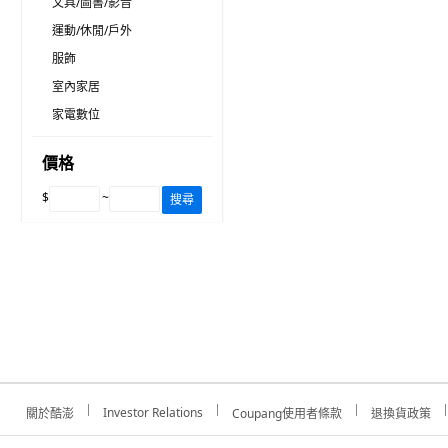
文具/圖書/影音
運動/休閒/戶外
服飾
室內家居
家電數位
價格
$
~
搜尋
Investor Relations
關於酷澎
Coupang使用者條款
退換貨政策