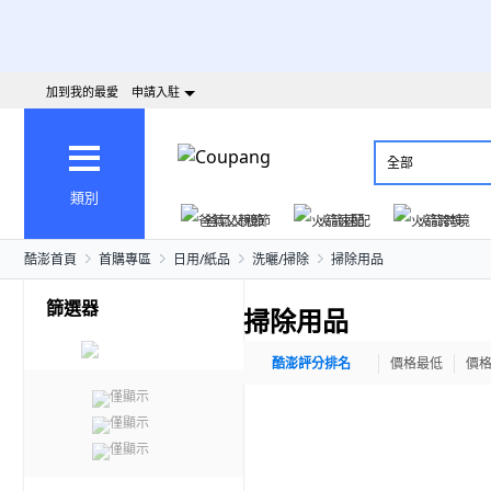
加到我的最愛
申請入駐
全部
類別
爸氣父親節
火箭速配
火箭跨境
酷澎首頁
首購專區
日用/紙品
洗曬/掃除
掃除用品
篩選器
掃除用品
酷澎評分排名
價格最低
價
僅顯示
僅顯示
僅顯示