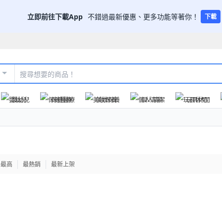
立即前往下載App
不錯過最新優惠、更多功能等著你！
下載
嬰幼兒
保健醫療
美妝保養
個人清潔
玩具休閒
格最高
最熱銷
最新上架