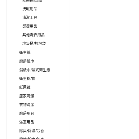
除塵拖把/紙
洗曬用品
清潔工具
熨燙用品
其他洗衣用品
垃圾桶/垃圾袋
衛生紙
廚房紙巾
濕紙巾/濕式衛生紙
衛生棉/條
紙尿褲
居家清潔
衣物清潔
廚房用具
浴室用品
除臭/除濕/芳香