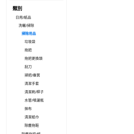
類別
日用/紙品
洗曬/掃除
掃除用品
垃圾袋
拖把
拖把更換頭
刮刀
掃把/畚箕
清潔手套
清潔刷/桿子
水管/噴灑瓶
抹布
清潔紙巾
除塵拖鞋