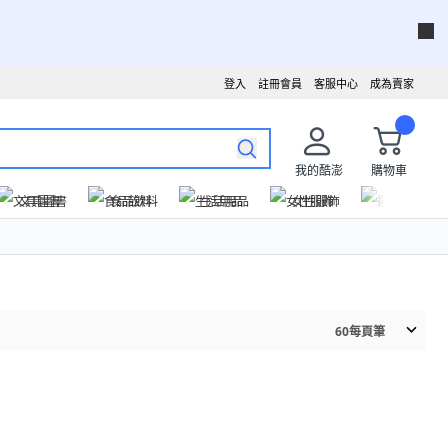
登入
註冊會員
客服中心
成為賣家
我的酷澎
購物車
文具圖書
食品飲料
生活用品
女性服飾
運動戶外
60
每頁筆