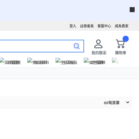
登入
註冊會員
客服中心
成為賣家
我的酷澎
購物車
文具圖書
食品飲料
生活用品
女性服飾
運動戶外
60
每頁筆