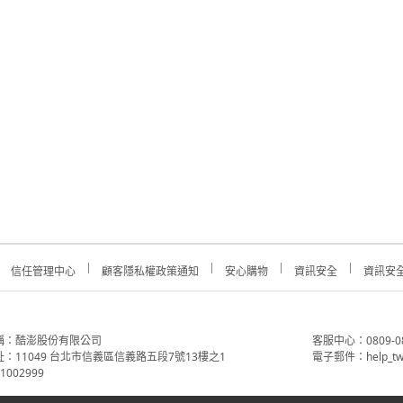
信任管理中心
顧客隱私權政策通知
安心購物
資訊安全
資訊安
稱：酷澎股份有限公司
客服中心：0809-088-
：11049 台北市信義區信義路五段7號13樓之1
電子郵件：help_tw
002999