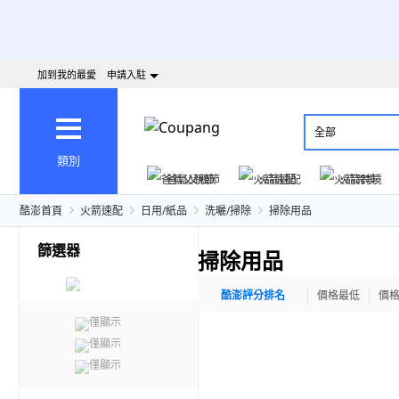
加到我的最愛
申請入駐
全部
類別
爸氣父親節
火箭速配
火箭跨境
酷澎首頁
火箭速配
日用/紙品
洗曬/掃除
掃除用品
篩選器
掃除用品
酷澎評分排名
價格最低
價
僅顯示
僅顯示
僅顯示