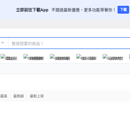
立即前往下載App
不錯過最新優惠、更多功能等著你！
下載
嬰幼兒
保健醫療
美妝保養
個人清潔
玩具休閒
格最高
最熱銷
最新上架