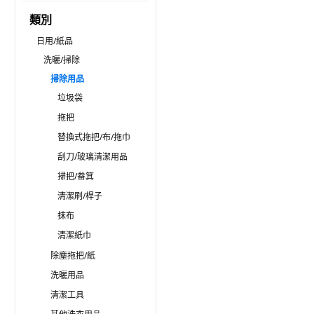
類別
日用/紙品
洗曬/掃除
掃除用品
垃圾袋
拖把
替換式拖把/布/拖巾
刮刀/玻璃清潔用品
掃把/畚箕
清潔刷/桿子
抹布
清潔紙巾
除塵拖把/紙
洗曬用品
清潔工具