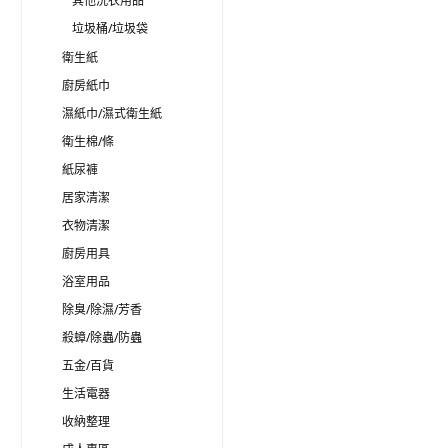
其他洗衣用品
垃圾桶/垃圾袋
衛生紙
廚房紙巾
濕紙巾/濕式衛生紙
衛生棉/條
紙尿褲
居家清潔
衣物清潔
廚房用具
浴室用品
除臭/除濕/芳香
殺蟑/除蟲/防蟲
五金/百貨
生活電器
收納整理